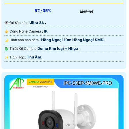
5%-35%
Liên hệ
Ultra 8k .
👁️‍🗨 Độ sắc nét :
IP.
⚜️ Công Nghệ Camera :
Hồng Ngoại 10m Hồng Ngoại SMD.
🌛 Hình ảnh ban đêm :
Dome Kim loại + Nhựa.
🐉️ Thiết Kế Camera
Thu Âm.
️✨ Tích Hợp :