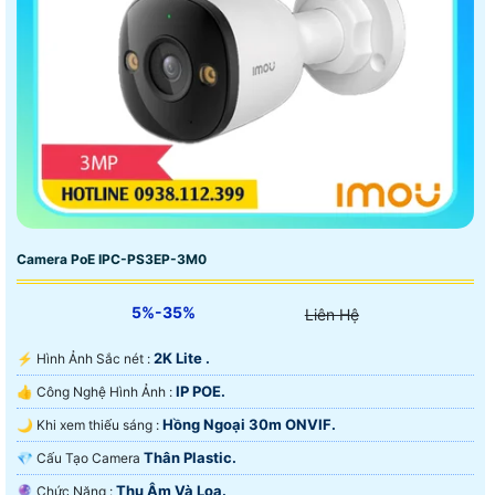
Camera PoE IPC-PS3EP-3M0
5%-35%
Liên Hệ
2K Lite .
️⚡ Hình Ảnh Sắc nét :
IP POE.
👍 Công Nghệ Hình Ảnh :
Hồng Ngoại 30m ONVIF.
🌙 Khi xem thiếu sáng :
Thân Plastic.
💎 Cấu Tạo Camera
Thu Âm Và Loa.
️🔮 Chức Năng :