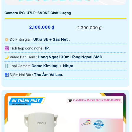
Camera IPC-U7LP-6V0NE Chất Lượng
2,100,000 ₫
2,300,000 ₫
Ultra 3k + Sắc Nét .
🔅 Độ Phân giải :
IP.
🕉️ Tích hợp công nghệ :
Hồng Ngoại 30m Hồng Ngoại SMD.
🌙 Video Ban Đêm :
Dome Kim loại + Nhựa.
⛓ Loại Camera
Thu Âm Và Loa.
️🛃 Điểm Nỗi Bật :