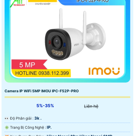
Camera IP WiFi 5MP IMOU IPC-F52P-PRO
5%-35%
Liên hệ
3k .
️👀 Độ Phân giải :
IP.
✳️ Trang Bị Công Nghệ :