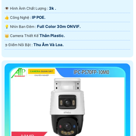
3k .
👁 Hình Ành Chất Lượng :
IP POE.
👍 Công Nghệ :
Full Color 30m ONVIF.
💡 Nhìn Ban Đêm :
Thân Plastic.
👑 Camera Thiết Kế
Thu Âm Và Loa.
️➲ Điểm Nỗi Bật :