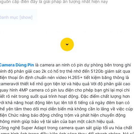
nguồn cấp điên đây là giải pháp ấn tượng nhất hiện nay
Dòng camera dùng pin 4.0Mp hiệu quả sắc nét với chất
lượng hình ảnh tuyệt vời Kết nối xem trực tiếp qua điện
thoại mọi lúc mọi nơi. Nét độc đáo hơn của camera có pin
dự phòng tích hợp chức năng báo động chống trộm và
quay phim hỗ trợ quay đêm và ghi hình chuyển động. Đảm
Camera Dùng Pin
là camera an ninh có pin dự phòng bên trong ghi
bảo an ninh gia đình của bạn mọi lúc. Cùng khả năng xem
hình độ phân giải cao 2k có hổ trợ thẻ nhớ đến 512Gb giám sát qua
từ xa và sạc dễ dàng sản phẩm này sẽ là sự lựa chọn hoàn
điện thoại ổn định chuẩn nén video H.265+ tiết kiệm băng thông là
hảo cho bạn.
cameravới thiết kế nhỏ gọn tiện lợi và hiệu quả Với độ phân giải cao
quay hình 4MP camera có pin lưu điện cho phép bạn ghi lại mọi chi
tiết rõ nét trong suốt quá trình hoạt động. Đặc điểm chất lượng hơn
với khả năng hoạt động liên tục lên tới 6 tiếng cả ngày đêm bạn có
thể yên tâm theo dõi mọi diễn biến mà không cần lo lắng về việc cúp
điện Chức năng báo động chống trộm và phát hiện chuyển động
thông minh giúp bảo vệ tài sản của bạn một cách hiệu quả.
Công nghệ Super Adapt trong camera quan sát giúp tối ưu hóa chất
lượng hình ảnh trong điều kiện ánh sáng thay đổi nhanh chóng. Nó s