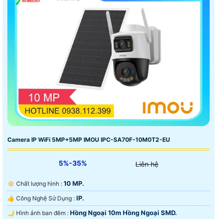
Camera IP WiFi 5MP+5MP IMOU IPC-SA70F-10M0T2-EU
5%-35%
Liên hệ
10 MP.
🔅 Chất lượng hình :
IP.
👍 Công Nghệ Sử Dụng :
Hồng Ngoại 10m Hồng Ngoại SMD.
🌙 Hình ảnh ban đêm :