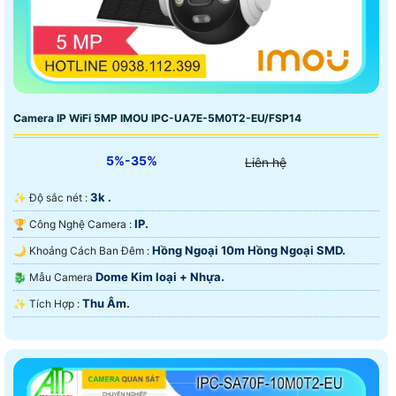
Camera IP WiFi 5MP IMOU IPC-UA7E-5M0T2-EU/FSP14
5%-35%
Liên hệ
3k .
✨ Độ sắc nét :
IP.
🏆 Công Nghệ Camera :
Hồng Ngoại 10m Hồng Ngoại SMD.
🌙 Khoảng Cách Ban Đêm :
Dome Kim loại + Nhựa.
🐉️ Mẫu Camera
Thu Âm.
️✨ Tích Hợp :