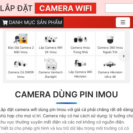
LẮP ĐẶT
CAMERA WIFI
DANH MỤC SẢN PHẨM
Báo Giá Camera 2
Camera Imou
Camera 360 Imou
Lắp Camera Wifi
Mắt Imou
Trong Nhà
Ngoài Trời
2K Imou
Lắp Camera Wifi
Camera Có DWDR
Camera Vantech
Camera Hikvision
Hikvision
Imou
Starlight
Ultra 4K
CAMERA DÙNG PIN IMOU
Lắp đặt camera wifi dùng pin Imou với giá cả phải chăng rất dễ dàng
phù hợp cho mọi vị trí. Camera này có hai cách sử dụng: lý tưởng ch
khu vực thường xuyên mất điện và các nơi không có nguồn điện.
Thiết bị cho phép ghi hình và lưu trữ dữ liệu trong môi trường có có