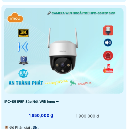
IPC-S51FEP Sắc Nét Wifi Imou ➠
1,650,000 ₫
1,900,000 ₫
3k .
🦉 Độ Phân giải :