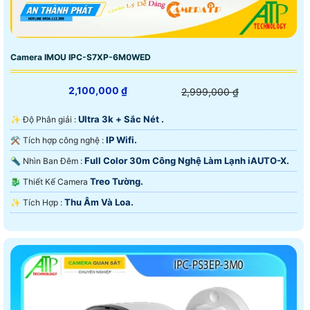
Camera IMOU IPC-S7XP-6M0WED
2,100,000 ₫
2,999,000 ₫
Ultra 3k + Sắc Nét .
✨ Độ Phân giải :
IP Wifi.
⚒ Tích hợp công nghệ :
Full Color 30m Công Nghệ Làm Lạnh iAUTO-X.
🔦 Nhìn Ban Đêm :
Treo Tường.
🐉️ Thiết Kế Camera
Thu Âm Và Loa.
️✨ Tích Hợp :