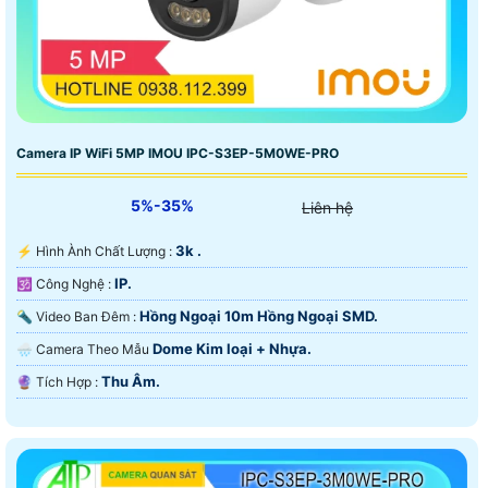
Camera IP WiFi 5MP IMOU IPC-S3EP-5M0WE-PRO
5%-35%
Liên hệ
3k .
️⚡ Hình Ành Chất Lượng :
IP.
🕉️ Công Nghệ :
Hồng Ngoại 10m Hồng Ngoại SMD.
🔦 Video Ban Đêm :
Dome Kim loại + Nhựa.
🌧️ Camera Theo Mẫu
Thu Âm.
️🔮 Tích Hợp :