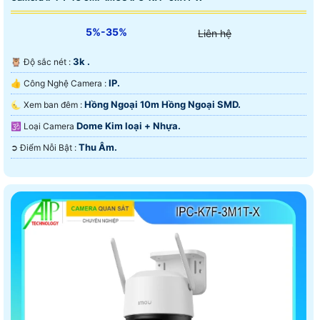
5%-35%
Liên hệ
3k .
🦉 Độ sắc nét :
IP.
👍 Công Nghệ Camera :
Hồng Ngoại 10m Hồng Ngoại SMD.
🌜 Xem ban đêm :
Dome Kim loại + Nhựa.
🕉️ Loại Camera
Thu Âm.
️➲ Điểm Nỗi Bật :