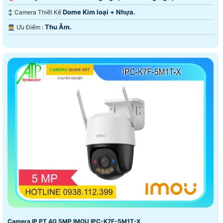
Dome Kim loại + Nhựa.
↕️ Camera Thiết Kế
Thu Âm.
️👮 Ưu Điểm :
Camera IP PT 4G 5MP IMOU IPC-K7F-5M1T-X