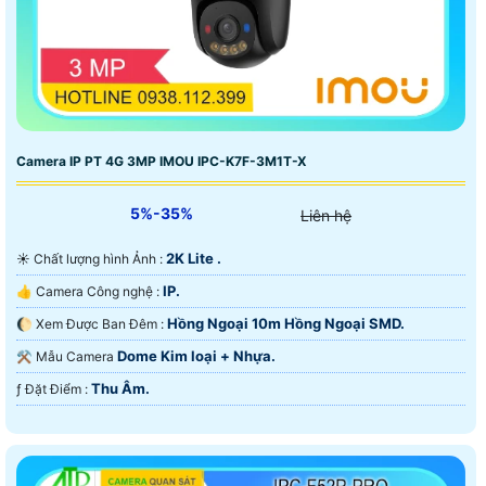
Camera IP PT 4G 3MP IMOU IPC-K7F-3M1T-X
5%-35%
Liên hệ
2K Lite .
☀️ Chất lượng hình Ảnh :
IP.
👍 Camera Công nghệ :
Hồng Ngoại 10m Hồng Ngoại SMD.
🌔 Xem Được Ban Đêm :
Dome Kim loại + Nhựa.
⚒ Mẫu Camera
Thu Âm.
️ƒ Đặt Điểm :