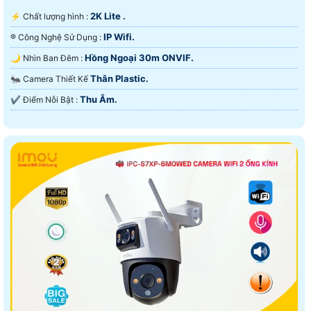
2K Lite .
️⚡ Chất lượng hình :
IP Wifi.
®️ Công Nghệ Sử Dụng :
Hồng Ngoại 30m ONVIF.
🌙 Nhìn Ban Đêm :
Thân Plastic.
🐜 Camera Thiết Kế
Thu Âm.
️✔️ Điểm Nỗi Bật :