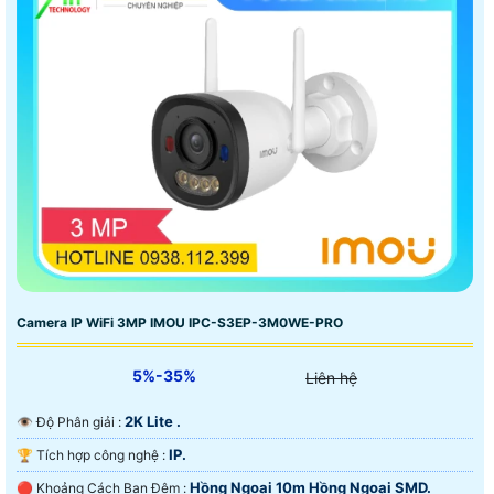
Camera IP WiFi 3MP IMOU IPC-S3EP-3M0WE-PRO
5%-35%
Liên hệ
2K Lite .
👁 Độ Phân giải :
IP.
🏆 Tích hợp công nghệ :
Hồng Ngoại 10m Hồng Ngoại SMD.
🔴 Khoảng Cách Ban Đêm :