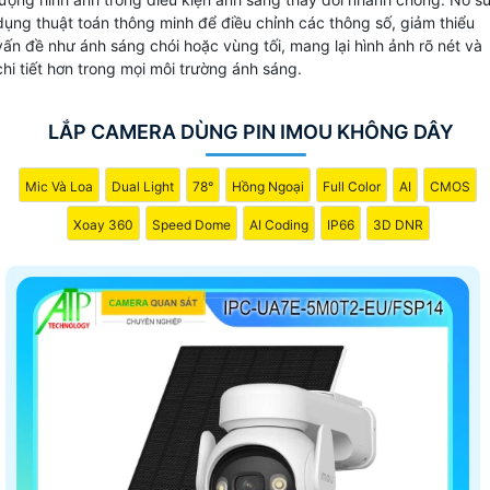
dụng thuật toán thông minh để điều chỉnh các thông số, giảm thiểu
vấn đề như ánh sáng chói hoặc vùng tối, mang lại hình ảnh rõ nét và
chi tiết hơn trong mọi môi trường ánh sáng.
LẮP CAMERA DÙNG PIN IMOU KHÔNG DÂY
Mic Và Loa
Dual Light
78°
Hồng Ngoại
Full Color
AI
CMOS
Xoay 360
Speed Dome
AI Coding
IP66
3D DNR