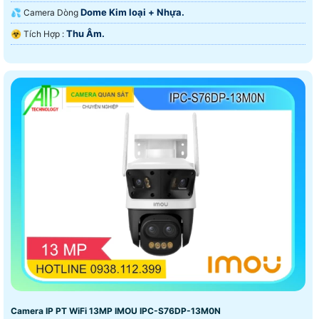
Dome Kim loại + Nhựa.
💦 Camera Dòng
Thu Âm.
️☣️ Tích Hợp :
Camera IP PT WiFi 13MP IMOU IPC-S76DP-13M0N