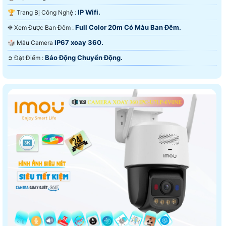
IP Wifi.
🏆 Trang Bị Công Nghệ :
Full Color 20m Có Màu Ban Ðêm.
❈ Xem Được Ban Đêm :
IP67 xoay 360.
🎲 Mẫu Camera
Báo Động Chuyển Động.
️➲ Đặt Điểm :