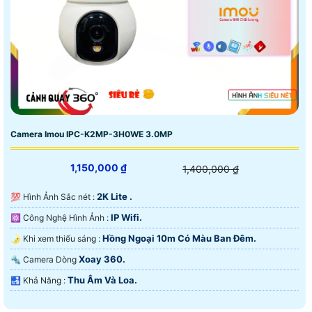
Camera Imou IPC-K2MP-3H0WE 3.0MP
1,150,000 ₫
1,400,000 ₫
2K Lite .
💯 Hình Ảnh Sắc nét :
IP Wifi.
⚛️ Công Nghệ Hình Ảnh :
Hồng Ngoại 10m Có Màu Ban Ðêm.
🌛 Khi xem thiếu sáng :
Xoay 360.
🔩 Camera Dòng
Thu Âm Và Loa.
️🛃 Khả Năng :