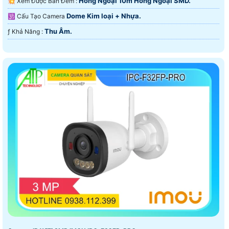
Hồng Ngoại 10m Hồng Ngoại SMD.
💥 Xem Được Ban Đêm :
Dome Kim loại + Nhựa.
🕉️ Cấu Tạo Camera
Thu Âm.
️ƒ Khả Năng :