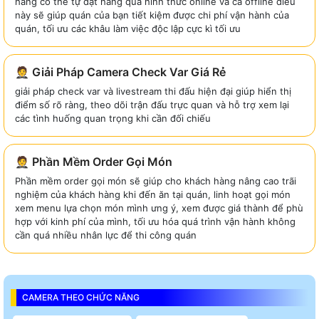
hàng có thể tự đặt hàng qua hình thức online và cả offline điều
này sẽ giúp quán của bạn tiết kiệm được chi phí vận hành của
quán, tối ưu các khâu làm việc độc lập cực kì tối ưu
🤵 Giải Pháp Camera Check Var Giá Rẻ
giải pháp check var và livestream thi đấu hiện đại giúp hiển thị
điểm số rõ ràng, theo dõi trận đấu trực quan và hỗ trợ xem lại
các tình huống quan trọng khi cần đối chiếu
🤵 Phần Mềm Order Gọi Món
Phần mềm order gọi món sẽ giúp cho khách hàng nâng cao trãi
nghiệm của khách hàng khi đến ăn tại quán, linh hoạt gọi món
xem menu lựa chọn món mình ưng ý, xem được giá thành để phù
hợp với kinh phí của mình, tối ưu hóa quá trình vận hành không
cần quá nhiều nhân lực để thi công quán
CAMERA THEO CHỨC NĂNG