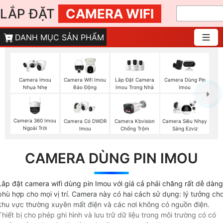
LẮP ĐẶT
CAMERA WIFI
DANH MỤC SẢN PHẨM
Lắp Đặt Camera
Camera Imou
Camera Wifi Imou
Camera Dùng Pin
Imou Trong Nhà
Nhụa Nhẹ
Báo Động
Imou
Camera 360 Imou
Camera Có DWDR
Camera Kbvision
Camera Siêu Nhạy
Ngoài Trời
Imou
Chống Trộm
Sáng Ezviz
CAMERA DÙNG PIN IMOU
Lắp đặt camera wifi dùng pin Imou với giá cả phải chăng rất dễ dàng
phù hợp cho mọi vị trí. Camera này có hai cách sử dụng: lý tưởng ch
khu vực thường xuyên mất điện và các nơi không có nguồn điện.
Thiết bị cho phép ghi hình và lưu trữ dữ liệu trong môi trường có có