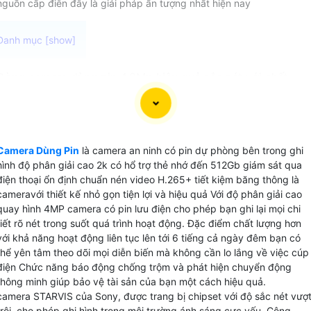
nguồn cấp điên đây là giải pháp ấn tượng nhất hiện nay
Dòng camera dùng pin 4.0Mp hiệu quả sắc nét với chất
lượng hình ảnh tuyệt vời Kết nối xem trực tiếp qua điện
thoại mọi lúc mọi nơi. Nét độc đáo hơn của camera có pin
dự phòng tích hợp chức năng báo động chống trộm và
quay phim hỗ trợ quay đêm và ghi hình chuyển động. Đảm
Camera Dùng Pin
là camera an ninh có pin dự phòng bên trong ghi
bảo an ninh gia đình của bạn mọi lúc. Cùng khả năng xem
hình độ phân giải cao 2k có hổ trợ thẻ nhớ đến 512Gb giám sát qua
từ xa và sạc dễ dàng sản phẩm này sẽ là sự lựa chọn hoàn
điện thoại ổn định chuẩn nén video H.265+ tiết kiệm băng thông là
hảo cho bạn.
cameravới thiết kế nhỏ gọn tiện lợi và hiệu quả Với độ phân giải cao
quay hình 4MP camera có pin lưu điện cho phép bạn ghi lại mọi chi
tiết rõ nét trong suốt quá trình hoạt động. Đặc điểm chất lượng hơn
với khả năng hoạt động liên tục lên tới 6 tiếng cả ngày đêm bạn có
thể yên tâm theo dõi mọi diễn biến mà không cần lo lắng về việc cúp
điện Chức năng báo động chống trộm và phát hiện chuyển động
thông minh giúp bảo vệ tài sản của bạn một cách hiệu quả.
camera STARVIS của Sony, được trang bị chipset với độ sắc nét vượ
trội, cho phép ghi hình trong môi trường ánh sáng cực yếu. Công