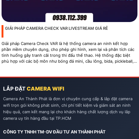
GIẢI PHÁP CAMERA CHECK VAR LIVESTREAM GIÁ RẺ
Giải pháp Camera Check VAR là hệ thống camera an ninh kết hợp
phần mềm chuyên dụng, cho phép ghi hình, xem lại và phân tích các
tình huống gây tranh cãi trong thi đấu thể thao. Hệ thống đặc biệt
phù hợp với các bộ môn như bóng đá mini, cầu lông, bida, pickleball,
tennis…
LẮP ĐẶT
CAMERA WIFI
Camera An Thành Phát là đơn vị chuyên cung cấp & lắp đặt camera
wifi trọn gói không phát sinh, chi phí tiết kiệm và giám sát an ninh
hiệu quả, cam kết mang lại cho khách hàng chất lượng dịch vụ lắp
camera uy tín hàng đầu tại TP.HCM
CÔNG TY TNHH TM-DV ĐẦU TƯ AN THÀNH PHÁT