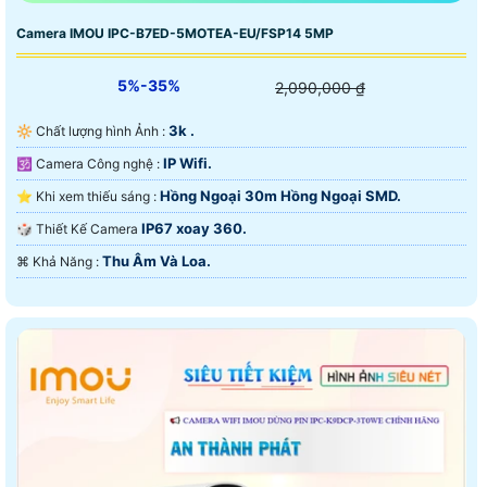
Camera IMOU IPC-B7ED-5MOTEA-EU/FSP14 5MP
5%-35%
2,090,000 ₫
3k .
🔆 Chất lượng hình Ảnh :
IP Wifi.
🕉️ Camera Công nghệ :
Hồng Ngoại 30m Hồng Ngoại SMD.
⭐ Khi xem thiếu sáng :
IP67 xoay 360.
🎲 Thiết Kế Camera
Thu Âm Và Loa.
️⌘ Khả Năng :