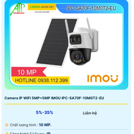
Camera IP WiFi 5MP+5MP IMOU IPC-SA70F-10M0T2-EU
5%-35%
Liên hệ
10 MP.
🔅 Chất lượng hình :
IP.
👍 Công Nghệ Sử Dụng :