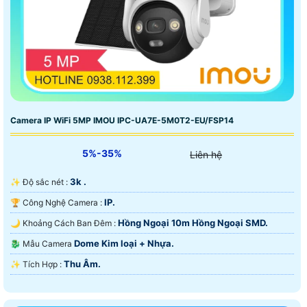
Camera IP WiFi 5MP IMOU IPC-UA7E-5M0T2-EU/FSP14
5%-35%
Liên hệ
3k .
✨ Độ sắc nét :
IP.
🏆 Công Nghệ Camera :
Hồng Ngoại 10m Hồng Ngoại SMD.
🌙 Khoảng Cách Ban Đêm :
Dome Kim loại + Nhựa.
🐉️ Mẫu Camera
Thu Âm.
️✨ Tích Hợp :