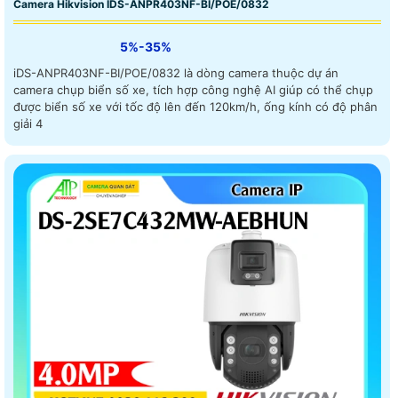
Camera Hikvision IDS-ANPR403NF-BI/POE/0832
5%-35%
iDS-ANPR403NF-BI/POE/0832 là dòng camera thuộc dự án
camera chụp biển số xe, tích hợp công nghệ AI giúp có thể chụp
được biển số xe với tốc độ lên đến 120km/h, ống kính có độ phân
giải 4