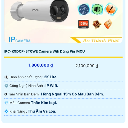
IPC-K9DCP-3T0WE Camera Wifi Dùng Pin IMOU
1,800,000 ₫
2,100,000 ₫
2K Lite .
👁️‍🗨 Hình ảnh chất lượng :
IP Wifi.
⚙ Công Nghệ Hình Ảnh :
Hồng Ngoại 15m Có Màu Ban Ðêm.
✪ Tầm Nhìn Ban Đêm :
Thân Kim loại.
💎 Mẫu Camera
Thu Âm Và Loa.
️💠 Khả Năng :