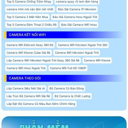
Top 5 Camera Chống Trộm Nhạy
camera quay rõ tem đơn hàng
camera nhìn mã vận đơn nét nhất
Báo Giá Camera IP Hikvision
Top 5 Camera 2 Mắt Nên Mua
Báo Giá Camera Imou Ngoài Trời
Top 5 Camera Đàm Thoại 2 Chiều Rõ
Báo Giá Camera Wifi Imou
CAMERA KẾT NỐI WIFI
Camera Wifi Ebitcam Xoay 360 Độ
Camera Wifi Kbvision Ngoài Trời 360
Camera Wifi Kbone Cube Giá Rẻ
Camera Wifi Hikvision Ngoài Trời
Lắp Camera Wifi Hikvision Ngoài Trời Xoay 360 Giá Rẻ
Camera Wifi Kbone
Camera Wifi Imou Ngoài Trời
Camera Wifi Full HD 1080P
CAMERA THEO GÓI
Lắp Camera Siêu Nét Giá rẻ
Bộ Camera Có Báo Đông
Lắp Trọn Bộ Camera Wifi Giá Rẻ
Bộ Camera Ip Chất Lượng
Lắp Đặt Bộ Camera Có Màu Ban Đêm Chính Hãng