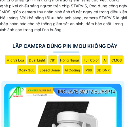
nghệ pixel chiếu sáng ngược trên chip STARVIS, ứng dụng công ngh
CMOS, giúp camera thu nhận hình ảnh rõ nét ngay cả trong điều kiện
thiếu sáng. Với khả năng tối ưu hóa ánh sáng, camera STARVIS là giải
pháp hoàn hảo cho hệ thống giám sát an ninh, đảm bảo chất lượng
hình ảnh cao trong mọi tình huống.
LẮP CAMERA DÙNG PIN IMOU KHÔNG DÂY
Mic Và Loa
Dual Light
78°
Hồng Ngoại
Full Color
AI
CMOS
Xoay 360
Speed Dome
AI Coding
IP66
3D DNR