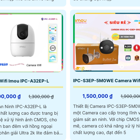
IPC-S3EP-5M0WE Camera Wif
Wifi Imou IPC-A32EP-L
1,500,000 ₫
00,000 ₫
1,900,00
1,300,000 ₫
Thiết Bị Camera IPC-S3EP-5M0W
n Ninh IPC-A32EP-L là
một Camera cao cấp trong lĩnh 
hất lượng cao được trang bị
giám sát an ninh. Với chip CMOS mạnh
ệ xử lý hình ảnh CMOS, cho
mẽ, camera có khả năng xử lý h
 ban đêm với hồng ngoại
chất lượng cao, đạt đến 5
g hình ảnh sắc nét