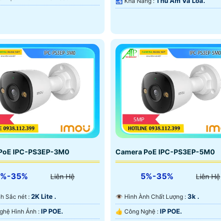
Thu Âm Và Loa.
️🛃 Khả Năng :
PoE IPC-PS3EP-3M0
Camera PoE IPC-PS3EP-5M0
5%-35%
5%-35%
Liên Hệ
Liên Hệ
2K Lite .
3k .
Ảnh Sắc nét :
👁 Hình Ành Chất Lượng :
IP POE.
IP POE.
👍 Công Nghệ Hình Ảnh :
👍 Công Nghệ :