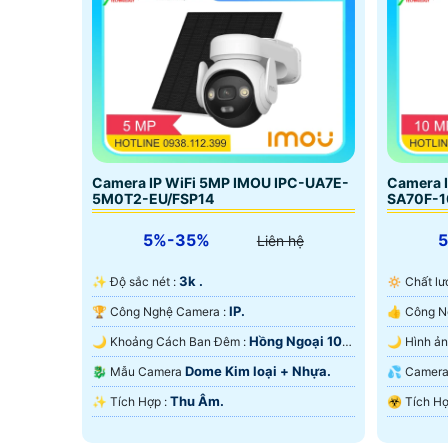
Camera IP WiFi 5MP IMOU IPC-UA7E-
Camera 
5M0T2-EU/FSP14
SA70F-
5%-35%
Liên hệ
3k .
✨ Độ sắc nét :
🔅 Chất 
IP.
🏆 Công Nghệ Camera :
Hồng Ngoại 10m
🌙 Khoảng Cách Ban Đêm :
Hồng Ngoại SMD.
Hồng Ngo
Dome Kim loại + Nhựa.
🐉️ Mẫu Camera
💦 Came
Thu Âm.
️✨ Tích Hợp :