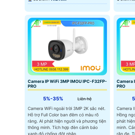
Camera IP WiFi 3MP IMOU IPC-F32FP-
Camera 
PRO
PRO
5%-35%
Liên hệ
Camera WiFi ngoài trời 3MP 2K sắc nét.
Camera IP
Hỗ trợ Full Color ban đêm có màu rõ
Hồng ngo
ràng. AI phát hiện người và phương tiện
phát hiệ
thông minh. Tích hợp đèn cảnh báo
minh. Cả
xanh đỏ chống đột nhập
răn đe. T