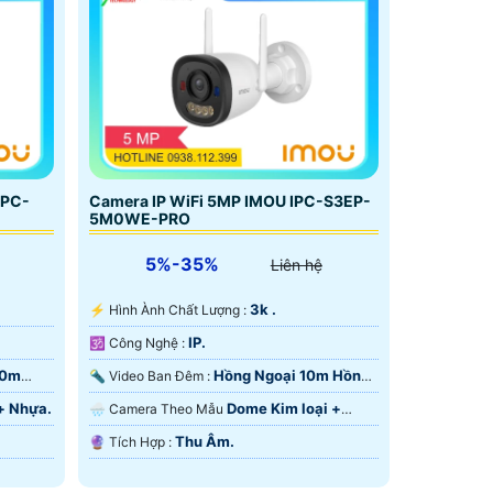
IPC-
Camera IP WiFi 5MP IMOU IPC-S3EP-
5M0WE-PRO
5%-35%
Liên hệ
3k .
️⚡ Hình Ành Chất Lượng :
IP.
🕉️ Công Nghệ :
10m
Hồng Ngoại 10m Hồng
🔦 Video Ban Đêm :
Ngoại SMD.
+ Nhựa.
Dome Kim loại +
🌧️ Camera Theo Mẫu
Nhựa.
Thu Âm.
️🔮 Tích Hợp :