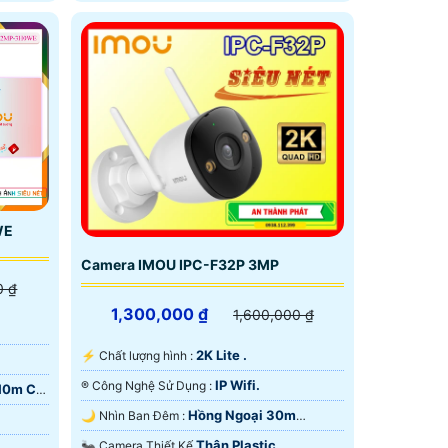
WE
Camera IMOU IPC-F32P 3MP
0 ₫
1,300,000 ₫
1,600,000 ₫
2K Lite .
️⚡ Chất lượng hình :
IP Wifi.
®️ Công Nghệ Sử Dụng :
10m Có
Hồng Ngoại 30m
🌙 Nhìn Ban Đêm :
ONVIF.
Thân Plastic.
🐜 Camera Thiết Kế