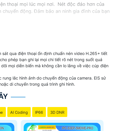
iện thoại mọi lúc mọi nơi. Nét độc đáo hơn của
h chuyển động. Đảm bảo an ninh gia đình của bạn
 sát qua điện thoại ổn định chuẩn nén video H.265+ tiết
ho phép bạn ghi lại mọi chi tiết rõ nét trong suốt quá
 dõi mọi diễn biến mà không cần lo lắng về việc cúp điện
ặc rung lắc hình ảnh do chuyển động của camera. EIS sử
oặc di chuyển trong quá trình ghi hình.
ÂY
me
AI Coding
IP66
3D DNR