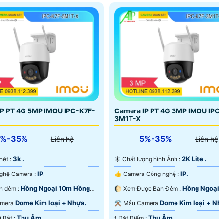
IP PT 4G 5MP IMOU IPC-K7F-
Camera IP PT 4G 3MP IMOU IP
3M1T-X
5%-35%
5%-35%
Liên hệ
Liên hệ
3k .
2K Lite .
 nét :
☀️ Chất lượng hình Ảnh :
IP.
IP.
👍 Công Nghệ Camera :
👍 Camera Công nghệ :
Hồng Ngoại 10m Hồng
Hồng Ngoại
🌜 Xem ban đêm :
🌔 Xem Được Ban Đêm :
D.
Hồng Ngoại SMD.
Dome Kim loại + Nhựa.
Dome Kim loại + N
 Camera
⚒ Mẫu Camera
Thu Âm.
Thu Âm.
️➲ Điểm Nỗi Bật :
️ƒ Đặt Điểm :