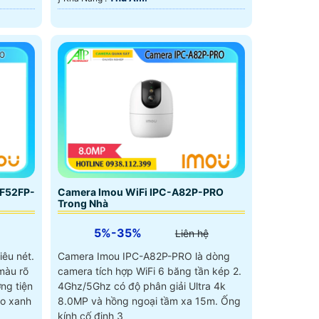
-F52FP-
Camera Imou WiFi IPC-A82P-PRO
Trong Nhà
5%-35%
Liên hệ
iêu nét.
Camera Imou IPC-A82P-PRO là dòng
màu rõ
camera tích hợp WiFi 6 băng tần kép 2.
ng tiện
4Ghz/5Ghz có độ phân giải Ultra 4k
áo xanh
8.0MP và hồng ngoại tầm xa 15m. Ống
kính cố đinh 3