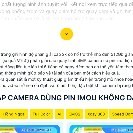
chất lượng hình ảnh tuyệt vời Kết nối xem trực tiếp qua đ
động chống trộm và quay phim hỗ trợ quay đêm và ghi hìn
 sản phẩm này sẽ là sự lựa chọn hoàn hảo cho bạn.
trong ghi hình độ phân giải cao 2k có hổ trợ thẻ nhớ đến 512Gb giám
hiệu quả Với độ phân giải cao quay hình 4MP camera có pin lưu điện c
t động liên tục lên tới 6 tiếng cả ngày đêm bạn có thể yên tâm theo
 thông minh giúp bảo vệ tài sản của bạn một cách hiệu quả.
era quan sát là một kỹ thuật giúp giảm thiểu hiện tượng mờ nhòe ho
o video trở nên ổn định và rõ nét hơn, đặc biệt khi camera bị rung h
ẮP CAMERA DÙNG PIN IMOU KHÔNG D
Hồng Ngoại
Full Color
AI
CMOS
Xoay 360
Speed Do