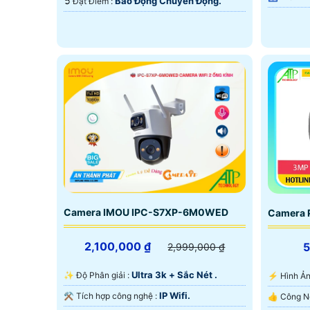
Báo Động Chuyển Động.
️➲ Đặt Điểm :
Camera IMOU IPC-S7XP-6M0WED
Camera 
2,100,000 ₫
2,999,000 ₫
Ultra 3k + Sắc Nét .
✨ Độ Phân giải :
️⚡ Hình 
IP Wifi.
⚒ Tích hợp công nghệ :