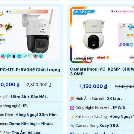
Camera Imou IPC-K2MP-3H0
IPC-U7LP-6V0NE Chất Lượng
3.0MP
00,000 ₫
2,300,000 ₫
1,150,000 ₫
1,400,00
Ultra 3k + Sắc Nét .
n giải :
2K Lite .
💯 Hình Ảnh Sắc nét :
IP.
🕉️ Tích hợp công nghệ :
IP Wifi.
⚛️ Công Nghệ Hình Ảnh :
Hồng Ngoại 30m Hồng
🌙 Video Ban Đêm :
Hồng Ngoại 
🌛 Khi xem thiếu sáng :
D.
Màu Ban Ðêm.
Dome Kim loại + Nhựa.
Camera
Xoay 360.
🔩 Camera Dòng
Thu Âm Và Loa.
️🛃 Điểm Nỗi Bật :