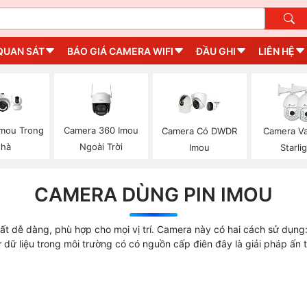
QUAN SÁT
BÁO GIÁ CAMERA WIFI
ĐẦU GHI
LIÊN HỆ
mou Trong
Camera 360 Imou
Camera Có DWDR
Camera V
hà
Ngoài Trời
Imou
Starli
CAMERA DÙNG PIN IMOU
rất dễ dàng, phù hợp cho mọi vị trí. Camera này có hai cách sử dụn
ữ dữ liệu trong môi trường có có nguồn cấp điên đây là giải pháp ấn 