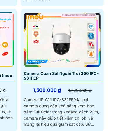
Camera Quan Sát Ngoài Trời 360 IPC-
i Imou
S31FEP
1,500,000 ₫
0 ₫
1,700,000 ₫
E là
Camera IP Wifi IPC-S31FEP là loại
vực
camera cung cấp khả năng xem ban
đêm Full Color trong khoảng cách 20m,
ình ảnh
camera này giúp tiết kiệm chi phí và
mang lại hiệu quả giám sát cao. Sử...