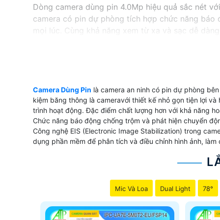
Dòng camera dùng pin 4.0Mp hiệu quả sắc nét với 
camera có pin dự phòng tích hợp chức năng báo 
mọi lúc. Cùng khả năng xem từ xa và sạc dễ dàng
'
Camera Dùng Pin
là camera an ninh có pin dự phòng bên 
kiệm băng thông là cameravới thiết kế nhỏ gọn tiện lợi và 
trình hoạt động. Đặc điểm chất lượng hơn với khả năng hoạ
Chức năng báo động chống trộm và phát hiện chuyển động
Công nghệ EIS (Electronic Image Stabilization) trong cam
dụng phần mềm để phân tích và điều chỉnh hình ảnh, làm ch
L
Mic Và Loa
Dual Light
78°