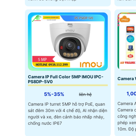
Camera IP Full Color 5MP IMOU IPC-
Camera 
PS8DP-5V0
1,0
5%-35%
liên hệ
Camera A
Camera IP turret 5MP hỗ trợ PoE, quan
Camera c
sát đêm 30m với 4 chế độ, AI nhận diện
công ngh
người và xe, đèn cảnh báo nhấp nháy,
phép xem
chống nước IP67
10m. Độ phân giải Ultra 2k lite đảm bảo
chất lượn