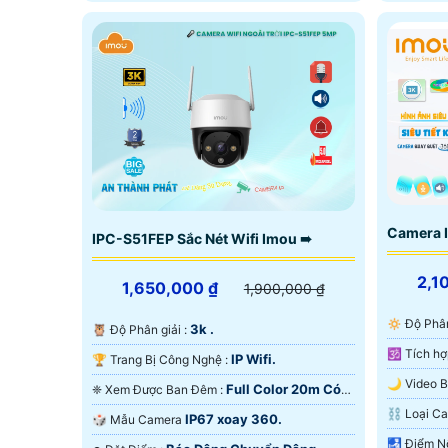
Camera 
IPC-S51FEP Sắc Nét Wifi Imou ➠
2,1
1,650,000 ₫
1,900,000 ₫
🔅 Độ Phâ
3k .
🦉 Độ Phân giải :
IP Wifi.
🏆 Trang Bị Công Nghệ :
Full Color 20m Có
❈ Xem Được Ban Đêm :
Ngoại SM
Màu Ban Ðêm.
⛓ Loại 
IP67 xoay 360.
🎲 Mẫu Camera