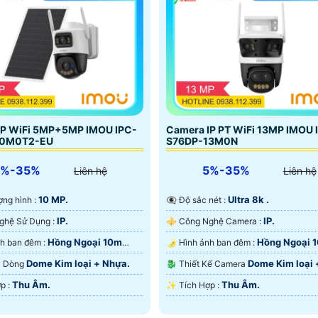
IP WiFi 5MP+5MP IMOU IPC-
Camera IP PT WiFi 13MP IMOU 
10M0T2-EU
S76DP-13M0N
5%-35%
5%-35%
Liên hệ
Liên hệ
10 MP.
Ultra 8k .
lượng hình :
👁️‍🗨 Độ sắc nét :
IP.
IP.
👍 Công Nghệ Sử Dụng :
⚜️ Công Nghệ Camera :
Hồng Ngoại 10m
Hồng Ngoại 
🌙 Hình ảnh ban đêm :
🌛 Hình ảnh ban đêm :
ại SMD.
Hồng Ngoại SMD.
Dome Kim loại + Nhựa.
Dome Kim loại 
ra Dòng
🐉️ Thiết Kế Camera
Thu Âm.
Thu Âm.
️☣️ Tích Hợp :
️✨ Tích Hợp :