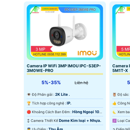
Camera IP WiFi 3MP IMOU IPC-S3EP-
Camera 
3M0WE-PRO
5M1T-X
5%-35%
Liên hệ
2K Lite .
👁 Độ Phân giải :
🦉 Độ sắc
IP.
🏆 Tích hợp công nghệ :
Hồng Ngoại 10m
🔴 Khoảng Cách Ban Đêm :
Hồng Ngoại SMD.
Ngoại SM
Dome Kim loại + Nhựa.
↕️ Camera Thiết Kế
🕉️ Loại
Thu Âm.
️👮 Ưu Điểm :