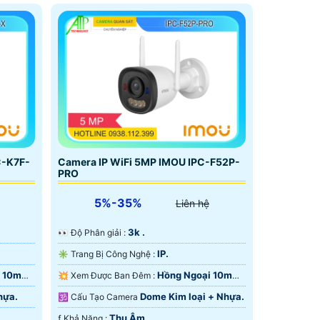
C-K7F-
Camera IP WiFi 5MP IMOU IPC-F52P-
PRO
5%-35%
Liên hệ
3k .
️👀 Độ Phân giải :
IP.
✳️ Trang Bị Công Nghệ :
 10m
Hồng Ngoại 10m
💥 Xem Được Ban Đêm :
Hồng Ngoại SMD.
hựa.
Dome Kim loại + Nhựa.
🕉️ Cấu Tạo Camera
Thu Âm.
️ƒ Khả Năng :