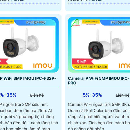
IP WiFi 3MP IMOU IPC-F32P-
Camera IP WiFi 5MP IMOU IPC
PRO
5%-35%
5%-35%
Liên hệ
Liên hệ
 ngoài trời 3MP siêu nét.
Camera WiFi ngoài trời 5MP 3K s
ại ban đêm tầm xa 25m. AI
Quan sát Full Color ban đêm có 
n người và phương tiện thông
ràng. AI phát hiện người và phươ
nh báo đèn đỏ – xanh tăng tính
chính xác. Tích hợp đèn cảnh b
ích hợp mic thu âm rõ ràng
đỏ chống đột nhập