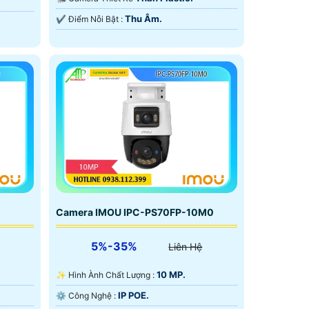
Thu Âm.
️✔️ Điểm Nỗi Bật :
Camera IMOU IPC-PS70FP-10M0
5%-35%
Liên Hệ
10 MP.
✨ Hình Ành Chất Lượng :
IP POE.
⚙ Công Nghệ :