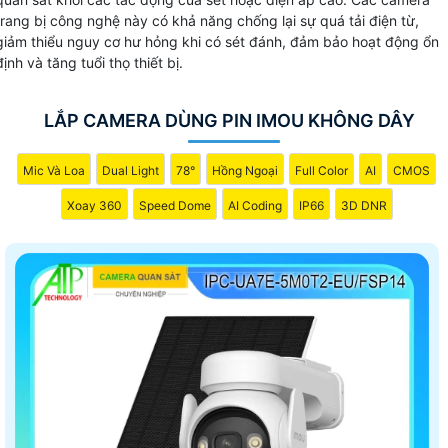
trang bị công nghệ này có khả năng chống lại sự quá tải điện từ,
giảm thiểu nguy cơ hư hỏng khi có sét đánh, đảm bảo hoạt động ổn
định và tăng tuổi thọ thiết bị.
LẮP CAMERA DÙNG PIN IMOU KHÔNG DÂY
Mic Và Loa
Dual Light
78°
Hồng Ngoại
Full Color
AI
CMOS
Xoay 360
Speed Dome
AI Coding
IP66
3D DNR