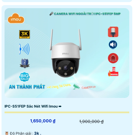
IPC-S51FEP Sắc Nét Wifi Imou ➠
1,650,000 ₫
1,900,000 ₫
3k .
🦉 Độ Phân giải :