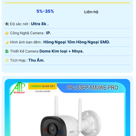
5%-35%
Liên hệ
Ultra 8k .
👁️‍🗨 Độ sắc nét :
IP.
⚜️ Công Nghệ Camera :
Hồng Ngoại 10m Hồng Ngoại SMD.
🌛 Hình ảnh ban đêm :
Dome Kim loại + Nhựa.
🐉️ Thiết Kế Camera
Thu Âm.
️✨ Tích Hợp :