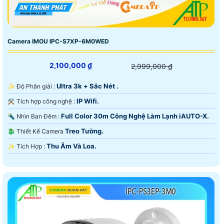
Camera IMOU IPC-S7XP-6M0WED
2,100,000 ₫
2,999,000 ₫
Ultra 3k + Sắc Nét .
✨ Độ Phân giải :
IP Wifi.
⚒ Tích hợp công nghệ :
Full Color 30m Công Nghệ Làm Lạnh iAUTO-X.
🔦 Nhìn Ban Đêm :
Treo Tường.
🐉️ Thiết Kế Camera
Thu Âm Và Loa.
️✨ Tích Hợp :