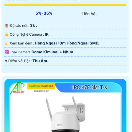
5%-35%
Liên hệ
3k .
🦉 Độ sắc nét :
IP.
👍 Công Nghệ Camera :
Hồng Ngoại 10m Hồng Ngoại SMD.
🌜 Xem ban đêm :
Dome Kim loại + Nhựa.
🕉️ Loại Camera
Thu Âm.
️➲ Điểm Nỗi Bật :