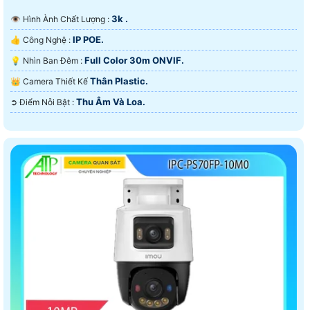
3k .
👁 Hình Ành Chất Lượng :
IP POE.
👍 Công Nghệ :
Full Color 30m ONVIF.
💡 Nhìn Ban Đêm :
Thân Plastic.
👑 Camera Thiết Kế
Thu Âm Và Loa.
️➲ Điểm Nỗi Bật :