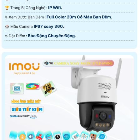
IP Wifi.
🏆 Trang Bị Công Nghệ :
Full Color 20m Có Màu Ban Ðêm.
❈ Xem Được Ban Đêm :
IP67 xoay 360.
🎲 Mẫu Camera
Báo Động Chuyển Động.
️➲ Đặt Điểm :