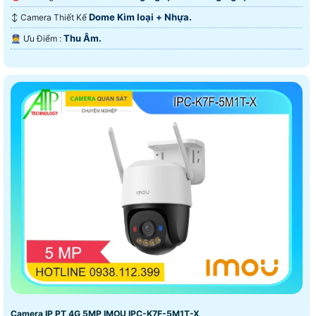
Dome Kim loại + Nhựa.
↕️ Camera Thiết Kế
Thu Âm.
️👮 Ưu Điểm :
Camera IP PT 4G 5MP IMOU IPC-K7F-5M1T-X