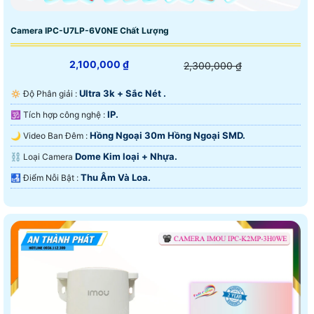
Camera IPC-U7LP-6V0NE Chất Lượng
2,100,000 ₫
2,300,000 ₫
Ultra 3k + Sắc Nét .
🔅 Độ Phân giải :
IP.
🕉️ Tích hợp công nghệ :
Hồng Ngoại 30m Hồng Ngoại SMD.
🌙 Video Ban Đêm :
Dome Kim loại + Nhựa.
⛓ Loại Camera
Thu Âm Và Loa.
️🛃 Điểm Nỗi Bật :