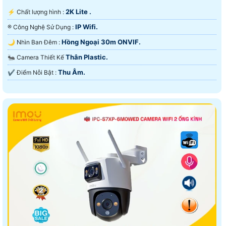
2K Lite .
️⚡ Chất lượng hình :
IP Wifi.
®️ Công Nghệ Sử Dụng :
Hồng Ngoại 30m ONVIF.
🌙 Nhìn Ban Đêm :
Thân Plastic.
🐜 Camera Thiết Kế
Thu Âm.
️✔️ Điểm Nỗi Bật :