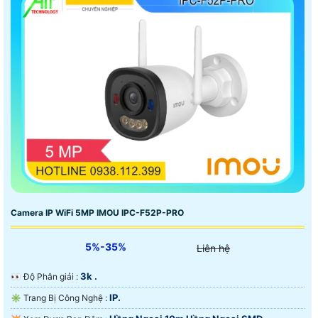
Camera IP WiFi 5MP IMOU IPC-F52P-PRO
5%-35%
Liên hệ
3k .
️👀 Độ Phân giải :
IP.
✳️ Trang Bị Công Nghệ :