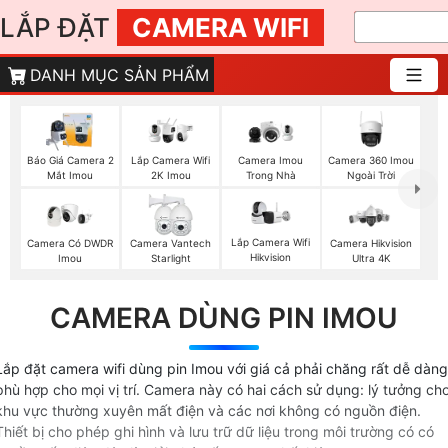
LẮP ĐẶT
CAMERA WIFI
DANH MỤC SẢN PHẨM
Báo Giá Camera 2
Camera Imou
Camera 360 Imou
Lắp Camera Wifi
Mắt Imou
Trong Nhà
Ngoài Trời
2K Imou
Lắp Camera Wifi
Camera Có DWDR
Camera Vantech
Camera Hikvision
Hikvision
Imou
Starlight
Ultra 4K
CAMERA DÙNG PIN IMOU
Lắp đặt camera wifi dùng pin Imou với giá cả phải chăng rất dễ dàng
phù hợp cho mọi vị trí. Camera này có hai cách sử dụng: lý tưởng ch
khu vực thường xuyên mất điện và các nơi không có nguồn điện.
Thiết bị cho phép ghi hình và lưu trữ dữ liệu trong môi trường có có