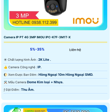
Camera IP PT 4G 3MP IMOU IPC-K7F-3M1T-X
5%-35%
Liên hệ
2K Lite .
☀️ Chất lượng hình Ảnh :
IP.
👍 Camera Công nghệ :
Hồng Ngoại 10m Hồng Ngoại SMD.
🌔 Xem Được Ban Đêm :
Dome Kim loại + Nhựa.
⚒ Mẫu Camera
Thu Âm.
️ƒ Đặt Điểm :