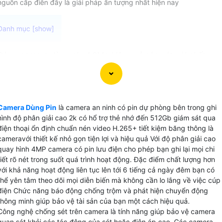
nguồn cấp điên đây là giải pháp ấn tượng nhất hiện nay
Dòng camera dùng pin 4.0Mp hiệu quả sắc nét với chất
lượng hình ảnh tuyệt vời Kết nối xem trực tiếp qua điện
thoại mọi lúc mọi nơi. Nét độc đáo hơn của camera có pin
dự phòng tích hợp chức năng báo động chống trộm và
quay phim hỗ trợ quay đêm và ghi hình chuyển động. Đảm
Camera Dùng Pin
là camera an ninh có pin dự phòng bên trong ghi
bảo an ninh gia đình của bạn mọi lúc. Cùng khả năng xem
hình độ phân giải cao 2k có hổ trợ thẻ nhớ đến 512Gb giám sát qua
từ xa và sạc dễ dàng sản phẩm này sẽ là sự lựa chọn hoàn
điện thoại ổn định chuẩn nén video H.265+ tiết kiệm băng thông là
hảo cho bạn.
cameravới thiết kế nhỏ gọn tiện lợi và hiệu quả Với độ phân giải cao
quay hình 4MP camera có pin lưu điện cho phép bạn ghi lại mọi chi
tiết rõ nét trong suốt quá trình hoạt động. Đặc điểm chất lượng hơn
với khả năng hoạt động liên tục lên tới 6 tiếng cả ngày đêm bạn có
thể yên tâm theo dõi mọi diễn biến mà không cần lo lắng về việc cúp
điện Chức năng báo động chống trộm và phát hiện chuyển động
thông minh giúp bảo vệ tài sản của bạn một cách hiệu quả.
Công nghệ chống sét trên camera là tính năng giúp bảo vệ camera
quan sát khỏi các tác động của sét hoặc điện áp cao. Các camera