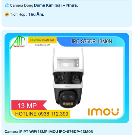
Dome Kim loại + Nhựa.
💦 Camera Dòng
Thu Âm.
️☣️ Tích Hợp :
Camera IP PT WiFi 13MP IMOU IPC-S76DP-13M0N