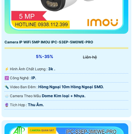
Camera IP WiFi 5MP IMOU IPC-S3EP-5M0WE-PRO
5%-35%
Liên hệ
3k .
️⚡ Hình Ành Chất Lượng :
IP.
🕉️ Công Nghệ :
Hồng Ngoại 10m Hồng Ngoại SMD.
🔦 Video Ban Đêm :
Dome Kim loại + Nhựa.
🌧️ Camera Theo Mẫu
Thu Âm.
️🔮 Tích Hợp :