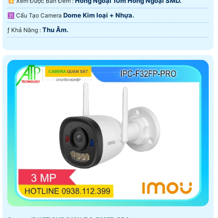
Hồng Ngoại 10m Hồng Ngoại SMD.
💥 Xem Được Ban Đêm :
Dome Kim loại + Nhựa.
🕉️ Cấu Tạo Camera
Thu Âm.
️ƒ Khả Năng :