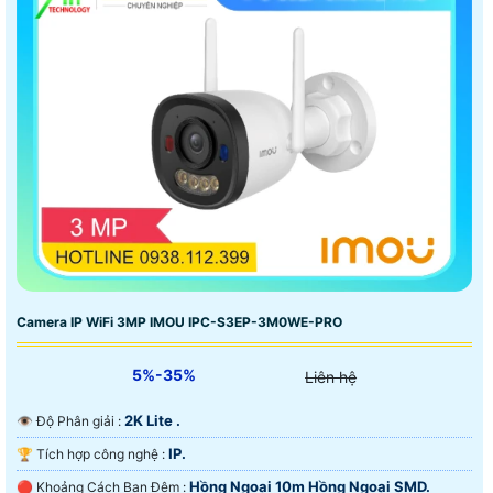
Camera IP WiFi 3MP IMOU IPC-S3EP-3M0WE-PRO
5%-35%
Liên hệ
2K Lite .
👁 Độ Phân giải :
IP.
🏆 Tích hợp công nghệ :
Hồng Ngoại 10m Hồng Ngoại SMD.
🔴 Khoảng Cách Ban Đêm :