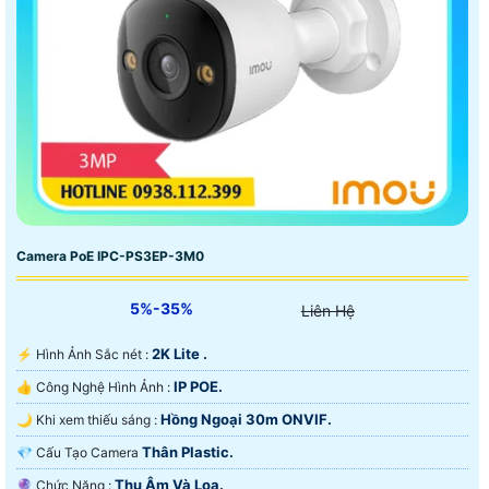
Camera PoE IPC-PS3EP-3M0
5%-35%
Liên Hệ
2K Lite .
️⚡ Hình Ảnh Sắc nét :
IP POE.
👍 Công Nghệ Hình Ảnh :
Hồng Ngoại 30m ONVIF.
🌙 Khi xem thiếu sáng :
Thân Plastic.
💎 Cấu Tạo Camera
Thu Âm Và Loa.
️🔮 Chức Năng :