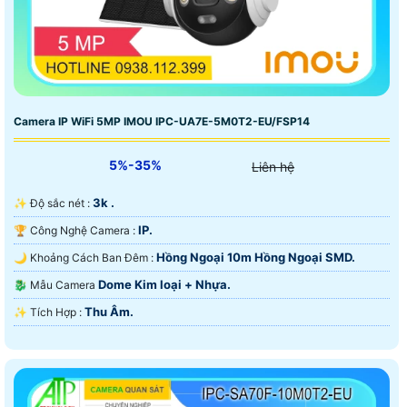
Camera IP WiFi 5MP IMOU IPC-UA7E-5M0T2-EU/FSP14
5%-35%
Liên hệ
3k .
✨ Độ sắc nét :
IP.
🏆 Công Nghệ Camera :
Hồng Ngoại 10m Hồng Ngoại SMD.
🌙 Khoảng Cách Ban Đêm :
Dome Kim loại + Nhựa.
🐉️ Mẫu Camera
Thu Âm.
️✨ Tích Hợp :