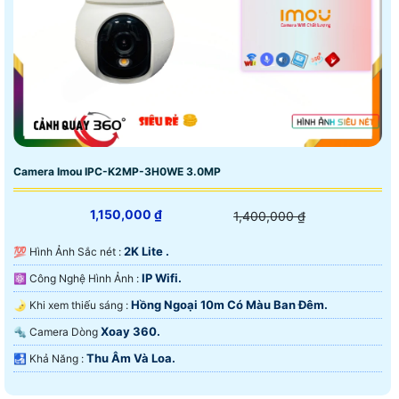
Camera Imou IPC-K2MP-3H0WE 3.0MP
1,150,000 ₫
1,400,000 ₫
2K Lite .
💯 Hình Ảnh Sắc nét :
IP Wifi.
⚛️ Công Nghệ Hình Ảnh :
Hồng Ngoại 10m Có Màu Ban Ðêm.
🌛 Khi xem thiếu sáng :
Xoay 360.
🔩 Camera Dòng
Thu Âm Và Loa.
️🛃 Khả Năng :