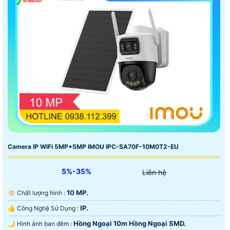
Camera IP WiFi 5MP+5MP IMOU IPC-SA70F-10M0T2-EU
5%-35%
Liên hệ
10 MP.
🔅 Chất lượng hình :
IP.
👍 Công Nghệ Sử Dụng :
Hồng Ngoại 10m Hồng Ngoại SMD.
🌙 Hình ảnh ban đêm :