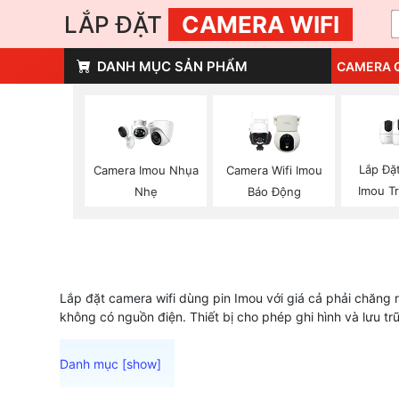
LẮP ĐẶT
CAMERA WIFI
DANH MỤC SẢN PHẨM
CAMERA 
Lắp Đặ
Camera Imou Nhụa
Camera Wifi Imou
Imou T
Nhẹ
Báo Động
Lắp đặt camera wifi dùng pin Imou với giá cả phải chăng 
không có nguồn điện. Thiết bị cho phép ghi hình và lưu tr