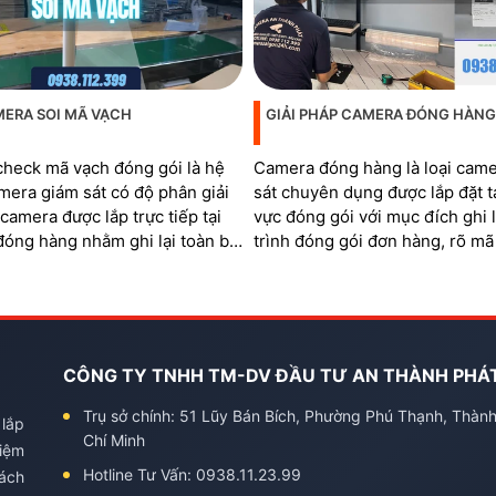
MERA SOI MÃ VẠCH
GIẢI PHÁP CAMERA ĐÓNG HÀNG
heck mã vạch đóng gói là hệ
Camera đóng hàng là loại cam
mera giám sát có độ phân giải
sát chuyên dụng được lắp đặt t
í camera được lắp trực tiếp tại
vực đóng gói với mục đích ghi l
đóng hàng nhằm ghi lại toàn bộ
trình đóng gói đơn hàng, rõ mã
 xử lý đơn và soi rõ mã QR,
quản lý khu vực đóng hàng
trên từng sản phẩm và mã vận
CÔNG TY TNHH TM-DV ĐẦU TƯ AN THÀNH PHÁ
Trụ sở chính: 51 Lũy Bán Bích, Phường Phú Thạnh, Thàn
 lắp
Chí Minh
kiệm
Hotline Tư Vấn: 0938.11.23.99
hách