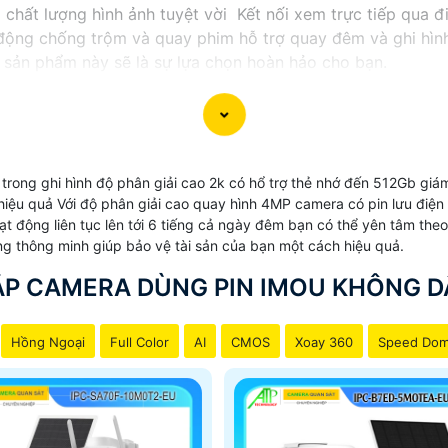
chất lượng hình ảnh tuyệt vời Kết nối xem trực tiếp qua đ
động chống trộm và quay phim hỗ trợ quay đêm và ghi hìn
 sản phẩm này sẽ là sự lựa chọn hoàn hảo cho bạn.
trong ghi hình độ phân giải cao 2k có hổ trợ thẻ nhớ đến 512Gb giám
hiệu quả Với độ phân giải cao quay hình 4MP camera có pin lưu điện c
t động liên tục lên tới 6 tiếng cả ngày đêm bạn có thể yên tâm theo
 thông minh giúp bảo vệ tài sản của bạn một cách hiệu quả.
ẮP CAMERA DÙNG PIN IMOU KHÔNG D
Hồng Ngoại
Full Color
AI
CMOS
Xoay 360
Speed Do