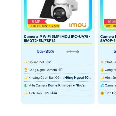
Camera IP WiFi 5MP IMOU IPC-UA7E-
Camera 
5M0T2-EU/FSP14
SA70F-
5%-35%
Liên hệ
3k .
✨ Độ sắc nét :
🔅 Chất 
IP.
🏆 Công Nghệ Camera :
Hồng Ngoại 10m
🌙 Khoảng Cách Ban Đêm :
Hồng Ngoại SMD.
Hồng Ngo
Dome Kim loại + Nhựa.
🐉️ Mẫu Camera
💦 Came
Thu Âm.
️✨ Tích Hợp :