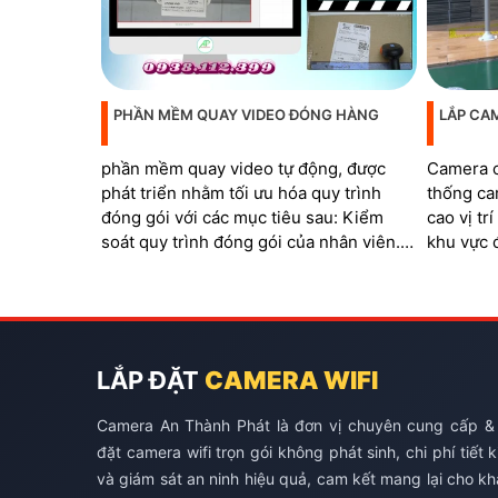
PHẦN MỀM QUAY VIDEO ĐÓNG HÀNG
LẮP CA
phần mềm quay video tự động, được
Camera c
phát triển nhằm tối ưu hóa quy trình
thống ca
đóng gói với các mục tiêu sau: Kiểm
cao vị tr
soát quy trình đóng gói của nhân viên.
khu vực 
Đáp ứng các tiêu chuẩn của sàn thương
quá trình
mại điện tử. Ngăn chặn các trường hợp
barcode 
khách hàng hoàn trả hàng hóa không
đơn
đúng sản phẩm
LẮP ĐẶT
CAMERA WIFI
Camera An Thành Phát là đơn vị chuyên cung cấp &
đặt camera wifi trọn gói không phát sinh, chi phí tiết 
và giám sát an ninh hiệu quả, cam kết mang lại cho k