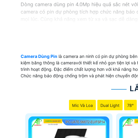
Dòng camera dùng pin 4.0Mp hiệu quả sắc nét với 
camera có pin dự phòng tích hợp chức năng báo 
mọi lúc. Cùng khả năng xem từ xa và sạc dễ dàng
'
Camera Dùng Pin
là camera an ninh có pin dự phòng bên 
kiệm băng thông là cameravới thiết kế nhỏ gọn tiện lợi và 
trình hoạt động. Đặc điểm chất lượng hơn với khả năng hoạ
Chức năng báo động chống trộm và phát hiện chuyển động
L
Mic Và Loa
Dual Light
78°