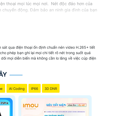
iện thoại mọi lúc mọi nơi. Nét độc đáo hơn của
h chuyển động. Đảm bảo an ninh gia đình của bạn
 sát qua điện thoại ổn định chuẩn nén video H.265+ tiết
ho phép bạn ghi lại mọi chi tiết rõ nét trong suốt quá
 dõi mọi diễn biến mà không cần lo lắng về việc cúp điện
ÂY
me
AI Coding
IP66
3D DNR