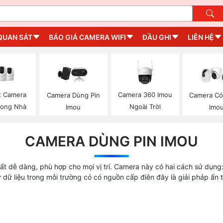
QUAN SÁT
BÁO GIÁ CAMERA WIFI
ĐẦU GHI
LIÊN HỆ
t Camera
Camera 360 Imou
Camera Dùng Pin
Camera C
rong Nhà
Ngoài Trời
Imou
Imo
CAMERA DÙNG PIN IMOU
rất dễ dàng, phù hợp cho mọi vị trí. Camera này có hai cách sử dụn
ữ dữ liệu trong môi trường có có nguồn cấp điên đây là giải pháp ấn 