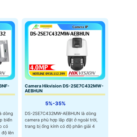
3NF-
Camera Hikvision DS-2SE7C432MW-
AEBHUN
5%-35%
à dòng
DS-2SE7C432MW-AEBHUN là dòng
p biển
camera phù hợp lắp đặt ở ngoài trời,
p có
trang bị ống kính có độ phân giải 4
 độ lên