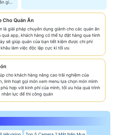
n giải
e Cho Quán Ăn
n là giải pháp chuyên dụng giành cho các quán ăn
 quá app, khách hàng có thể tự đặt hàng qua hình
 này sẽ giúp quán của bạn tiết kiệm được chi phí
khâu làm việc độc lập cực kì tối ưu
Món
úp cho khách hàng nâng cao trãi nghiệm của
n, linh hoạt gọi món xem menu lựa chọn món mình
hù hợp với kinh phí của mình, tối ưu hóa quá trình
 nhân lực để thi công quán
P Hikvision
Top 5 Camera 2 Mắt Nên Mua