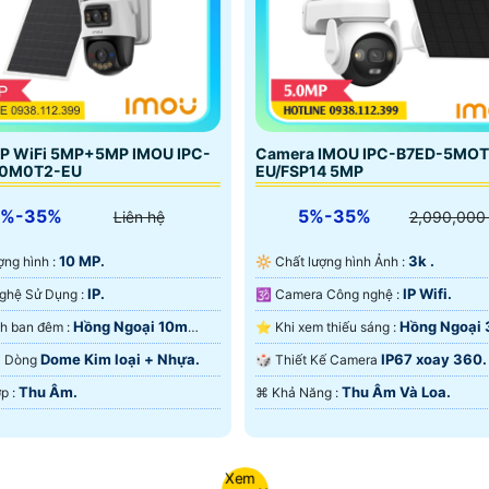
IP WiFi 5MP+5MP IMOU IPC-
Camera IMOU IPC-B7ED-5MO
10M0T2-EU
EU/FSP14 5MP
5%-35%
5%-35%
Liên hệ
2,090,000
10 MP.
3k .
lượng hình :
🔆 Chất lượng hình Ảnh :
IP.
IP Wifi.
👍 Công Nghệ Sử Dụng :
🕉️ Camera Công nghệ :
Hồng Ngoại 10m
Hồng Ngoại
🌙 Hình ảnh ban đêm :
⭐ Khi xem thiếu sáng :
ại SMD.
Hồng Ngoại SMD.
Dome Kim loại + Nhựa.
IP67 xoay 360.
ra Dòng
🎲 Thiết Kế Camera
Thu Âm.
Thu Âm Và Loa.
️☣️ Tích Hợp :
️⌘ Khả Năng :
Xem