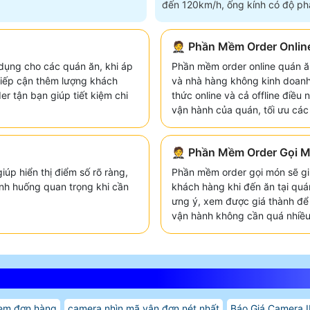
đến 120km/h, ống kính có độ phâ
4
🤵 Phần Mềm Order Onlin
dụng cho các quán ăn, khi áp
Phần mềm order online quán ă
tiếp cận thêm lượng khách
và nhà hàng không kinh doanh
er tận bạn giúp tiết kiệm chi
thức online và cả offline điều
vận hành của quán, tối ưu các 
🤵 Phần Mềm Order Gọi 
iúp hiển thị điểm số rõ ràng,
Phần mềm order gọi món sẽ gi
tình huống quan trọng khi cần
khách hàng khi đến ăn tại quá
ưng ý, xem được giá thành để p
vận hành không cần quá nhiều
tem đơn hàng
camera nhìn mã vận đơn nét nhất
Báo Giá Camera I