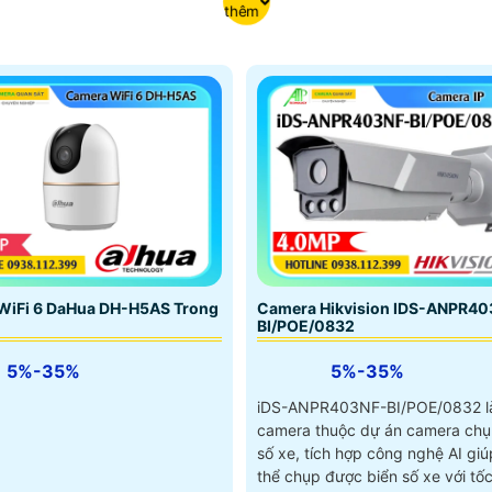
thêm
Camera Hikvision IDS-ANPR40
WiFi 6 DaHua DH-H5AS Trong
BI/POE/0832
5%-35%
5%-35%
iDS-ANPR403NF-BI/POE/0832 l
camera thuộc dự án camera chụ
số xe, tích hợp công nghệ AI giú
thể chụp được biển số xe với tốc