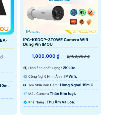
IPC-K9DCP-3T0WE Camera Wifi
TEA-
Dùng Pin IMOU
1,800,000 ₫
2,100,000 ₫
 ₫
2K Lite .
👁️‍🗨 Hình ảnh chất lượng :
IP Wifi.
⚙ Công Nghệ Hình Ảnh :
Hồng Ngoại 15m Có
✪ Tầm Nhìn Ban Đêm :
 30m
Màu Ban Ðêm.
Thân Kim loại.
💎 Mẫu Camera
Thu Âm Và Loa.
️💠 Khả Năng :