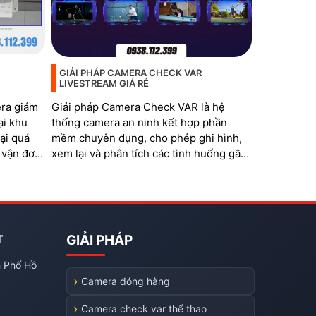
GIẢI PHÁP CAMERA CHECK VAR
LIVESTREAM GIÁ RẺ
era giám
Giải pháp Camera Check VAR là hệ
ại khu
thống camera an ninh kết hợp phần
ại quá
mềm chuyên dụng, cho phép ghi hình,
 vận đơn,
xem lại và phân tích các tình huống gây
tranh cãi trong thi đấu thể thao. Hệ
thống đặc biệt phù hợp với các bộ môn
như bóng đá mini, cầu lông, bida,
pickleball, tennis…
T
GIẢI PHÁP
h Phố Hồ
Camera đóng hàng
Camera check var thể thao