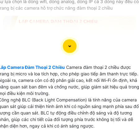
sự lựa chọn là dòng wifi, dòng analog, dòng IP cả 3 dòng này đều có
trang bị các camera hỗ trợ chức năng đàm thoại 2 chiều
Lắp Camera Đàm Thoại 2 Chiều
Camera đàm thoại 2 chiều được
trang bị micro và loa tích hợp, cho phép giao tiếp âm thanh trực tiếp.
Ngoài ra, camera còn có độ phân giải cao, kết nối Wi-Fi ổn định, khả
năng quan sát ban đêm và chống nước, giúp giám sát hiệu quả tron
mọi điều kiện môi trường.
Công nghệ BLC (Back Light Compensation) là tính năng của camera
quan sát giúp cải thiện hình ảnh khi có nguồn sáng mạnh phía sau đố
tượng cần quan sát. BLC tự động điều chỉnh độ sáng và độ tương
phản, giúp các chi tiết của đối tượng phía trước không bị tối và dễ
nhận diện hơn, ngay cả khi có ánh sáng ngược.