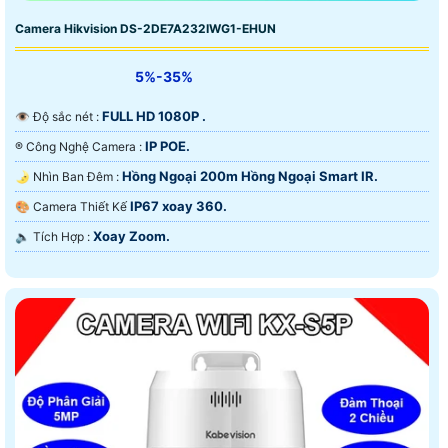
Camera Hikvision DS-2DE7A232IWG1-EHUN
5%-35%
FULL HD 1080P .
👁 Độ sắc nét :
IP POE.
®️ Công Nghệ Camera :
Hồng Ngoại 200m Hồng Ngoại Smart IR.
🌛 Nhìn Ban Đêm :
IP67 xoay 360.
🎨 Camera Thiết Kế
Xoay Zoom.
️🔈 Tích Hợp :