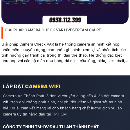
GIẢI PHÁP CAMERA CHECK VAR LIVESTREAM GIÁ RẺ
Giải pháp Camera Check VAR là hệ thống camera an ninh kết hợp
phần mềm chuyên dụng, cho phép ghi hình, xem lại và phân tích các
tình huống gây tranh cãi trong thi đấu thể thao. Hệ thống đặc biệt
phù hợp với các bộ môn như bóng đá mini, cầu lông, bida, pickleball,
tennis…
LẮP ĐẶT
CAMERA WIFI
Camera An Thành Phát là đơn vị chuyên cung cấp & lắp đặt camera
wifi trọn gói không phát sinh, chi phí tiết kiệm và giám sát an ninh
hiệu quả, cam kết mang lại cho khách hàng chất lượng dịch vụ lắp
camera uy tín hàng đầu tại TP.HCM
CÔNG TY TNHH TM-DV ĐẦU TƯ AN THÀNH PHÁT