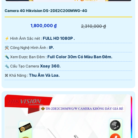
Camera 4G Hikvision DS-2DE2C200MWG-4G
1,800,000 ₫
2,310,000 ₫
FULL HD 1080P .
️⚡ Hình Ảnh Sắc nét :
IP.
⚒ Công Nghệ Hình Ảnh :
Full Color 30m Có Màu Ban Ðêm.
🔦 Xem Được Ban Đêm :
Xoay 360.
🔩 Cấu Tạo Camera
Thu Âm Và Loa.
️⌘ Khả Năng :