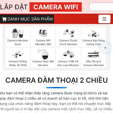
LẮP ĐẶT
CAMERA WIFI
DANH MỤC SẢN PHẨM
Camera Wifi
Camera Hikvision
Camera Chuẩn
Camera Báo Động
Hikvision 360
Zoom
Onvif Hikvision
Chống Trộm
Hikvision
Camera Chống
Camera Xoay 360
Camera Thiết Kế
Đầu Ghi Ip 8
Nhiễu 3D DNR
Hikvision
Kim Loại Hikvision
Camera Hikvision
Hikvison
CAMERA ĐÀM THOẠI 2 CHIỀU
như bạn có thể nhận thấy rằng camera được trang bị micro và loa
giúp đàm thoại 2 chiều sẽ có doanh số bán cực kì tốt, nhờ tính tiện
dụng của chức năng đàm thoại này, bạn có thể nói chuyện trực tiếp
với người tại vị trí lắp đặt của camera một cách trực tiếp, sẽ có nhiều