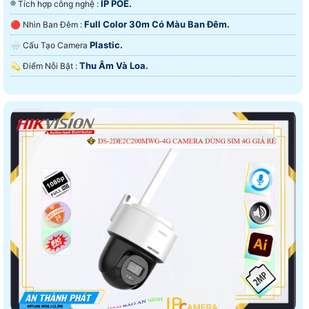
IP POE.
®️ Tích hợp công nghệ :
Full Color 30m Có Màu Ban Ðêm.
🔴 Nhìn Ban Đêm :
Plastic.
🌧️ Cấu Tạo Camera
Thu Âm Và Loa.
️💫 Điểm Nỗi Bật :