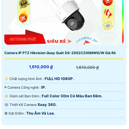
Camera IP PTZ Hikvision Quay Quét DS-2DE2C200MWG/W Giá Rẻ
1,610,000 ₫
1,610,000 ₫
FULL HD 1080P .
️⚡ Chất lượng hình Ảnh :
IP.
®️ Camera Công nghệ :
Full Color 30m Có Màu Ban Ðêm.
🔅 Giám sát Ban Đêm :
Xoay 360.
🕸️ Thiết Kế Camera
Thu Âm Và Loa.
️⌘ Đặt Điểm :