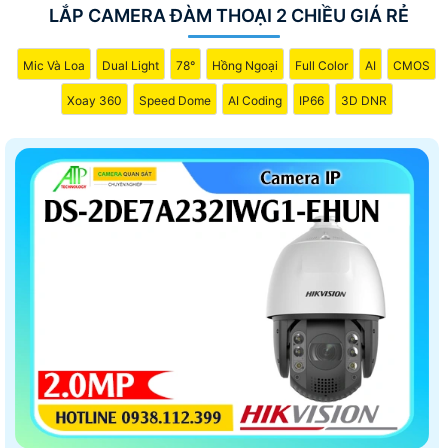
LẮP CAMERA ĐÀM THOẠI 2 CHIỀU GIÁ RẺ
Mic Và Loa
Dual Light
78°
Hồng Ngoại
Full Color
AI
CMOS
Xoay 360
Speed Dome
AI Coding
IP66
3D DNR