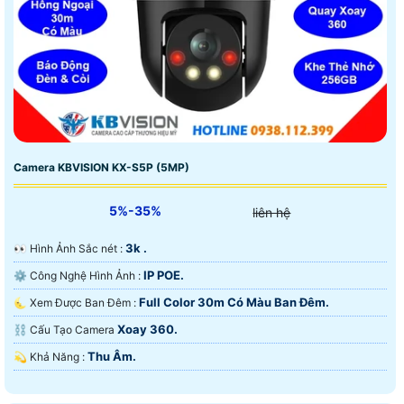
Camera KBVISION KX-S5P (5MP)
5%-35%
liên hệ
3k .
️👀 Hình Ảnh Sắc nét :
IP POE.
⚙ Công Nghệ Hình Ảnh :
Full Color 30m Có Màu Ban Ðêm.
🌜 Xem Được Ban Đêm :
Xoay 360.
⛓ Cấu Tạo Camera
Thu Âm.
️💫 Khả Năng :