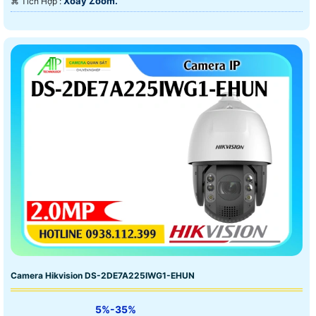
Xoay Zoom.
️⌘ Tích Hợp :
Camera Hikvision DS-2DE7A225IWG1-EHUN
5%-35%