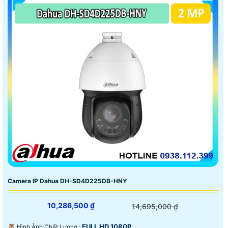
Camera IP Dahua DH-SD4D225DB-HNY
10,286,500 ₫
14,695,000 ₫
FULL HD 1080P .
🦉 Hình Ành Chất Lượng :