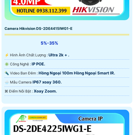
Camera Hikvision DS-2DE4415IWG1-E
5%-35%
Ultra 2k + .
️⚡ Hình Ành Chất Lượng :
IP POE.
✳️ Công Nghệ :
Hồng Ngoại 100m Hồng Ngoại Smart IR.
🔦 Video Ban Đêm :
IP67 xoay 360.
🌧️ Mẫu Camera
Xoay Zoom.
️⌘ Điểm Nỗi Bật :