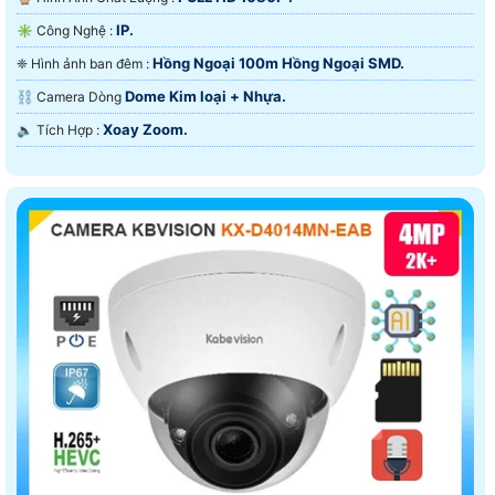
IP.
✳️ Công Nghệ :
Hồng Ngoại 100m Hồng Ngoại SMD.
❈ Hình ảnh ban đêm :
Dome Kim loại + Nhựa.
⛓ Camera Dòng
Xoay Zoom.
️🔈 Tích Hợp :