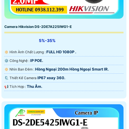
Camera Hikvision DS-2DE7A225IWG1-E
5%-35%
FULL HD 1080P .
🔅 Hình Ành Chất Lượng :
IP POE.
⚙ Công Nghệ :
Hồng Ngoại 200m Hồng Ngoại Smart IR.
🔅 Nhìn Ban Đêm :
IP67 xoay 360.
🗜️ Thiết Kế Camera
Thu Âm.
️📢 Tích Hợp :