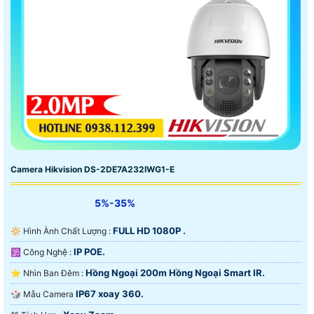
Camera Hikvision DS-2DE7A232IWG1-E
5%-35%
FULL HD 1080P .
🔆 Hình Ành Chất Lượng :
IP POE.
🕉️ Công Nghệ :
Hồng Ngoại 200m Hồng Ngoại Smart IR.
⭐ Nhìn Ban Đêm :
IP67 xoay 360.
🎲 Mẫu Camera