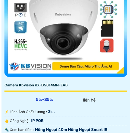
Camera Kbvision KX-D5014MN-EAB
5%-35%
liên hệ
3k .
️⚡ Hình Ành Chất Lượng :
IP POE.
👍 Công Nghệ :
Hồng Ngoại 40m Hồng Ngoại Smart IR.
🔦 Xem ban đêm :