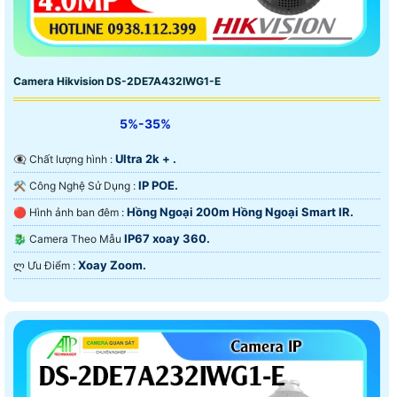
Camera Hikvision DS-2DE7A432IWG1-E
5%-35%
Ultra 2k + .
👁️‍🗨 Chất lượng hình :
IP POE.
⚒ Công Nghệ Sử Dụng :
Hồng Ngoại 200m Hồng Ngoại Smart IR.
🔴 Hình ảnh ban đêm :
IP67 xoay 360.
🐉️ Camera Theo Mẫu
Xoay Zoom.
️ლ Ưu Điểm :