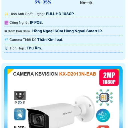
5%-35%
liên hệ
FULL HD 1080P .
✨ Hình Ành Chất Lượng :
IP POE.
🕉️ Công Nghệ :
Hồng Ngoại 60m Hồng Ngoại Smart IR.
❃ Xem ban đêm :
Thân Kim loại.
💎 Camera Thiết Kế
Thu Âm.
️📡 Tích Hợp :