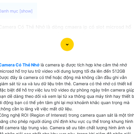
Camera Có Thẻ Nhớ là dòng cmaera ip có slot microsd hổ
trợ dung lượng tối đa 512GB với chuẩn nén video H.265+
để lưu dữ liệu chất lượng 2k đến 120 ngày là lựa chọn hoà
hảo cho việc giám sát video mà không cần kết nối với đầu
ghi camera. Với khả năng lưu video trực tiếp trên thẻ
microSD do đó có thể hoạt động độc lập mà không cần đầ
Camera Có Thẻ Nhớ
là camera ip được tích hợp khe cắm thẻ nhớ
ghi camera phức tạp hay ổ cứng lưu trữ phụ.
microsd hổ trợ lưu trữ video với dung lượng tối đa lên đến 512GB
Được đây là camera có thể hoặc động mà không cần đầu ghi vẫn
giám sát từ xa và lưu dữ liệu trên thẻ. Camera có thẻ nhớ có thiết kế
đặc biệt để hỗ trợ việc lưu trữ video dự phòng ngày trên camera giú
bạn dễ dàng theo dõi và xem lại từ xa thông qua máy tính hay thiết b
di động bạn có thể yên tâm ghi lại mọi khoảnh khắc quan trọng mà
không cần lo lắng về việc mất dữ liệu.
Công nghệ ROI (Region of Interest) trong camera quan sát là một tín
năng cho phép người dùng chỉ định khu vực cụ thể trong khung hình
để camera tập trung vào. Camera sẽ ưu tiên chất lượng hình ảnh và
độ phân giải cao nhất cho khu vực này, trong khi giảm độ phân giải