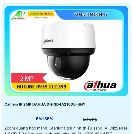
Camera IP 2MP DAHUA DH-SD4A216DB-HNY
5%-35%
Liên hệ
Zoom quang học mạnh, Starlight ghi hình thiếu sáng, AI WizSense
& SMD 3.0 nâng cao cảnh báo, chịu nhiệt -40°C đến 65°C