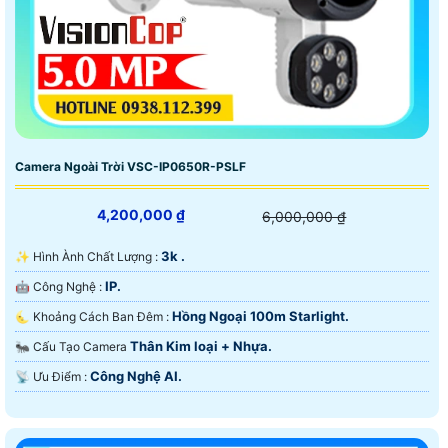
Camera Ngoài Trời VSC-IP0650R-PSLF
4,200,000 ₫
6,000,000 ₫
3k .
✨ Hình Ành Chất Lượng :
IP.
🤖️ Công Nghệ :
Hồng Ngoại 100m Starlight.
🌜 Khoảng Cách Ban Đêm :
Thân Kim loại + Nhựa.
🐜 Cấu Tạo Camera
Công Nghệ AI.
️📡 Ưu Điểm :