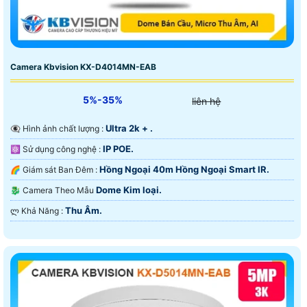
Camera Kbvision KX-D4014MN-EAB
5%-35%
liên hệ
Ultra 2k + .
👁️‍🗨 Hình ảnh chất lượng :
IP POE.
⚛️ Sử dụng công nghệ :
Hồng Ngoại 40m Hồng Ngoại Smart IR.
🌈 Giám sát Ban Đêm :
Dome Kim loại.
🐉️ Camera Theo Mẫu
Thu Âm.
️ლ Khả Năng :