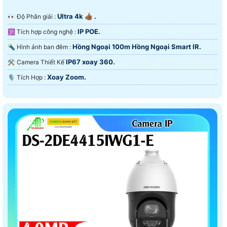
Ultra 4k 👍🏾 .
️👀 Độ Phân giải :
IP POE.
🕉️ Tích hợp công nghệ :
Hồng Ngoại 100m Hồng Ngoại Smart IR.
🔦 Hình ảnh ban đêm :
IP67 xoay 360.
⚒ Camera Thiết Kế
Xoay Zoom.
️🎙 Tích Hợp :