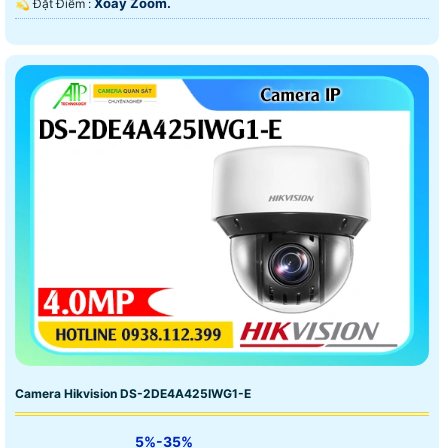
Xoay Zoom.
️💫 Đặt Điểm :
Camera Hikvision DS-2DE4A425IWG1-E
5%-35%