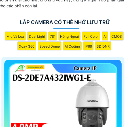
cho các phần còn lại.
LẮP CAMERA CÓ THẺ NHỚ LƯU TRỮ
Mic Và Loa
Dual Light
78°
Hồng Ngoại
Full Color
AI
CMOS
Xoay 360
Speed Dome
AI Coding
IP66
3D DNR