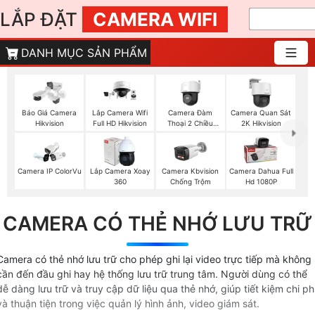
LẮP ĐẶT
CAMERA WIFI
DANH MỤC SẢN PHẨM
Camera Đàm
Báo Giá Camera
Lắp Camera Wifi
Camera Quan Sát
Thoại 2 Chiều
Hikvision
Full HD Hikvision
2K Hikvision
Hikvision
Camera IP ColorVu
Lắp Camera Xoay
Camera Kbvision
Camera Dahua Full
360
Chống Trộm
Hd 1080P
CAMERA CÓ THẺ NHỚ LƯU TRỮ
Camera có thẻ nhớ lưu trữ cho phép ghi lại video trực tiếp mà không
cần đến đầu ghi hay hệ thống lưu trữ trung tâm. Người dùng có thể
dễ dàng lưu trữ và truy cập dữ liệu qua thẻ nhớ, giúp tiết kiệm chi ph
và thuận tiện trong việc quản lý hình ảnh, video giám sát.