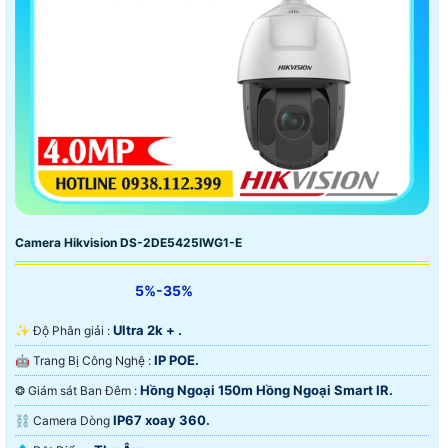
Camera Hikvision DS-2DE5425IWG1-E
5%-35%
Ultra 2k + .
✨ Độ Phân giải :
IP POE.
🤖️ Trang Bị Công Nghệ :
Hồng Ngoại 150m Hồng Ngoại Smart IR.
❂ Giám sát Ban Đêm :
IP67 xoay 360.
⛓ Camera Dòng