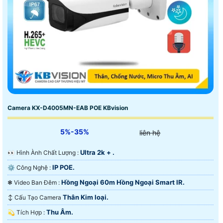
Camera KX-D4005MN-EAB POE KBvision
5%-35%
liên hệ
Ultra 2k + .
️👀 Hình Ành Chất Lượng :
IP POE.
⚙ Công Nghệ :
Hồng Ngoại 60m Hồng Ngoại Smart IR.
❃ Video Ban Đêm :
Thân Kim loại.
↕️ Cấu Tạo Camera
Thu Âm.
️💫 Tích Hợp :