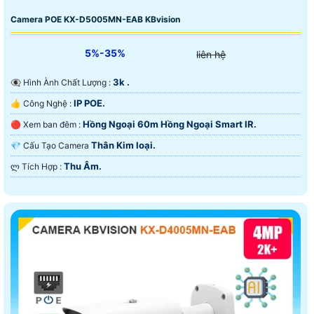
Camera POE KX-D5005MN-EAB KBvision
5%-35%
liên hệ
3k .
👁️‍🗨 Hình Ành Chất Lượng :
IP POE.
👍 Công Nghệ :
Hồng Ngoại 60m Hồng Ngoại Smart IR.
🔴 Xem ban đêm :
Thân Kim loại.
💎 Cấu Tạo Camera
Thu Âm.
️ლ Tích Hợp :