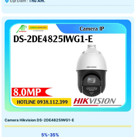
Thu Âm.
️💠 Đặt Điểm :
Camera Hikvision DS-2DE4825IWG1-E
5%-35%