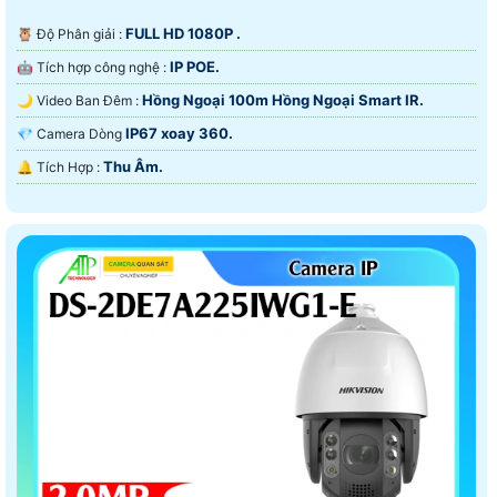
FULL HD 1080P .
🦉 Độ Phân giải :
IP POE.
🤖️ Tích hợp công nghệ :
Hồng Ngoại 100m Hồng Ngoại Smart IR.
🌙 Video Ban Đêm :
IP67 xoay 360.
💎 Camera Dòng
Thu Âm.
️🔔 Tích Hợp :