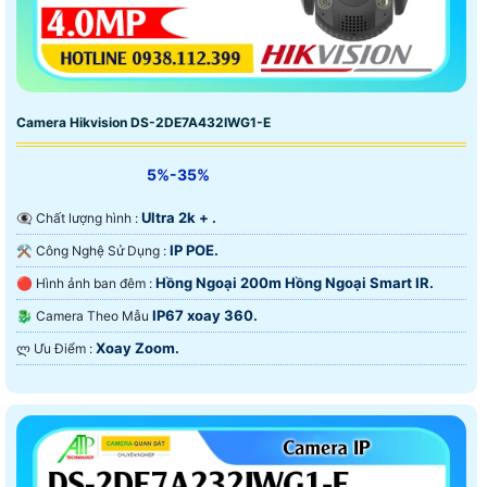
Camera Hikvision DS-2DE7A432IWG1-E
5%-35%
Ultra 2k + .
👁️‍🗨 Chất lượng hình :
IP POE.
⚒ Công Nghệ Sử Dụng :
Hồng Ngoại 200m Hồng Ngoại Smart IR.
🔴 Hình ảnh ban đêm :
IP67 xoay 360.
🐉️ Camera Theo Mẫu
Xoay Zoom.
️ლ Ưu Điểm :