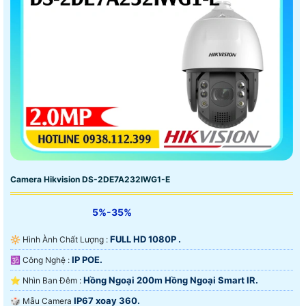
Camera Hikvision DS-2DE7A232IWG1-E
5%-35%
FULL HD 1080P .
🔆 Hình Ành Chất Lượng :
IP POE.
🕉️ Công Nghệ :
Hồng Ngoại 200m Hồng Ngoại Smart IR.
⭐ Nhìn Ban Đêm :
IP67 xoay 360.
🎲 Mẫu Camera