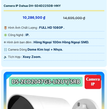
Camera IP Dahua DH-SD4D225DB-HNY
10,286,500 ₫
14,695,000 ₫
FULL HD 1080P .
🦉 Hình Ành Chất Lượng :
IP.
✳️ Công Nghệ :
Hồng Ngoại 100m Hồng Ngoại SMD.
❈ Hình ảnh ban đêm :
Dome Kim loại + Nhựa.
⛓ Camera Dòng
Xoay Zoom.
️🔈 Tích Hợp :