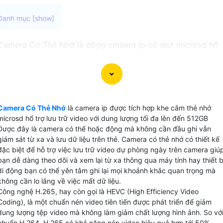
Camera Có Thẻ Nhớ là dòng cmaera ip có slot microsd hổ
trợ dung lượng tối đa 512GB với chuẩn nén video H.265+
để lưu dữ liệu chất lượng 2k đến 120 ngày là lựa chọn hoà
hảo cho việc giám sát video mà không cần kết nối với đầu
ghi camera. Với khả năng lưu video trực tiếp trên thẻ
microSD do đó có thể hoạt động độc lập mà không cần đầ
Camera Có Thẻ Nhớ
là camera ip được tích hợp khe cắm thẻ nhớ
ghi camera phức tạp hay ổ cứng lưu trữ phụ.
microsd hổ trợ lưu trữ video với dung lượng tối đa lên đến 512GB
Được đây là camera có thể hoặc động mà không cần đầu ghi vẫn
giám sát từ xa và lưu dữ liệu trên thẻ. Camera có thẻ nhớ có thiết kế
đặc biệt để hỗ trợ việc lưu trữ video dự phòng ngày trên camera giú
bạn dễ dàng theo dõi và xem lại từ xa thông qua máy tính hay thiết b
di động bạn có thể yên tâm ghi lại mọi khoảnh khắc quan trọng mà
không cần lo lắng về việc mất dữ liệu.
Công nghệ H.265, hay còn gọi là HEVC (High Efficiency Video
Coding), là một chuẩn nén video tiên tiến được phát triển để giảm
dung lượng tệp video mà không làm giảm chất lượng hình ảnh. So vớ
chuẩn H.264, H.265 có khả năng nén video hiệu quả hơn tới 50%,