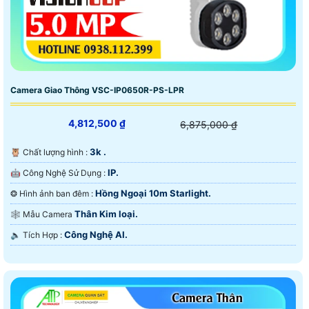
Camera Giao Thông VSC-IP0650R-PS-LPR
4,812,500 ₫
6,875,000 ₫
3k .
🦉 Chất lượng hình :
IP.
🤖️ Công Nghệ Sử Dụng :
Hồng Ngoại 10m Starlight.
❂ Hình ảnh ban đêm :
Thân Kim loại.
🕸️ Mẫu Camera
Công Nghệ AI.
️🔈 Tích Hợp :