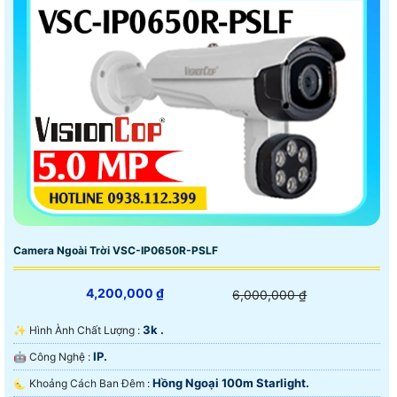
Camera Ngoài Trời VSC-IP0650R-PSLF
4,200,000 ₫
6,000,000 ₫
3k .
✨ Hình Ành Chất Lượng :
IP.
🤖️ Công Nghệ :
Hồng Ngoại 100m Starlight.
🌜 Khoảng Cách Ban Đêm :