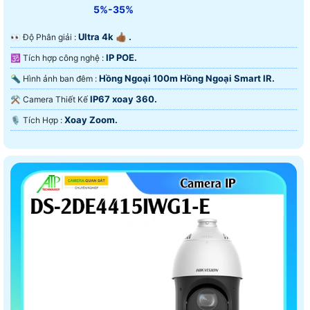
5%-35%
Ultra 4k 👍🏾 .
️👀 Độ Phân giải :
IP POE.
🕉️ Tích hợp công nghệ :
Hồng Ngoại 100m Hồng Ngoại Smart IR.
🔦 Hình ảnh ban đêm :
IP67 xoay 360.
⚒ Camera Thiết Kế
Xoay Zoom.
️🎙 Tích Hợp :