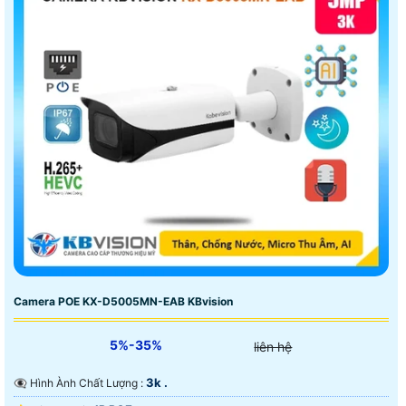
Camera POE KX-D5005MN-EAB KBvision
5%-35%
liên hệ
3k .
👁️‍🗨 Hình Ành Chất Lượng :