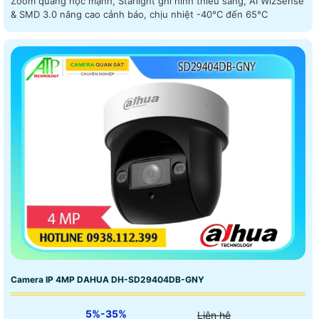
Zoom quang học mạnh, Starlight ghi hình thiếu sáng, AI WizSense
& SMD 3.0 nâng cao cảnh báo, chịu nhiệt -40°C đến 65°C
Camera IP 4MP DAHUA DH-SD29404DB-GNY
5%-35%
Liên hệ