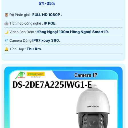
5%-35%
FULL HD 1080P .
🦉 Độ Phân giải :
IP POE.
🤖️ Tích hợp công nghệ :
Hồng Ngoại 100m Hồng Ngoại Smart IR.
🌙 Video Ban Đêm :
IP67 xoay 360.
💎 Camera Dòng
Thu Âm.
️🔔 Tích Hợp :