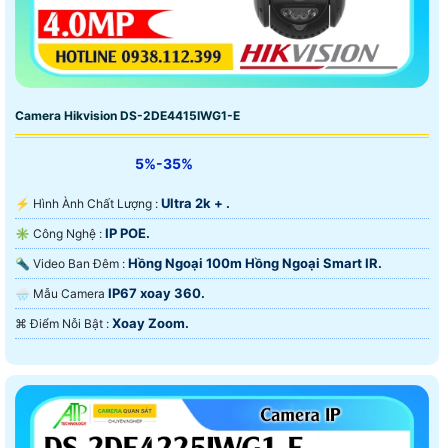
Camera Hikvision DS-2DE4415IWG1-E
5%-35%
Ultra 2k + .
️⚡ Hình Ành Chất Lượng :
IP POE.
✳️ Công Nghệ :
Hồng Ngoại 100m Hồng Ngoại Smart IR.
🔦 Video Ban Đêm :
IP67 xoay 360.
🌧️ Mẫu Camera
Xoay Zoom.
️⌘ Điểm Nỗi Bật :