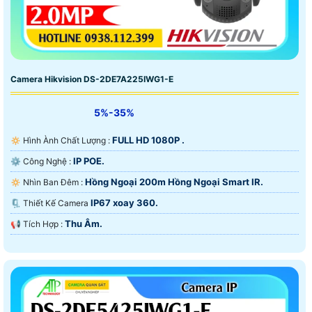
Camera Hikvision DS-2DE7A225IWG1-E
5%-35%
FULL HD 1080P .
🔅 Hình Ành Chất Lượng :
IP POE.
⚙ Công Nghệ :
Hồng Ngoại 200m Hồng Ngoại Smart IR.
🔅 Nhìn Ban Đêm :
IP67 xoay 360.
🗜️ Thiết Kế Camera
Thu Âm.
️📢 Tích Hợp :