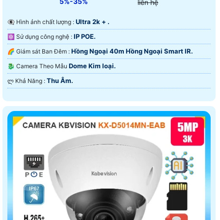
5%-35%
liên hệ
Ultra 2k + .
👁️‍🗨 Hình ảnh chất lượng :
IP POE.
⚛️ Sử dụng công nghệ :
Hồng Ngoại 40m Hồng Ngoại Smart IR.
🌈 Giám sát Ban Đêm :
Dome Kim loại.
🐉️ Camera Theo Mẫu
Thu Âm.
️ლ Khả Năng :