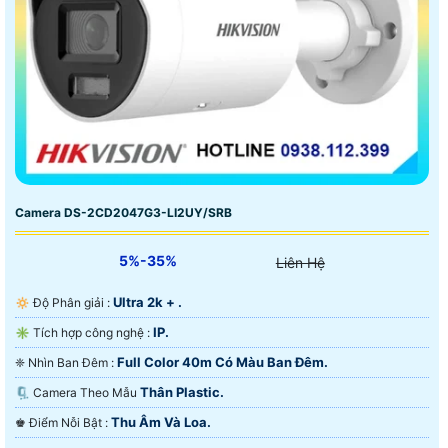
Camera DS-2CD2047G3-LI2UY/SRB
5%-35%
Liên Hệ
Ultra 2k + .
🔅 Độ Phân giải :
IP.
✳️ Tích hợp công nghệ :
Full Color 40m Có Màu Ban Ðêm.
❈ Nhìn Ban Đêm :
Thân Plastic.
🗜️ Camera Theo Mẫu
Thu Âm Và Loa.
️♚ Điểm Nỗi Bật :