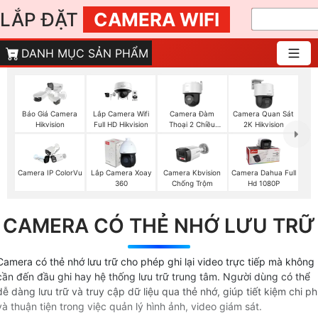
LẮP ĐẶT
CAMERA WIFI
DANH MỤC SẢN PHẨM
Camera Đàm
Báo Giá Camera
Lắp Camera Wifi
Camera Quan Sát
Thoại 2 Chiều
Hikvision
Full HD Hikvision
2K Hikvision
Hikvision
Camera IP ColorVu
Lắp Camera Xoay
Camera Kbvision
Camera Dahua Full
360
Chống Trộm
Hd 1080P
CAMERA CÓ THẺ NHỚ LƯU TRỮ
Camera có thẻ nhớ lưu trữ cho phép ghi lại video trực tiếp mà không
cần đến đầu ghi hay hệ thống lưu trữ trung tâm. Người dùng có thể
dễ dàng lưu trữ và truy cập dữ liệu qua thẻ nhớ, giúp tiết kiệm chi ph
và thuận tiện trong việc quản lý hình ảnh, video giám sát.