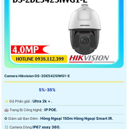
Camera Hikvision DS-2DE5425IWG1-E
5%-35%
Ultra 2k + .
✨ Độ Phân giải :
IP POE.
🤖️ Trang Bị Công Nghệ :
Hồng Ngoại 150m Hồng Ngoại Smart IR.
❂ Giám sát Ban Đêm :
IP67 xoay 360.
⛓ Camera Dòng