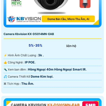
Camera Kbvision KX-D5014MN-EAB
5%-35%
liên hệ
3k .
️⚡ Hình Ành Chất Lượng :
IP POE.
👍 Công Nghệ :
Hồng Ngoại 40m Hồng Ngoại Smart IR.
🔦 Xem ban đêm :
Dome Kim loại.
💦 Camera Thiết Kế
Thu Âm.
️⌘ Tích Hợp :