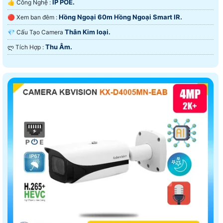
IP POE.
👍 Công Nghệ :
Hồng Ngoại 60m Hồng Ngoại Smart IR.
🔴 Xem ban đêm :
Thân Kim loại.
💎 Cấu Tạo Camera
Thu Âm.
️ლ Tích Hợp :