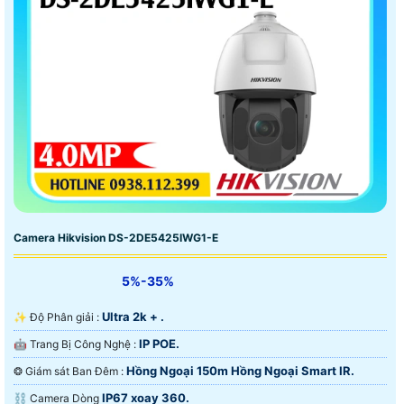
Camera Hikvision DS-2DE5425IWG1-E
5%-35%
Ultra 2k + .
✨ Độ Phân giải :
IP POE.
🤖️ Trang Bị Công Nghệ :
Hồng Ngoại 150m Hồng Ngoại Smart IR.
❂ Giám sát Ban Đêm :
IP67 xoay 360.
⛓ Camera Dòng