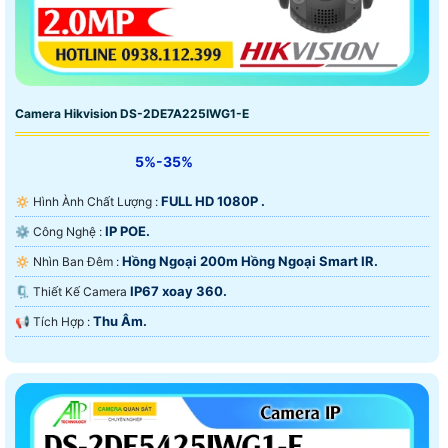
Camera Hikvision DS-2DE7A225IWG1-E
5%-35%
FULL HD 1080P .
🔅 Hình Ành Chất Lượng :
IP POE.
⚙ Công Nghệ :
Hồng Ngoại 200m Hồng Ngoại Smart IR.
🔅 Nhìn Ban Đêm :
IP67 xoay 360.
🗜️ Thiết Kế Camera
Thu Âm.
️📢 Tích Hợp :