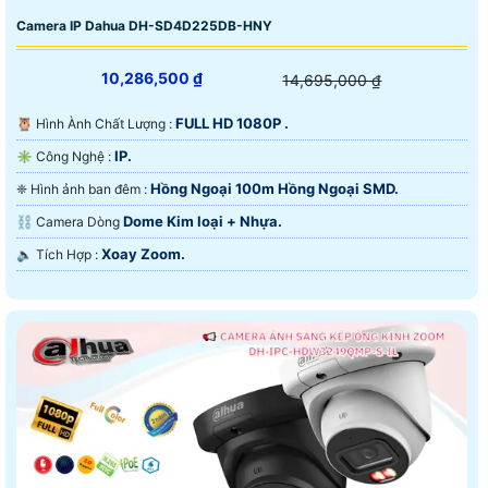
Camera IP Dahua DH-SD4D225DB-HNY
10,286,500 ₫
14,695,000 ₫
FULL HD 1080P .
🦉 Hình Ành Chất Lượng :
IP.
✳️ Công Nghệ :
Hồng Ngoại 100m Hồng Ngoại SMD.
❈ Hình ảnh ban đêm :
Dome Kim loại + Nhựa.
⛓ Camera Dòng
Xoay Zoom.
️🔈 Tích Hợp :