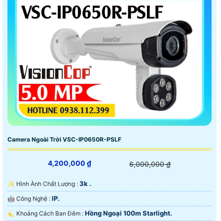
Camera Ngoài Trời VSC-IP0650R-PSLF
4,200,000 ₫
6,000,000 ₫
3k .
✨ Hình Ành Chất Lượng :
IP.
🤖️ Công Nghệ :
Hồng Ngoại 100m Starlight.
🌜 Khoảng Cách Ban Đêm :