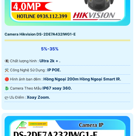
Camera Hikvision DS-2DE7A432IWG1-E
5%-35%
Ultra 2k + .
👁️‍🗨 Chất lượng hình :
IP POE.
⚒ Công Nghệ Sử Dụng :
Hồng Ngoại 200m Hồng Ngoại Smart IR.
🔴 Hình ảnh ban đêm :
IP67 xoay 360.
🐉️ Camera Theo Mẫu
Xoay Zoom.
️ლ Ưu Điểm :