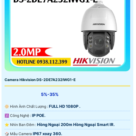
Camera Hikvision DS-2DE7A232IWG1-E
5%-35%
FULL HD 1080P .
🔆 Hình Ành Chất Lượng :
IP POE.
🕉️ Công Nghệ :
Hồng Ngoại 200m Hồng Ngoại Smart IR.
⭐ Nhìn Ban Đêm :
IP67 xoay 360.
🎲 Mẫu Camera