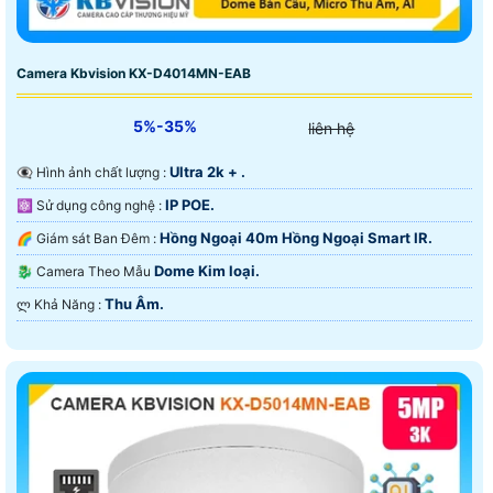
Camera Kbvision KX-D4014MN-EAB
5%-35%
liên hệ
Ultra 2k + .
👁️‍🗨 Hình ảnh chất lượng :
IP POE.
⚛️ Sử dụng công nghệ :
Hồng Ngoại 40m Hồng Ngoại Smart IR.
🌈 Giám sát Ban Đêm :
Dome Kim loại.
🐉️ Camera Theo Mẫu
Thu Âm.
️ლ Khả Năng :