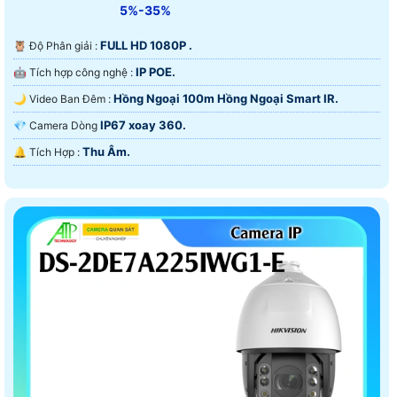
5%-35%
FULL HD 1080P .
🦉 Độ Phân giải :
IP POE.
🤖️ Tích hợp công nghệ :
Hồng Ngoại 100m Hồng Ngoại Smart IR.
🌙 Video Ban Đêm :
IP67 xoay 360.
💎 Camera Dòng
Thu Âm.
️🔔 Tích Hợp :