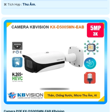
Thu Âm.
️⌘ Tích Hợp :
Camera POE KX-D5005MN-EAB KBvision