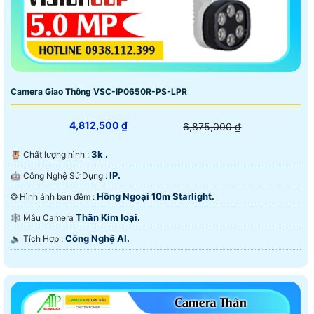
Camera Giao Thông VSC-IP0650R-PS-LPR
4,812,500 ₫
6,875,000 ₫
3k .
🦉 Chất lượng hình :
IP.
🤖️ Công Nghệ Sử Dụng :
Hồng Ngoại 10m Starlight.
❂ Hình ảnh ban đêm :
Thân Kim loại.
🕸️ Mẫu Camera
Công Nghệ AI.
️🔈 Tích Hợp :