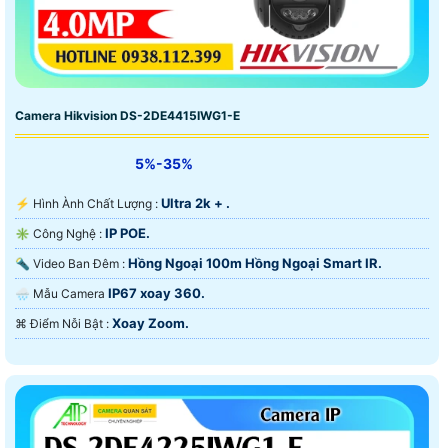
Camera Hikvision DS-2DE4415IWG1-E
5%-35%
Ultra 2k + .
️⚡ Hình Ành Chất Lượng :
IP POE.
✳️ Công Nghệ :
Hồng Ngoại 100m Hồng Ngoại Smart IR.
🔦 Video Ban Đêm :
IP67 xoay 360.
🌧️ Mẫu Camera
Xoay Zoom.
️⌘ Điểm Nỗi Bật :