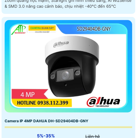
Zoom quang học mạnh, Starlight ghi hình thiếu sáng, AI WizSense
& SMD 3.0 nâng cao cảnh báo, chịu nhiệt -40°C đến 65°C
Camera IP 4MP DAHUA DH-SD29404DB-GNY
5%-35%
Liên hệ