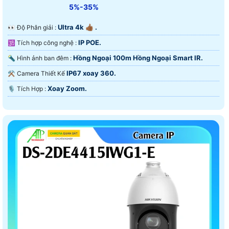
5%-35%
Ultra 4k 👍🏾 .
️👀 Độ Phân giải :
IP POE.
🕉️ Tích hợp công nghệ :
Hồng Ngoại 100m Hồng Ngoại Smart IR.
🔦 Hình ảnh ban đêm :
IP67 xoay 360.
⚒ Camera Thiết Kế
Xoay Zoom.
️🎙 Tích Hợp :