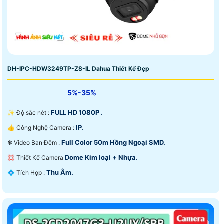
DH-IPC-HDW3249TP-ZS-IL Dahua Thiết Kế Đẹp
5%-35%
FULL HD 1080P .
✨ Độ sắc nét :
IP.
👍 Công Nghệ Camera :
Full Color 50m Hồng Ngoại SMD.
❃ Video Ban Đêm :
Dome Kim loại + Nhựa.
💢 Thiết Kế Camera
Thu Âm.
️💠 Tích Hợp :