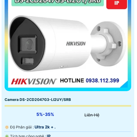
Camera DS-2CD2047G3-LI2UY/SRB
5%-35%
Liên Hệ
Ultra 2k + .
🔅 Độ Phân giải :
IP.
✳️ Tích hợp công nghệ :