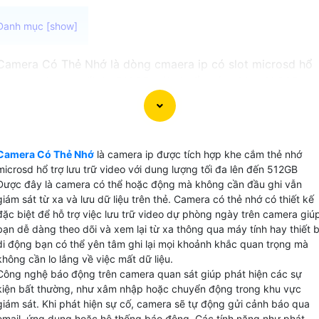
Camera Có Thẻ Nhớ là dòng cmaera ip có slot microsd hổ
trợ dung lượng tối đa 512GB với chuẩn nén video H.265+
để lưu dữ liệu chất lượng 2k đến 120 ngày là lựa chọn hoà
hảo cho việc giám sát video mà không cần kết nối với đầu
ghi camera. Với khả năng lưu video trực tiếp trên thẻ
microSD do đó có thể hoạt động độc lập mà không cần đầ
Camera Có Thẻ Nhớ
là camera ip được tích hợp khe cắm thẻ nhớ
ghi camera phức tạp hay ổ cứng lưu trữ phụ.
microsd hổ trợ lưu trữ video với dung lượng tối đa lên đến 512GB
Được đây là camera có thể hoặc động mà không cần đầu ghi vẫn
giám sát từ xa và lưu dữ liệu trên thẻ. Camera có thẻ nhớ có thiết kế
đặc biệt để hỗ trợ việc lưu trữ video dự phòng ngày trên camera giú
bạn dễ dàng theo dõi và xem lại từ xa thông qua máy tính hay thiết b
di động bạn có thể yên tâm ghi lại mọi khoảnh khắc quan trọng mà
không cần lo lắng về việc mất dữ liệu.
Công nghệ báo động trên camera quan sát giúp phát hiện các sự
kiện bất thường, như xâm nhập hoặc chuyển động trong khu vực
giám sát. Khi phát hiện sự cố, camera sẽ tự động gửi cảnh báo qua
email, ứng dụng hoặc hệ thống báo động. Các tính năng như phát