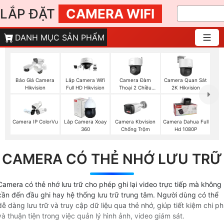
LẮP ĐẶT
CAMERA WIFI
DANH MỤC SẢN PHẨM
Camera Đàm
Báo Giá Camera
Lắp Camera Wifi
Camera Quan Sát
Thoại 2 Chiều
Hikvision
Full HD Hikvision
2K Hikvision
Hikvision
Camera IP ColorVu
Lắp Camera Xoay
Camera Kbvision
Camera Dahua Full
360
Chống Trộm
Hd 1080P
CAMERA CÓ THẺ NHỚ LƯU TRỮ
Camera có thẻ nhớ lưu trữ cho phép ghi lại video trực tiếp mà không
cần đến đầu ghi hay hệ thống lưu trữ trung tâm. Người dùng có thể
dễ dàng lưu trữ và truy cập dữ liệu qua thẻ nhớ, giúp tiết kiệm chi ph
và thuận tiện trong việc quản lý hình ảnh, video giám sát.