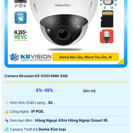
Camera Kbvision KX-D5014MN-EAB
5%-35%
liên hệ
3k .
️⚡ Hình Ành Chất Lượng :
IP POE.
👍 Công Nghệ :
Hồng Ngoại 40m Hồng Ngoại Smart IR.
🔦 Xem ban đêm :
Dome Kim loại.
💦 Camera Thiết Kế