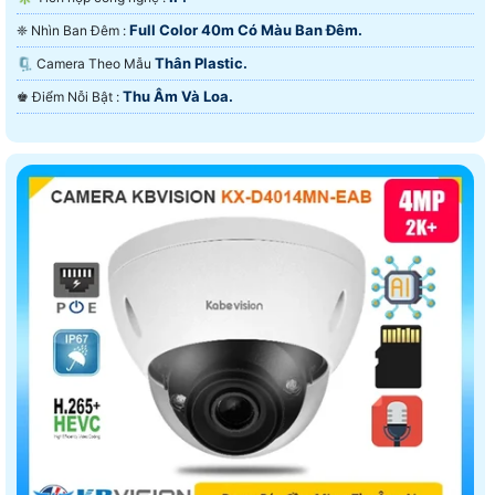
Full Color 40m Có Màu Ban Ðêm.
❈ Nhìn Ban Đêm :
Thân Plastic.
🗜️ Camera Theo Mẫu
Thu Âm Và Loa.
️♚ Điểm Nỗi Bật :