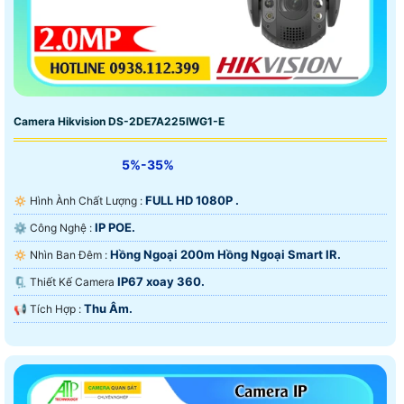
Camera Hikvision DS-2DE7A225IWG1-E
5%-35%
FULL HD 1080P .
🔅 Hình Ành Chất Lượng :
IP POE.
⚙ Công Nghệ :
Hồng Ngoại 200m Hồng Ngoại Smart IR.
🔅 Nhìn Ban Đêm :
IP67 xoay 360.
🗜️ Thiết Kế Camera
Thu Âm.
️📢 Tích Hợp :