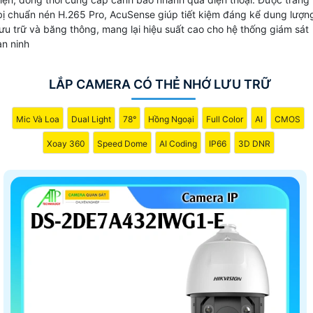
bị chuẩn nén H.265 Pro, AcuSense giúp tiết kiệm đáng kể dung lượn
lưu trữ và băng thông, mang lại hiệu suất cao cho hệ thống giám sát
an ninh
LẮP CAMERA CÓ THẺ NHỚ LƯU TRỮ
Mic Và Loa
Dual Light
78°
Hồng Ngoại
Full Color
AI
CMOS
Xoay 360
Speed Dome
AI Coding
IP66
3D DNR