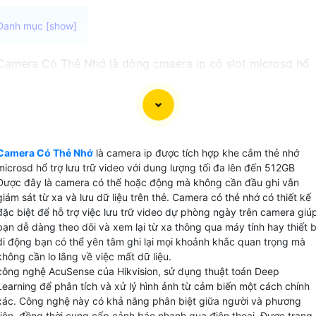
Camera Có Thẻ Nhớ là dòng cmaera ip có slot microsd hổ
trợ dung lượng tối đa 512GB với chuẩn nén video H.265+
để lưu dữ liệu chất lượng 2k đến 120 ngày là lựa chọn hoà
hảo cho việc giám sát video mà không cần kết nối với đầu
ghi camera. Với khả năng lưu video trực tiếp trên thẻ
microSD do đó có thể hoạt động độc lập mà không cần đầ
Camera Có Thẻ Nhớ
là camera ip được tích hợp khe cắm thẻ nhớ
ghi camera phức tạp hay ổ cứng lưu trữ phụ.
microsd hổ trợ lưu trữ video với dung lượng tối đa lên đến 512GB
Được đây là camera có thể hoặc động mà không cần đầu ghi vẫn
giám sát từ xa và lưu dữ liệu trên thẻ. Camera có thẻ nhớ có thiết kế
đặc biệt để hỗ trợ việc lưu trữ video dự phòng ngày trên camera giú
bạn dễ dàng theo dõi và xem lại từ xa thông qua máy tính hay thiết b
di động bạn có thể yên tâm ghi lại mọi khoảnh khắc quan trọng mà
không cần lo lắng về việc mất dữ liệu.
công nghệ AcuSense của Hikvision, sử dụng thuật toán Deep
Learning để phân tích và xử lý hình ảnh từ cảm biến một cách chính
xác. Công nghệ này có khả năng phân biệt giữa người và phương
tiện, đồng thời cung cấp cảnh báo nhanh qua điện thoại. Được trang