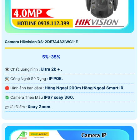
Camera Hikvision DS-2DE7A432IWG1-E
5%-35%
Ultra 2k + .
👁️‍🗨 Chất lượng hình :
IP POE.
⚒ Công Nghệ Sử Dụng :
Hồng Ngoại 200m Hồng Ngoại Smart IR.
🔴 Hình ảnh ban đêm :
IP67 xoay 360.
🐉️ Camera Theo Mẫu
Xoay Zoom.
️ლ Ưu Điểm :