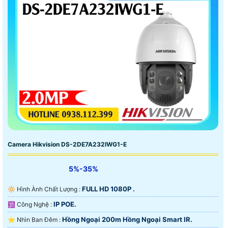
Camera Hikvision DS-2DE7A232IWG1-E
5%-35%
FULL HD 1080P .
🔆 Hình Ành Chất Lượng :
IP POE.
🕉️ Công Nghệ :
Hồng Ngoại 200m Hồng Ngoại Smart IR.
⭐ Nhìn Ban Đêm :