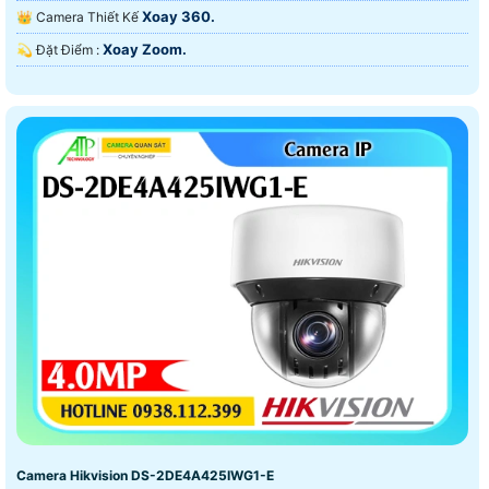
Xoay 360.
👑 Camera Thiết Kế
Xoay Zoom.
️💫 Đặt Điểm :
Camera Hikvision DS-2DE4A425IWG1-E