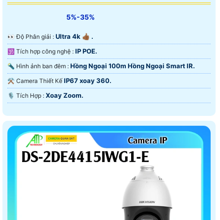
5%-35%
Ultra 4k 👍🏾 .
️👀 Độ Phân giải :
IP POE.
🕉️ Tích hợp công nghệ :
Hồng Ngoại 100m Hồng Ngoại Smart IR.
🔦 Hình ảnh ban đêm :
IP67 xoay 360.
⚒ Camera Thiết Kế
Xoay Zoom.
️🎙 Tích Hợp :