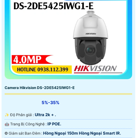
Camera Hikvision DS-2DE5425IWG1-E
5%-35%
Ultra 2k + .
✨ Độ Phân giải :
IP POE.
🤖️ Trang Bị Công Nghệ :
Hồng Ngoại 150m Hồng Ngoại Smart IR.
❂ Giám sát Ban Đêm :