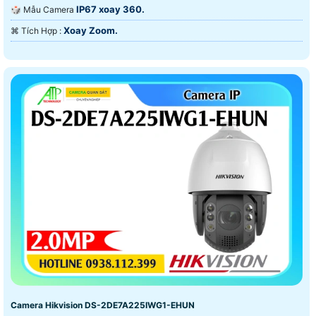
IP67 xoay 360.
🎲 Mẫu Camera
Xoay Zoom.
️⌘ Tích Hợp :
Camera Hikvision DS-2DE7A225IWG1-EHUN