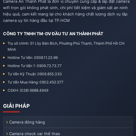
Camera An Thành Phát là đơn vị chuyên cung cấp & lắp đặt camera
wifi trọn gói không phát sinh, chi phí tiết kiệm và giám sát an ninh
hiệu quả, cam kết mang lại cho khách hàng chất lượng dịch vụ lắp
camera uy tín hàng đầu tại TP.HCM
CÔNG TY TNHH TM-DV ĐẦU TƯ AN THÀNH PHÁT
Trụ sở chính: 51 Lũy Bán Bích, Phường Phú Thạnh, Thành Phố Hồ Chí
Minh
Hotline Tư Vấn: 0938.11.23.99
Hotline Tư Vấn 1: 0906.72.73.77
Tư Vấn Kỹ Thuật: 0906.855.330
Tư Vấn Mua Hàng: 0902.452.577
CSKH: (028) 6688.4949
GIẢI PHÁP
Camera đóng hàng
Camera check var thể thao