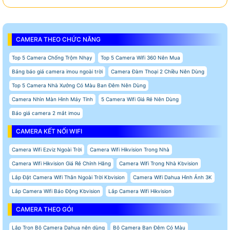
CAMERA THEO CHỨC NĂNG
Top 5 Camera Chống Trộm Nhạy
Top 5 Camera Wifi 360 Nên Mua
Bảng báo giá camera imou ngoài trời
Camera Đàm Thoại 2 Chiều Nên Dùng
Top 5 Camera Nhà Xưởng Có Màu Ban Đêm Nên Dùng
Camera Nhìn Màn Hình Máy Tính
5 Camera Wifi Giá Rẻ Nên Dùng
Báo giá camera 2 mắt imou
CAMERA KẾT NỐI WIFI
Camera Wifi Ezviz Ngoài Trời
Camera Wifi Hikvision Trong Nhà
Camera Wifi Hikvision Giá Rẻ Chính Hãng
Camera Wifi Trong Nhà Kbvision
Lắp Đặt Camera Wifi Thân Ngoài Trời Kbvision
Camera Wifi Dahua Hình Ảnh 3K
Lắp Camera Wifi Báo Động Kbvision
Lắp Camera Wifi Hikvision
CAMERA THEO GÓI
Lắp Trọn Bộ Camera Dahua nên dùng
Bộ Camera Ban Đêm Có Màu