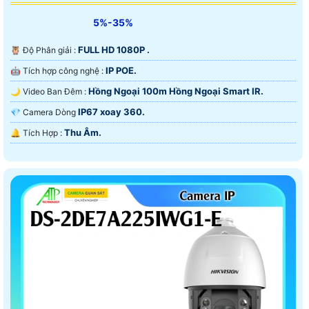
5%-35%
FULL HD 1080P .
🦉 Độ Phân giải :
IP POE.
🤖️ Tích hợp công nghệ :
Hồng Ngoại 100m Hồng Ngoại Smart IR.
🌙 Video Ban Đêm :
IP67 xoay 360.
💎 Camera Dòng
Thu Âm.
️🔔 Tích Hợp :