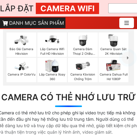
LẮP ĐẶT
CAMERA WIFI
DANH MỤC SẢN PHẨM
Camera Đàm
Báo Giá Camera
Lắp Camera Wifi
Camera Quan Sát
Thoại 2 Chiều
Hikvision
Full HD Hikvision
2K Hikvision
Hikvision
Camera IP ColorVu
Lắp Camera Xoay
Camera Kbvision
Camera Dahua Full
360
Chống Trộm
Hd 1080P
CAMERA CÓ THẺ NHỚ LƯU TRỮ
Camera có thẻ nhớ lưu trữ cho phép ghi lại video trực tiếp mà không
cần đến đầu ghi hay hệ thống lưu trữ trung tâm. Người dùng có thể
dễ dàng lưu trữ và truy cập dữ liệu qua thẻ nhớ, giúp tiết kiệm chi ph
và thuận tiện trong việc quản lý hình ảnh, video giám sát.