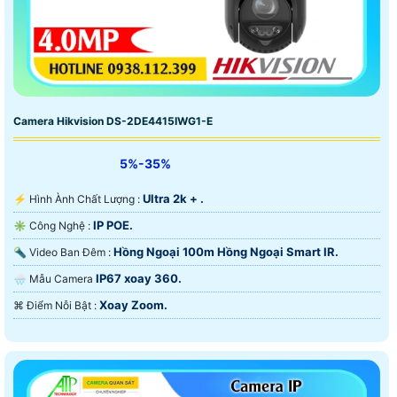
Camera Hikvision DS-2DE4415IWG1-E
5%-35%
Ultra 2k + .
️⚡ Hình Ành Chất Lượng :
IP POE.
✳️ Công Nghệ :
Hồng Ngoại 100m Hồng Ngoại Smart IR.
🔦 Video Ban Đêm :
IP67 xoay 360.
🌧️ Mẫu Camera
Xoay Zoom.
️⌘ Điểm Nỗi Bật :