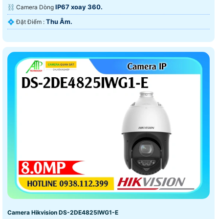
IP67 xoay 360.
⛓ Camera Dòng
Thu Âm.
️💠 Đặt Điểm :
Camera Hikvision DS-2DE4825IWG1-E