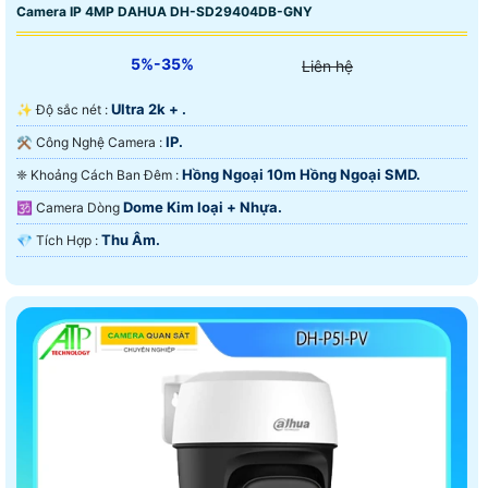
Camera IP 4MP DAHUA DH-SD29404DB-GNY
5%-35%
Liên hệ
Ultra 2k + .
✨ Độ sắc nét :
IP.
⚒ Công Nghệ Camera :
Hồng Ngoại 10m Hồng Ngoại SMD.
❈ Khoảng Cách Ban Đêm :
Dome Kim loại + Nhựa.
🕉️ Camera Dòng
Thu Âm.
️💎 Tích Hợp :