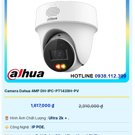
Camera Dahua 4MP DH-IPC-PT1439H-PV
1,617,000 ₫
2,310,000 ₫
Ultra 2k + .
🦉 Hình Ành Chất Lượng :
IP POE.
⚜️ Công Nghệ :