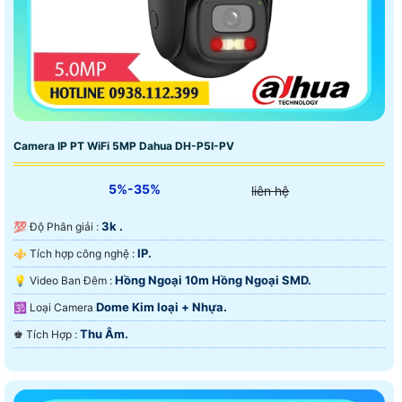
Camera IP PT WiFi 5MP Dahua DH-P5I-PV
5%-35%
liên hệ
3k .
💯 Độ Phân giải :
IP.
⚜️ Tích hợp công nghệ :
Hồng Ngoại 10m Hồng Ngoại SMD.
💡 Video Ban Đêm :
Dome Kim loại + Nhựa.
🕉️ Loại Camera
Thu Âm.
️♚ Tích Hợp :