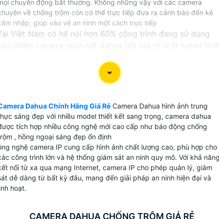
mọi chuyển động bất thường. Không những vậy với các camera
chuyên về chống trộm còn có thể trực tiếp đưa ra cảnh báo đến kẻ
xâm nhập, giúp vào vệ an ninh một cách trực tiếp
Tại Việt Nam có hể nói hơn 60% công trình đang sử dụng
sản phẩm camera quan sát dahua bởi giá rẻ chất lượng hìn
ảnh ổn định, đặt biệt với bằng sáng chết công nghệ HDCVI
cho hình ảnh giám sát rõ nét từng chi tiết tương đương với
công nghệ camera IP nhưng có giá thành rẻ hơn.
Sử dụng camera Dahua trên thị trường Việt Nam bạn hài
Camera Dahua Chính Hãng Giá Rẻ
Camera Dahua hình ảnh trung
lòng về chất lượng sản phẩm và dịch vụ sau bán hàng của
thực sáng đẹp với nhiều model thiết kết sang trọng, camera dahua
Hãng camera này.
được tích hợp nhiều công nghệ mới cao cấp như báo động chống
trộm , hồng ngoại sáng đẹp ổn định
Sử dụng camera dahua cho gia đình, văn phòng ,cửa hàng
ông nghệ camera IP cung cấp hình ảnh chất lượng cao, phù hợp cho
là lựa chọn tốt nhất bởi hình ảnh sắt nét giá rẻ, ngoài ra
các công trình lớn và hệ thống giám sát an ninh quy mô. Với khả năn
phần mềm camera Dahua thiết kế rất thân thiện với người
kết nối từ xa qua mạng Internet, camera IP cho phép quản lý, giám
dùng không chuyên.
sát dễ dàng từ bất kỳ đâu, mang đến giải pháp an ninh hiện đại và
linh hoạt.
【CHỌN CAMERA DAHUA GIÁ RẺ】
CAMERA DAHUA CHỐNG TRỘM GIÁ RẺ