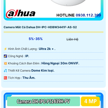
Camera Mắt Cá Dahua DH-IPC-HDBW3441F-AS-S2
5%-35%
Liên Hệ
Ultra 2k + .
️⚡ Hình Ành Chất Lượng :
IP.
🌠 Công Nghệ :
Hồng Ngoại 30m ONVIF.
💥 Khoảng Cách Ban Đêm :
Dome Kim loại.
💦 Thiết Kế Camera
Thu Âm.
️🆑 Tích Hợp :