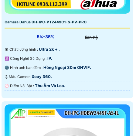
Camera Dahua DH-IPC-PT2449C1-S-PV-PRO
5%-35%
liên hệ
Ultra 2k + .
☀️ Chất lượng hình :
IP.
🕉️ Công Nghệ Sử Dụng :
Hồng Ngoại 30m ONVIF.
🌚 Hình ảnh ban đêm :
Xoay 360.
↕️ Mẫu Camera
Thu Âm Và Loa.
️💮 Điểm Nỗi Bật :