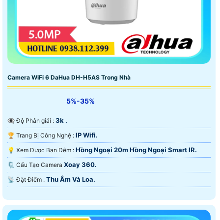
Camera WiFi 6 DaHua DH-H5AS Trong Nhà
5%-35%
3k .
👁️‍🗨 Độ Phân giải :
IP Wifi.
🏆 Trang Bị Công Nghệ :
Hồng Ngoại 20m Hồng Ngoại Smart IR.
💡 Xem Được Ban Đêm :
Xoay 360.
🗜️ Cấu Tạo Camera
Thu Âm Và Loa.
️📡 Đặt Điểm :