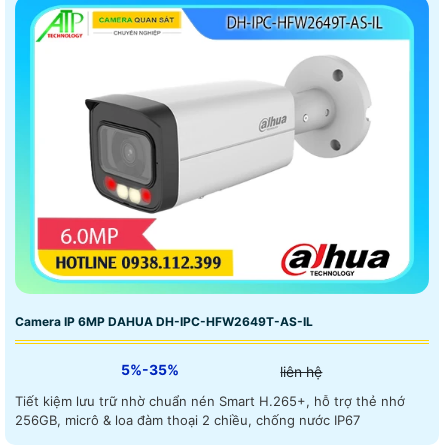
Camera IP 6MP DAHUA DH-IPC-HFW2649T-AS-IL
5%-35%
liên hệ
Tiết kiệm lưu trữ nhờ chuẩn nén Smart H.265+, hỗ trợ thẻ nhớ
256GB, micrô & loa đàm thoại 2 chiều, chống nước IP67