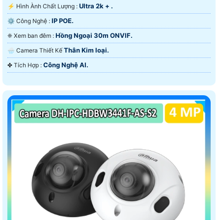
Ultra 2k + .
️⚡ Hình Ành Chất Lượng :
IP POE.
⚙ Công Nghệ :
Hồng Ngoại 30m ONVIF.
❈ Xem ban đêm :
Thân Kim loại.
🌧️ Camera Thiết Kế
Công Nghệ AI.
️✤ Tích Hợp :