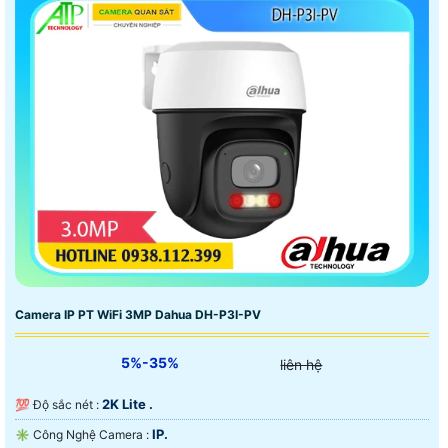
Camera IP PT WiFi 3MP Dahua DH-P3I-PV
5%-35%
liên hệ
2K Lite .
💯 Độ sắc nét :
IP.
✳️ Công Nghệ Camera :