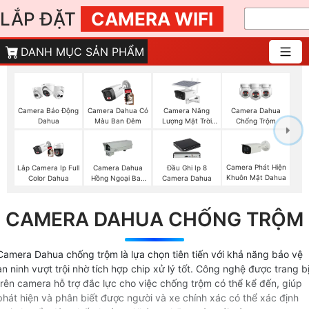
LẮP ĐẶT
CAMERA WIFI
DANH MỤC SẢN PHẨM
Camera Năng
Camera Báo Động
Camera Dahua Có
Camera Dahua
Lượng Mặt Trời
Dahua
Màu Ban Đêm
Chống Trộm
Dahua
Camera Phát Hiện
Lắp Camera Ip Full
Camera Dahua
Đầu Ghi Ip 8
Khuôn Mặt Dahua
Color Dahua
Hồng Ngoại Ban
Camera Dahua
Đêm
CAMERA DAHUA CHỐNG TRỘM
Camera Dahua chống trộm là lựa chọn tiên tiến với khả năng bảo vệ
an ninh vượt trội nhờ tích hợp chip xử lý tốt. Công nghệ được trang b
trên camera hỗ trợ đắc lực cho việc chống trộm có thể kể đến, giúp
phát hiện và phân biết được người và xe chính xác có thể xác định