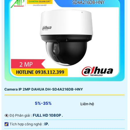
Camera IP 2MP DAHUA DH-SD4A216DB-HNY
5%-35%
Liên hệ
FULL HD 1080P .
👁️‍🗨 Độ Phân giải :
IP.
🌠 Tích hợp công nghệ :