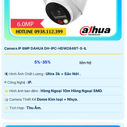
Camera IP 6MP DAHUA DH-IPC-HDW2649T-S-IL
5%-35%
liên hệ
Ultra 3k + Sắc Nét .
👁️‍🗨 Hình Ành Chất Lượng :
IP.
®️ Công Nghệ :
Hồng Ngoại 10m Hồng Ngoại SMD.
⭐ Hình ảnh ban đêm :
Dome Kim loại + Nhựa.
🎲 Camera Thiết Kế
Thu Âm.
️✨ Tích Hợp :