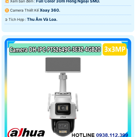
Full Color 30m Hồng Ngoại SMD.
💥 Xem ban đêm :
Xoay 360.
♊ Camera Thiết Kế
Thu Âm Và Loa.
️➲ Tích Hợp :