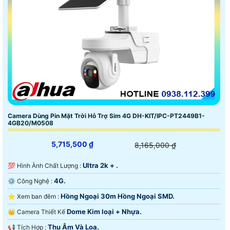
Camera Dùng Pin Mặt Trời Hỗ Trợ Sim 4G DH-KIT/IPC-PT2449B1-
4GB20/M0508
5,715,500 ₫
8,165,000 ₫
Ultra 2k + .
💯 Hình Ành Chất Lượng :
4G.
⚙ Công Nghệ :
Hồng Ngoại 30m Hồng Ngoại SMD.
⭐ Xem ban đêm :
Dome Kim loại + Nhựa.
👑 Camera Thiết Kế
Thu Âm Và Loa.
️📢 Tích Hợp :