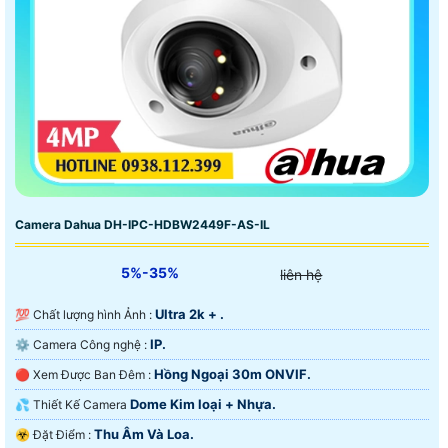
Camera Dahua DH-IPC-HDBW2449F-AS-IL
5%-35%
liên hệ
Ultra 2k + .
💯 Chất lượng hình Ảnh :
IP.
⚙ Camera Công nghệ :
Hồng Ngoại 30m ONVIF.
🔴 Xem Được Ban Đêm :
Dome Kim loại + Nhựa.
💦 Thiết Kế Camera
Thu Âm Và Loa.
️☣️ Đặt Điểm :