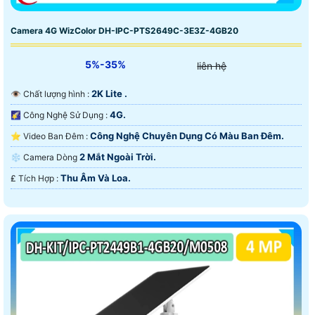
Camera 4G WizColor DH-IPC-PTS2649C-3E3Z-4GB20
5%-35%
liên hệ
2K Lite .
👁 Chất lượng hình :
4G.
🌠 Công Nghệ Sử Dụng :
Công Nghệ Chuyên Dụng Có Màu Ban Ðêm.
⭐ Video Ban Đêm :
2 Mắt Ngoài Trời.
❄ Camera Dòng
Thu Âm Và Loa.
️₤ Tích Hợp :