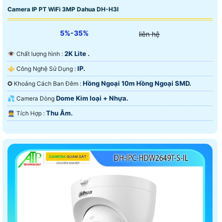
Camera IP PT WiFi 3MP Dahua DH-H3I
5%-35%
liên hệ
2K Lite .
👁 Chất lượng hình :
IP.
⚜️ Công Nghệ Sử Dụng :
Hồng Ngoại 10m Hồng Ngoại SMD.
✪ Khoảng Cách Ban Đêm :
Dome Kim loại + Nhựa.
💦 Camera Dòng
Thu Âm.
️👮 Tích Hợp :