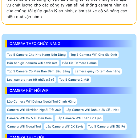
vụ chất lượng cho các công ty vận tải hệ thống camera hiện đại
của chúng tôi giúp quản lý an ninh, giám sát xe cộ và nâng cao
hiệu quả vận hành
CAMERA THEO CHỨC NĂNG
Top 5 Camera Cho Kho Hàng Nên Dùng
Top 5 Camera Wifi Cho Gia Đình
Bản báo giá camera wifi ezviz mới
Báo Giá Camera Dahua
Top 5 Camera Có Màu Ban Đêm Siêu Sáng
camera quay rõ tem đơn hàng
Loại camera nào tốt nhất giá rẻ
Top 5 Camera 2 Mắt
CAMERA KẾT NỐI WIFI
Lắp Camera Wifi Dahua Ngoài Trời Chính Hãng
Camera Wifi Hikvision Ngoài Trời 360
Lắp Camera Wifi Dahua 3K Siêu Nét
Camera Wifi Có Màu Ban Đêm
Lắp Camera Wifi Thân Cố Định
Camera Wifi Ngoài Trời
Lắp Camera Wiif 2K Ezviz
Top 5 Camera Wifi Giá Rẻ
CAMERA THEO GÓI