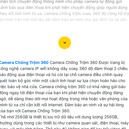
phân tích chuyển động thông minh cho phép camera tự động gửi
cảnh báo qua điện thoại khi phát hiện chuyển động giúp người dùng
theo dõi tình hình từ xa. camera chống trộm xoay 360 độ cũng hỗ trợ
ghi hình trên thẻ nhớ lâu dài đảm bảo an ninh cho gia đình và tài sản.
Camera chống trộm 360 Với tính năng thông minh ghi hình
sắc nét có khả năng báo động nhạy qua điện thoại giúp bạ
Camera Chống Trộm 360
Camera Chống Trộm 360 Được trang bị
nhanh chóng phát hiện và xử lý tình huống động nguy
công nghệ camera IP wifi không dây xoay 360 độ đàm thoại 2 chiều
hiểm.là sự lựa chọn hoàn hảo cho việc bảo vệ an ninh cửa
báo động qua điện thoại và hú còi tại chỗ camera điều chỉnh quay
hàng và gia đình của bạn. Độ phân giải cao của camera
quét toàn bộ góc nhìn một cách linh hoạt sự lựa chọn hoàn hảo cho
mang đến hình ảnh rõ nét chi tiết giúp quan sát một cách
việc bảo vệ nhà cửa. Camera chống trộm 360 có khả năng gửi báo
chính xác.
động ngay tới điện thoại của bạn khi phát hiện chuyển động đáng
camera báo động chống trộm 360 còn có khả năng điều
ngờ. dễ dàng theo dõi mọi hoạt động trong nhà hoặc văn phòng của
mình từ xa chỉ cần kết nối internet. Đảm bảo an ninh và sự hài lòng
chỉnh quay xoay linh hoạt giúp bạn theo dõi mọi góc độ củ
của bạn với Camera Chống Trộm 360.
không gian mà bạn muốn bảo vệ. Nét độc đáo hơn của sản
Thẻ nhớ 256GB là thiết bị lưu trữ dữ liệu với dung lượng 256GB,
phẩm tích hợp âm thanh 2 chiều to rõ giúp bạn có thể giao
thường dùng trong các thiết bị như camera quan sát, điện thoại, máy
tiếp một cách trực tiếp với người ở trong khu vực được
quay, và máy tính bảng. Thẻ này đủ không gian để lưu trữ video độ