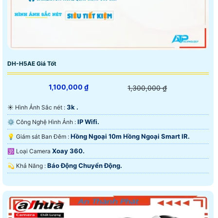
DH-H5AE Giá Tốt
1,100,000 ₫
1,300,000 ₫
3k .
☀️ Hình Ảnh Sắc nét :
IP Wifi.
⚙ Công Nghệ Hình Ảnh :
Hồng Ngoại 10m Hồng Ngoại Smart IR.
💡 Giám sát Ban Đêm :
Xoay 360.
🕉️ Loại Camera
Báo Động Chuyển Động.
️💫 Khả Năng :