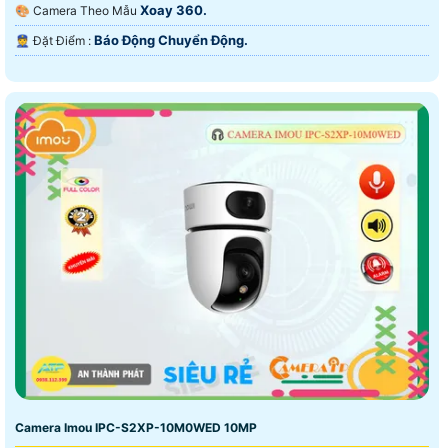
Xoay 360.
🎨 Camera Theo Mẫu
Báo Động Chuyển Động.
️👮 Đặt Điểm :
Camera Imou IPC-S2XP-10M0WED 10MP