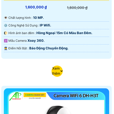
1,600,000 ₫
1,800,000 ₫
10 MP.
👁 Chất lượng hình :
IP Wifi.
⚙ Công Nghệ Sử Dụng :
Hồng Ngoại 15m Có Màu Ban Ðêm.
🌔 Hình ảnh ban đêm :
Xoay 360.
🕉️ Mẫu Camera
Báo Động Chuyển Động.
️👮 Điểm Nỗi Bật :
Xem
thêm