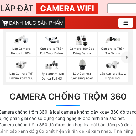
LẮP ĐẶT
CAMERA WIFI
DANH MỤC SẢN PHẨM
Lắp Camera
Camera Ip Thân
Camera 360 Bao
Camera Ip Thân
Dahua H.265+
Full Color Dahua
Động Dahua
Trụ Dahua
Lắp Camera Wifi
Lắp Camera
Lắp Camera Ezviz
Lắp Camera Wifi
Dahua Xoay 360
Samsung Xoay
Ngoài Trời
Dahua Full HD
360
CAMERA CHỐNG TRỘM 360
Camera chống trộm 360 là loại camera không dây xoay 360 độ tran
bị độ phân giải cao sử dụng công nghệ IP cho hình ảnh sắc nét.
Camera chống trộm 360 độ được tích hợp loa còi báo động và đèn
cảnh báo xanh đỏ giúp phát hiện và răn đe kẻ xâm nhập. Tính năng