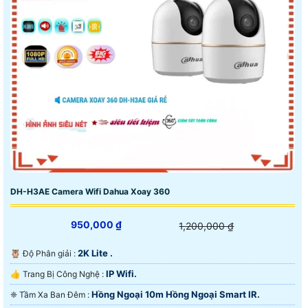
DH-H3AE Camera Wifi Dahua Xoay 360
950,000 ₫
1,200,000 ₫
2K Lite .
🦉 Độ Phân giải :
IP Wifi.
👍 Trang Bị Công Nghệ :
Hồng Ngoại 10m Hồng Ngoại Smart IR.
❈ Tầm Xa Ban Đêm :