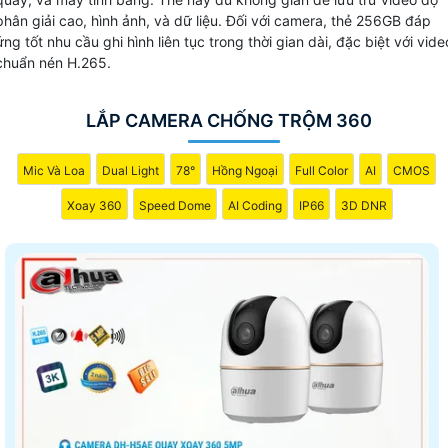
quan sát. Camera chống trộm 360 không chỉ mang lại chất
phân giải cao, hình ảnh, và dữ liệu. Đối với camera, thẻ 256GB đáp
lượng cao mà còn tự tin với mức giá rẻ phù hợp với đa số
ứng tốt nhu cầu ghi hình liên tục trong thời gian dài, đặc biệt với vide
người tiêu dùng.
chuẩn nén H.265.
LẮP CAMERA CHỐNG TRỘM 360
Mic Và Loa
Dual Light
78°
Hồng Ngoại
Full Color
AI
CMOS
Xoay 360
Speed Dome
AI Coding
IP66
3D DNR