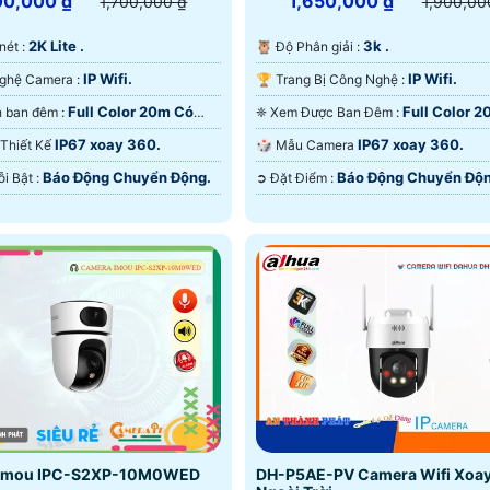
00,000 ₫
1,650,000 ₫
1,700,000 ₫
1,900,00
2K Lite .
3k .
c nét :
🦉 Độ Phân giải :
IP Wifi.
IP Wifi.
🤖️ Công Nghệ Camera :
🏆 Trang Bị Công Nghệ :
Full Color 20m Có
Full Color 
❃ Hình ảnh ban đêm :
❈ Xem Được Ban Đêm :
 Ðêm.
Màu Ban Ðêm.
IP67 xoay 360.
IP67 xoay 360.
a Thiết Kế
🎲 Mẫu Camera
Báo Động Chuyển Động.
Báo Động Chuyển Độn
️🎙 Điểm Nỗi Bật :
️➲ Đặt Điểm :
Imou IPC-S2XP-10M0WED
DH-P5AE-PV Camera Wifi Xoa