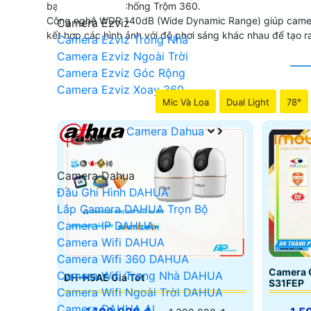
bạn với Camera Chống Trộm 360.
Công nghệ WDR 140dB (Wide Dynamic Range) giúp camera 
Camera Ezviz
kết hợp các hình ảnh với độ phơi sáng khác nhau để tạo r
Camera Ezviz Trong Nhà
Camera Ezviz Ngoài Trời
Camera Ezviz Góc Rộng
Camera Ezviz Xoay 360
Mic Và Loa
Dual Light
78°
Camera Dahua
Camera Dahua
Đầu Ghi Hình DAHUA
Lắp Camera DAHUA Trọn Bộ
Camera IP DAHUA
Camera Wifi DAHUA
Camera Wifi 360 DAHUA
Camera Q
Camera Wifi Trong Nhà DAHUA
DH-H5AE Giá Tốt
S31FEP
Camera Wifi Ngoài Trời DAHUA
Camera DAHUA AI