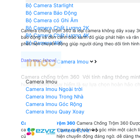
Bộ Camera Starlight
Bộ Camera Báo Động
Bộ Camera có Ghi Âm
Bộ Camera Chất Lượng 2K
Camera chống trộm 360 là loại camera không dây xoay 360
Bộ Camera Chất Lượng 4K
báo động và đèn cảnh báo xanh đỏ giúp phát hiện và răn
Bộ Camera Wifi
phát hiện chuyển động giúp người dùng theo dõi tình hình 
Camera Imou
Camera chống trộm 360 Với tính năng thông minh 
Camera Imou
huống động nguy hiểm.là sự lựa chọn hoàn hảo ch
Camera Imou Ngoài trời
chi tiết giúp quan sát một cách chính xác.
Camera Imou Trong Nhà
camera báo động chống trộm 360 còn có khả năng
Camera Imou Góc Rộng
độc đáo hơn của sản phẩm tích hợp âm thanh 2 chi
Camera Imou Quay Xoay
chống trộm 360 không chỉ mang lại chất lượng cao
Camera Chống Trộm 360
Camera Chống Trộm 360 Được tr
camera điều chỉnh quay quét toàn bộ góc nhìn một cách l
Camera Ezviz
của bạn khi phát hiện chuyển động đáng ngờ. dễ dàng theo
'