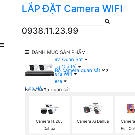
LẮP ĐẶT
Camera
WIFI
0938.11.23.99
DANH MỤC
SẢN PHẨM
lắp Đặt Camera Quan Sát
Lắp Bộ Camera Giá Rẻ
Bộ camera quan sát
Lắp Đặt Camera Wifi
Đầu Ghi Camera
Liên Hệ
Bộ camera quan sát
Camera HIKVISION Trọn Bộ
Camera KBVISION Trọn Bộ
Camera DAHUA Trọn Bộ
Camera giá Rẻ Trọn Bộ
Camera H.265
Camera Ai Dahua
Camera
Bộ Camera Nên Dùng
Dahua
Full Co
Bộ Camera Có Màu Ban Đêm