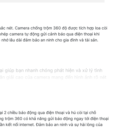
sắc nét. Camera chống trộm 360 độ được tích hợp loa còi
hép camera tự động gửi cảnh báo qua điện thoại khi
nhớ lâu dài đảm bảo an ninh cho gia đình và tài sản.
 giúp bạn nhanh chóng phát hiện và xử lý tình
ân giải cao của camera mang đến hình ảnh rõ nét
óc độ của không gian mà bạn muốn bảo vệ. Nét
 người ở trong khu vực được quan sát. Camera
êu dùng.
2 chiều báo động qua điện thoại và hú còi tại chỗ
ng trộm 360 có khả năng gửi báo động ngay tới điện thoại
 kết nối internet. Đảm bảo an ninh và sự hài lòng của