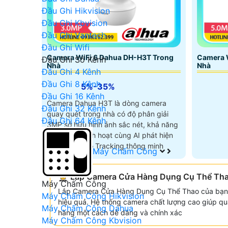
Đầu Ghi Hikvision
Đầu Ghi Kbvision
Đầu Ghi Vantech
Đầu Ghi Wifi
Camera WiFi 6 Dahua DH-H3T Trong
Camera 
Đầu Ghi Số Kênh
Nhà
Nhà
Đầu Ghi 4 Kênh
Đầu Ghi 8 Kênh
5%-35%
Đầu Ghi 16 Kênh
Camera Dahua H3T là dòng camera
Đầu Ghi 32 Kênh
quay quét trong nhà có độ phân giải
Đầu Ghi 64 Kênh
3MP sở hữu hình ảnh sắc nét, khả năng
quay 355° linh hoạt cùng AI phát hiện
người và Auto Tracking thông minh
Máy Chấm Công
🤵 Lắp Camera Cửa Hàng Dụng Cụ Thể Th
Máy Chấm Công
Lắp Camera Cửa Hàng Dụng Cụ Thể Thao của bạn 
Máy Chấm Công Hikvision
hiệu quả. Hệ thống camera chất lượng cao giúp qu
Máy Chấm Công Dahua
hàng một cách dễ dàng và chính xác
Máy Chấm Công Kbvision