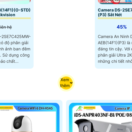
14F1)(O-STD)
Camera DS-2SE
ikvision
(P3) Sắt Nét
45%
liên hệ
DS-2SE7C425MW-
Camera An Ninh
ó độ phân giải
AEB(14F1)(P3) là
ình ảnh ban đêm
đáng tin cậy. Với chất lượng hình ảnh độ
ng
phân giải Ultra 2K
ảo chất...
những chi tiết nh
Xem
thêm