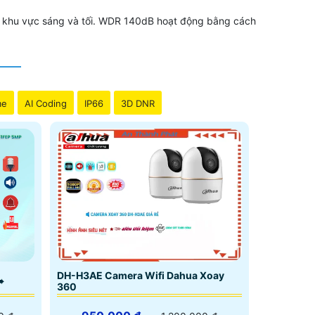
c khu vực sáng và tối. WDR 140dB hoạt động bằng cách
me
AI Coding
IP66
3D DNR
DH-H3AE Camera Wifi Dahua Xoay
➠
360