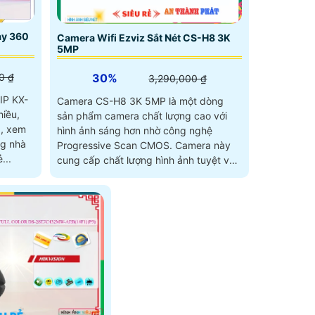
y 360
Camera Wifi Ezviz Sắt Nét CS-H8 3K
5MP
30%
0 ₫
3,290,000 ₫
IP KX-
Camera CS-H8 3K 5MP là một dòng
iều,
sản phẩm camera chất lượng cao với
, xem
hình ảnh sáng hơn nhờ công nghệ
ng nhà
Progressive Scan CMOS. Camera này
...
cung cấp chất lượng hình ảnh tuyệt vời,
đặc...