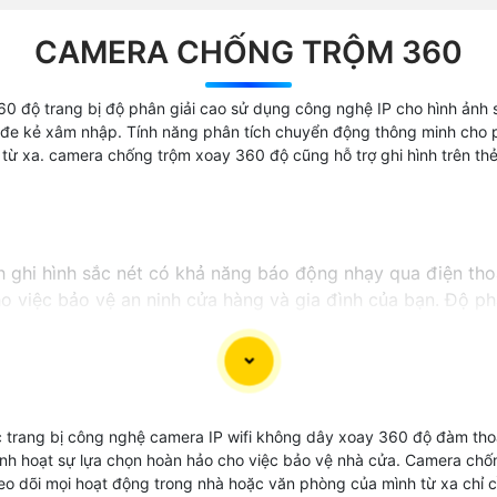
CAMERA CHỐNG TRỘM 360
 độ trang bị độ phân giải cao sử dụng công nghệ IP cho hình ảnh 
 đe kẻ xâm nhập. Tính năng phân tích chuyển động thông minh cho p
từ xa. camera chống trộm xoay 360 độ cũng hỗ trợ ghi hình trên thẻ 
ghi hình sắc nét có khả năng báo động nhạy qua điện thoại
o việc bảo vệ an ninh cửa hàng và gia đình của bạn. Độ ph
 điều chỉnh quay xoay linh hoạt giúp bạn theo dõi mọi g
ều to rõ giúp bạn có thể giao tiếp một cách trực tiếp với
 mà còn tự tin với mức giá rẻ phù hợp với đa số người ti
ang bị công nghệ camera IP wifi không dây xoay 360 độ đàm thoại 
inh hoạt sự lựa chọn hoàn hảo cho việc bảo vệ nhà cửa. Camera chố
 dõi mọi hoạt động trong nhà hoặc văn phòng của mình từ xa chỉ cần