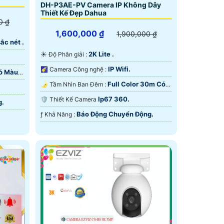
DH-P3AE-PV Camera IP Không Dây
Thiết Kế Đẹp Dahua
0 ₫
1,600,000 ₫
1,900,000 ₫
ắc nét .
2K Lite .
☀️ Độ Phân giải :
IP Wifi.
🌠 Camera Công nghệ :
Có Màu
Full Color 30m Có
🌛 Tầm Nhìn Ban Đêm :
Màu Ban Ðêm.
Ip67 360.
🛡 Thiết Kế Camera
g.
Báo Động Chuyển Động.
️ƒ Khả Năng :