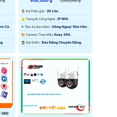
950,000 ₫
0 ₫
1,200,000 ₫
2K Lite .
🦉 Độ Phân giải :
IP Wifi.
👍 Trang Bị Công Nghệ :
20m Có
Hồng Ngoại 10m Hồng
❈ Tầm Xa Ban Đêm :
Ngoại Smart IR.
Xoay 360.
🎨 Camera Theo Mẫu
g.
Báo Động Chuyển Động.
️👮 Đặt Điểm :
y 360