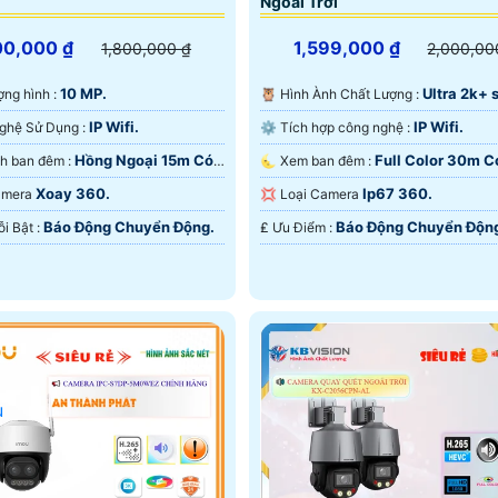
Ngoài Trời
00,000 ₫
1,599,000 ₫
1,800,000 ₫
2,000,00
10 MP.
Ultra 2k+ s
lượng hình :
🦉 Hình Ành Chất Lượng :
IP Wifi.
IP Wifi.
⚙ Công Nghệ Sử Dụng :
⚙ Tích hợp công nghệ :
Hồng Ngoại 15m Có
Full Color 30m 
🌔 Hình ảnh ban đêm :
🌜 Xem ban đêm :
 Ðêm.
Ban Ðêm.
Xoay 360.
Ip67 360.
Camera
💢 Loại Camera
Báo Động Chuyển Động.
Báo Động Chuyển Độn
️👮 Điểm Nỗi Bật :
️₤ Ưu Điểm :
u