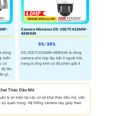
3NF-
Camera Hikvision DS-2SE7C432MW-
AEBHUN
5%-35%
à dòng
DS-2SE7C432MW-AEBHUN là dòng
p biển
camera phù hợp lắp đặt ở ngoài trời,
p có
trang bị ống kính có độ phân giải 4
 độ lên
n giải
Khai Thác Dầu Mỏ
ản lý an toàn tại các cơ sở khai thác dầu mỏ, việc
c kỳ quan trọng. Hệ thống camera này giúp theo