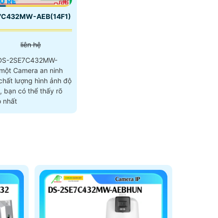
7C432MW-AEB(14F1)
liên hệ
 DS-2SE7C432MW-
 một Camera an ninh
, bạn có thể thấy rõ
ỏ nhất