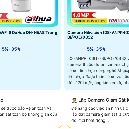
Camera Hikvision IDS-ANPR40
WiFi 6 DaHua DH-H5AS Trong
BI/POE/0832
5%-35%
5%-35%
iDS-ANPR403NF-BI/POE/0832 l
camera thuộc dự án camera chụ
số xe, tích hợp công nghệ AI giú
thể chụp được biển số xe với tốc
đến 120km/h, ống kính có độ phâ
4
ao
🤵 Lắp Camera Giám Sát 
sẽ được bảo vệ an toàn và
Để nâng cao việc an ninh và qu
an sát toàn bộ không gian cửa
lắp đặt camera giám sát là cự
dõi mọi hoạt động...