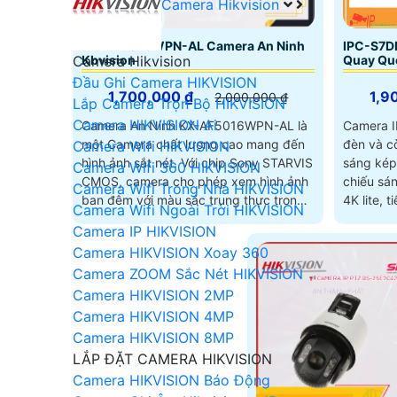
Camera Hikvision
KX-AF5016WPN-AL Camera An Ninh
IPC-S7
Kbvision
Quay Qu
Camera Hikvision
Đầu Ghi Camera HIKVISION
1,700,000 ₫
1,9
2,000,000 ₫
Lắp Camera Trọn Bộ HIKVISION
Camera HIKVISION Ai
Camera An Ninh KX-AF5016WPN-AL là
Camera 
một Camera chất lượng cao mang đến
đèn và c
Camera Wifi HIKVISION
hình ảnh sắt nét. Với chip Sony STARVIS
sáng kép
Camera Wifi 360 HIKVISION
CMOS, camera cho phép xem hình ảnh
chiếu sáng. Chất lượng hình 
Camera Wifi Trong Nhà HIKVISION
ban đêm với màu sắc trung thực trong
4K lite, 
Camera Wifi Ngoài Trời HIKVISION
khoảng cách 30m
giám sát
Camera IP HIKVISION
50m
Camera HIKVISION Xoay 360
Camera ZOOM Sắc Nét HIKVISION
Camera HIKVISION 2MP
Camera HIKVISION 4MP
Camera HIKVISION 8MP
LẮP ĐẶT CAMERA HIKVISION
Camera HIKVISION Báo Động