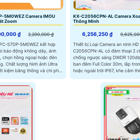
DP-5M0WEZ Camera IMOU
KX-C2056CPN-AL Camera Xoa
ét Zoom
Thông Minh
00,000 ₫
6,256,250 ₫
2,200,000 ₫
9,625,00
IPC-S7DP-5M0WEZ kết hợp
Thiết bị Loại Camera an ninh HD 
òi báo động không dây, ánh
C2056CPN-AL có đàm thoại 2 ch
, chọn hồng ngoại hoặc đèn
chống ngược sáng DWDR 120db
ảnh Ultra
ban đêm Full Color 30m, lắp tro
tiết kiệm băng thông và chi phí,
hoặc ngoài trời IP67, khe cắm thẻ
 ban đêm tốt với hồng ngoại