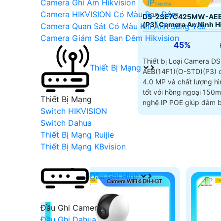
Camera Ghi Âm Hikvision
Camera HIKVISION Có Màu Ban Đêm
DS-2SE7C425MW-AEB(
(P3) Camera An Ninh H
Camera Quan Sát Có Màu Khi Ánh Sáng Yếu
Camera Giám Sát Ban Đêm Hikvision
45%
Thiết bị Loại Camera 
Thiết Bị Mạng
AEB(14F1)(O-STD)(P3) c
4.0 MP và chất lượng h
tốt với hồng ngoại 150m. Sử dụng cô
Thiết Bị Mạng
nghệ IP POE giúp đảm b
Switch HIKVISION
Switch Dahua
Thiết Bị Mạng Ruijie
Thiết Bị Mạng KBvision
Đầu Ghi Hình
Đầu Ghi Camera
Đầu Ghi Dahua