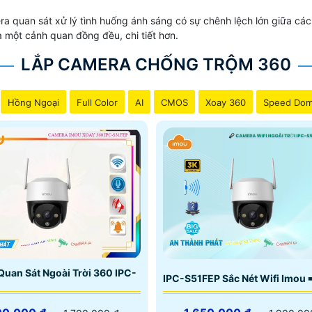
quan sát xử lý tình huống ánh sáng có sự chênh lệch lớn giữa cá
a một cảnh quan đồng đều, chi tiết hơn.
LẮP CAMERA CHỐNG TRỘM 360
Hồng Ngoại
Full Color
AI
CMOS
Xoay 360
Speed Do
uan Sát Ngoài Trời 360 IPC-
IPC-S51FEP Sắc Nét Wifi Imou 