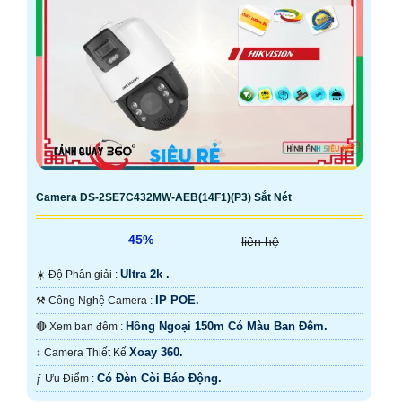
Camera DS-2SE7C432MW-AEB(14F1)(P3) Sắt Nét
45%
liên hệ
Ultra 2k .
☀️ Độ Phân giải :
IP POE.
⚒ Công Nghệ Camera :
Hồng Ngoại 150m Có Màu Ban Đêm.
🔴 Xem ban đêm :
Xoay 360.
↕️ Camera Thiết Kế
Có Đèn Còi Báo Động.
️ƒ Ưu Điểm :