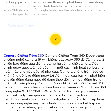
tự động gửi cảnh báo qua điện thoại khi phát hiện chuyển động
giúp người dùng theo dõi tình hình từ xa. camera chống trộm
xoay 360 độ cũng hỗ trợ ghi hình trên thẻ nhớ lâu dài đảm bảo an
ninh cho gia đình và tài sản.
Camera chống trộm 360 Với tính năng thông minh ghi hình sắc
nét có khả năng báo động nhạy qua điện thoại giúp bạn nhanh
chóng phát hiện và xử lý tình huống động nguy hiểm.là sự lựa
chọn hoàn hảo cho việc bảo vệ an ninh cửa hàng và gia đình của
bạn. Độ phân giải cao của camera mang đến hình ảnh rõ nét chi
Camera Chống Trộm 360
Camera Chống Trộm 360 Được trang
tiết giúp quan sát một cách chính xác.
bị công nghệ camera IP wifi không dây xoay 360 độ đàm thoại 2
camera báo động chống trộm 360 còn có khả năng điều chỉnh
chiều báo động qua điện thoại và hú còi tại chỗ camera điều
quay xoay linh hoạt giúp bạn theo dõi mọi góc độ của không gian
chỉnh quay quét toàn bộ góc nhìn một cách linh hoạt sự lựa chọn
mà bạn muốn bảo vệ. Nét độc đáo hơn của sản phẩm tích hợp
hoàn hảo cho việc bảo vệ nhà cửa. Camera chống trộm 360 có
âm thanh 2 chiều to rõ giúp bạn có thể giao tiếp một cách trực
khả năng gửi báo động ngay tới điện thoại của bạn khi phát hiện
tiếp với người ở trong khu vực được quan sát. Camera chống
chuyển động đáng ngờ. dễ dàng theo dõi mọi hoạt động trong
trộm 360 không chỉ mang lại chất lượng cao mà còn tự tin với
nhà hoặc văn phòng của mình từ xa chỉ cần kết nối internet. Đảm
mức giá rẻ phù hợp với đa số người tiêu dùng.
bảo an ninh và sự hài lòng của bạn với Camera Chống Trộm 360.
Công nghệ WDR 120dB (Wide Dynamic Range) giúp camera
giám sát xử lý hiệu quả các cảnh có độ chênh lệch sáng tối
cao.Khi đối mặt với ánh sáng mạnh,như ánh nắng trực tiếp hoặc
'
đèn xe,công nghệ này điều chỉnh độ phơi sáng để kết hợp các
hình ảnh khác nhau, giữ chi tiết cả ở vùng sáng và giúp hình ảnh
rõ ràng, không bị cháy sáng hay thiếu chi tiết