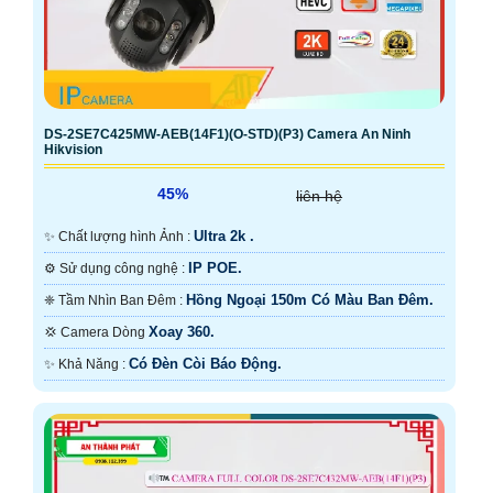
DS-2SE7C425MW-AEB(14F1)(O-STD)(P3) Camera An Ninh
Hikvision
45%
liên hệ
Ultra 2k .
✨ Chất lượng hình Ảnh :
IP POE.
⚙ Sử dụng công nghệ :
Hồng Ngoại 150m Có Màu Ban Đêm.
❈ Tầm Nhìn Ban Đêm :
Xoay 360.
💢 Camera Dòng
Có Đèn Còi Báo Động.
️✨ Khả Năng :