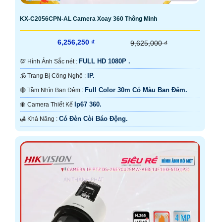
KX-C2056CPN-AL Camera Xoay 360 Thông Minh
6,256,250 ₫
9,625,000 ₫
FULL HD 1080P .
💯 Hình Ảnh Sắc nét :
IP.
🕉️ Trang Bị Công Nghệ :
Full Color 30m Có Màu Ban Ðêm.
🔴 Tầm Nhìn Ban Đêm :
Ip67 360.
🐜 Camera Thiết Kế
Có Ðèn Còi Báo Động.
️🛃 Khả Năng :