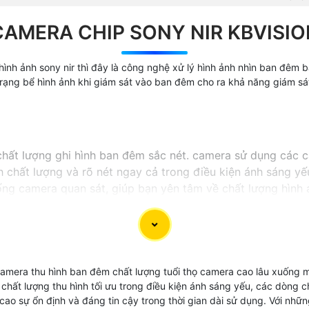
CAMERA CHIP SONY NIR KBVISIO
ình ảnh sony nir thì đây là công nghệ xử lý hình ảnh nhìn ban đêm bằ
 trạng bể hình ảnh khi giám sát vào ban đêm cho ra khả năng giám sá
hất lượng ghi hình ban đêm sắc nét. camera sử dụng các 
 chất lượng và rõ nét ngay cả trong điều kiện ánh sáng yế
ống camera quan sát, giúp bạn yên tâm về chất lượng hình 
mera thu hình ban đêm chất lượng tuổi thọ camera cao lâu xuống 
hất lượng thu hình tối ưu trong điều kiện ánh sáng yếu, các dòng ch
ao sự ổn định và đáng tin cậy trong thời gian dài sử dụng. Với nhữ