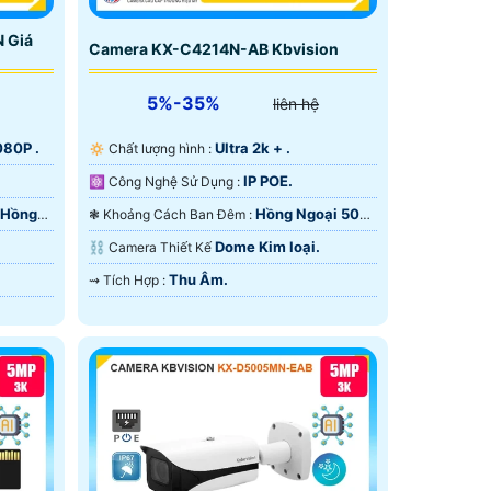
 Giá
Camera KX-C4214N-AB Kbvision
5%-35%
liên hệ
080P .
Ultra 2k + .
🔅 Chất lượng hình :
IP POE.
⚛️ Công Nghệ Sử Dụng :
 Hồng
Hồng Ngoại 50m
❃ Khoảng Cách Ban Đêm :
Hồng Ngoại Smart IR.
Dome Kim loại.
⛓ Camera Thiết Kế
Thu Âm.
️⇝ Tích Hợp :