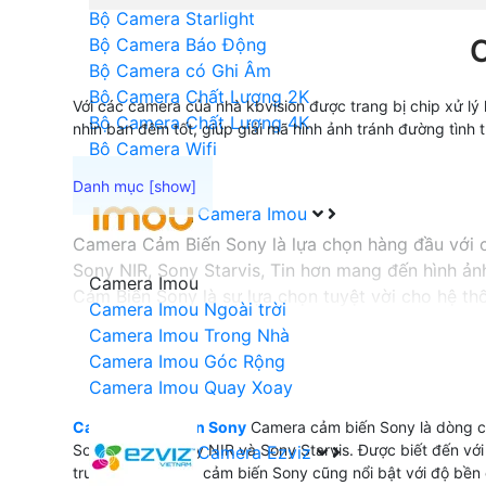
Bộ Camera Starlight
Bộ Camera Báo Động
Bộ Camera có Ghi Âm
Bộ Camera Chất Lượng 2K
Với các camera của nhà kbvision được trang bị chip xử lý h
Bộ Camera Chất Lượng 4K
nhìn ban đêm tốt, giúp giải mã hình ảnh tránh đường tình
Bộ Camera Wifi
Camera Imou
Camera Cảm Biến Sony là lựa chọn hàng đầu với c
Sony NIR, Sony Starvis, Tin hơn mang đến hình ảnh
Camera Imou
Cảm Biến Sony là sự lựa chọn tuyệt vời cho hệ th
Camera Imou Ngoài trời
Camera Imou Trong Nhà
Camera Imou Góc Rộng
'
Camera Imou Quay Xoay
Camera Cảm Biến Sony
Camera cảm biến Sony là dòng ca
Sony SNR1s, Sony NIR và Sony Starvis. Được biết đến với c
Camera Ezviz
trung thự Camera cảm biến Sony cũng nổi bật với độ bền c