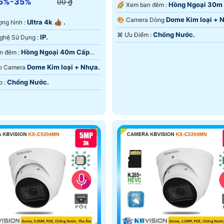
5%-35%
00 ₫
Hồng Ngoại 30m
🌈 Xem ban đêm :
Nguồn Qua RJ45.
Dome Kim loại + 
🎨 Camera Dòng
Ultra 4k 👍🏾 .
lượng hình :
Chống Nước.
️⌘ Ưu Điểm :
IP.
👍 Công Nghệ Sử Dụng :
Hồng Ngoại 40m Cấp
🌛 Xem ban đêm :
a RJ45.
Dome Kim loại + Nhựa.
Tạo Camera
Chống Nước.
️⌘ Tích Hợp :