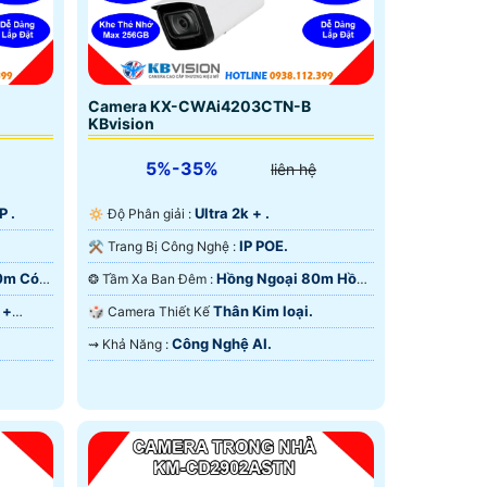
Camera KX-CWAi4203CTN-B
KBvision
5%-35%
liên hệ
P .
Ultra 2k + .
🔅 Độ Phân giải :
IP POE.
⚒ Trang Bị Công Nghệ :
40m Có
Hồng Ngoại 80m Hồng
❂ Tầm Xa Ban Đêm :
Ngoại Smart IR.
 +
Thân Kim loại.
🎲 Camera Thiết Kế
Công Nghệ AI.
️⇝ Khả Năng :