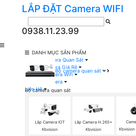
LẮP ĐẶT
Camera
WIFI
0938.11.23.99
DANH MỤC
SẢN PHẨM
lắp Đặt Camera Quan Sát
Lắp Bộ Camera Giá Rẻ
Bộ camera quan sát
Lắp Đặt Camera Wifi
Đầu Ghi Camera
Liên Hệ
Bộ camera quan sát
Camera HIKVISION Trọn Bộ
Camera KBVISION Trọn Bộ
Camera DAHUA Trọn Bộ
Camera giá Rẻ Trọn Bộ
Came
Lắp Camera IOT
Lắp Camera H.265+
Bộ Camera Nên Dùng
Kbvision
Kbvision
Kbvision
Bộ Camera Có Màu Ban Đêm