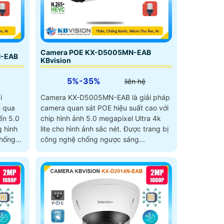
Camera POE KX-D5005MN-EAB
N-EAB
KBvision
5%-35%
liên hệ
i
Camera KX-D5005MN-EAB là giải pháp
n qua
camera quan sát POE hiệu suất cao với
ến 5.0
chip hình ảnh 5.0 megapixel Ultra 4k
lite cho hình ảnh sắc nét. Được trang bị
hống...
công nghệ chống ngược sáng...