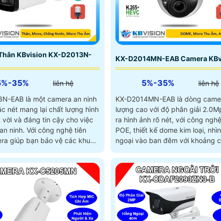
Thân KBvision KX-D2013N-
KX-D2014MN-EAB Camera KBv
5%-35%
5%-35%
liên hệ
liên hệ
N-EAB là một camera an ninh
KX-D2014MN-EAB là dòng came
c nét mang lại chất lượng hình
lượng cao với độ phân giải 2.0M
 vời và đáng tin cậy cho việc
ra hình ảnh rõ nét, với công nghệ
ới công nghệ tiên
POE, thiết kế dome kim loại, nhì
era giúp bạn bảo vệ các khu
ngoại vào ban đêm với khoảng 
 trọng một cách hiệu quả và
40m, có thể nhìn hình ảnh trong
n
trường có ánh sáng mạnh nhờ c
nghệ chống ngược sáng DWDR 