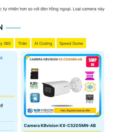
c tự nhiên hơn so với đèn hồng ngoại. Loại camera này
N
y 360
Thân
AI Coding
Speed Dome
 ₫
Camera KBvision KX-C5205MN-AB