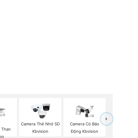
Camera Thẻ Nhớ SD
Camera Có Báo
p Than
Kbvision
Động Kbvision
on