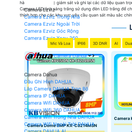
hàng đầu cho việc giám sát và ghi lại các dữ liệu quan trọ
Camera LED ánh sáng trắng sử dụng đèn LED trắng để chiế
Camera Ezviz
thích hợp cho các khu vực yêu cầu quan sát màu sắc chí
Camera Ezviz Trong Nhà
Camera Ezviz Ngoài Trời
Camera Ezviz Góc Rộng
Camera Ezviz Xoay 360
Mic Và Loa
IP66
3D DNR
AI
Dua
Camera Dahua
Camera Dahua
Đầu Ghi Hình DAHUA
Lắp Camera DAHUA Trọn Bộ
Camera IP DAHUA
Camera Wifi DAHUA
Camera Wifi 360 DAHUA
Camera Wifi Trong Nhà DAHUA
Camera
Camera Wifi Ngoài Trời DAHUA
Camera Dome 8MP KX-C8214MSN
Camera DAHUA AI