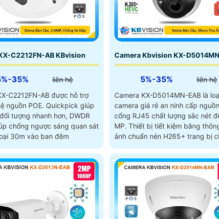
KX-C2212FN-AB KBvision
Camera Kbvision KX-D5014M
5%-35%
5%-35%
liên hệ
liên hệ
X-C2212FN-AB được hỗ trợ
Camera KX-D5014MN-EAB là loạ
ồn POE. Quickpick giúp
camera giá rẻ an ninh cấp nguồ
 đối tượng nhanh hơn, DWDR
cổng RJ45 chất lượng sắc nét đ
úp chống ngược sáng quan sát
MP. Thiết bị tiết kiệm băng thông hình
oại 30m vào ban đêm
ảnh chuẩn nén H265+ trang bị c