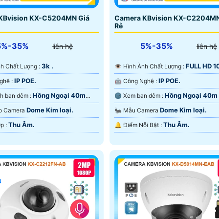
KBvision KX-C5204MN Giá
Camera KBvision KX-C2204MN
Rẻ
5%-35%
5%-35%
liên hệ
liên hệ
3k .
FULL HD 1
nh Ành Chất Lượng :
👁 Hình Ành Chất Lượng :
IP POE.
IP POE.
⚒ Công Nghệ :
🤖️ Công Nghệ :
Hồng Ngoại 40m
Hồng Ngoại 40m
🌈 Hình ảnh ban đêm :
🌚 Xem ban đêm :
ại Smart IR.
Ngoại Smart IR.
Dome Kim loại.
Dome Kim loại.
ạo Camera
🐜 Mẫu Camera
Thu Âm.
Thu Âm.
️💠 Tích Hợp :
️🔔 Điểm Nỗi Bật :
u