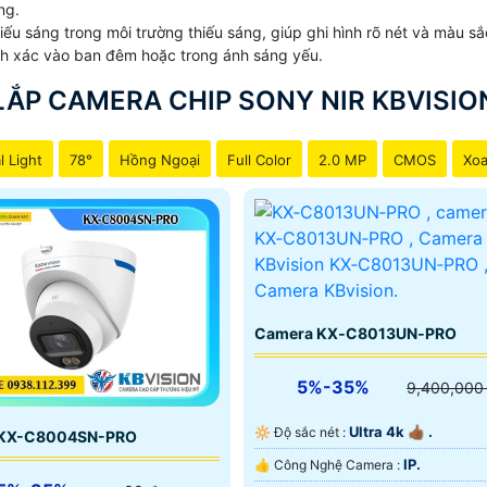
ng.
u sáng trong môi trường thiếu sáng, giúp ghi hình rõ nét và màu sắ
nh xác vào ban đêm hoặc trong ánh sáng yếu.
LẮP CAMERA CHIP SONY NIR KBVISIO
l Light
78°
Hồng Ngoại
Full Color
2.0 MP
CMOS
Xoa
Camera KX‑C8013UN‑PRO
5%-35%
9,400,000
Ultra 4k 👍🏾 .
🔆 Độ sắc nét :
 KX-C8004SN-PRO
IP.
👍 Công Nghệ Camera :