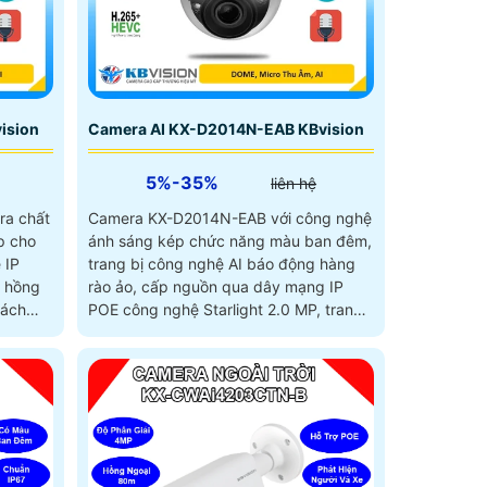
ision
Camera AI KX-D2014N-EAB KBvision
5%-35%
liên hệ
ra chất
Camera KX-D2014N-EAB với công nghệ
p cho
ánh sáng kép chức năng màu ban đêm,
 IP
trang bị công nghệ AI báo động hàng
n hồng
rào ảo, cấp nguồn qua dây mạng IP
cách
POE công nghệ Starlight 2.0 MP, trang
 môi
bị công nghệ SMD hiện đại, cấp nguồn
ông
qua dây điện, có thể hoạt động độc lập
120db
nhờ khe cắm thẻ nhớ 512Gb