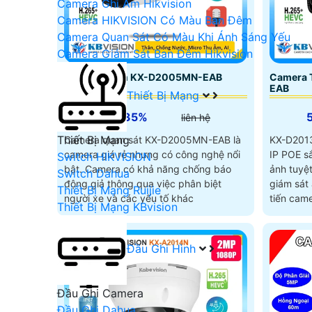
Camera Ghi Âm Hikvision
Camera HIKVISION Có Màu Ban Đêm
Camera Quan Sát Có Màu Khi Ánh Sáng Yếu
Camera Giám Sát Ban Đêm Hikvision
Camera Thân KX-D2005MN-EAB
Camera 
Kbvision
EAB
Thiết Bị Mạng
5%-35%
liên hệ
Thiết Bị Mạng
Camera quan sát KX-D2005MN-EAB là
KX-D2013
camera giá rẻ nhưng có công nghệ nổi
IP POE sắ
Switch HIKVISION
bật. Camera có khả năng chống báo
ảnh tuyệt
Switch Dahua
động giả thông qua việc phân biệt
giám sát an ninh. V
Thiết Bị Mạng Ruijie
người xe và các yếu tố khác
tiến cam
Thiết Bị Mạng KBvision
vực quan
trực qua
Đầu Ghi Hình
Đầu Ghi Camera
Đầu Ghi Dahua