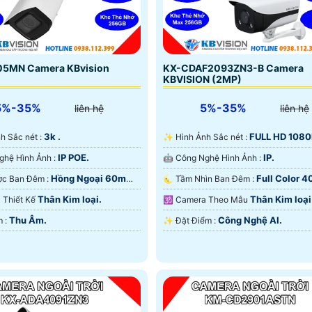
KX-CDAF2093ZN3-B Camera
5MN Camera KBvision
KBVISION (2MP)
5%-35%
5%-35%
liên hệ
liên hệ
FULL HD 1080
3k .
✨ Hình Ảnh Sắc nét :
Ảnh Sắc nét :
IP.
IP POE.
🤖️ Công Nghệ Hình Ảnh :
✳️ Công Nghệ Hình Ảnh :
Full Color 
Hồng Ngoại 60m
🌜 Tầm Nhìn Ban Đêm :
❂ Xem Được Ban Đêm :
Màu Ban Ðêm.
ại Smart IR.
Thân Kim loại
Thân Kim loại.
🕉️ Camera Theo Mẫu
ra Thiết Kế
Nhựa.
Công Nghệ AI.
Thu Âm.
️✨ Đặt Điểm :
️➲ Đặt Điểm :