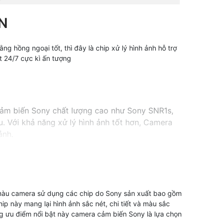
N
ng hồng ngoại tốt, thì đây là chip xử lý hình ảnh hỗ trợ
t 24/7 cực kì ấn tượng
cảm biến Sony chất lượng cao như Sony SNR1s,
u. Với khả năng xử lý hình ảnh tốt hơn, Camera
ảnh.
màu camera sử dụng các chip do Sony sản xuất bao gồm
ip này mang lại hình ảnh sắc nét, chi tiết và màu sắc
ng ưu điểm nổi bật này camera cảm biến Sony là lựa chọn