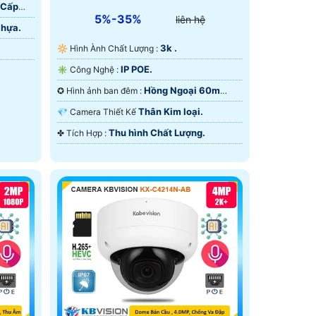
 Cấp
5%-35%
liên hệ
Nhựa.
3k .
🔆 Hình Ành Chất Lượng :
IP POE.
✳️ Công Nghệ :
Hồng Ngoại 60m
✪ Hình ảnh ban đêm :
Hồng Ngoại Smart IR.
Thân Kim loại.
💎 Camera Thiết Kế
Thu hình Chất Lượng.
️✤ Tích Hợp :