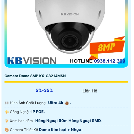
Camera Dome 8MP KX-C8214MSN
5%-35%
Liên Hệ
Ultra 4k 👍🏾 .
️👀 Hình Ành Chất Lượng :
IP POE.
⚜️ Công Nghệ :
Hồng Ngoại 60m Hồng Ngoại SMD.
🔅 Xem ban đêm :
Dome Kim loại + Nhựa.
🎨 Camera Thiết Kế