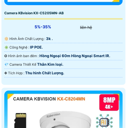
Camera KBvision KX-C5205MN-AB
5%-35%
liên hệ
3k .
🔆 Hình Ành Chất Lượng :
IP POE.
✳️ Công Nghệ :
Hồng Ngoại 60m Hồng Ngoại Smart IR.
✪ Hình ảnh ban đêm :
Thân Kim loại.
💎 Camera Thiết Kế
Thu hình Chất Lượng.
️✤ Tích Hợp :