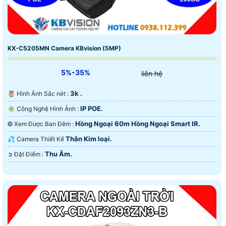
KX-C5205MN Camera KBvision (5MP)
5%-35%
liên hệ
3k .
🦉 Hình Ảnh Sắc nét :
IP POE.
✳️ Công Nghệ Hình Ảnh :
Hồng Ngoại 60m Hồng Ngoại Smart IR.
❂ Xem Được Ban Đêm :
Thân Kim loại.
💦 Camera Thiết Kế
Thu Âm.
️➲ Đặt Điểm :