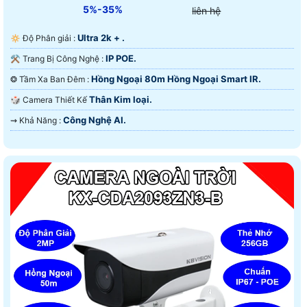
5%-35%
liên hệ
Ultra 2k + .
🔅 Độ Phân giải :
IP POE.
⚒ Trang Bị Công Nghệ :
Hồng Ngoại 80m Hồng Ngoại Smart IR.
❂ Tầm Xa Ban Đêm :
Thân Kim loại.
🎲 Camera Thiết Kế
Công Nghệ AI.
️⇝ Khả Năng :