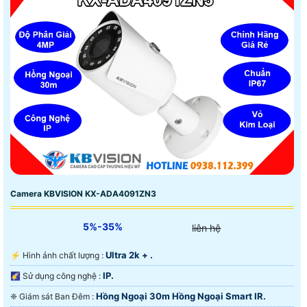
Camera KBVISION KX-ADA4091ZN3
5%-35%
liên hệ
Ultra 2k + .
️⚡ Hình ảnh chất lượng :
IP.
🌠 Sử dụng công nghệ :
Hồng Ngoại 30m Hồng Ngoại Smart IR.
❈ Giám sát Ban Đêm :