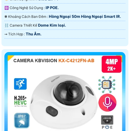
IP POE.
⚛️ Công Nghệ Sử Dụng :
Hồng Ngoại 50m Hồng Ngoại Smart IR.
❃ Khoảng Cách Ban Đêm :
Dome Kim loại.
⛓ Camera Thiết Kế
Thu Âm.
️⇝ Tích Hợp :