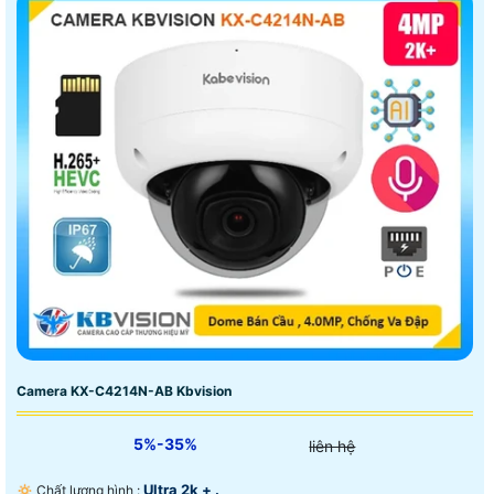
Camera KX-C4214N-AB Kbvision
5%-35%
liên hệ
Ultra 2k + .
🔅 Chất lượng hình :