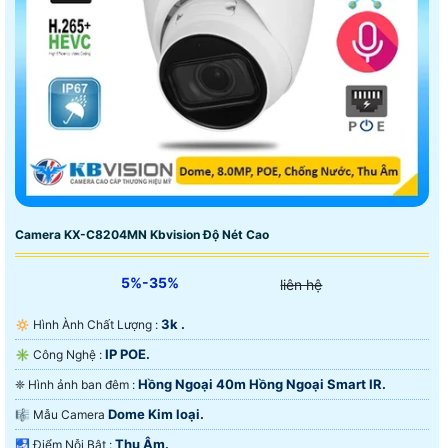
Camera KX-C8204MN Kbvision Độ Nét Cao
5%-35%
liên hệ
3k .
🔅 Hình Ành Chất Lượng :
IP POE.
✳️ Công Nghệ :
Hồng Ngoại 40m Hồng Ngoại Smart IR.
❈ Hình ảnh ban đêm :
Dome Kim loại.
🎼️ Mẫu Camera
Thu Âm.
️🛃 Điểm Nỗi Bật :