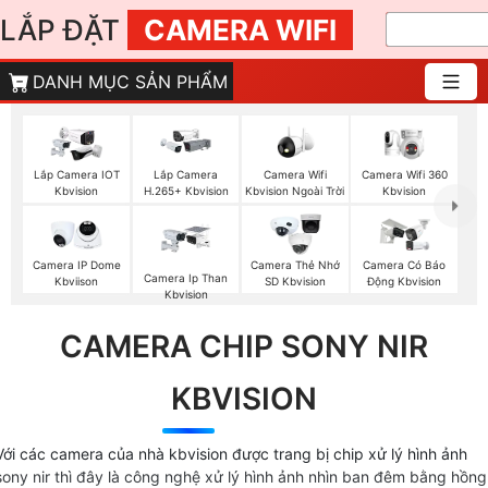
LẮP ĐẶT
CAMERA WIFI
DANH MỤC SẢN PHẨM
Camera Wifi
Camera Wifi 360
Lắp Camera IOT
Lắp Camera
Kbvision Ngoài Trời
Kbvision
Kbvision
H.265+ Kbvision
Camera IP Dome
Camera Thẻ Nhớ
Camera Có Báo
Camera Ip Than
Kbviison
SD Kbvision
Động Kbvision
Kbvision
CAMERA CHIP SONY NIR
KBVISION
Với các camera của nhà kbvision được trang bị chip xử lý hình ảnh
sony nir thì đây là công nghệ xử lý hình ảnh nhìn ban đêm bằng hồng