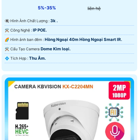
5%-35%
liên hệ
3k .
👁️‍🗨 Hình Ành Chất Lượng :
IP POE.
⚒ Công Nghệ :
Hồng Ngoại 40m Hồng Ngoại Smart IR.
🌈 Hình ảnh ban đêm :
Dome Kim loại.
⚒ Cấu Tạo Camera
Thu Âm.
️💠 Tích Hợp :