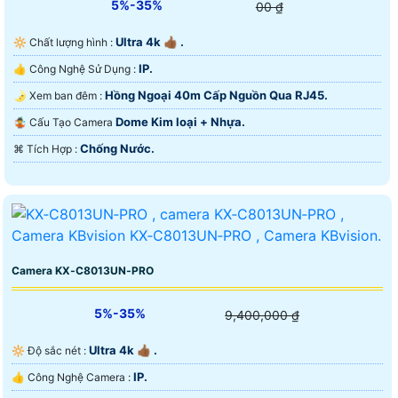
5%-35%
00 ₫
Ultra 4k 👍🏾 .
🔆 Chất lượng hình :
IP.
👍 Công Nghệ Sử Dụng :
Hồng Ngoại 40m Cấp Nguồn Qua RJ45.
🌛 Xem ban đêm :
Dome Kim loại + Nhựa.
🤹 Cấu Tạo Camera
Chống Nước.
️⌘ Tích Hợp :
Camera KX‑C8013UN‑PRO
5%-35%
9,400,000 ₫
Ultra 4k 👍🏾 .
🔆 Độ sắc nét :
IP.
👍 Công Nghệ Camera :