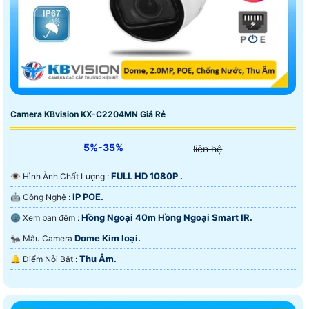
Camera KBvision KX-C2204MN Giá Rẻ
5%-35%
liên hệ
FULL HD 1080P .
👁 Hình Ành Chất Lượng :
IP POE.
🤖️ Công Nghệ :
Hồng Ngoại 40m Hồng Ngoại Smart IR.
🌚 Xem ban đêm :
Dome Kim loại.
🐜 Mẫu Camera
Thu Âm.
️🔔 Điểm Nỗi Bật :