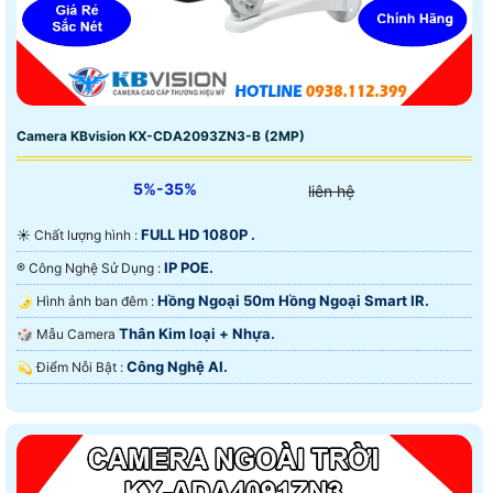
Camera KBvision KX-CDA2093ZN3-B (2MP)
5%-35%
liên hệ
FULL HD 1080P .
☀️ Chất lượng hình :
IP POE.
®️ Công Nghệ Sử Dụng :
Hồng Ngoại 50m Hồng Ngoại Smart IR.
🌛 Hình ảnh ban đêm :
Thân Kim loại + Nhựa.
🎲 Mẫu Camera
Công Nghệ AI.
️💫 Điểm Nỗi Bật :