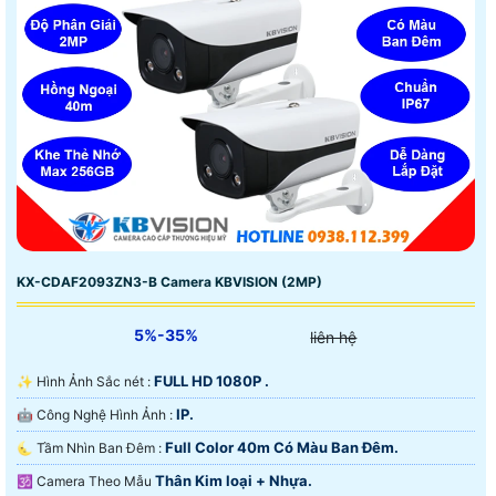
KX-CDAF2093ZN3-B Camera KBVISION (2MP)
5%-35%
liên hệ
FULL HD 1080P .
✨ Hình Ảnh Sắc nét :
IP.
🤖️ Công Nghệ Hình Ảnh :
Full Color 40m Có Màu Ban Ðêm.
🌜 Tầm Nhìn Ban Đêm :
Thân Kim loại + Nhựa.
🕉️ Camera Theo Mẫu