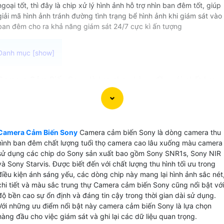
ngoại tốt, thì đây là chip xử lý hình ảnh hỗ trợ nhìn ban đêm tốt, giúp
giải mã hình ảnh tránh đường tình trạng bể hình ảnh khi giám sát vào
ban đêm cho ra khả năng giám sát 24/7 cực kì ấn tượng
Camera Cảm Biến Sony là lựa chọn hàng đầu với chất lượn
ghi hình ban đêm sắc nét. camera sử dụng các cảm biến
Sony chất lượng cao như Sony SNR1s, Sony NIR, Sony
Starvis, Tin hơn mang đến hình ảnh chất lượng và rõ nét
ngay cả trong điều kiện ánh sáng yếu. Với khả năng xử lý
Camera Cảm Biến Sony
Camera cảm biến Sony là dòng camera thu
hình ảnh tốt hơn, Camera Cảm Biến Sony là sự lựa chọn
hình ban đêm chất lượng tuổi thọ camera cao lâu xuống màu camera
tuyệt vời cho hệ thống camera quan sát, giúp bạn yên tâm
sử dụng các chip do Sony sản xuất bao gồm Sony SNR1s, Sony NIR
về chất lượng hình ảnh.
và Sony Starvis. Được biết đến với chất lượng thu hình tối ưu trong
điều kiện ánh sáng yếu, các dòng chip này mang lại hình ảnh sắc nét
chi tiết và màu sắc trung thự Camera cảm biến Sony cũng nổi bật với
độ bền cao sự ổn định và đáng tin cậy trong thời gian dài sử dụng.
Với những ưu điểm nổi bật này camera cảm biến Sony là lựa chọn
hàng đầu cho việc giám sát và ghi lại các dữ liệu quan trọng.