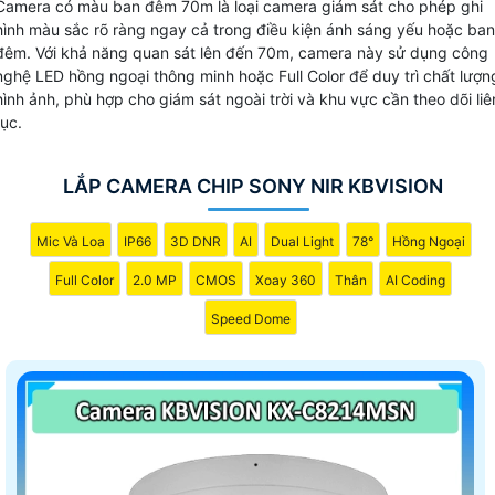
Camera có màu ban đêm 70m là loại camera giám sát cho phép ghi
hình màu sắc rõ ràng ngay cả trong điều kiện ánh sáng yếu hoặc ban
đêm. Với khả năng quan sát lên đến 70m, camera này sử dụng công
nghệ LED hồng ngoại thông minh hoặc Full Color để duy trì chất lượn
hình ảnh, phù hợp cho giám sát ngoài trời và khu vực cần theo dõi liê
tục.
LẮP CAMERA CHIP SONY NIR KBVISION
Mic Và Loa
IP66
3D DNR
AI
Dual Light
78°
Hồng Ngoại
Full Color
2.0 MP
CMOS
Xoay 360
Thân
AI Coding
Speed Dome