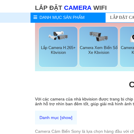
LẮP ĐẶT
CAMERA
WIFI
DANH MỤC
SẢN PHẨM
LẮP ĐẶT C
Lắp Camera H.265+
Camera Xem Biển Số
Camera
Kbvision
Xe Kbvision
K
C
Với các camera của nhà kbvision được trang bị chip x
ảnh hỗ trợ nhìn ban đêm tốt, giúp giải mã hình ảnh
Camera Cảm Biến Sony là lựa chọn hàng đầu với ch