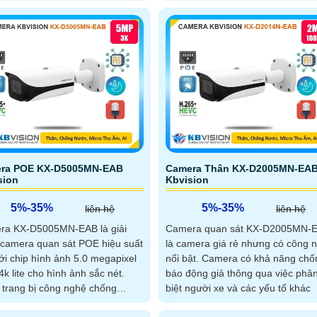
ra POE KX-D5005MN-EAB
Camera Thân KX-D2005MN-EA
sion
Kbvision
5%-35%
5%-35%
liên hệ
liên hệ
ra KX-D5005MN-EAB là giải
Camera quan sát KX-D2005MN-
camera quan sát POE hiệu suất
là camera giá rẻ nhưng có công 
ới chip hình ảnh 5.0 megapixel
nổi bật. Camera có khả năng chống
 4k lite cho hình ảnh sắc nét.
báo động giả thông qua việc phâ
trang bị công nghệ chống
biệt người xe và các yếu tố khác
 sáng...