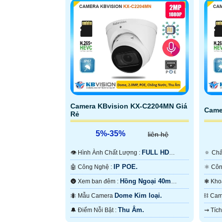
Camera KBvision KX-C2204MN Giá
Came
Rẻ
5%-35%
liên hệ
FULL HD
👁 Hình Ành Chất Lượng :
🔅 C
1080P .
IP POE.
🤖️ Công Nghệ :
Hồng Ngoại 40m
🌚 Xem ban đêm :
Hồng Ngoại Smart IR.
50m H
Dome Kim loại.
🐜 Mẫu Camera
⛓ Ca
Thu Âm.
️🔔 Điểm Nỗi Bật :