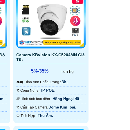
 Độ
Camera KBvision KX-C5204MN Giá
Tốt
5%-35%
liên hệ
3k .
👁️‍🗨 Hình Ành Chất Lượng :
IP POE.
⚒ Công Nghệ :
0m
Hồng Ngoại 40m
🌈 Hình ảnh ban đêm :
Hồng Ngoại Smart IR.
Dome Kim loại.
⚒ Cấu Tạo Camera
Thu Âm.
️💠 Tích Hợp :