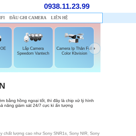
0938.11.23.99
FI
ĐẦU GHI CAMERA
LIÊN HỆ
POE
Lắp Camera
Camera Ip Thân Full
Speedom Vantech
Color Kbvision
ON
m bằng hồng ngoại tốt, thì đây là chip xử lý hình
hả năng giám sát 24/7 cực kì ấn tượng
ny chất lượng cao như Sony SNR1s, Sony NIR, Sony