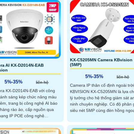
KX-C5205MN Camera KBvision
(5MP)
ra AI KX-D2014N-EAB
sion
5%-35%
liên hệ
5%-35%
liên hệ
Camera IP thân cố định ngoài trời
ra KX-D2014N-EAB với công
KBVISION KX-C5205MN là lựa c
 ánh sáng kép chức năng màu
lý tưởng cho hệ thống giám sát a
êm, trang bị công nghệ AI báo
ninh chuyên nghiệp. Có độ phân giải
hàng rào ảo, cấp nguồn qua
siêu nét 5MP cùng đèn hồng ngo
mạng IP POE công nghệ
thông minh cho tầm nhìn ban đê
ight 2.0 MP, trang bị công nghệ
lên đến 60m, camera đảm bảo hì
iện đại, cấp nguồn qua dây
ảnh rõ ràng cả ngày lẫn đêm