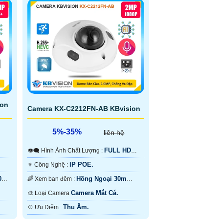
ion
Camera KX-C2212FN-AB KBvision
5%-35%
liên hệ
FULL HD
👁️‍🗨 Hình Ành Chất Lượng :
1080P .
IP POE.
⚜️ Công Nghệ :
30m
Hồng Ngoại 30m
🌈 Xem ban đêm :
Hồng Ngoại Smart IR.
Camera Mắt Cá.
🎨 Loại Camera
Thu Âm.
️💠 Ưu Điểm :