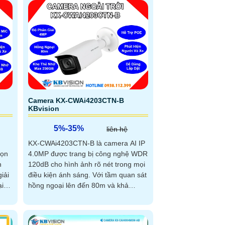
cách hiệu quả và trực quan
Camera KX-CWAi4203CTN-B
KBvision
5%-35%
liên hệ
KX-CWAi4203CTN-B là camera AI IP
4.0MP được trang bị công nghệ WDR
họn
120dB cho hình ảnh rõ nét trong mọi
n
điều kiện ánh sáng. Với tầm quan sát
hồng ngoại lên đến 80m và khả
ại
năng...
m
nh