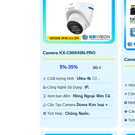
Camera KX-C8004SN-PRO
Came
5%-35%
00 ₫
Ultra 4k 👍🏾 .
🔆 Chất lượng hình :
🔆 
IP.
👍 Công Nghệ Sử Dụng :
Hồng Ngoại 40m Cấp
🌛 Xem ban đêm :
Nguồn Qua RJ45.
Dome Kim loại +
🤹 Cấu Tạo Camera
Hồng 
Nhựa.
💎 
Chống Nước.
️⌘ Tích Hợp :