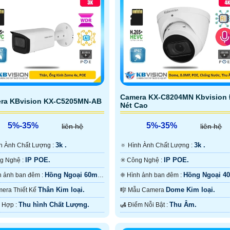
Camera KX-C8204MN Kbvision
ra KBvision KX-C5205MN-AB
Nét Cao
5%-35%
5%-35%
liên hệ
liên hệ
3k .
3k .
Hình Ành Chất Lượng :
🔅 Hình Ành Chất Lượng :
IP POE.
IP POE.
✳️ Công Nghệ :
✳️ Công Nghệ :
Hồng Ngoại 60m
Hồng Ngoại 4
✪ Hình ảnh ban đêm :
❈ Hình ảnh ban đêm :
Ngoại Smart IR.
Hồng Ngoại Smart IR.
Thân Kim loại.
Dome Kim loại.
Camera Thiết Kế
🎼️ Mẫu Camera
Thu hình Chất Lượng.
Thu Âm.
️✤ Tích Hợp :
️🛃 Điểm Nỗi Bật :