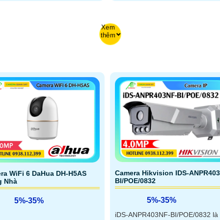
Xem
thêm
Camera Hikvision IDS-ANPR40
ra WiFi 6 DaHua DH-H5AS
BI/POE/0832
g Nhà
5%-35%
5%-35%
iDS-ANPR403NF-BI/POE/0832 là