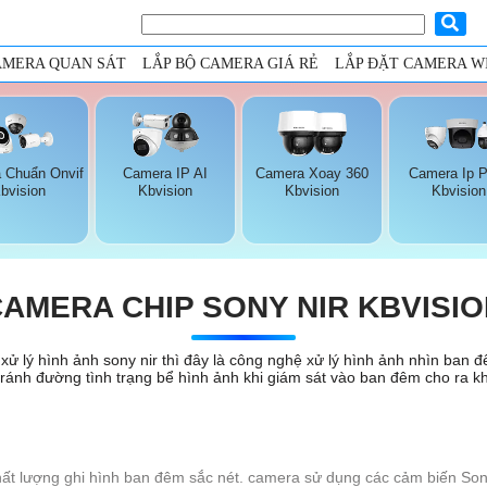
AMERA QUAN SÁT
LẮP BỘ CAMERA GIÁ RẺ
LẮP ĐẶT CAMERA WI
 Chuẩn Onvif
Camera IP AI
Camera Xoay 360
Camera Ip 
bvision
Kbvision
Kbvision
Kbvision
AMERA CHIP SONY NIR KBVISI
ử lý hình ảnh sony nir thì đây là công nghệ xử lý hình ảnh nhìn ban đê
 tránh đường tình trạng bể hình ảnh khi giám sát vào ban đêm cho ra k
ất lượng ghi hình ban đêm sắc nét. camera sử dụng các cảm biến So