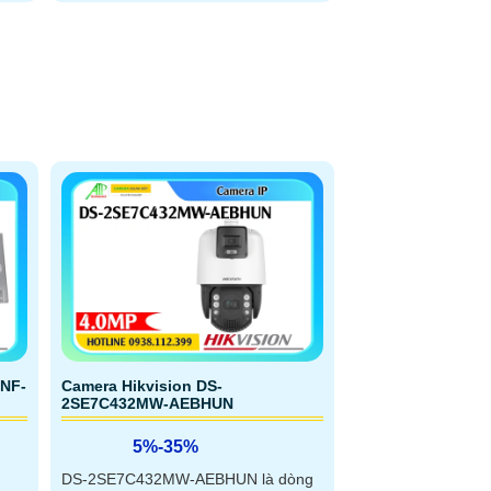
3NF-
Camera Hikvision DS-
2SE7C432MW-AEBHUN
5%-35%
DS-2SE7C432MW-AEBHUN là dòng