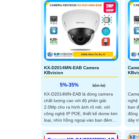
KX-D2014MN-EAB Camera
Came
KBvision
KBvi
5%-35%
liên hệ
KX-D2014MN-EAB là dòng camera
Came
chất lượng cao với độ phân giải
nghệ
2.0Mp cho ra hình ảnh rõ nét, với
ban đ
công nghệ IP POE, thiết kế dome kim
động 
loại, nhìn hồng ngoại vào ban đêm
dây 
với khoảng cách 40m, có thể nhìn
Starl
hình ảnh trong môi trường có ánh
SMD h