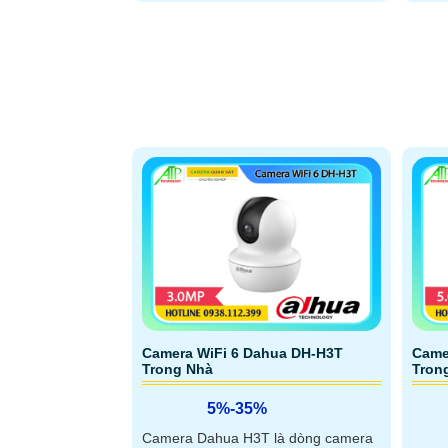
Camera WiFi 6 Dahua DH-H3T
Came
Trong Nhà
Tron
5%-35%
Camera Dahua H3T là dòng camera