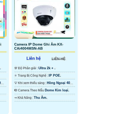
i
Camera IP Dome Ghi Âm KX-
CAi4004MSN-AB
Liên hệ
LIÊN HỆ
.
Ultra 2k + .
💯 Độ Phân giải :
IP POE.
⚛️ Trang Bị Công Nghệ :
40m
Hồng Ngoại 40m
💡 Khi xem thiếu sáng :
ONVIF.
Dome Kim loại.
🎼️ Camera Theo Mẫu
Thu Âm.
️⇝ Khả Năng :