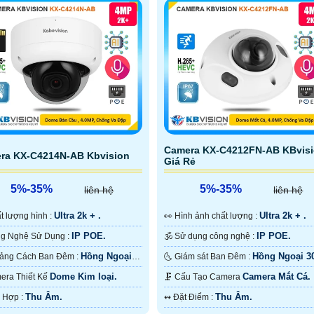
Camera KX-C4212FN-AB KBvis
ra KX-C4214N-AB Kbvision
Giá Rẻ
5%-35%
5%-35%
liên hệ
liên hệ
Ultra 2k + .
Ultra 2k + .
hất lượng hình :
️👀 Hình ảnh chất lượng :
IP POE.
IP POE.
⚛️ Công Nghệ Sử Dụng :
🕉️ Sử dụng công nghệ :
Hồng Ngoại
Hồng Ngoại 
❃ Khoảng Cách Ban Đêm :
🌜 Giám sát Ban Đêm :
ồng Ngoại Smart IR.
Hồng Ngoại Smart IR.
Dome Kim loại.
Camera Mắt Cá.
mera Thiết Kế
🗜️ Cấu Tạo Camera
Thu Âm.
Thu Âm.
️⇝ Tích Hợp :
️↭ Đặt Điểm :