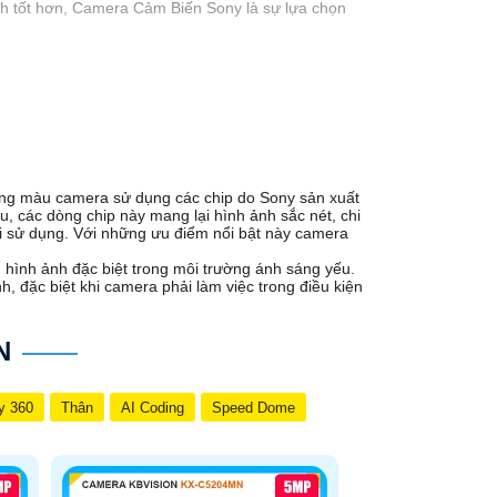
ảnh tốt hơn, Camera Cảm Biến Sony là sự lựa chọn
ống màu camera sử dụng các chip do Sony sản xuất
, các dòng chip này mang lại hình ảnh sắc nét, chi
ài sử dụng. Với những ưu điểm nổi bật này camera
g hình ảnh đặc biệt trong môi trường ánh sáng yếu.
, đặc biệt khi camera phải làm việc trong điều kiện
N
y 360
Thân
AI Coding
Speed Dome