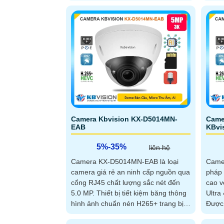
Camera Kbvision KX-D5014MN-
Came
EAB
KBvi
5%-35%
liên hệ
Camera KX-D5014MN-EAB là loại
Came
camera giá rẻ an ninh cấp nguồn qua
pháp 
cổng RJ45 chất lượng sắc nét đến
cao v
5.0 MP. Thiết bị tiết kiệm băng thông
Ultra
hình ảnh chuẩn nén H265+ trang bị
Được 
chống...
ngược