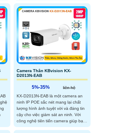
B
Camera Thân KBvision KX-
D2013N-EAB
5%-35%
liên hệ
EAB
KX-D2013N-EAB là một camera an
nghệ
ninh IP POE sắc nét mang lại chất
lượng hình ảnh tuyệt vời và đáng tin
n
cậy cho việc giám sát an ninh. Với
công nghệ tiên tiến camera giúp bạn
bảo vệ các khu vực quan trọng một