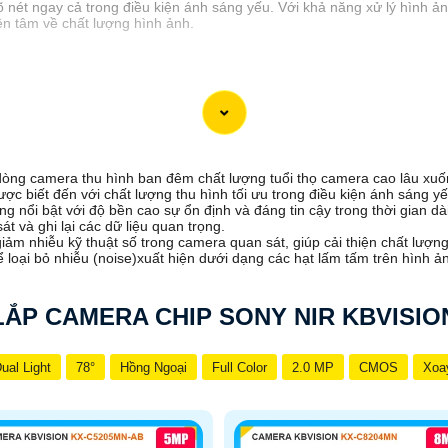
õ nét ngay cả trong điều kiện ánh sáng yếu. Với khả năng xử lý hình 
ên tâm về chất lượng hình ảnh.
òng camera thu hình ban đêm chất lượng tuổi thọ camera cao lâu xu
 biết đến với chất lượng thu hình tối ưu trong điều kiện ánh sáng yếu
g nổi bật với độ bền cao sự ổn định và đáng tin cậy trong thời gian d
t và ghi lại các dữ liệu quan trọng.
iảm nhiễu kỹ thuật số trong camera quan sát, giúp cải thiện chất lượn
loại bỏ nhiễu (noise)xuất hiện dưới dạng các hạt lấm tấm trên hình ảnh
LẮP CAMERA CHIP SONY NIR KBVISIO
ual Light
78°
Hồng Ngoại
Full Color
2.0 MP
CMOS
Xoa