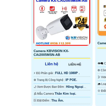
sáng mạnh nhờ công nghệ chống
điện,
ngược sáng DWDR 120db
khe 
Came
Camera KBVISION KX-
CAi2005MSN-AB

Liên hệ
LIÊN HỆ
FULL HD 1080P .
️⚡ Độ Phân giải :
IP POE.
⚙ Trang Bị Công Nghệ :
Hồng
🌧️ 
Hồng Ngoại
🌙 Xem Được Ban Đêm :
60m ONVIF.
Thân Kim loại.
🕉️ Mẫu Camera
Thu Âm.
️🆑 Đặt Điểm :