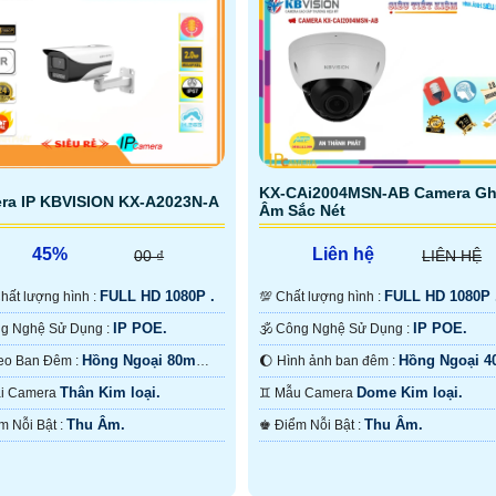
 có thể hoạt động độc lập nhờ
cắm thẻ nhớ 512Gb
KX-CAi2004MSN-AB Camera Gh
ra IP KBVISION KX-A2023N-A
Âm Sắc Nét
45%
Liên hệ
00 ₫
LIÊN HỆ
FULL HD 1080P .
FULL HD 1080P 
️‍🗨 Chất lượng hình :
💯 Chất lượng hình :
IP POE.
IP POE.
⚙ Công Nghệ Sử Dụng :
🕉️ Công Nghệ Sử Dụng :
Hồng Ngoại 80m
Hồng Ngoại 
🌛 Video Ban Đêm :
🌔 Hình ảnh ban đêm :
 Ngoại SMD.
ONVIF.
Thân Kim loại.
Dome Kim loại.
Loại Camera
♊ Mẫu Camera
Thu Âm.
Thu Âm.
️💠 Điểm Nỗi Bật :
️♚ Điểm Nỗi Bật :