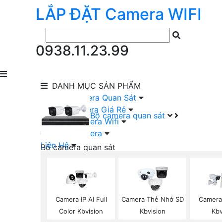
LẮP ĐẶT
Camera
WIFI
0938.11.23.99
DANH MỤC
SẢN PHẨM
lắp Đặt Camera Quan Sát
Lắp Bộ Camera Giá Rẻ
Bộ camera quan sát
Lắp Đặt Camera Wifi
Đầu Ghi Camera
Liên Hệ
Bộ camera quan sát
Camera HIKVISION Trọn Bộ
Camera KBVISION Trọn Bộ
Camera DAHUA Trọn Bộ
Camera giá Rẻ Trọn Bộ
Camera IP AI Full
Camera Thẻ Nhớ SD
Camera
Bộ Camera Nên Dùng
Color Kbvision
Kbvision
Kb
Bộ Camera Có Màu Ban Đêm