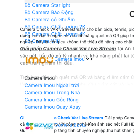
Bộ Camera Starlight
Bộ Camera Báo Động
Bộ Camera có Ghi Âm
Bộ Camera Chất Lượng 2K
Camera Check VAR và livestream cho bàn bida, tennis, pic
Bộ Camera Chất Lượng 4K
dụng xem lại thông minh với tính năng quét mã QR giúp tru
Bộ Camera Wifi
nghiệp. Đây là công cụ không thể thiếu để nâng cao chất l
Giải pháp Camera Check Var Live Stream
tại An 
sắc nét, tốc độ xử lý nhanh và khả năng phát lại 
Camera Imou
cao trải nghiệm thi đấu.
Tích hợp tiện ích quét mã QR và bảng điểm cảm 
Camera Imou
lắp đặt trọn gói, đáp ứng nhu cầu giám sát và liv
Camera Imou Ngoài trời
Camera Imou Trong Nhà
Camera Imou Góc Rộng
Camera Imou Quay Xoay
Giải pháp Camera Check Var Live Stream
Giải pháp Camer
câu lạc bộ thể thao.Với công nghệ hình ảnh sắc nét Full
Camera Ezviz
Giải pháp này giúp tăng tính chuyên nghiệp,thu hút khán 