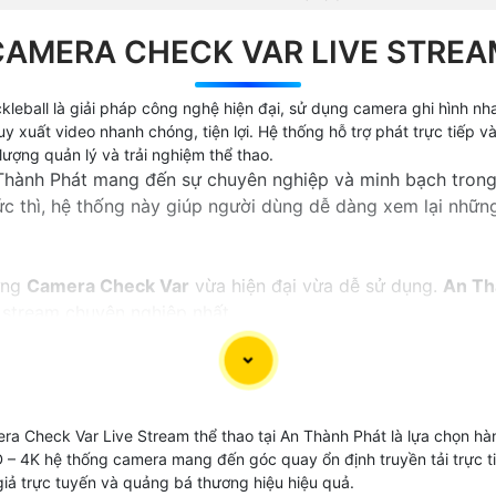
CAMERA CHECK VAR LIVE STREA
kleball là giải pháp công nghệ hiện đại, sử dụng camera ghi hình nh
y xuất video nhanh chóng, tiện lợi. Hệ thống hỗ trợ phát trực tiếp 
ượng quản lý và trải nghiệm thể thao.
Thành Phát mang đến sự chuyên nghiệp và minh bạch trong 
tức thì, hệ thống này giúp người dùng dễ dàng xem lại nhữn
ứng
Camera Check Var
vừa hiện đại vừa dễ sử dụng.
An Th
e stream chuyên nghiệp nhất.
a Check Var Live Stream thể thao tại An Thành Phát là lựa chọn hà
 HD – 4K hệ thống camera mang đến góc quay ổn định truyền tải trực
giả trực tuyến và quảng bá thương hiệu hiệu quả.