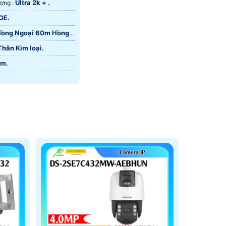
Ultra 2k + .
ượng :
POE.
ồng Ngoại 60m Hồng
Thân Kim loại.
Âm.