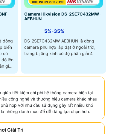
3NF-
Camera Hikvision DS-2SE7C432MW-
AEBHUN
5%-35%
à dòng
DS-2SE7C432MW-AEBHUN là dòng
p biển
camera phù hợp lắp đặt ở ngoài trời,
p có
trang bị ống kính có độ phân giải 4
 độ lên
n giải
giúp tiết kiệm chi phí hệ thống camera hiện tại
 nhiều công nghệ và thường hiệu camera khác nhau
 phù hợp với nhu cầu sử dụng gây rất nhiều khó
 là những danh mục để dễ dàng lựa chọn hơn.
i Giải Trí