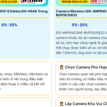
Camera Hikvision IDS-ANPR40
WiFi 6 DaHua DH-H5AS Trong
BI/POE/0832
5%-35%
5%-35%
iDS-ANPR403NF-BI/POE/0832 l
camera thuộc dự án camera chụ
số xe, tích hợp công nghệ AI giú
thể chụp được biển số xe với tốc
đến 120km/h, ống kính có độ phâ
4
🤵 Chọn Camera Phù Hợp
, Imou, KBVision, Hikvision và
chọn camera quan sát phù hợp 
 hình rõ nét trong điều kiện
trên thị trường có nhiều mẫu
đàm thoại 2 chiều và kết nối
chính vì vây việc chọn camera
u
khăn cho người dùng, sau đây
🤵 Lắp Camera Khu Vui Chơ