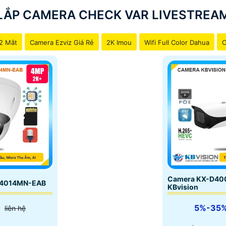
LẮP CAMERA CHECK VAR LIVESTREA
2 Mắt
Camera Ezviz Giá Rẻ
2K Imou
Wifi Full Color Dahua
C
Camera KX-D40
D4014MN-EAB
KBvision
5%-35
liên hệ
e Stream