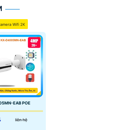
M
amera Wifi 2K
05MN-EAB POE
%
liên hệ