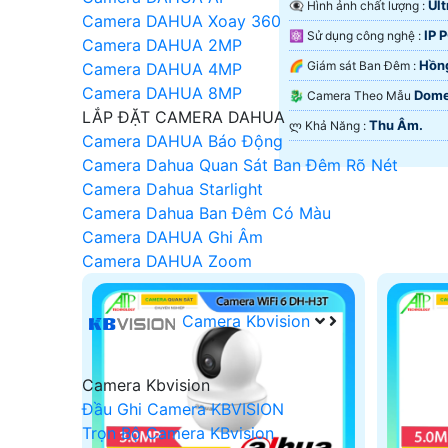
Ult
👁️‍🗨 Hình ảnh chất lượng :
Tiêu Chí Chọn Camera Check Var Live Stre
Camera DAHUA Xoay 360
Các Dòng Camera Check Var Live Stream Ph
IP 
⚛️ Sử dụng công nghệ :
Camera DAHUA 2MP
Quy Trình Lắp Đặt Camera Check Var Live 
Hồn
🌈 Giám sát Ban Đêm :
Camera DAHUA 4MP
Dịch Vụ Lắp Đặt Camera Check Var Live Str
Hồng Ngoại Smart IR.
Camera DAHUA 8MP
Dome 
🐉️ Camera Theo Mẫu
LẮP ĐẶT CAMERA DAHUA
Thu Âm.
️ლ Khả Năng :
Camera DAHUA Báo Động
Camera Dahua Quan Sát Ban Đêm Rõ Nét
'
Camera Dahua Starlight
Camera Dahua Ban Đêm Có Màu
Camera DAHUA Ghi Âm
Camera DAHUA Zoom
Camera Kbvision
Camera Kbvision
Đầu Ghi Camera KBVISION
Trọn Bộ Camera KBvision