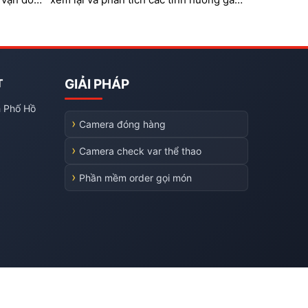
tranh cãi trong thi đấu thể thao. Hệ
thống đặc biệt phù hợp với các bộ môn
như bóng đá mini, cầu lông, bida,
pickleball, tennis…
T
GIẢI PHÁP
h Phố Hồ
Camera đóng hàng
Camera check var thể thao
Phần mềm order gọi món