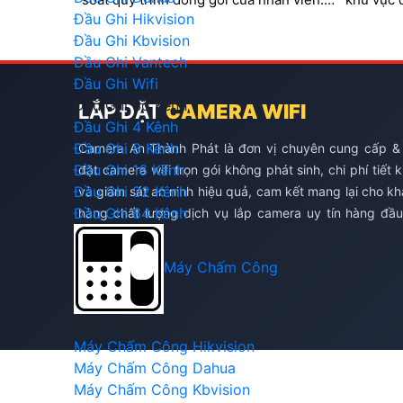
Đầu Ghi Hikvision
Đáp ứng các tiêu chuẩn của sàn thương
quá trình
mại điện tử. Ngăn chặn các trường hợp
barcode 
Đầu Ghi Kbvision
khách hàng hoàn trả hàng hóa không
đơn
Đầu Ghi Vantech
đúng sản phẩm
Đầu Ghi Wifi
Đầu Ghi Số Kênh
LẮP ĐẶT
CAMERA WIFI
Đầu Ghi 4 Kênh
Đầu Ghi 8 Kênh
Camera An Thành Phát là đơn vị chuyên cung cấp &
Đầu Ghi 16 Kênh
đặt camera wifi trọn gói không phát sinh, chi phí tiết 
Đầu Ghi 32 Kênh
và giám sát an ninh hiệu quả, cam kết mang lại cho k
Đầu Ghi 64 Kênh
hàng chất lượng dịch vụ lắp camera uy tín hàng đầu
TP.HCM
Máy Chấm Công
Máy Chấm Công
Máy Chấm Công Hikvision
Máy Chấm Công Dahua
Máy Chấm Công Kbvision