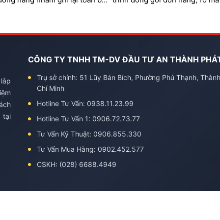
 xử lý đơn và soi rõ mã QR,
quản lý khu vực đóng hàng
trên từng sản phẩm và mã vận
CÔNG TY TNHH TM-DV ĐẦU TƯ AN THÀNH PHÁ
Trụ sở chính: 51 Lũy Bán Bích, Phường Phú Thạnh, Thàn
 lắp
Chí Minh
kiệm
Hotline Tư Vấn: 0938.11.23.99
hách
 tại
Hotline Tư Vấn 1: 0906.72.73.77
Tư Vấn Kỹ Thuật: 0906.855.330
Tư Vấn Mua Hàng: 0902.452.577
CSKH: (028) 6688.4949