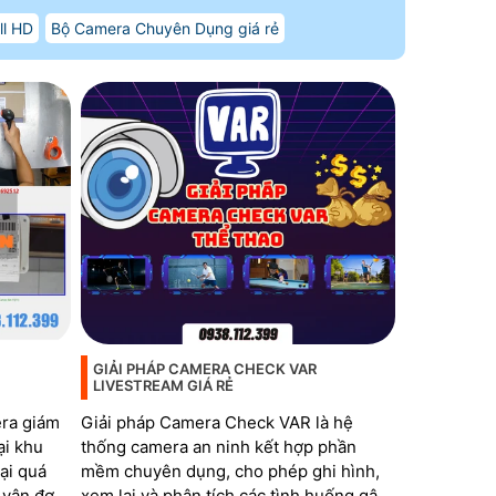
ll HD
Bộ Camera Chuyên Dụng giá rẻ
GIẢI PHÁP CAMERA CHECK VAR
LIVESTREAM GIÁ RẺ
era giám
Giải pháp Camera Check VAR là hệ
ại khu
thống camera an ninh kết hợp phần
ại quá
mềm chuyên dụng, cho phép ghi hình,
 vận đơn,
xem lại và phân tích các tình huống gây