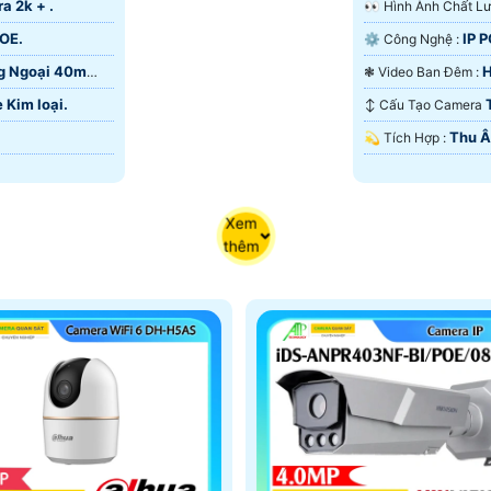
ra 2k + .
️👀 Hình Ành Chất L
am Chất Lượng
ổ Biến
POE.
IP 
⚙ Công Nghệ :
Stream Đúng Chuẩn
g Ngoại 40m
H
❃ Video Ban Đêm :
eam Tại An Thành Phát
Ngoại Smart IR.
Kim loại.
↕️ Cấu Tạo Camera
Thu 
️💫 Tích Hợp :
Xem
thêm