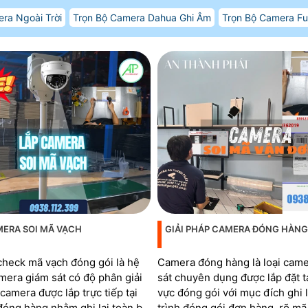
ra Ngoài Trời
Trọn Bộ Camera Dahua Ghi Âm
Trọn Bộ Camera Fu
MERA SOI MÃ VẠCH
GIẢI PHÁP CAMERA ĐÓNG HÀNG
heck mã vạch đóng gói là hệ
Camera đóng hàng là loại cam
mera giám sát có độ phân giải
sát chuyên dụng được lắp đặt t
í camera được lắp trực tiếp tại
vực đóng gói với mục đích ghi l
đóng hàng nhằm ghi lại toàn bộ
trình đóng gói đơn hàng, rõ mã