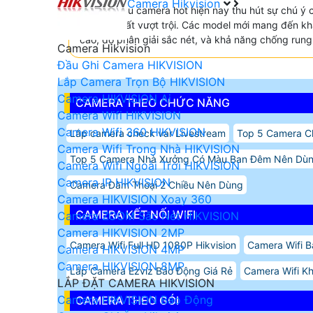
Camera Hikvision
Những mẫu camera hot hiện nay thu hút sự chú ý c
và hiệu suất vượt trội. Các model mới mang đến k
cao, độ phân giải sắc nét, và khả năng chống rung
Camera Hikvision
Đầu Ghi Camera HIKVISION
Lắp Camera Trọn Bộ HIKVISION
Camera HIKVISION Ai
CAMERA THEO CHỨC NĂNG
Camera Wifi HIKVISION
Camera Wifi 360 HIKVISION
Lắp camera check var Livestream
Top 5 Camera Ch
Camera Wifi Trong Nhà HIKVISION
Top 5 Camera Nhà Xưởng Có Màu Ban Đêm Nên Dù
Camera Wifi Ngoài Trời HIKVISION
Camera IP HIKVISION
Camera Đàm Thoại 2 Chiều Nên Dùng
Camera HIKVISION Xoay 360
CAMERA KẾT NỐI WIFI
Camera ZOOM Sắc Nét HIKVISION
Camera HIKVISION 2MP
Camera Wifi Full HD 1080P Hikvision
Camera Wifi 
Camera HIKVISION 4MP
Camera HIKVISION 8MP
Lắp Camera Ezviz Báo Động Giá Rẻ
Camera Wifi K
LẮP ĐẶT CAMERA HIKVISION
Camera HIKVISION Báo Động
CAMERA THEO GÓI