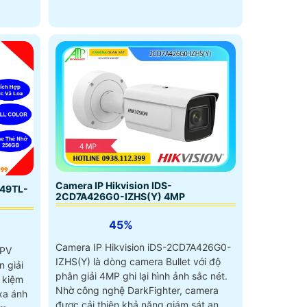
Camera IP Hikvision IDS-
49TL-
2CD7A426G0-IZHS(Y) 4MP
45%
Camera IP Hikvision iDS-2CD7A426G0-
-PV
IZHS(Y) là dòng camera Bullet với độ
 giải
phân giải 4MP ghi lại hình ảnh sắc nét.
 kiệm
Nhờ công nghệ DarkFighter, camera
được cải thiện khả năng giám sát an