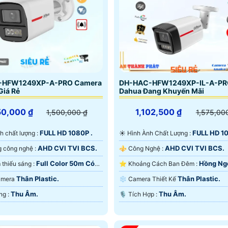
-HFW1249XP-A-PRO Camera
DH-HAC-HFW1249XP-IL-A-P
Giá Rẻ
Dahua Đang Khuyến Mãi
50,000 ₫
1,102,500 ₫
1,500,000 ₫
1,575,00
FULL HD 1080P .
FULL HD 10
ảnh chất lượng :
☀️ Hình Ành Chất Lượng :
AHD CVI TVI BCS.
AHD CVI TVI BCS.
🌠 Sử dụng công nghệ :
⚜️ Công Nghệ :
Full Color 50m Có
Hồng Ng
⭐ Khi xem thiếu sáng :
⭐ Khoảng Cách Ban Đêm :
 Ðêm.
50m Có Màu Ban Ðêm.
Thân Plastic.
Thân Plastic.
Camera
❄ Camera Thiết Kế
Thu Âm.
Thu Âm.
️🆑 Khả Năng :
️🎙 Tích Hợp :