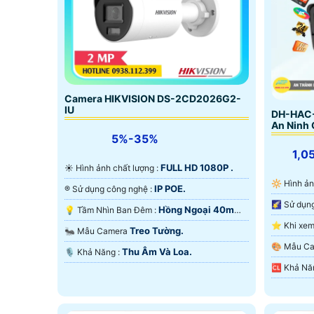
Camera HIKVISION DS-2CD2026G2-
IU
DH-HAC
An Ninh 
5%-35%
1,0
FULL HD 1080P .
☀️ Hình ảnh chất lượng :
🔆 Hình 
IP POE.
®️ Sử dụng công nghệ :
Hồng Ngoại 40m
💡 Tầm Nhìn Ban Đêm :
Công Nghệ Làm Lạnh iAUTO-X.
Treo Tường.
🐜 Mẫu Camera
Màu Ban
🎨 Mẫu 
Thu Âm Và Loa.
️🎙 Khả Năng :