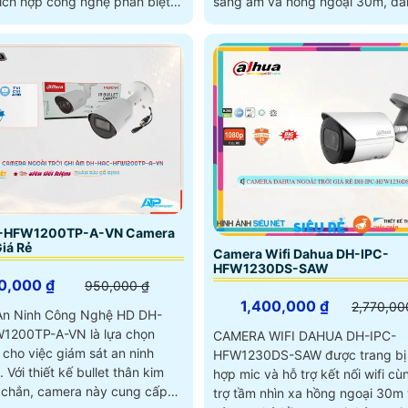
ích hợp công nghệ phân biệt
sáng ấm và hồng ngoại 30m, đ
 xe cảnh báo chủ động với loa
thoại...
anh đỏ, cùng tính năng đàm
hiều
-HFW1200TP-A-VN Camera
iá Rẻ
Camera Wifi Dahua DH-IPC-
HFW1230DS-SAW
0,000 ₫
950,000 ₫
1,400,000 ₫
2,770,00
An Ninh Công Nghệ HD DH-
1200TP-A-VN là lựa chọn
CAMERA WIFI DAHUA DH-IPC-
cho việc giám sát an ninh
HFW1230DS-SAW được trang bị 
n kim
hợp mic và hỗ trợ kết nối wifi cù
c chắn, camera này cung cấp
trợ tầm nhìn xa hồng ngoại 30m 