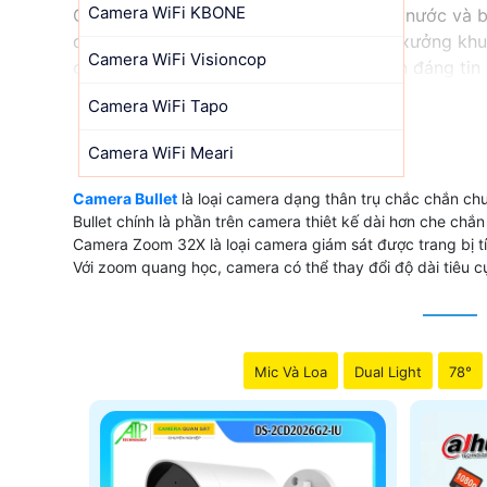
Camera WiFi KBONE
Camera Bullet thiết kế chắc chắn kháng nước và 
dụng cho công trình ngoại trời như nhà xưởng kh
Camera WiFi Visioncop
camera Bullet này thực sự là sự lựa chọn đáng tin
Camera WiFi Tapo
'
Camera WiFi Meari
Camera Bullet
là loại camera dạng thân trụ chắc chắn chu
Bullet chính là phần trên camera thiêt kế dài hơn che chắn
Camera Zoom 32X là loại camera giám sát được trang bị t
Với zoom quang học, camera có thể thay đổi độ dài tiêu cự
Mic Và Loa
Dual Light
78°