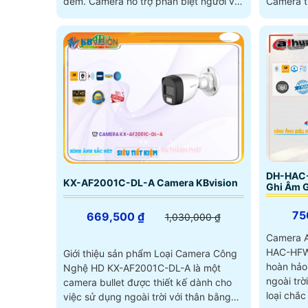
đêm. Camera hỗ trợ phân biệt người và
Camera t
xe cảnh báo chủ động với loa và đèn
người và
xanh đỏ, cùng tính năng đàm thoại 2
và đèn x
chiều
thoại 2 c
DH-HAC
KX-AF2001C-DL-A Camera KBvision
Ghi Âm G
75
669,500 ₫
1,030,000 ₫
Camera 
HAC-HFW
Giới thiệu sản phẩm Loại Camera Công
hoàn hảo 
Nghệ HD KX-AF2001C-DL-A là một
ngoài trời. Với thiết kế bullet thâ
camera bullet được thiết kế dành cho
loại chắ
việc sử dụng ngoài trời với thân bằng