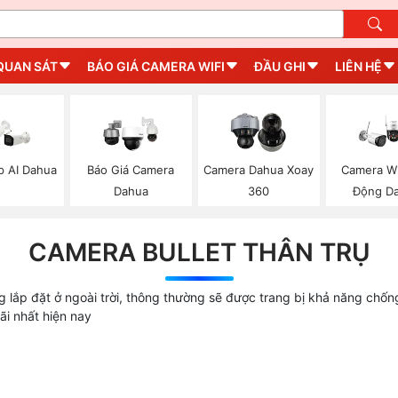
QUAN SÁT
BÁO GIÁ CAMERA WIFI
ĐẦU GHI
LIÊN HỆ
p AI Dahua
Báo Giá Camera
Camera Dahua Xoay
Camera Wi
Dahua
360
Động D
CAMERA BULLET THÂN TRỤ
 lắp đặt ở ngoài trời, thông thường sẽ được trang bị khả năng chốn
i nhất hiện nay