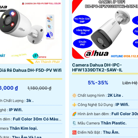
Camera Dahua DH-IPC-
HFW1339DTK2-SAW-IL
Giá Rẻ Dahua DH-F5D-PV Wifi
5%-35%
Liên Hệ
6,000 ₫
1,180,000 ₫
2K Lite .
🔆 Chất lượng hình :
3k .
 Ành Chất Lượng :
IP Wifi.
⚜️ Công Nghệ Sử Dụng :
IP Wifi.
✳️ Công Nghệ :
Full Color 3
🌈 Hình ảnh ban đêm :
Full Color 30m Có Màu
🌙 Xem ban đêm :
Màu Ban Ðêm.
Thân Plastic.
🗜️ Mẫu Camera
Thân Kim loại.
Camera
Thu Âm.
️🆑 Điểm Nỗi Bật :
Thu Âm Và Loa.
️🎙 Điểm Nỗi Bật :