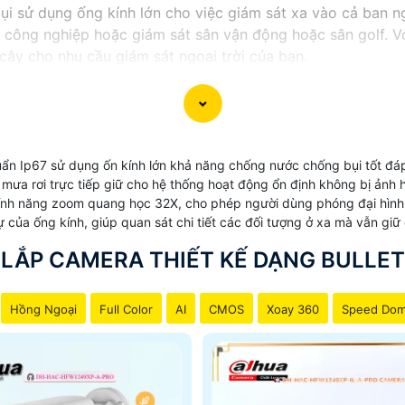
bụi sử dụng ống kính lớn cho việc giám sát xa vào cả ban 
u công nghiệp hoặc giám sát sân vận động hoặc sân golf. 
 cậy cho nhu cầu giám sát ngoại trời của bạn.
ẩn Ip67 sử dụng ốn kính lớn khả năng chống nước chống bụi tốt đáp 
 mưa rơi trực tiếp giữ cho hệ thống hoạt động ổn định không bị ảnh h
ính năng zoom quang học 32X, cho phép người dùng phóng đại hình ả
 của ống kính, giúp quan sát chi tiết các đối tượng ở xa mà vẫn giữ
LẮP CAMERA THIẾT KẾ DẠNG BULLET
Hồng Ngoại
Full Color
AI
CMOS
Xoay 360
Speed Do