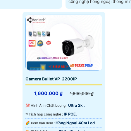
trung thực với độ phân giải 2
công nghệ hồng ngoại thông min
CAMERA WIFI...
Camera Bullet VP-2200IP
1,600,000 ₫
1,600,000 ₫
Ultra 2k .
💯 Hình Ành Chất Lượng :
IP POE.
®️ Tích hợp công nghệ :
Hồng Ngoại 40m Led
🌈 Xem ban đêm :
Array.