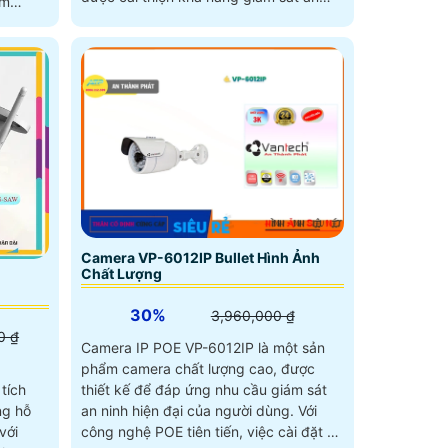
àm
ninh trong điều kiện ánh sáng yếu,
trang bị thêm công nghệ WDR 140dB
giúp cải thiện hình ảnh ngược sáng,
đảm bảo hình ảnh luôn được rõ ràng
Camera VP-6012IP Bullet Hình Ảnh
Chất Lượng
30%
3,960,000 ₫
0 ₫
Camera IP POE VP-6012IP là một sản
phẩm camera chất lượng cao, được
thiết kế để đáp ứng nhu cầu giám sát
tích
an ninh hiện đại của người dùng. Với
ng hỗ
công nghệ POE tiên tiến, việc cài đặt và
với