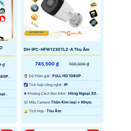
RO
DH-IPC-HFW1230TL2-A Thu Âm
745,500 ₫
100,000 ₫
0 ₫
FULL HD 1080P .
🦉 Độ Phân giải :
80P .
IP.
🌠 Tích hợp công nghệ :
Hồng Ngoại 30m
❃ Khoảng Cách Ban Đêm :
oại
Hồng Ngoại Smart IR.
Thân Kim loại + Nhựa.
🕸️ Mẫu Camera
Thu Âm.
️🔔 Tích Hợp :