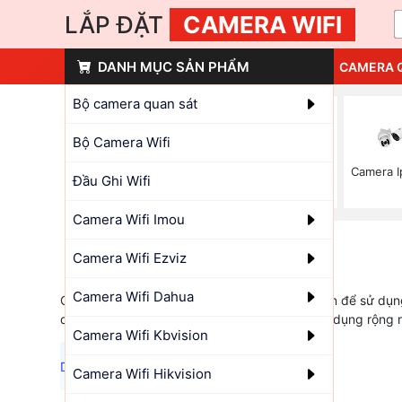
LẮP ĐẶT
CAMERA WIFI
DANH MỤC SẢN PHẨM
CAMERA 
Bộ camera quan sát
Bộ Camera Wifi
Camera Dahua 4K
Lắp Camera Auto
Camera I
Đầu Ghi Wifi
Siêu Nét
Tracking
Camera Wifi Imou
Camera Wifi Ezviz
Camera Wifi Dahua
Camera bullet là dòng camera sản xuất chuyên để sử dụng
dạng thân dài đẹp mắt, được ứng dụng và sử dụng rộng rã
Camera Wifi Kbvision
Camera Wifi Hikvision