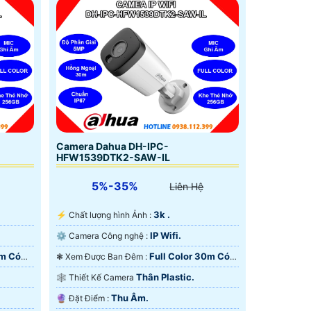
Camera Dahua DH-IPC-
HFW1539DTK2-SAW-IL
5%-35%
Liên Hệ
3k .
️⚡ Chất lượng hình Ảnh :
IP Wifi.
⚙ Camera Công nghệ :
0m Có
Full Color 30m Có
❃ Xem Được Ban Đêm :
Màu Ban Ðêm.
Thân Plastic.
🕸️ Thiết Kế Camera
Thu Âm.
️🔮 Đặt Điểm :