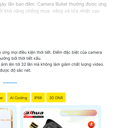
ngày lẫn ban đêm. Camera Bullet thường được ứng
Với khả năng chống mưa nắng và tỏa nhiệt cao
ứng mọi điều kiện thời tiết. Điểm đặc biệt của camera
ưởng bởi thời tiết xấu.
nh lên tới 32 lần mà không làm giảm chất lượng video.
 được độ sắc nét.
me
AI Coding
IP66
3D DNR