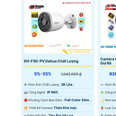
Camera 
DH-F3D-PV Dahua Chất Lượng
Giá Rẻ
5%-35%
82
1,042,000 ₫
2K Lite .
☀️ Hình Ành Chất Lượng :
️👀 Hình
IP Wifi.
🤖️ Công Nghệ :
Full Color 30m
🔴 Khoảng Cách Ban Đêm :
Có Màu Ban Ðêm.
Ban Ðêm.
Thân Kim loại.
♊ Thiết Kế Camera
🤹 Loại 
Thu Âm Và Loa.
️↭ Điểm Nỗi Bật :