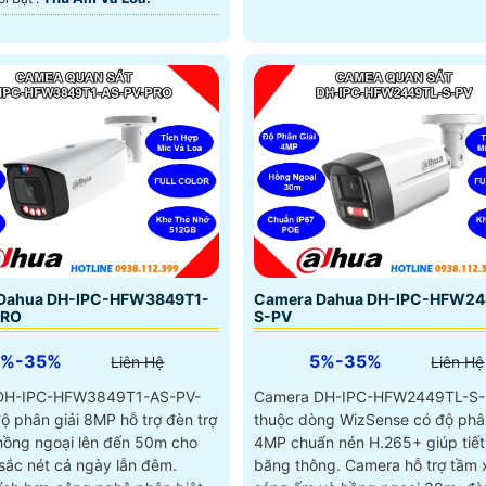
Dahua DH-IPC-HFW3849T1-
Camera Dahua DH-IPC-HFW24
PRO
S-PV
5%-35%
5%-35%
Liên Hệ
Liên Hệ
DH-IPC-HFW3849T1-AS-PV-
Camera DH-IPC-HFW2449TL-S
ộ phân giải 8MP hỗ trợ đèn trợ
thuộc dòng WizSense có độ phân
hồng ngoại lên đến 50m cho
4MP chuẩn nén H.265+ giúp tiết
 sắc nét cả ngày lẫn đêm.
băng thông. Camera hỗ trợ tầm xa ánh