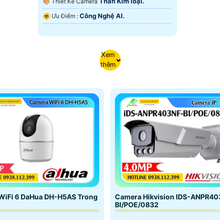
Thân Kim loại.
🎨 Thiết Kế Camera
Công Nghệ AI.
️☣️ Ưu Điểm :
Xem
thêm
Camera Hikvision IDS-ANPR40
WiFi 6 DaHua DH-H5AS Trong
BI/POE/0832