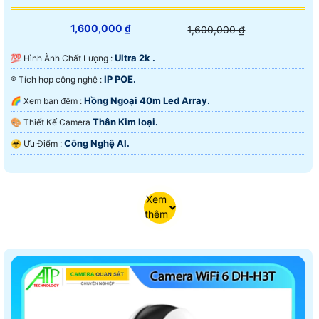
1,600,000 ₫
1,600,000 ₫
Ultra 2k .
💯 Hình Ành Chất Lượng :
IP POE.
®️ Tích hợp công nghệ :
Hồng Ngoại 40m Led Array.
🌈 Xem ban đêm :
Thân Kim loại.
🎨 Thiết Kế Camera
Công Nghệ AI.
️☣️ Ưu Điểm :
Xem
thêm