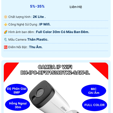
5%-35%
Liên Hệ
2K Lite .
🔆 Chất lượng hình :
IP Wifi.
⚜️ Công Nghệ Sử Dụng :
Full Color 30m Có Màu Ban Ðêm.
🌈 Hình ảnh ban đêm :
Thân Plastic.
🗜️ Mẫu Camera
Thu Âm.
️🆑 Điểm Nỗi Bật :