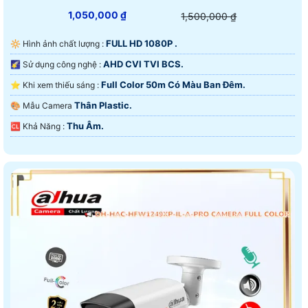
1,050,000 ₫
1,500,000 ₫
FULL HD 1080P .
🔆 Hình ảnh chất lượng :
AHD CVI TVI BCS.
🌠 Sử dụng công nghệ :
Full Color 50m Có Màu Ban Ðêm.
⭐ Khi xem thiếu sáng :
Thân Plastic.
🎨 Mẫu Camera
Thu Âm.
️🆑 Khả Năng :