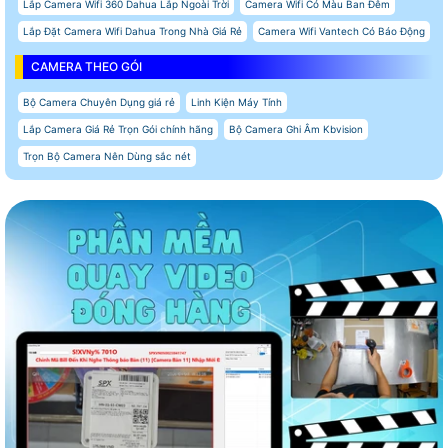
Lắp Camera Wifi 360 Dahua Lắp Ngoài Trời
Camera Wifi Có Màu Ban Đêm
Lắp Đặt Camera Wifi Dahua Trong Nhà Giá Rẻ
Camera Wifi Vantech Có Báo Động
CAMERA THEO GÓI
Bộ Camera Chuyên Dụng giá rẻ
Linh Kiện Máy Tính
Lắp Camera Giá Rẻ Trọn Gói chính hãng
Bộ Camera Ghi Âm Kbvision
Trọn Bộ Camera Nên Dùng sắc nét