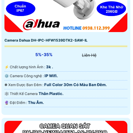
Camera Dahua DH-IPC-HFW1539DTK2-SAW-IL
5%-35%
Liên Hệ
3k .
️⚡ Chất lượng hình Ảnh :
IP Wifi.
⚙ Camera Công nghệ :
Full Color 30m Có Màu Ban Ðêm.
❃ Xem Được Ban Đêm :
Thân Plastic.
🕸️ Thiết Kế Camera
Thu Âm.
️🔮 Đặt Điểm :