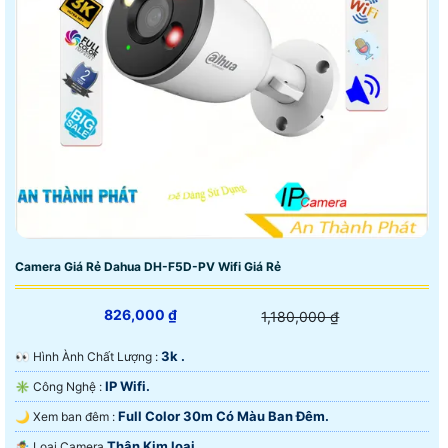
Camera Giá Rẻ Dahua DH-F5D-PV Wifi Giá Rẻ
826,000 ₫
1,180,000 ₫
3k .
️👀 Hình Ành Chất Lượng :
IP Wifi.
✳️ Công Nghệ :
Full Color 30m Có Màu Ban Ðêm.
🌙 Xem ban đêm :
Thân Kim loại.
🤹 Loại Camera