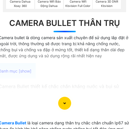
Camera Dahua
Camera Wifi Báo
Camera Wifi
Camera 3D DNR
Xoay 360
Động Dahua
Kbvision Full Color
Kbvision
CAMERA BULLET THÂN TRỤ
Camera bullet là dòng camera sản xuất chuyên để sử dụng lắp đặt ở
ngoài trời, thông thường sẽ được trang bị khả năng chống nước,
chống bụi và chống va đập ở mứng tốt, thiết kế dạng thân dài đẹp
mắt, được ứng dụng và sử dụng rộng rãi nhất hiện nay
Camera Bullet thiết kế chắc chắn kháng nước và bụi sử
dụng ống kính lớn cho việc giám sát xa vào cả ban ngày lẫ
ban đêm. Camera Bullet thường được ứng dụng cho công
trình ngoại trời như nhà xưởng khu công nghiệp hoặc giám
sát sân vận động hoặc sân golf. Với khả năng chống mưa
nắng và tỏa nhiệt cao camera Bullet này thực sự là sự lựa
Camera Bullet
là loại camera dạng thân trụ chắc chắn chuẩn Ip67 sử
chọn đáng tin cậy cho nhu cầu giám sát ngoại trời của bạn.
dụng ốn kính lớn khả năng chống nước chống bụi tốt đáp ứng mọi