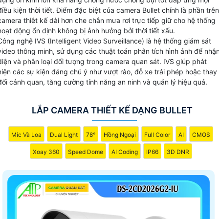
điều kiện thời tiết. Điểm đặc biệt của camera Bullet chính là phần trên
camera thiêt kế dài hơn che chắn mưa rơi trực tiếp giữ cho hệ thống
hoạt động ổn định không bị ảnh hưởng bởi thời tiết xấu.
Công nghệ IVS (Intelligent Video Surveillance) là hệ thống giám sát
video thông minh, sử dụng các thuật toán phân tích hình ảnh để nhậ
diện và phân loại đối tượng trong camera quan sát. IVS giúp phát
hiện các sự kiện đáng chú ý như vượt rào, đỗ xe trái phép hoặc thay
đổi cảnh quan, tăng cường tính năng an ninh và quản lý hiệu quả.
LẮP CAMERA THIẾT KẾ DẠNG BULLET
Mic Và Loa
Dual Light
78°
Hồng Ngoại
Full Color
AI
CMOS
Xoay 360
Speed Dome
AI Coding
IP66
3D DNR