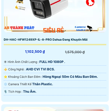
DH-HAC-HFW1249XP-IL-A-PRO Dahua Đang Khuyến Mãi
1,102,500 ₫
1,575,000 ₫
FULL HD 1080P .
☀️ Hình Ành Chất Lượng :
AHD CVI TVI BCS.
⚜️ Công Nghệ :
Hồng Ngoại 50m Có Màu Ban Ðêm.
⭐ Khoảng Cách Ban Đêm :
Thân Plastic.
❄ Camera Thiết Kế
Thu Âm.
️🎙 Tích Hợp :