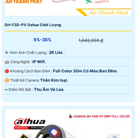
DH-F3D-PV Dahua Chất Lượng
5%-35%
1,042,000 ₫
2K Lite .
☀️ Hình Ành Chất Lượng :
IP Wifi.
🤖️ Công Nghệ :
Full Color 30m Có Màu Ban Ðêm.
🔴 Khoảng Cách Ban Đêm :
Thân Kim loại.
♊ Thiết Kế Camera
Thu Âm Và Loa.
️↭ Điểm Nỗi Bật :