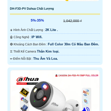
DH-F3D-PV Dahua Chất Lượng
5%-35%
1,042,000 ₫
2K Lite .
☀️ Hình Ành Chất Lượng :
IP Wifi.
🤖️ Công Nghệ :
Full Color 30m Có Màu Ban Ðêm.
🔴 Khoảng Cách Ban Đêm :
Thân Kim loại.
♊ Thiết Kế Camera
Thu Âm Và Loa.
️↭ Điểm Nỗi Bật :