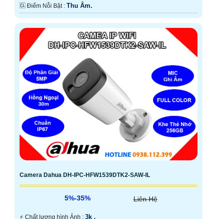
Thu Âm.
️🆑 Điểm Nỗi Bật :
Camera Dahua DH-IPC-HFW1539DTK2-SAW-IL
5%-35%
Liên Hệ
3k .
️⚡ Chất lượng hình Ảnh :