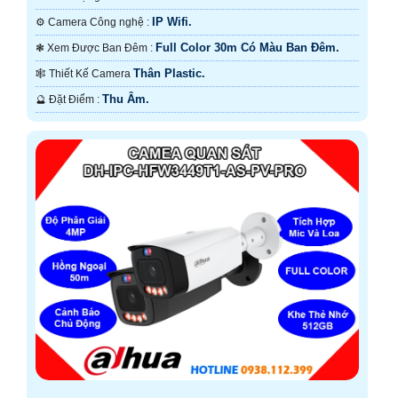
IP Wifi.
⚙ Camera Công nghệ :
Full Color 30m Có Màu Ban Ðêm.
❃ Xem Được Ban Đêm :
Thân Plastic.
🕸️ Thiết Kế Camera
Thu Âm.
️🔮 Đặt Điểm :