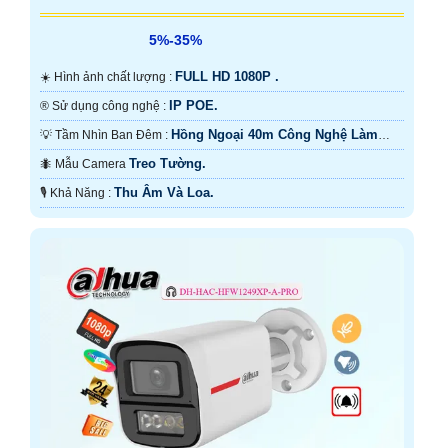
5%-35%
FULL HD 1080P .
☀️ Hình ảnh chất lượng :
IP POE.
®️ Sử dụng công nghệ :
Hồng Ngoại 40m Công Nghệ Làm
💡 Tầm Nhìn Ban Đêm :
Lạnh iAUTO-X.
Treo Tường.
🐜 Mẫu Camera
Thu Âm Và Loa.
️🎙 Khả Năng :