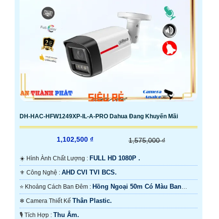
DH-HAC-HFW1249XP-IL-A-PRO Dahua Đang Khuyến Mãi
1,102,500 ₫
1,575,000 ₫
FULL HD 1080P .
☀️ Hình Ành Chất Lượng :
AHD CVI TVI BCS.
⚜️ Công Nghệ :
Hồng Ngoại 50m Có Màu Ban
⭐ Khoảng Cách Ban Đêm :
Ðêm.
Thân Plastic.
❄ Camera Thiết Kế
Thu Âm.
️🎙 Tích Hợp :