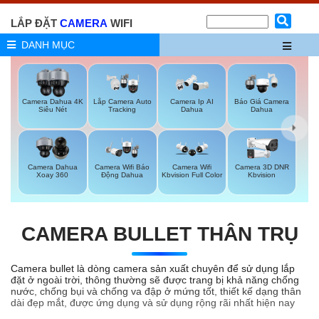
LẮP ĐẶT
CAMERA
WIFI
DANH MỤC
Camera Dahua 4K
Lắp Camera Auto
Camera Ip AI
Báo Giá Camera
Siêu Nét
Tracking
Dahua
Dahua
Camera Dahua
Camera Wifi Báo
Camera Wifi
Camera 3D DNR
Xoay 360
Động Dahua
Kbvision Full Color
Kbvision
CAMERA BULLET THÂN TRỤ
Camera bullet là dòng camera sản xuất chuyên để sử dụng lắp
đặt ở ngoài trời, thông thường sẽ được trang bị khả năng chống
nước, chống bụi và chống va đập ở mứng tốt, thiết kế dạng thân
dài đẹp mắt, được ứng dụng và sử dụng rộng rãi nhất hiện nay