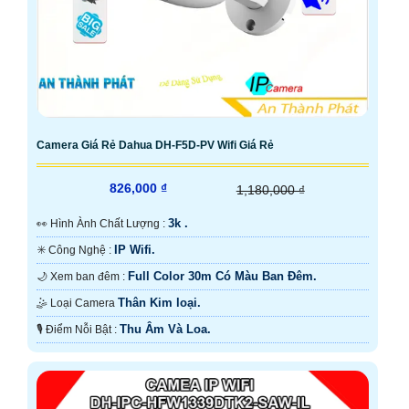
Camera Giá Rẻ Dahua DH-F5D-PV Wifi Giá Rẻ
826,000 ₫
1,180,000 ₫
3k .
️👀 Hình Ành Chất Lượng :
IP Wifi.
✳️ Công Nghệ :
Full Color 30m Có Màu Ban Ðêm.
🌙 Xem ban đêm :
Thân Kim loại.
🤹 Loại Camera
Thu Âm Và Loa.
️🎙 Điểm Nỗi Bật :