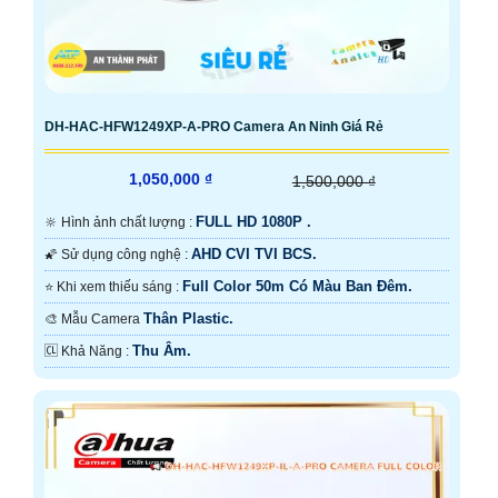
DH-HAC-HFW1249XP-A-PRO Camera An Ninh Giá Rẻ
1,050,000 ₫
1,500,000 ₫
FULL HD 1080P .
🔆 Hình ảnh chất lượng :
AHD CVI TVI BCS.
🌠 Sử dụng công nghệ :
Full Color 50m Có Màu Ban Ðêm.
⭐ Khi xem thiếu sáng :
Thân Plastic.
🎨 Mẫu Camera
Thu Âm.
️🆑 Khả Năng :