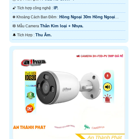
IP.
🌠 Tích hợp công nghệ :
Hồng Ngoại 30m Hồng Ngoại
❃ Khoảng Cách Ban Đêm :
Smart IR.
Thân Kim loại + Nhựa.
🕸️ Mẫu Camera
Thu Âm.
️🔔 Tích Hợp :