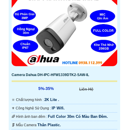
Camera Dahua DH-IPC-HFW1339DTK2-SAW-IL
5%-35%
Liên Hệ
2K Lite .
🔆 Chất lượng hình :
IP Wifi.
⚜️ Công Nghệ Sử Dụng :
Full Color 30m Có Màu Ban Ðêm.
🌈 Hình ảnh ban đêm :
Thân Plastic.
🗜️ Mẫu Camera