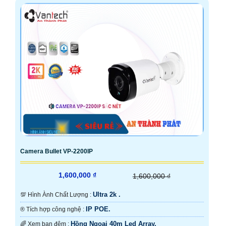
Camera Bullet VP-2200IP
1,600,000 ₫
1,600,000 ₫
Ultra 2k .
💯 Hình Ành Chất Lượng :
IP POE.
®️ Tích hợp công nghệ :
Hồng Ngoại 40m Led Array.
🌈 Xem ban đêm :