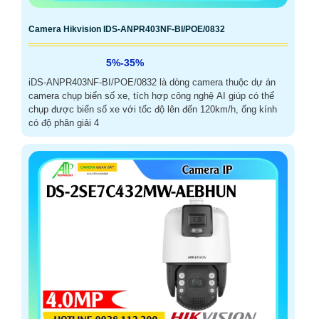
Camera Hikvision IDS-ANPR403NF-BI/POE/0832
5%-35%
iDS-ANPR403NF-BI/POE/0832 là dòng camera thuộc dự án
camera chụp biển số xe, tích hợp công nghệ AI giúp có thể
chụp được biển số xe với tốc độ lên đến 120km/h, ống kính
có độ phân giải 4