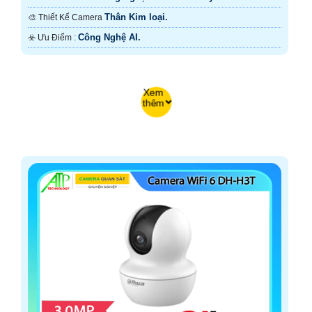
Thân Kim loại.
🎨 Thiết Kế Camera
Công Nghệ AI.
️☣️ Ưu Điểm :
Xem
thêm