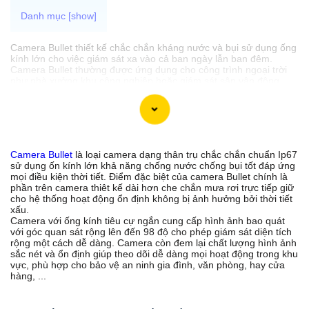
Camera Bullet thiết kế chắc chắn kháng nước và bụi sử dụng ống
kính lớn cho việc giám sát xa vào cả ban ngày lẫn ban đêm.
Camera Bullet thường được ứng dụng cho công trình ngoại trời
như nhà xưởng khu công nghiệp hoặc giám sát sân vận động
hoặc sân golf. Với khả năng chống mưa nắng và tỏa nhiệt cao
camera Bullet này thực sự là sự lựa chọn đáng tin cậy cho nhu
cầu giám sát ngoại trời của bạn.
Camera Bullet
là loại camera dạng thân trụ chắc chắn chuẩn Ip67
'
sử dụng ốn kính lớn khả năng chống nước chống bụi tốt đáp ứng
mọi điều kiện thời tiết. Điểm đặc biệt của camera Bullet chính là
phần trên camera thiêt kế dài hơn che chắn mưa rơi trực tiếp giữ
cho hệ thống hoạt động ổn định không bị ảnh hưởng bởi thời tiết
xấu.
Camera với ống kính tiêu cự ngắn cung cấp hình ảnh bao quát
với góc quan sát rộng lên đến 98 độ cho phép giám sát diện tích
rộng một cách dễ dàng. Camera còn đem lại chất lượng hình ảnh
sắc nét và ổn định giúp theo dõi dễ dàng mọi hoạt động trong khu
vực, phù hợp cho bảo vệ an ninh gia đình, văn phòng, hay cửa
hàng, ...