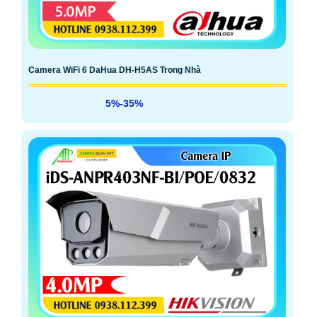
Camera WiFi 6 DaHua DH-H5AS Trong Nhà
5%-35%