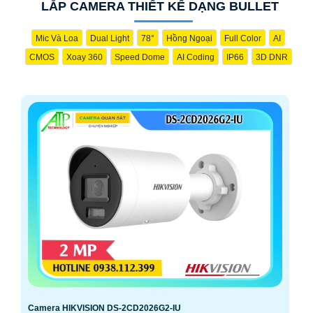
LẮP CAMERA THIẾT KẾ DẠNG BULLET
Mic Và Loa
Dual Light
78°
Hồng Ngoại
Full Color
AI
CMOS
Xoay 360
Speed Dome
AI Coding
IP66
3D DNR
Camera HIKVISION DS-2CD2026G2-IU