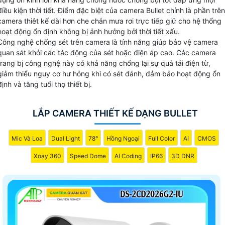
điều kiện thời tiết. Điểm đặc biệt của camera Bullet chính là phần trên
camera thiêt kế dài hơn che chắn mưa rơi trực tiếp giữ cho hệ thống
hoạt động ổn định không bị ảnh hưởng bởi thời tiết xấu.
Công nghệ chống sét trên camera là tính năng giúp bảo vệ camera
quan sát khỏi các tác động của sét hoặc điện áp cao. Các camera
trang bị công nghệ này có khả năng chống lại sự quá tải điện từ,
giảm thiểu nguy cơ hư hỏng khi có sét đánh, đảm bảo hoạt động ổn
định và tăng tuổi thọ thiết bị.
LẮP CAMERA THIẾT KẾ DẠNG BULLET
Mic Và Loa
Dual Light
78°
Hồng Ngoại
Full Color
AI
CMOS
Xoay 360
Speed Dome
AI Coding
IP66
3D DNR