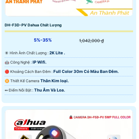
DH-F3D-PV Dahua Chất Lượng
5%-35%
1,042,000 ₫
2K Lite .
☀️ Hình Ành Chất Lượng :
IP Wifi.
🤖️ Công Nghệ :
Full Color 30m Có Màu Ban Ðêm.
🔴 Khoảng Cách Ban Đêm :
Thân Kim loại.
♊ Thiết Kế Camera
Thu Âm Và Loa.
️↭ Điểm Nỗi Bật :