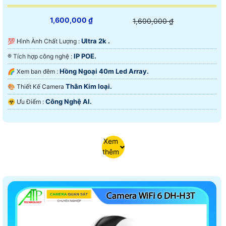
1,600,000 ₫
1,600,000 ₫
Ultra 2k .
💯 Hình Ành Chất Lượng :
IP POE.
®️ Tích hợp công nghệ :
Hồng Ngoại 40m Led Array.
🌈 Xem ban đêm :
Thân Kim loại.
🎨 Thiết Kế Camera
Công Nghệ AI.
️☣️ Ưu Điểm :
Xem
thêm