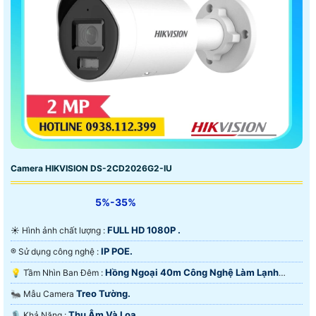
Camera HIKVISION DS-2CD2026G2-IU
5%-35%
FULL HD 1080P .
☀️ Hình ảnh chất lượng :
IP POE.
®️ Sử dụng công nghệ :
Hồng Ngoại 40m Công Nghệ Làm Lạnh
💡 Tầm Nhìn Ban Đêm :
iAUTO-X.
Treo Tường.
🐜 Mẫu Camera
Thu Âm Và Loa.
️🎙 Khả Năng :