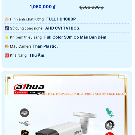
1,050,000 ₫
1,500,000 ₫
FULL HD 1080P .
🔆 Hình ảnh chất lượng :
AHD CVI TVI BCS.
🌠 Sử dụng công nghệ :
Full Color 50m Có Màu Ban Ðêm.
⭐ Khi xem thiếu sáng :
Thân Plastic.
🎨 Mẫu Camera
Thu Âm.
️🆑 Khả Năng :