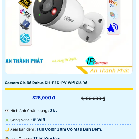
Camera Giá Rẻ Dahua DH-F5D-PV Wifi Giá Rẻ
826,000 ₫
1,180,000 ₫
3k .
️👀 Hình Ành Chất Lượng :
IP Wifi.
✳️ Công Nghệ :
Full Color 30m Có Màu Ban Ðêm.
🌙 Xem ban đêm :
Thân Kim loại.
🤹 Loại Camera