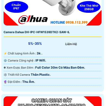
Camera Dahua DH-IPC-HFW1539DTK2-SAW-IL
5%-35%
Liên Hệ
3k .
️⚡ Chất lượng hình Ảnh :
IP Wifi.
⚙ Camera Công nghệ :
Full Color 30m Có Màu Ban Ðêm.
❃ Xem Được Ban Đêm :
Thân Plastic.
🕸️ Thiết Kế Camera
Thu Âm.
️🔮 Đặt Điểm :