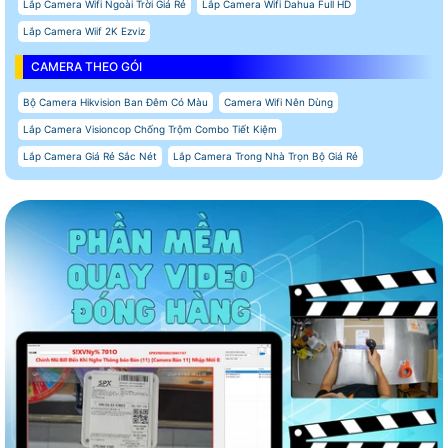
Lắp Camera Wifi Ngoài Trời Giá Rẻ
Lắp Camera Wifi Dahua Full HD
Lắp Camera Wiif 2K Ezviz
CAMERA THEO GÓI
Bộ Camera Hikvision Ban Đêm Có Màu
Camera Wifi Nên Dùng
Lắp Camera Visioncop Chống Trộm Combo Tiết Kiệm
Lắp Camera Giá Rẻ Sắc Nét
Lắp Camera Trong Nhà Trọn Bộ Giá Rẻ