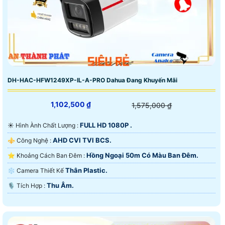
DH-HAC-HFW1249XP-IL-A-PRO Dahua Đang Khuyến Mãi
1,102,500 ₫
1,575,000 ₫
FULL HD 1080P .
☀️ Hình Ành Chất Lượng :
AHD CVI TVI BCS.
⚜️ Công Nghệ :
Hồng Ngoại 50m Có Màu Ban Ðêm.
⭐ Khoảng Cách Ban Đêm :
Thân Plastic.
❄ Camera Thiết Kế
Thu Âm.
️🎙 Tích Hợp :