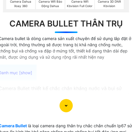
Camera Dahua
Camera Wifi Báo
Camera Wifi
Camera 3D DNR
Xoay 360
Động Dahua
Kbvision Full Color
Kbvision
CAMERA BULLET THÂN TRỤ
Camera bullet là dòng camera sản xuất chuyên để sử dụng lắp đặt ở
ngoài trời, thông thường sẽ được trang bị khả năng chống nước,
chống bụi và chống va đập ở mứng tốt, thiết kế dạng thân dài đẹp
mắt, được ứng dụng và sử dụng rộng rãi nhất hiện nay
Camera Bullet thiết kế chắc chắn kháng nước và bụi sử
dụng ống kính lớn cho việc giám sát xa vào cả ban ngày lẫ
ban đêm. Camera Bullet thường được ứng dụng cho công
trình ngoại trời như nhà xưởng khu công nghiệp hoặc giám
sát sân vận động hoặc sân golf. Với khả năng chống mưa
nắng và tỏa nhiệt cao camera Bullet này thực sự là sự lựa
Camera Bullet
là loại camera dạng thân trụ chắc chắn chuẩn Ip67 sử
chọn đáng tin cậy cho nhu cầu giám sát ngoại trời của bạn.
dụng ốn kính lớn khả năng chống nước chống bụi tốt đáp ứng mọi