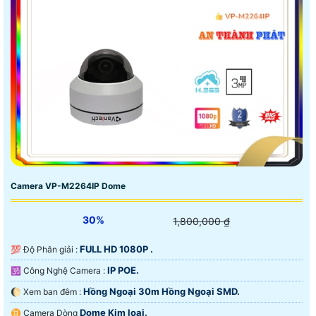
Camera VP-M2264IP Dome
30%
1,800,000 ₫
FULL HD 1080P .
💯 Độ Phân giải :
IP POE.
🕉️ Công Nghệ Camera :
Hồng Ngoại 30m Hồng Ngoại SMD.
🌔 Xem ban đêm :
Dome Kim loại.
♊ Camera Dòng