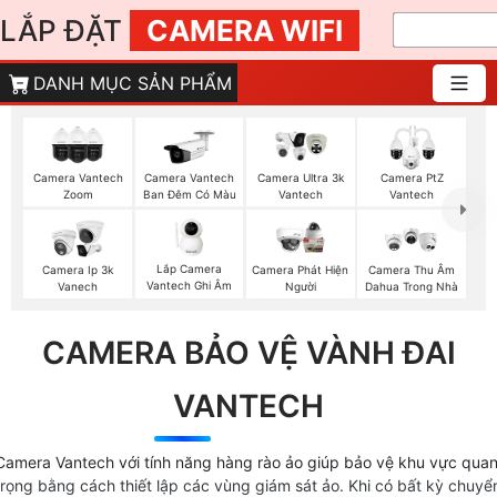
LẮP ĐẶT
CAMERA WIFI
DANH MỤC SẢN PHẨM
Camera Vantech
Camera Vantech
Camera Ultra 3k
Camera PtZ
Zoom
Ban Đêm Có Màu
Vantech
Vantech
Lắp Camera
Camera Ip 3k
Camera Phát Hiện
Camera Thu Âm
Vantech Ghi Âm
Vanech
Người
Dahua Trong Nhà
CAMERA BẢO VỆ VÀNH ĐAI
VANTECH
Camera Vantech với tính năng hàng rào ảo giúp bảo vệ khu vực qua
trọng bằng cách thiết lập các vùng giám sát ảo. Khi có bất kỳ chuyể