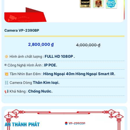
Camera VP-2390BP
2,800,000 ₫
4,000,000 ₫
FULL HD 1080P .
🔅 Hình ảnh chất lượng :
IP POE.
®️ Công Nghệ Hình Ảnh :
Hồng Ngoại 40m Hồng Ngoại Smart IR.
💥 Tầm Nhìn Ban Đêm :
Thân Kim loại.
⛓ Camera Dòng
Chống Nước.
️📢 Khả Năng :