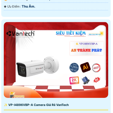
Thu Âm.
️♚ Ưu Điểm :
✨ VP-I4896VBP-A Camera Giá Rẻ VanTech