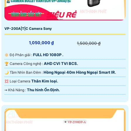
VP-200A|T|C Camera Sony
1,050,000 ₫
1,500,000 ₫
FULL HD 1080P .
🔅 Độ Phân giải :
AHD CVI TVI BCS.
🏆 Camera Công nghệ :
Hồng Ngoại 40m Hồng Ngoại Smart IR.
🌙 Tầm Nhìn Ban Đêm :
Thân Kim loại.
💢 Loại Camera
Thu hình Ổn Định.
️⇝ Khả Năng :