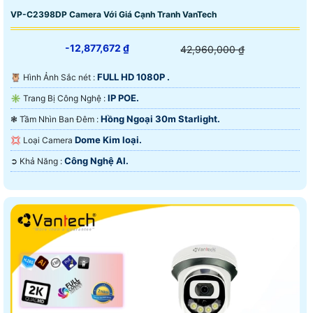
VP-C2398DP Camera Với Giá Cạnh Tranh VanTech
-12,877,672 ₫
42,960,000 ₫
FULL HD 1080P .
🦉 Hình Ảnh Sắc nét :
IP POE.
✳️ Trang Bị Công Nghệ :
Hồng Ngoại 30m Starlight.
❃ Tầm Nhìn Ban Đêm :
Dome Kim loại.
💢 Loại Camera
Công Nghệ AI.
️➲ Khả Năng :