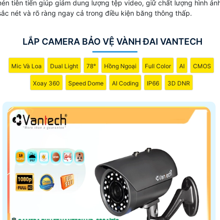
nén tiên tiến giúp giảm dung lượng tệp video, giữ chất lượng hình ản
sắc nét và rõ ràng ngay cả trong điều kiện băng thông thấp.
LẮP CAMERA BẢO VỆ VÀNH ĐAI VANTECH
Mic Và Loa
Dual Light
78°
Hồng Ngoại
Full Color
AI
CMOS
Xoay 360
Speed Dome
AI Coding
IP66
3D DNR