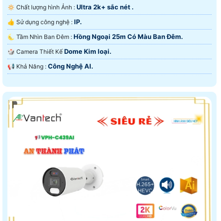
Ultra 2k+ sắc nét .
🔅 Chất lượng hình Ảnh :
IP.
👍 Sử dụng công nghệ :
Hồng Ngoại 25m Có Màu Ban Ðêm.
🌜 Tầm Nhìn Ban Đêm :
Dome Kim loại.
🎲 Camera Thiết Kế
Công Nghệ AI.
️📢 Khả Năng :