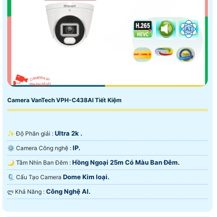
Camera VanTech VPH-C438AI Tiết Kiệm
Ultra 2k .
✨ Độ Phân giải :
IP.
⚙ Camera Công nghệ :
Hồng Ngoại 25m Có Màu Ban Ðêm.
🌙 Tầm Nhìn Ban Đêm :
Dome Kim loại.
🗜️ Cấu Tạo Camera
Công Nghệ AI.
️ლ Khả Năng :