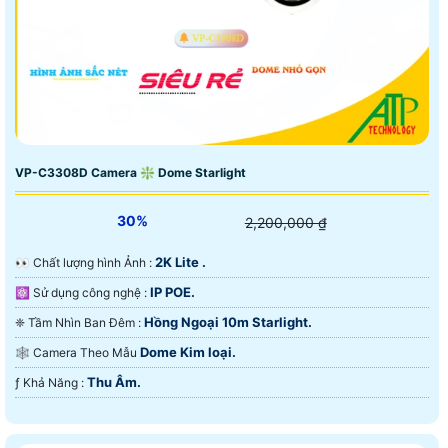
VP-C3308D Camera ❇ Dome Starlight
30%
2,200,000 ₫
2K Lite .
️👀 Chất lượng hình Ảnh :
IP POE.
⚛️ Sử dụng công nghệ :
Hồng Ngoại 10m Starlight.
❈ Tầm Nhìn Ban Đêm :
Dome Kim loại.
🕸️ Camera Theo Mẫu
Thu Âm.
️ƒ Khả Năng :