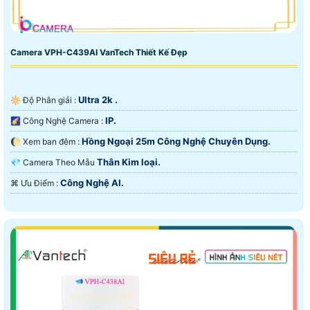
Camera VPH-C439AI VanTech Thiết Kế Đẹp
Ultra 2k .
🔆 Độ Phân giải :
IP.
🌠 Công Nghệ Camera :
Hồng Ngoại 25m Công Nghệ Chuyên Dụng.
🌔 Xem ban đêm :
Thân Kim loại.
💎 Camera Theo Mẫu
Công Nghệ AI.
️⌘ Ưu Điểm :