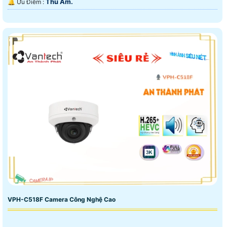
Thu Âm.
️🔔 Ưu Điểm :
VPH-C518F Camera Công Nghệ Cao