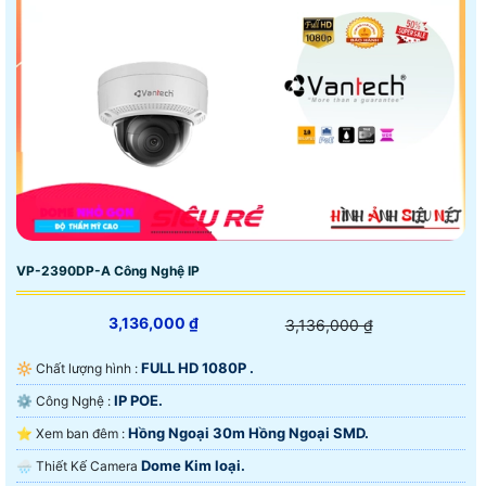
VP-2390DP-A Công Nghệ IP
3,136,000 ₫
3,136,000 ₫
FULL HD 1080P .
🔆 Chất lượng hình :
IP POE.
⚙ Công Nghệ :
Hồng Ngoại 30m Hồng Ngoại SMD.
⭐ Xem ban đêm :
Dome Kim loại.
🌧️ Thiết Kế Camera