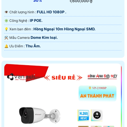
30%
1,600,000 ₫
FULL HD 1080P .
👁 Chất lượng hình :
IP POE.
✳️ Công Nghệ :
Hồng Ngoại 10m Hồng Ngoại SMD.
💡 Xem ban đêm :
Dome Kim loại.
⚒ Mẫu Camera
Thu Âm.
️🔔 Ưu Điểm :