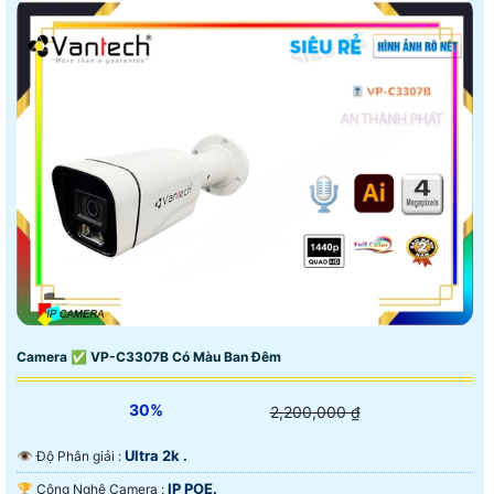
Camera ✅ VP-C3307B Có Màu Ban Đêm
30%
2,200,000 ₫
Ultra 2k .
👁 Độ Phân giải :
IP POE.
🏆 Công Nghệ Camera :