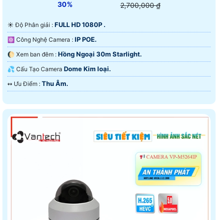
30%
2,700,000 ₫
FULL HD 1080P .
☀️ Độ Phân giải :
IP POE.
⚛️ Công Nghệ Camera :
Hồng Ngoại 30m Starlight.
🌔 Xem ban đêm :
Dome Kim loại.
💦 Cấu Tạo Camera
Thu Âm.
️↭ Ưu Điểm :