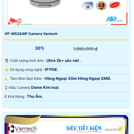
VP-M5264IP Camera Vantech
30%
1,980,000 ₫
Ultra 2k+ sắc nét .
🦉 Chất lượng hình Ảnh :
IP POE.
⚜️ Sử dụng công nghệ :
Hồng Ngoại 30m Hồng Ngoại SMD.
🌜 Tầm Nhìn Ban Đêm :
Dome Kim loại.
↕️ Mẫu Camera
Thu Âm.
️₤ Khả Năng :