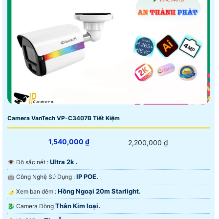
Camera VanTech VP-C3407B Tiết Kiệm
1,540,000 ₫
2,200,000 ₫
Ultra 2k .
👁 Độ sắc nét :
IP POE.
🤖️ Công Nghệ Sử Dụng :
Hồng Ngoại 20m Starlight.
🌛 Xem ban đêm :
Thân Kim loại.
🐉️ Camera Dòng