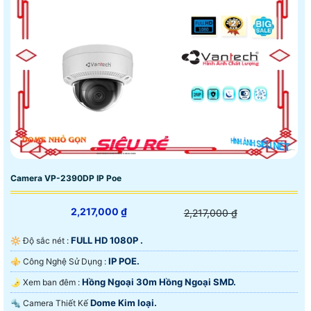
Camera VP-2390DP IP Poe
2,217,000 ₫
2,217,000 ₫
FULL HD 1080P .
🔆 Độ sắc nét :
IP POE.
⚜️ Công Nghệ Sử Dụng :
Hồng Ngoại 30m Hồng Ngoại SMD.
🌛 Xem ban đêm :
Dome Kim loại.
🔩 Camera Thiết Kế