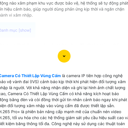
động nào xâm phạm khu vực được bảo vệ, hệ thống sẽ tự động phá
tín hiệu cảnh báo, giúp người dùng phản ứng kịp thời và ngăn chặn
hành vi xâm nhập.
Camera IP thông minh với chức năng Thiết lập Vùng Cấm
VanTech IVS là giải pháp hiệu quả cho việc bảo vệ nhà
xưởng, khu công nghiệp và tài sản công trình. Với cảm biến
xử lý trực quan thông minh Camera Có Thiết Lập Vùng Cấ
VanTech có khả năng nhận diện và cảnh báo đối tượng xâm
Camera Có Thiết Lập Vùng Cấm
là camera IP tiên hợp công nghệ
nhập vùng cấm một cách chính xác nhất giúp tăng cường
bảo vệ vành đai (IVS) cảnh báo kịp thời khi phát hiện đối tượng xâm
an ninh và giám sát hiệu quả.
nhập là người. Với khả năng nhận diện và ghi lại hình ảnh chất lượng
cao, Camera Có Thiết Lập Vùng Cấm có khả năng kích hoạt báo
động bằng đèn và còi đồng thời gửi tin nhắn cảnh báo ngay khi phát
hiện đối tượng xâm nhập vào vùng cấm đã được thiết lập sẵn.
H.265 Pro+ là phiên bản nâng cấp mạnh mẽ của chuẩn nén video
H.265, tối ưu hóa cho các hệ thống giám sát yêu cầu hiệu suất cao v
tiết kiệm băng thông tối đa. Công nghệ này sử dụng các thuật toán