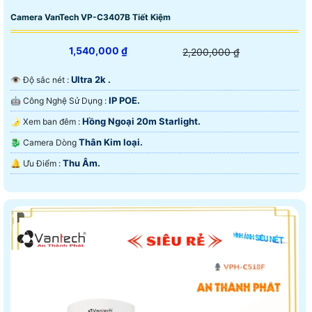
Camera VanTech VP-C3407B Tiết Kiệm
1,540,000 ₫
2,200,000 ₫
Ultra 2k .
👁 Độ sắc nét :
IP POE.
🤖️ Công Nghệ Sử Dụng :
Hồng Ngoại 20m Starlight.
🌛 Xem ban đêm :
Thân Kim loại.
🐉️ Camera Dòng
Thu Âm.
️🔔 Ưu Điểm :