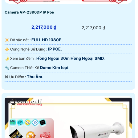
Camera VP-2390DP IP Poe
2,217,000 ₫
2,217,000 ₫
FULL HD 1080P .
🔆 Độ sắc nét :
IP POE.
⚜️ Công Nghệ Sử Dụng :
Hồng Ngoại 30m Hồng Ngoại SMD.
🌛 Xem ban đêm :
Dome Kim loại.
🔩 Camera Thiết Kế
Thu Âm.
️⌘ Ưu Điểm :