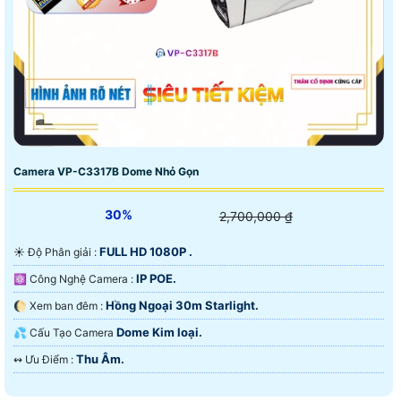
Camera VP-C3317B Dome Nhỏ Gọn
30%
2,700,000 ₫
FULL HD 1080P .
☀️ Độ Phân giải :
IP POE.
⚛️ Công Nghệ Camera :
Hồng Ngoại 30m Starlight.
🌔 Xem ban đêm :
Dome Kim loại.
💦 Cấu Tạo Camera
Thu Âm.
️↭ Ưu Điểm :