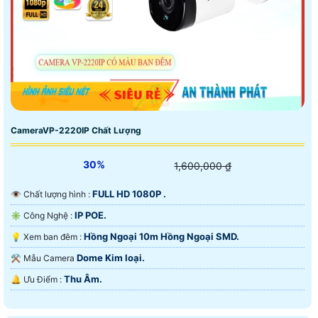
CameraVP-2220IP Chất Lượng
30%
1,600,000 ₫
FULL HD 1080P .
👁 Chất lượng hình :
IP POE.
✳️ Công Nghệ :
Hồng Ngoại 10m Hồng Ngoại SMD.
💡 Xem ban đêm :
Dome Kim loại.
⚒ Mẫu Camera
Thu Âm.
️🔔 Ưu Điểm :