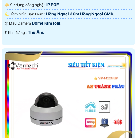
IP POE.
⚜️ Sử dụng công nghệ :
Hồng Ngoại 30m Hồng Ngoại SMD.
🌜 Tầm Nhìn Ban Đêm :
Dome Kim loại.
↕️ Mẫu Camera
Thu Âm.
️₤ Khả Năng :