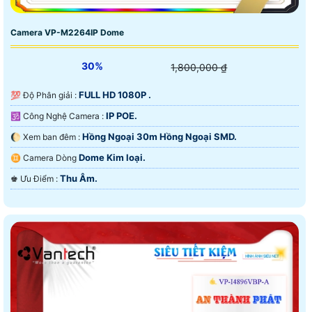
Camera VP-M2264IP Dome
30%
1,800,000 ₫
FULL HD 1080P .
💯 Độ Phân giải :
IP POE.
🕉️ Công Nghệ Camera :
Hồng Ngoại 30m Hồng Ngoại SMD.
🌔 Xem ban đêm :
Dome Kim loại.
♊ Camera Dòng
Thu Âm.
️♚ Ưu Điểm :