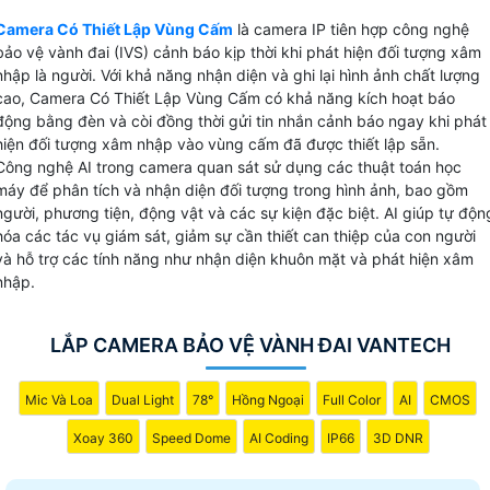
VanTech có khả năng nhận diện và cảnh báo đối tượng xâm
Camera Có Thiết Lập Vùng Cấm
là camera IP tiên hợp công nghệ
nhập vùng cấm một cách chính xác nhất giúp tăng cường
bảo vệ vành đai (IVS) cảnh báo kịp thời khi phát hiện đối tượng xâm
an ninh và giám sát hiệu quả.
nhập là người. Với khả năng nhận diện và ghi lại hình ảnh chất lượng
cao, Camera Có Thiết Lập Vùng Cấm có khả năng kích hoạt báo
động bằng đèn và còi đồng thời gửi tin nhắn cảnh báo ngay khi phát
hiện đối tượng xâm nhập vào vùng cấm đã được thiết lập sẵn.
Công nghệ AI trong camera quan sát sử dụng các thuật toán học
máy để phân tích và nhận diện đối tượng trong hình ảnh, bao gồm
người, phương tiện, động vật và các sự kiện đặc biệt. AI giúp tự độn
hóa các tác vụ giám sát, giảm sự cần thiết can thiệp của con người
và hỗ trợ các tính năng như nhận diện khuôn mặt và phát hiện xâm
nhập.
LẮP CAMERA BẢO VỆ VÀNH ĐAI VANTECH
Mic Và Loa
Dual Light
78°
Hồng Ngoại
Full Color
AI
CMOS
Xoay 360
Speed Dome
AI Coding
IP66
3D DNR