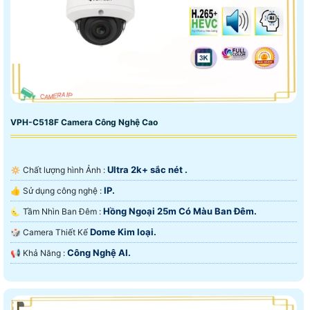
VPH-C518F Camera Công Nghệ Cao
Ultra 2k+ sắc nét .
🔅 Chất lượng hình Ảnh :
IP.
👍 Sử dụng công nghệ :
Hồng Ngoại 25m Có Màu Ban Ðêm.
🌜 Tầm Nhìn Ban Đêm :
Dome Kim loại.
🎲 Camera Thiết Kế
Công Nghệ AI.
️📢 Khả Năng :