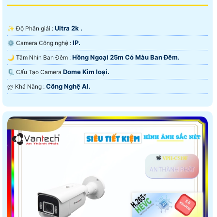
Ultra 2k .
✨ Độ Phân giải :
IP.
⚙ Camera Công nghệ :
Hồng Ngoại 25m Có Màu Ban Ðêm.
🌙 Tầm Nhìn Ban Đêm :
Dome Kim loại.
🗜️ Cấu Tạo Camera
Công Nghệ AI.
️ლ Khả Năng :