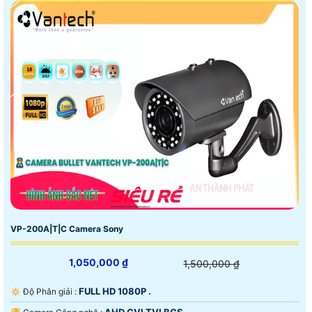
VP-200A|T|C Camera Sony
1,050,000 ₫
1,500,000 ₫
FULL HD 1080P .
🔅 Độ Phân giải :
AHD CVI TVI BCS.