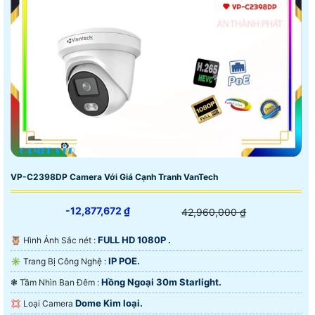
VP-C2398DP Camera Với Giá Cạnh Tranh VanTech
-12,877,672 ₫
42,960,000 ₫
FULL HD 1080P .
🦉 Hình Ảnh Sắc nét :
IP POE.
✳️ Trang Bị Công Nghệ :
Hồng Ngoại 30m Starlight.
❃ Tầm Nhìn Ban Đêm :
Dome Kim loại.
💢 Loại Camera