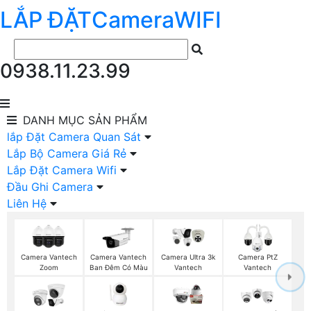
LẮP ĐẶT
Camera
WIFI
0938.11.23.99
DANH MỤC
SẢN PHẨM
lắp Đặt Camera Quan Sát
Lắp Bộ Camera Giá Rẻ
Lắp Đặt Camera Wifi
Đầu Ghi Camera
Liên Hệ
Camera Vantech
Camera Vantech
Camera Ultra 3k
Camera PtZ
Zoom
Ban Đêm Có Màu
Vantech
Vantech