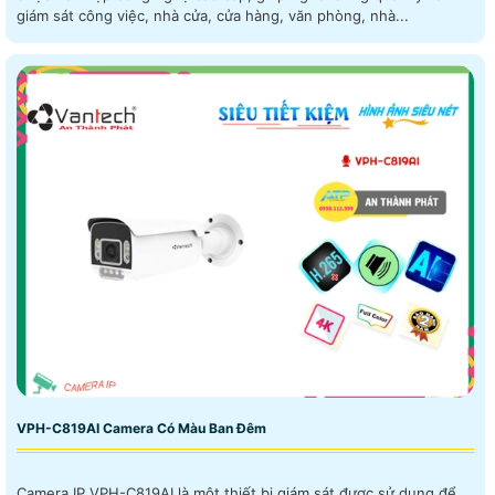
giám sát công việc, nhà cửa, cửa hàng, văn phòng, nhà...
VPH-C819AI Camera Có Màu Ban Đêm
Camera IP VPH-C819AI là một thiết bị giám sát được sử dụng để