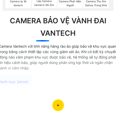
Lắp Camera
Camera Ip 3k
Camera Phát Hiện
Camera Thu Âm
Vantech Ghi Âm
Vanech
Người
Dahua Trong Nhà
CAMERA BẢO VỆ VÀNH ĐAI
VANTECH
Camera Vantech với tính năng hàng rào ảo giúp bảo vệ khu vực qua
trọng bằng cách thiết lập các vùng giám sát ảo. Khi có bất kỳ chuyể
động nào xâm phạm khu vực được bảo vệ, hệ thống sẽ tự động phá
tín hiệu cảnh báo, giúp người dùng phản ứng kịp thời và ngăn chặn
hành vi xâm nhập.
Camera IP thông minh với chức năng Thiết lập Vùng Cấm
VanTech IVS là giải pháp hiệu quả cho việc bảo vệ nhà
xưởng, khu công nghiệp và tài sản công trình. Với cảm biến
xử lý trực quan thông minh Camera Có Thiết Lập Vùng Cấ