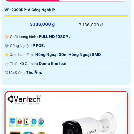
VP-2390DP-A Công Nghệ IP
3,136,000 ₫
3,136,000 ₫
FULL HD 1080P .
🔆 Chất lượng hình :
IP POE.
⚙ Công Nghệ :
Hồng Ngoại 30m Hồng Ngoại SMD.
⭐ Xem ban đêm :
Dome Kim loại.
🌧️ Thiết Kế Camera
Thu Âm.
️⌘ Ưu Điểm :