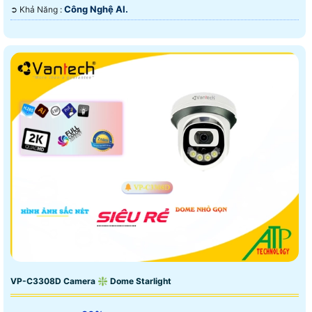
Công Nghệ AI.
️➲ Khả Năng :
VP-C3308D Camera ❇ Dome Starlight