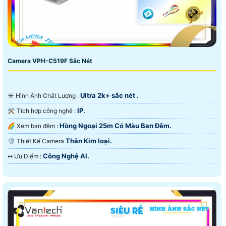
Camera VPH-C519F Sắc Nét
Ultra 2k+ sắc nét .
☀️ Hình Ành Chất Lượng :
IP.
⚒ Tích hợp công nghệ :
Hồng Ngoại 25m Có Màu Ban Ðêm.
🌈 Xem ban đêm :
Thân Kim loại.
🛡 Thiết Kế Camera
Công Nghệ AI.
️↭ Ưu Điểm :