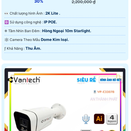
30%
2,200,000 ₫
2K Lite .
️👀 Chất lượng hình Ảnh :
IP POE.
⚛️ Sử dụng công nghệ :
Hồng Ngoại 10m Starlight.
❈ Tầm Nhìn Ban Đêm :
Dome Kim loại.
🕸️ Camera Theo Mẫu
Thu Âm.
️ƒ Khả Năng :