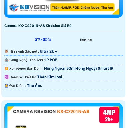
Camera KX-C4201N-AB Kbvision Giá Rẻ
5%-35%
liên hệ
Ultra 2k + .
🦉 Hình Ảnh Sắc nét :
IP POE.
🤖️ Công Nghệ Hình Ảnh :
Hồng Ngoại 50m Hồng Ngoại Smart IR.
💥 Xem Được Ban Đêm :
Thân Kim loại.
🕉️ Camera Thiết Kế
Thu Âm.
️👮 Đặt Điểm :