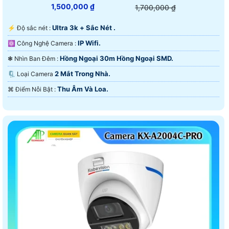
1,500,000 ₫
1,700,000 ₫
Ultra 3k + Sắc Nét .
️⚡ Độ sắc nét :
IP Wifi.
⚛️ Công Nghệ Camera :
Hồng Ngoại 30m Hồng Ngoại SMD.
❃ Nhìn Ban Đêm :
2 Mắt Trong Nhà.
🗜️ Loại Camera
Thu Âm Và Loa.
️⌘ Điểm Nỗi Bật :