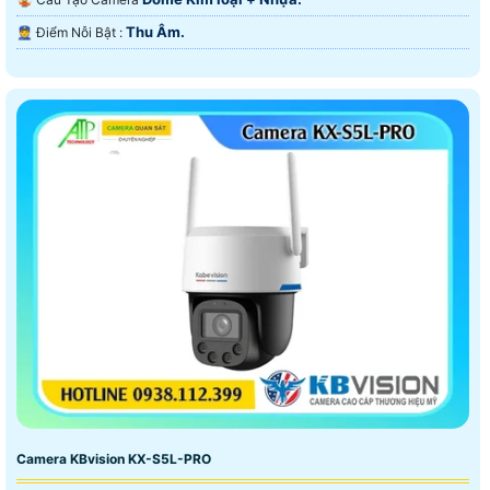
Thu Âm.
️👮 Điểm Nỗi Bật :
Camera KBvision KX-S5L-PRO