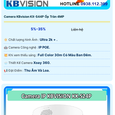
Camera KBvision KX-S44P Ốp Trần 4MP
5%-35%
Liên hệ
Ultra 2k + .
🔅 Chất lượng hình Ảnh :
IP POE.
🤖️ Camera Công nghệ :
Full Color 30m Có Màu Ban Ðêm.
💥 Khi xem thiếu sáng :
Xoay 360.
🌧️ Thiết Kế Camera
Thu Âm Và Loa.
️📢 Đặt Điểm :