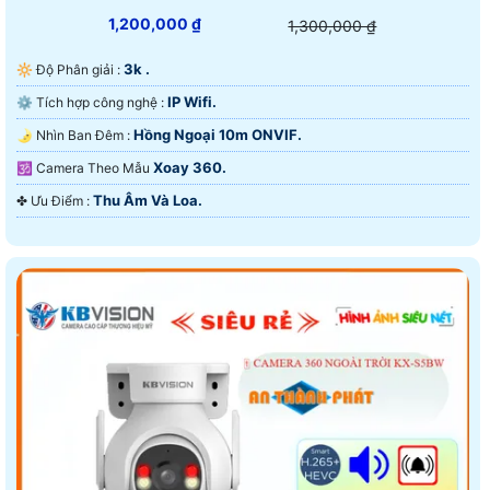
1,200,000 ₫
1,300,000 ₫
3k .
🔆 Độ Phân giải :
IP Wifi.
⚙ Tích hợp công nghệ :
Hồng Ngoại 10m ONVIF.
🌛 Nhìn Ban Đêm :
Xoay 360.
🕉️ Camera Theo Mẫu
Thu Âm Và Loa.
️✤ Ưu Điểm :