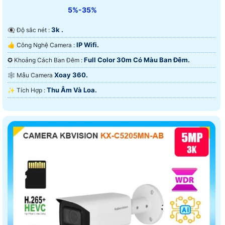
5%-35%
3k .
👁️‍🗨 Độ sắc nét :
IP Wifi.
👍 Công Nghệ Camera :
Full Color 30m Có Màu Ban Ðêm.
✪ Khoảng Cách Ban Đêm :
Xoay 360.
🕸️ Mẫu Camera
Thu Âm Và Loa.
️✨ Tích Hợp :