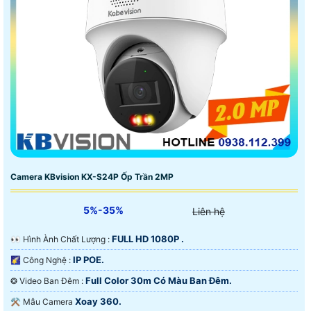
Camera KBvision KX-S24P Ốp Trần 2MP
5%-35%
Liên hệ
FULL HD 1080P .
️👀 Hình Ành Chất Lượng :
IP POE.
🌠 Công Nghệ :
Full Color 30m Có Màu Ban Ðêm.
❂ Video Ban Đêm :
Xoay 360.
⚒ Mẫu Camera