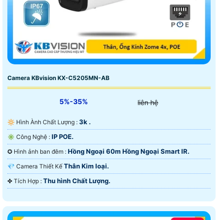
Camera KBvision KX-C5205MN-AB
5%-35%
liên hệ
3k .
🔆 Hình Ành Chất Lượng :
IP POE.
✳️ Công Nghệ :
Hồng Ngoại 60m Hồng Ngoại Smart IR.
✪ Hình ảnh ban đêm :
Thân Kim loại.
💎 Camera Thiết Kế
Thu hình Chất Lượng.
️✤ Tích Hợp :