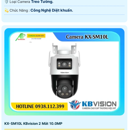
Treo Tường.
🛡 Loại Camera
Công Nghệ Diệt khuẩn.
️💫 Chức Năng :
KX-SM10L KBvision 2 Mắt 10.0MP