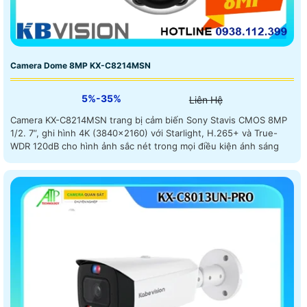
Camera Dome 8MP KX-C8214MSN
5%-35%
Liên Hệ
Camera KX-C8214MSN trang bị cảm biến Sony Stavis CMOS 8MP
1/2. 7”, ghi hình 4K (3840×2160) với Starlight, H.265+ và True-
WDR 120dB cho hình ảnh sắc nét trong mọi điều kiện ánh sáng