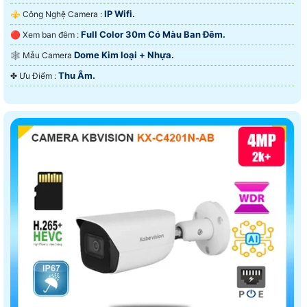
IP Wifi.
⚜️ Công Nghệ Camera :
Full Color 30m Có Màu Ban Ðêm.
🔴 Xem ban đêm :
Dome Kim loại + Nhựa.
🕸️ Mẫu Camera
Thu Âm.
️✤ Ưu Điểm :