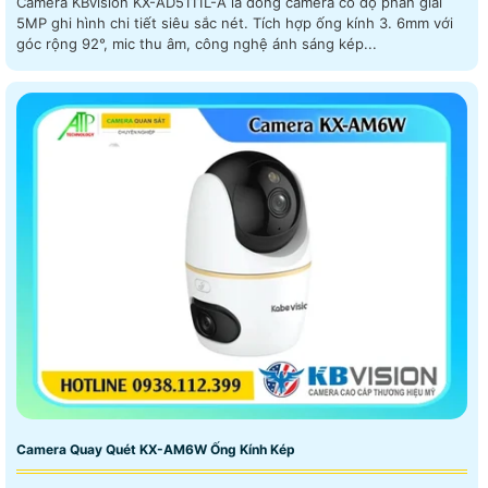
Camera KBvision KX-AD5111L-A là dòng camera có độ phân giải
5MP ghi hình chi tiết siêu sắc nét. Tích hợp ống kính 3. 6mm với
góc rộng 92°, mic thu âm, công nghệ ánh sáng kép...
Camera Quay Quét KX-AM6W Ống Kính Kép