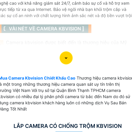
nghệ cao với khả năng giám sát 24/7, cảnh báo sự cố và hỗ trợ xem
trực tiếp từ xa qua Internet. Bảo vệ ngôi nhà bạn khỏi trộm cắp và
các sự cố an ninh với chất lượng hình ảnh sắc nét và độ bền vượt trội
〘 VÀI NÉT VỀ CAMERA KBVISION 〛
📜 Camera kbvision được biết đến là thương hiệu của Mỹ
có 3 loại camera chính được thương hiệu này sản xuất đó l
camera IP, camera wifi với thương hiệu kbone và camera
HD analog thông thường là HD CVI với chất lượng hình ảnh
khá tốt. Camera kbvision tại viêt Nam được sử dụng cho
những dự án nhà nước do tính bảo mật cao dễ dàng tích
Mua Camera Kbvision Chiết Khấu Cao
Thương hiệu camera kbvisio
là một trong những thương hiệu camera quan sát uy tín trên thị
hợp nhiều hệ thống.
trường Việt Nam Với trụ sở tại Quận Bình Thạnh TPHCM camera
kbvision có nhiều đại lý phân phối camera từ bắc đến Nam do đó sử
dụng camera kbvision khách hàng luôn có những dịch Vụ Sau Bán
Hàng Tốt Nhất
💫 Camera Kbvision Sản Xuất Ở Đâu
LẮP CAMERA CÓ CHỐNG TRỘM KBVISION
Sản phẩm được sản xuất và nhập khẩu nguyên chiết từ Trung Quốc có nguồn