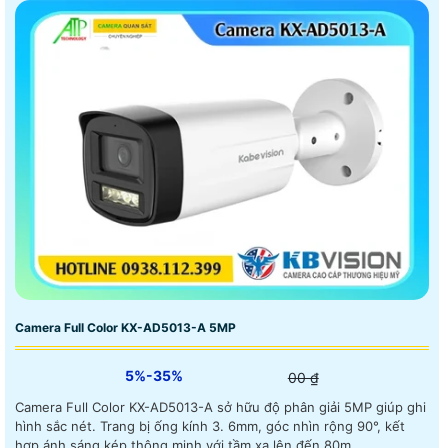
Camera Full Color KX-AD5013-A 5MP
5%-35%
00 ₫
Camera Full Color KX-AD5013-A sở hữu độ phân giải 5MP giúp ghi
hình sắc nét. Trang bị ống kính 3. 6mm, góc nhìn rộng 90°, kết
hợp ánh sáng kép thông minh với tầm xa lên đến 80m