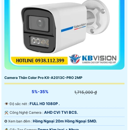
Camera Thân Color Pro KX-A2013C-PRO 2MP
5%-35%
1,715,000 ₫
FULL HD 1080P .
👁 Độ sắc nét :
AHD CVI TVI BCS.
⚒ Công Nghệ Camera :
Hồng Ngoại 20m Hồng Ngoại SMD.
✪ Xem ban đêm :
Dome Kim loại + Nhựa.
🤹 Cấu Tạo Camera