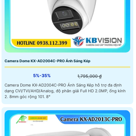
Camera Dome KX-AD2004C-PRO Ánh Sáng Kép
5%-35%
1,795,000 ₫
Camera Dome KX-AD2004C-PRO Ánh Sáng Kép hỗ trợ đa định
dạng CVI/TVI/AHD/Analog, độ phân giải Full HD 2.0MP, ống kính
2. 8mm góc rộng 101. 8°