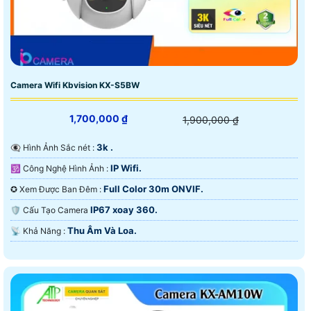
Camera Wifi Kbvision KX-S5BW
1,700,000 ₫
1,900,000 ₫
3k .
👁️‍🗨 Hình Ảnh Sắc nét :
IP Wifi.
🕉️ Công Nghệ Hình Ảnh :
Full Color 30m ONVIF.
✪ Xem Được Ban Đêm :
IP67 xoay 360.
🛡 Cấu Tạo Camera
Thu Âm Và Loa.
️📡 Khả Năng :