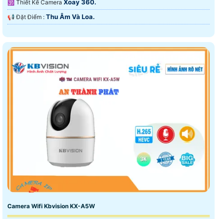
Xoay 360.
🕉️ Thiết Kế Camera
Thu Âm Và Loa.
️📢 Đặt Điểm :
Camera Wifi Kbvision KX-A5W