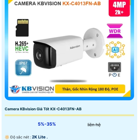
Camera KBvision Giá Tốt KX-C4013FN-AB
5%-35%
liên hệ
2K Lite .
🔆 Độ sắc nét :