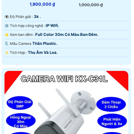
1,800,000 ₫
1,900,000 ₫
3k .
👁️‍🗨 Độ Phân giải :
IP Wifi.
⚙ Tích hợp công nghệ :
Full Color 30m Có Màu Ban Ðêm.
⭐ Xem ban đêm :
Thân Plastic.
🗜️ Mẫu Camera
Thu Âm Và Loa.
️✨ Tích Hợp :