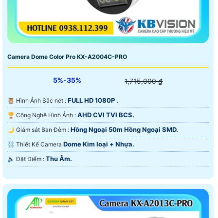
Camera Dome Color Pro KX-A2004C-PRO
5%-35%
1,715,000 ₫
FULL HD 1080P .
🦉 Hình Ảnh Sắc nét :
AHD CVI TVI BCS.
🏆 Công Nghệ Hình Ảnh :
Hồng Ngoại 50m Hồng Ngoại SMD.
🌙 Giám sát Ban Đêm :
Dome Kim loại + Nhựa.
⛓ Thiết Kế Camera
Thu Âm.
️🔈 Đặt Điểm :