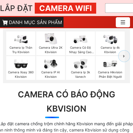
LẮP ĐẶT
CAMERA WIFI
DANH MỤC SẢN PHẨM
Camera Ip Thân
Camera Ultra 2K
Camera Có Độ
Camera Ip 4k
Trụ Kbvision
Kbvision
Nhạy Sáng Cao
Kbvision
Kbvision
Camera Xoay 360
Camera IP AI
Camera Ip 3k
Camera Hikvision
Kbvision
Kbvision
Vanech
Phân Biệt Người
CAMERA CÓ BÁO ĐỘNG
KBVISION
Lắp đặt camera chống trộm chính hãng Kbvision mang đến giải pháp
an ninh thông minh và đáng tin cậy, camera Kbvision sử dụng công