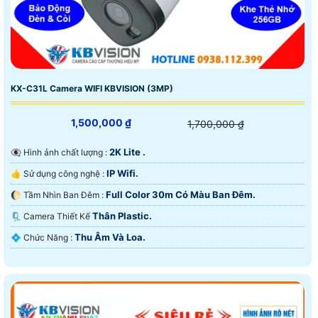
KX-C31L Camera WIFI KBVISION (3MP)
1,500,000 ₫
1,700,000 ₫
2K Lite .
👁️‍🗨 Hình ảnh chất lượng :
IP Wifi.
👍 Sử dụng công nghệ :
Full Color 30m Có Màu Ban Ðêm.
🌔 Tầm Nhìn Ban Đêm :
Thân Plastic.
🗜️ Camera Thiết Kế
Thu Âm Và Loa.
️💠 Chức Năng :