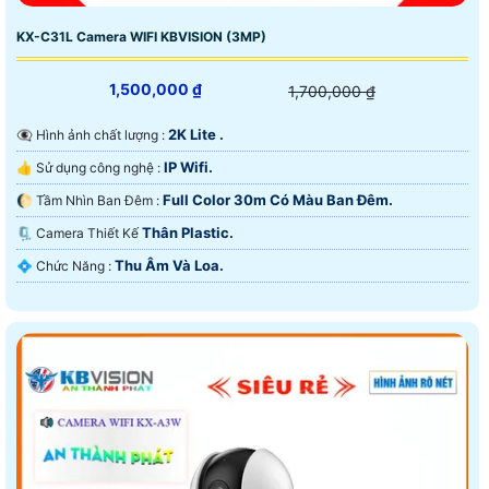
KX-C31L Camera WIFI KBVISION (3MP)
1,500,000 ₫
1,700,000 ₫
2K Lite .
👁️‍🗨 Hình ảnh chất lượng :
IP Wifi.
👍 Sử dụng công nghệ :
Full Color 30m Có Màu Ban Ðêm.
🌔 Tầm Nhìn Ban Đêm :
Thân Plastic.
🗜️ Camera Thiết Kế
Thu Âm Và Loa.
️💠 Chức Năng :