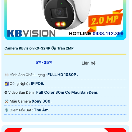
Camera KBvision KX-S24P Ốp Trần 2MP
5%-35%
Liên hệ
FULL HD 1080P .
️👀 Hình Ành Chất Lượng :
IP POE.
🌠 Công Nghệ :
Full Color 30m Có Màu Ban Ðêm.
❂ Video Ban Đêm :
Xoay 360.
⚒ Mẫu Camera
Thu Âm.
️🎙 Điểm Nỗi Bật :