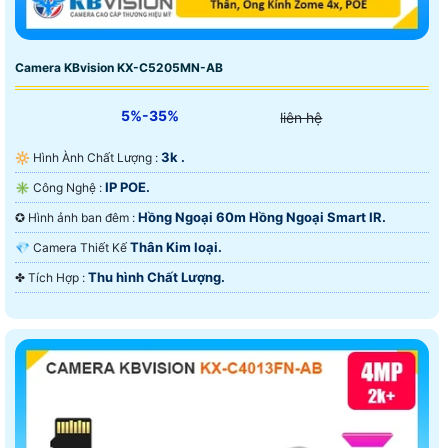
Camera KBvision KX-C5205MN-AB
5%-35%
liên hệ
3k .
🔆 Hình Ành Chất Lượng :
IP POE.
✳️ Công Nghệ :
Hồng Ngoại 60m Hồng Ngoại Smart IR.
✪ Hình ảnh ban đêm :
Thân Kim loại.
💎 Camera Thiết Kế
Thu hình Chất Lượng.
️✤ Tích Hợp :