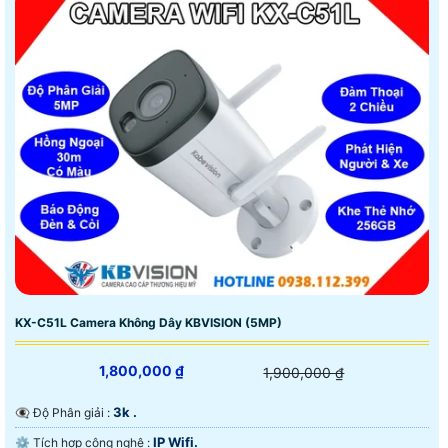
KX-C51L Camera Không Dây KBVISION (5MP)
1,800,000 ₫
1,900,000 ₫
3k .
👁️‍🗨 Độ Phân giải :
IP Wifi.
⚙ Tích hợp công nghệ :