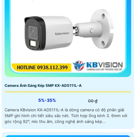
Camera Ánh Sáng Kép 5MP KX-AD5111L-A
5%-35%
00 ₫
Camera KBvision KX-AD5111L-A là dòng camera có độ phân giải
5MP ghi hình chi tiết siêu sắc nét. Tích hợp ống kính 3. 6mm với
góc rộng 92°, mic thu âm, công nghệ ánh sáng kép...