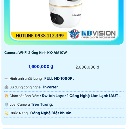
Camera Wi-Fi 2 Ống Kính KX-AM10W
1,600,000 ₫
2,000,000 ₫
FULL HD 1080P .
️👀 Hình ảnh chất lượng :
Inverter.
🤖️ Sử dụng công nghệ :
Switch Layer 1 Công Nghệ Làm Lạnh iAUTO-
💥 Giám sát Ban Đêm :
X.
Treo Tường.
🛡 Loại Camera
Công Nghệ Diệt khuẩn.
️💫 Chức Năng :