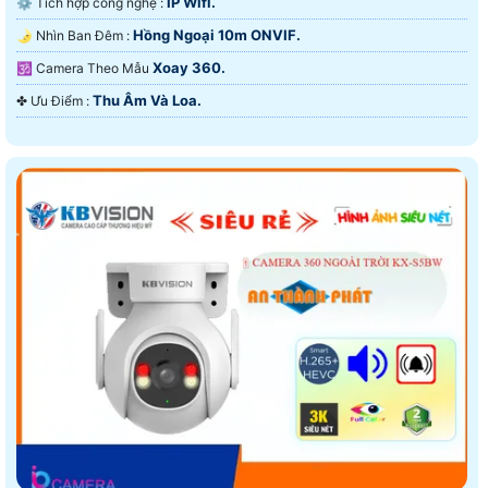
IP Wifi.
⚙ Tích hợp công nghệ :
Hồng Ngoại 10m ONVIF.
🌛 Nhìn Ban Đêm :
Xoay 360.
🕉️ Camera Theo Mẫu
Thu Âm Và Loa.
️✤ Ưu Điểm :