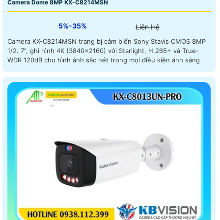
Camera Dome 8MP KX-C8214MSN
5%-35%
Liên Hệ
Camera KX-C8214MSN trang bị cảm biến Sony Stavis CMOS 8MP
1/2. 7”, ghi hình 4K (3840×2160) với Starlight, H.265+ và True-
WDR 120dB cho hình ảnh sắc nét trong mọi điều kiện ánh sáng