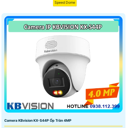
Speed Dome
khấu khá hấp dẫn so với nhiều thương hiệu khác. ngoài
camera chất lượng cao giá rẻ Hãng Kbvision còn cung
cấp các thiết bị An Ninh như chuôn cửa màn hình, báo
động chống trộm báo cháy chuyên nghiệp.
Camera KBvision KX-S44P Ốp Trần 4MP