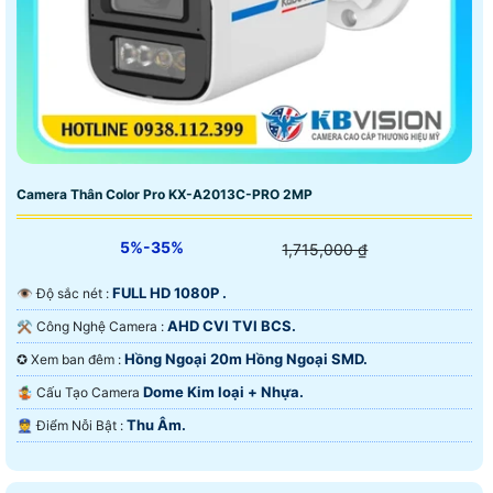
Camera Thân Color Pro KX-A2013C-PRO 2MP
5%-35%
1,715,000 ₫
FULL HD 1080P .
👁 Độ sắc nét :
AHD CVI TVI BCS.
⚒ Công Nghệ Camera :
Hồng Ngoại 20m Hồng Ngoại SMD.
✪ Xem ban đêm :
Dome Kim loại + Nhựa.
🤹 Cấu Tạo Camera
Thu Âm.
️👮 Điểm Nỗi Bật :