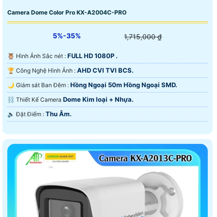
Camera Dome Color Pro KX-A2004C-PRO
5%-35%
1,715,000 ₫
FULL HD 1080P .
🦉 Hình Ảnh Sắc nét :
AHD CVI TVI BCS.
🏆 Công Nghệ Hình Ảnh :
Hồng Ngoại 50m Hồng Ngoại SMD.
🌙 Giám sát Ban Đêm :
Dome Kim loại + Nhựa.
⛓ Thiết Kế Camera
Thu Âm.
️🔈 Đặt Điểm :