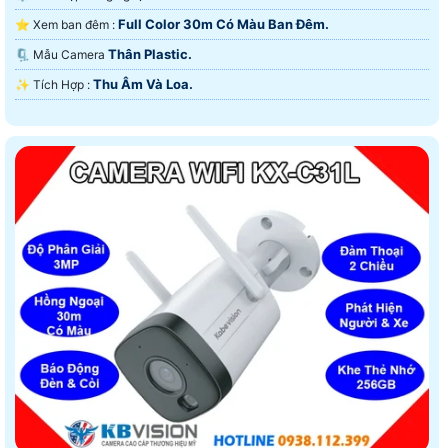
Full Color 30m Có Màu Ban Ðêm.
⭐ Xem ban đêm :
Thân Plastic.
🗜️ Mẫu Camera
Thu Âm Và Loa.
️✨ Tích Hợp :