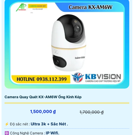
Camera Quay Quét KX-AM6W Ống Kính Kép
1,500,000 ₫
1,700,000 ₫
Ultra 3k + Sắc Nét .
️⚡ Độ sắc nét :
IP Wifi.
⚛️ Công Nghệ Camera :