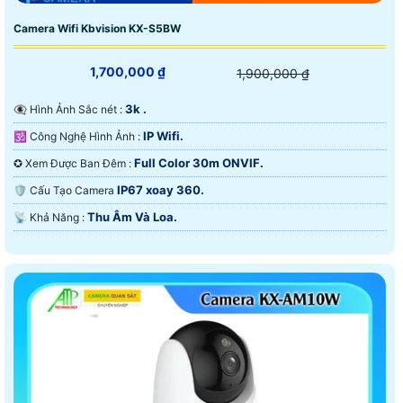
Camera Wifi Kbvision KX-S5BW
1,700,000 ₫
1,900,000 ₫
3k .
👁️‍🗨 Hình Ảnh Sắc nét :
IP Wifi.
🕉️ Công Nghệ Hình Ảnh :
Full Color 30m ONVIF.
✪ Xem Được Ban Đêm :
IP67 xoay 360.
🛡 Cấu Tạo Camera
Thu Âm Và Loa.
️📡 Khả Năng :