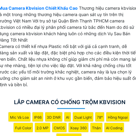
khá tốt. Camera kbvision tại viêt Nam được sử dụng cho
những dự án nhà nước do tính bảo mật cao dễ dàng tích
Mua Camera Kbvision Chiết Khấu Cao
Thương hiệu camera kbvisio
là một trong những thương hiệu camera quan sát uy tín trên thị
hợp nhiều hệ thống.
trường Việt Nam Với trụ sở tại Quận Bình Thạnh TPHCM camera
kbvision có nhiều đại lý phân phối camera từ bắc đến Nam do đó sử
dụng camera kbvision khách hàng luôn có những dịch Vụ Sau Bán
Hàng Tốt Nhất
Camera có thiết kế nhựa Plastic nổi bật với giá cả cạnh tranh, dễ
💫 Camera Kbvision Sản Xuất Ở Đâu
dàng sản xuất và lắp đặt, đặc biệt phù hợp cho các điều kiện thời tiế
ven biển. Chất liệu nhựa không chỉ giúp giảm chi phí mà còn mang lại
Sản phẩm được sản xuất và nhập khẩu nguyên chiết từ Trung Quốc có nguồn
sự nhẹ nhàng, tiện lợi cho việc lắp đặt. Với khả năng chống chịu tốt
gốc rõ ràng
trước các yếu tố môi trường khắc nghiệt, camera này là lựa chọn lý
₨ Giá Camera Kbvision Như Thế Nào
tưởng cho giám sát an ninh ở khu vực gần biển, đảm bảo hiệu suất ổ
định và bền bỉ.
Giá camera kbvision khá phù hợp với công trình dân dụng cửa hàng gia đình
☀ Trụ sở chính hãng camera kbvision
LẮP CAMERA CÓ CHỐNG TRỘM KBVISION
04 Nguyễn Xí, P.26, Q. Bình Thạnh,TP. HCM
👍️ Thông tin về camera kbvision
Mic Và Loa
IP66
3D DNR
AI
Dual Light
78°
Hồng Ngoại
Camera sử dụng chip cmos và sony Starvis Công nghệ giám sát ban đêm tốt
Full Color
2.0 MP
CMOS
Xoay 360
Thân
AI Coding
🗨️ Thương hiệu camera kbvision có chính sách chiết