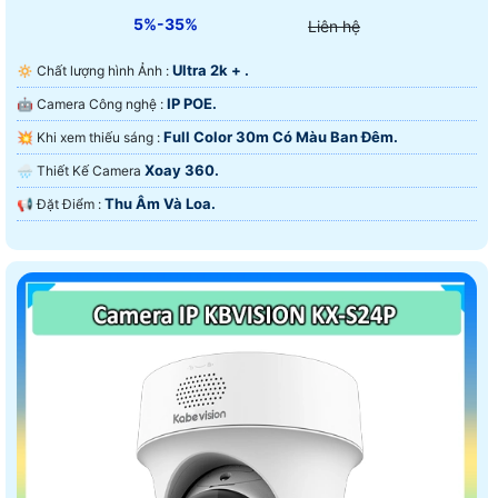
5%-35%
Liên hệ
Ultra 2k + .
🔅 Chất lượng hình Ảnh :
IP POE.
🤖️ Camera Công nghệ :
Full Color 30m Có Màu Ban Ðêm.
💥 Khi xem thiếu sáng :
Xoay 360.
🌧️ Thiết Kế Camera
Thu Âm Và Loa.
️📢 Đặt Điểm :