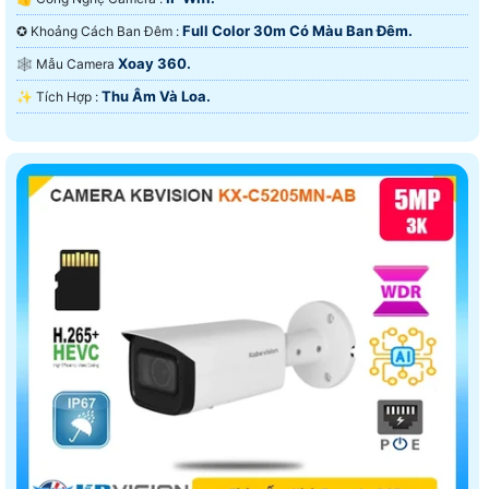
Full Color 30m Có Màu Ban Ðêm.
✪ Khoảng Cách Ban Đêm :
Xoay 360.
🕸️ Mẫu Camera
Thu Âm Và Loa.
️✨ Tích Hợp :