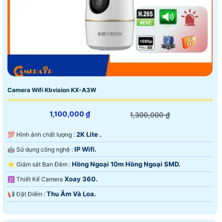
Camera Wifi Kbvision KX-A3W
1,100,000 ₫
1,300,000 ₫
2K Lite .
💯 Hình ảnh chất lượng :
IP Wifi.
🤖️ Sử dụng công nghệ :
Hồng Ngoại 10m Hồng Ngoại SMD.
⭐ Giám sát Ban Đêm :
Xoay 360.
🕉️ Thiết Kế Camera
Thu Âm Và Loa.
️📢 Đặt Điểm :