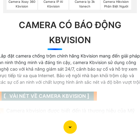
Camera Xoay 360
Camera IP AI
Camera Ip 3k
Camera Hikvision
Kbvision
Kbvision
Vanech
Phân Biệt Người
CAMERA CÓ BÁO ĐỘNG
KBVISION
Lắp đặt camera chống trộm chính hãng Kbvision mang đến giải pháp
an ninh thông minh và đáng tin cậy, camera Kbvision sử dụng công
nghệ cao với khả năng giám sát 24/7, cảnh báo sự cố và hỗ trợ xem
trực tiếp từ xa qua Internet. Bảo vệ ngôi nhà bạn khỏi trộm cắp và
các sự cố an ninh với chất lượng hình ảnh sắc nét và độ bền vượt trội
〘 VÀI NÉT VỀ CAMERA KBVISION 〛
📜 Camera kbvision được biết đến là thương hiệu của Mỹ
có 3 loại camera chính được thương hiệu này sản xuất đó l
camera IP, camera wifi với thương hiệu kbone và camera
HD analog thông thường là HD CVI với chất lượng hình ảnh