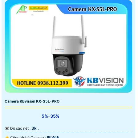
Camera KBvision KX-S5L-PRO
5%-35%
3k .
👁️‍🗨 Độ sắc nét :
IP Wifi.
👍 Công Nghệ Camera :