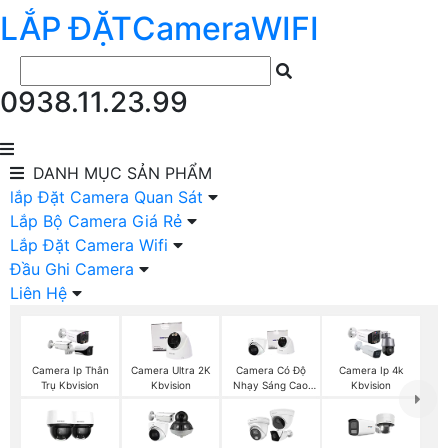
LẮP ĐẶT
Camera
WIFI
0938.11.23.99
DANH MỤC
SẢN PHẨM
lắp Đặt Camera Quan Sát
Lắp Bộ Camera Giá Rẻ
Lắp Đặt Camera Wifi
Đầu Ghi Camera
Liên Hệ
Camera Ip Thân
Camera Ultra 2K
Camera Có Độ
Camera Ip 4k
Trụ Kbvision
Kbvision
Nhạy Sáng Cao
Kbvision
Kbvision