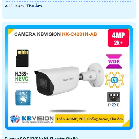
Thu Âm.
️✤ Ưu Điểm :
Camera KX-C4201N-AB Kbvision Giá Rẻ