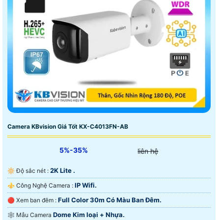
Camera KBvision Giá Tốt KX-C4013FN-AB
5%-35%
liên hệ
2K Lite .
🔆 Độ sắc nét :
IP Wifi.
⚜️ Công Nghệ Camera :
Full Color 30m Có Màu Ban Ðêm.
🔴 Xem ban đêm :
Dome Kim loại + Nhựa.
🕸️ Mẫu Camera