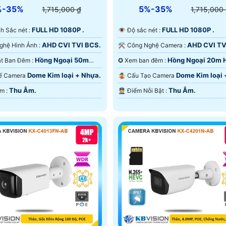
%-35%
5%-35%
1,715,000 ₫
1,715,000
FULL HD 1080P .
FULL HD 1080P .
Ảnh Sắc nét :
👁 Độ sắc nét :
AHD CVI TVI BCS.
AHD CVI TV
🏆 Công Nghệ Hình Ảnh :
⚒ Công Nghệ Camera :
Hồng Ngoại 50m
Hồng Ngoại 20m 
🌙 Giám sát Ban Đêm :
✪ Xem ban đêm :
ại SMD.
Ngoại SMD.
Dome Kim loại + Nhựa.
Dome Kim loại 
 Kế Camera
🤹 Cấu Tạo Camera
Thu Âm.
Thu Âm.
️🔈 Đặt Điểm :
️👮 Điểm Nỗi Bật :