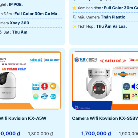
IP POE.
🌠 Công Nghệ :
Full Color 30m 
⭐ Xem ban đêm :
Full Color 30m Có Màu
❂ Video Ban Đêm :
Ban Ðêm.
Thân Plastic.
🗜️ Mẫu Camera
Xoay 360.
Camera
Thu Âm Và Loa.
️✨ Tích Hợp :
Thu Âm.
️🎙 Điểm Nỗi Bật :
Wifi Kbvision KX-A5W
Camera Wifi Kbvision KX-S5B
00,000 ₫
1,700,000 ₫
1,300,000 ₫
1,900,00