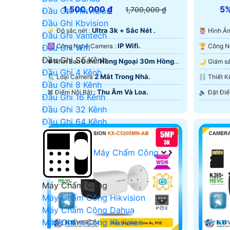
1,500,000 ₫
5
1,700,000 ₫
Đầu Ghi Hikvision
Đầu Ghi Kbvision
Ultra 3k + Sắc Nét .
️⚡ Độ sắc nét :
🦉 Hình 
Đầu Ghi Vantech
IP Wifi.
⚛️ Công Nghệ Camera :
Đầu Ghi Wifi
Đầu Ghi Số Kênh
Hồng Ngoại 30m Hồng
❃ Nhìn Ban Đêm :
Đầu Ghi 4 Kênh
Ngoại SMD.
Hồng Ngo
2 Mắt Trong Nhà.
🗜️ Loại Camera
⛓ Thiết
Đầu Ghi 8 Kênh
Thu Âm Và Loa.
️⌘ Điểm Nỗi Bật :
Đầu Ghi 16 Kênh
Đầu Ghi 32 Kênh
Đầu Ghi 64 Kênh
Máy Chấm Công
Máy Chấm Công
Máy Chấm Công Hikvision
Máy Chấm Công Dahua
Máy Chấm Công Kbvision