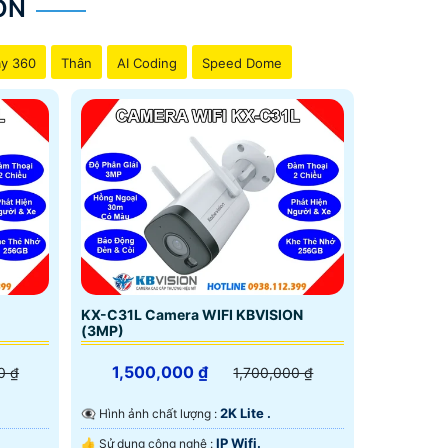
ON
g nghệ giám sát ban đêm tốt
y 360
Thân
AI Coding
Speed Dome
ài camera chất lượng cao giá rẻ Hãng Kbvision
.
KX-C31L Camera WIFI KBVISION
(3MP)
1,500,000 ₫
0 ₫
1,700,000 ₫
2K Lite .
👁️‍🗨 Hình ảnh chất lượng :
IP Wifi.
👍 Sử dụng công nghệ :