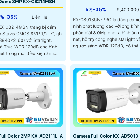
 Dome 8MP KX-C8214MSN
5%-35%
9,400,000
5%-35%
Liên Hệ
KX-C8013UN-PRO là dòng came
ninh chất lượng cao với ống kính
KX-C8214MSN trang bị cảm
phân giải 8.0Mp cho ra hình ảnh
y Stavis CMOS 8MP 1/2. 7”, ghi
nét, hỗ trợ công nghệ starlight 
3840×2160) với Starlight,
ngược sáng WDR 120dB, có thể
à True-WDR 120dB cho hình
động chủ động bằng đèn LED và
ét trong mọi điều kiện ánh
110dB
Full Color 2MP KX-AD2111L-A
Camera Full Color KX-AD5013