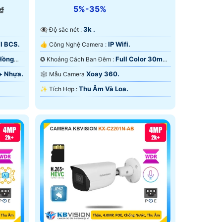
5%-35%
 ₫
3k .
👁️‍🗨 Độ sắc nét :
I BCS.
IP Wifi.
👍 Công Nghệ Camera :
Hồng
Full Color 30m
✪ Khoảng Cách Ban Đêm :
Có Màu Ban Ðêm.
+ Nhựa.
Xoay 360.
🕸️ Mẫu Camera
Thu Âm Và Loa.
️✨ Tích Hợp :