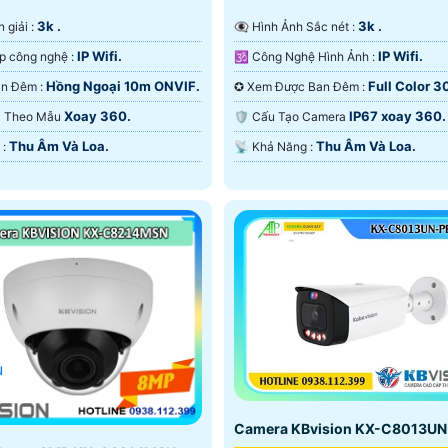
3k .
3k .
n giải :
👁️‍🗨 Hình Ảnh Sắc nét :
IP Wifi.
IP Wifi.
⚙ Tích hợp công nghệ :
🕉️ Công Nghệ Hình Ảnh :
Hồng Ngoại 10m ONVIF.
Full Color 
🌛 Nhìn Ban Đêm :
✪ Xem Được Ban Đêm :
ONVIF.
Xoay 360.
IP67 xoay 360.
era Theo Mẫu
🛡 Cấu Tạo Camera
Thu Âm Và Loa.
Thu Âm Và Loa.
️✤ Ưu Điểm :
️📡 Khả Năng :
u
Camera KBvision KX-C8013U