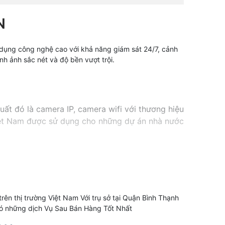
N
 dụng công nghệ cao với khả năng giám sát 24/7, cảnh
nh ảnh sắc nét và độ bền vượt trội.
ất đó là camera IP, camera wifi với thương hiệu
viêt Nam được sử dụng cho những dự án nhà nước
hiết từ Trung Quốc có nguồn gốc rõ ràng
 dân dụng cửa hàng gia đình
ên thị trường Việt Nam Với trụ sở tại Quận Bình Thạnh
có những dịch Vụ Sau Bán Hàng Tốt Nhất