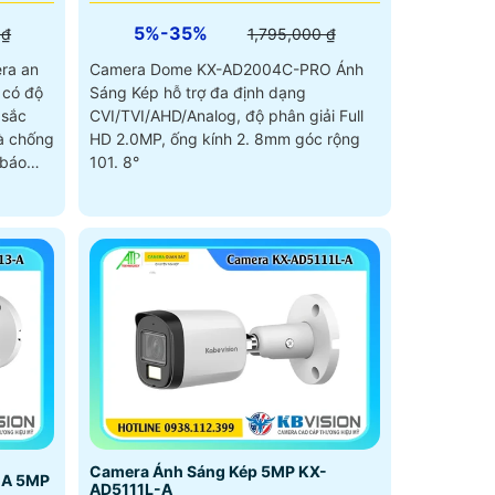
5%-35%
 ₫
1,795,000 ₫
ra an
Camera Dome KX-AD2004C-PRO Ánh
 có độ
Sáng Kép hỗ trợ đa định dạng
 sắc
CVI/TVI/AHD/Analog, độ phân giải Full
và chống
HD 2.0MP, ống kính 2. 8mm góc rộng
 báo
101. 8°
 còi hú
Camera Ánh Sáng Kép 5MP KX-
-A 5MP
AD5111L-A