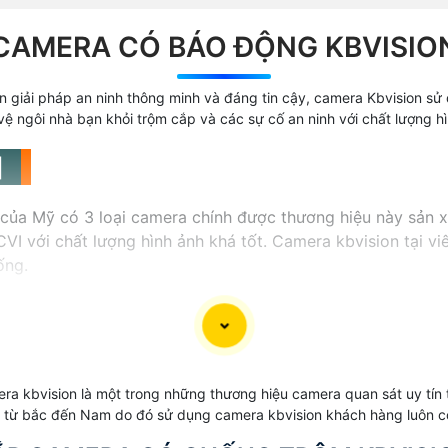
CAMERA CÓ BÁO ĐỘNG KBVISIO
giải pháp an ninh thông minh và đáng tin cậy, camera Kbvision sử
vệ ngôi nhà bạn khỏi trộm cắp và các sự cố an ninh với chất lượng hì
 〛
của Mỹ có 3 loại camera chính được thương hiệu này sản xu
I với chất lượng hình ảnh khá tốt. Camera kbvision tại 
ống.
Sản phẩm được sản xuất và nhập khẩu nguyên c
Giá camera kbvision khá phù hợp với công trình
a kbvision là một trong những thương hiệu camera quan sát uy tín tr
a từ bắc đến Nam do đó sử dụng camera kbvision khách hàng luôn 
04 Nguyễn Xí, P.26, Q. Bình Thạnh,TP. HCM