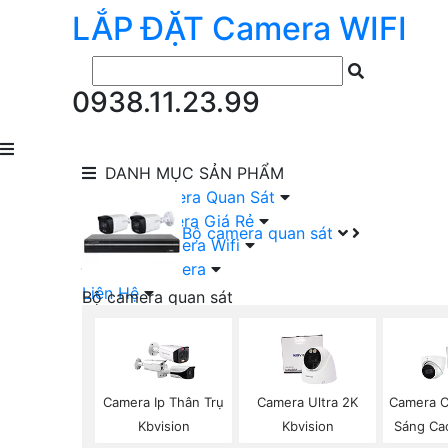
LẮP ĐẶT
Camera
WIFI
0938.11.23.99
DANH MỤC
SẢN PHẨM
lắp Đặt Camera Quan Sát
Lắp Bộ Camera Giá Rẻ
Bộ camera quan sát
Lắp Đặt Camera Wifi
Đầu Ghi Camera
Liên Hệ
Bộ camera quan sát
Camera HIKVISION Trọn Bộ
Camera KBVISION Trọn Bộ
Camera DAHUA Trọn Bộ
Camera giá Rẻ Trọn Bộ
Camera Ip Thân Trụ
Camera Ultra 2K
Camera C
Bộ Camera Nên Dùng
Kbvision
Kbvision
Sáng Ca
Bộ Camera Có Màu Ban Đêm