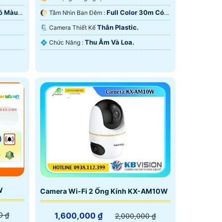
Có Màu
Full Color 30m Có
🌔 Tầm Nhìn Ban Đêm :
Màu Ban Ðêm.
Thân Plastic.
🗜️ Camera Thiết Kế
Thu Âm Và Loa.
️💠 Chức Năng :
W
Camera Wi-Fi 2 Ống Kính KX-AM10W
1,600,000 ₫
0 ₫
2,000,000 ₫