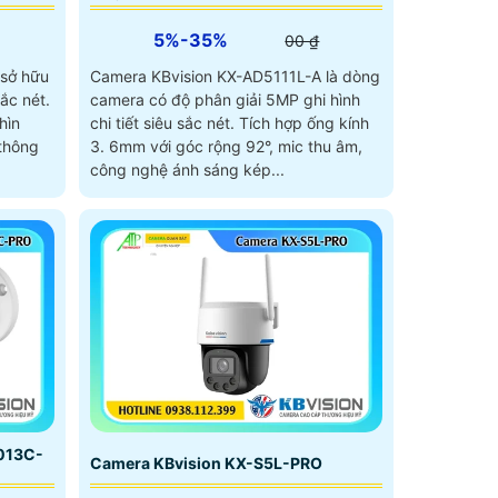
5%-35%
00 ₫
 sở hữu
Camera KBvision KX-AD5111L-A là dòng
ắc nét.
camera có độ phân giải 5MP ghi hình
hìn
chi tiết siêu sắc nét. Tích hợp ống kính
 thông
3. 6mm với góc rộng 92°, mic thu âm,
công nghệ ánh sáng kép...
013C-
Camera KBvision KX-S5L-PRO