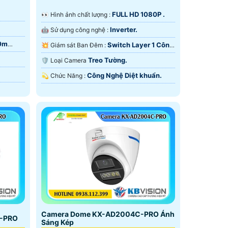
FULL HD 1080P .
️👀 Hình ảnh chất lượng :
Inverter.
🤖️ Sử dụng công nghệ :
30m
Switch Layer 1 Công
💥 Giám sát Ban Đêm :
Nghệ Làm Lạnh iAUTO-X.
Treo Tường.
🛡 Loại Camera
Công Nghệ Diệt khuẩn.
️💫 Chức Năng :
Camera Dome KX-AD2004C-PRO Ánh
N-PRO
Sáng Kép