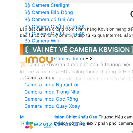
Bộ Camera Starlight
Bộ Camera Báo Động
Bộ Camera có Ghi Âm
Bộ Camera Chất Lượng 2K
Lắp đặt camera chống trộm chính hãng Kbvision mang đến 
Bộ Camera Chất Lượng 4K
báo sự cố và hỗ trợ xem trực tiếp từ xa qua Internet. Bảo 
Bộ Camera Wifi
〘 VÀI NÉT VỀ CAMERA KBVISION
Camera Imou
📜 Camera kbvision được biết đến là thương hiệu 
kbone và camera HD analog thông thường là HD CV
Camera Imou
do tính bảo mật cao dễ dàng tích hợp nhiều hệ th
Camera Imou Ngoài trời
Camera Imou Trong Nhà
Camera Imou Góc Rộng
💫 Camera Kbvision Sản Xuất Ở Đâu
Camera Imou Quay Xoay
Mua Camera Kbvision Chiết Khấu Cao
Thương hiệu camer
₨ Giá Camera Kbvision Như Thế Nào
TPHCM camera kbvision có nhiều đại lý phân phối camer
Camera Ezviz
☀ Trụ sở chính hãng camera kbvision