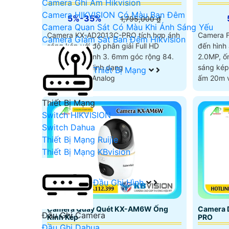
Camera Ghi Âm Hikvision
Camera HIKVISION Có Màu Ban Đêm
5%-35%
1,795,000 ₫
Camera Quan Sát Có Màu Khi Ánh Sáng Yếu
Camera KX-AD2013C-PRO tích hợp ánh
Camera F
Camera Giám Sát Ban Đêm Hikvision
sáng kép với độ phân giải Full HD
đến hình 
2.0MP, ống kính 3. 6mm góc rộng 84.
2.0MP, ốn
2°, hỗ trợ đa định dạng
sáng kép
Thiết Bị Mạng
CVI/TVI/AHD/Analog
ấm 20m v
Thiết Bị Mạng
Switch HIKVISION
Switch Dahua
Thiết Bị Mạng Ruijie
Thiết Bị Mạng KBvision
Đầu Ghi Hình
Camera Quay Quét KX-AM6W Ống
Camera 
Đầu Ghi Camera
Kính Kép
PRO
Đầu Ghi Dahua