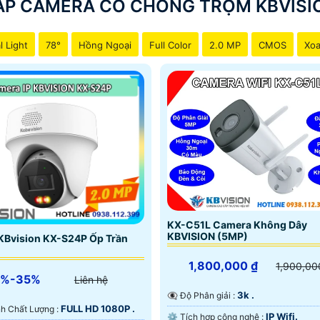
ẮP CAMERA CÓ CHỐNG TRỘM KBVISI
Camera sử dụng chip cmos và sony Starvis Côn
l Light
78°
Hồng Ngoại
Full Color
2.0 MP
CMOS
Xoa
chiết khấu khá hấp dẫn so với nhiều thương hiệu khác. ngo
cửa màn hình, báo động chống trộm báo cháy chuyên nghiệp
KX-C51L Camera Không Dây
KBVISION (5MP)
KBvision KX-S24P Ốp Trần
1,800,000 ₫
1,900,00
5%-35%
Liên hệ
3k .
👁️‍🗨 Độ Phân giải :
FULL HD 1080P .
 Ành Chất Lượng :
IP Wifi.
⚙ Tích hợp công nghệ :