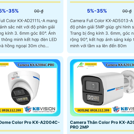
5%-35%
5%-35%
00 ₫
00 ₫
ull Color KX-AD2111L-A mang
Camera Full Color KX-AD5013-A
ảnh sắc nét với độ phân giải
độ phân giải 5MP giúp ghi hình s
g kính 3. 6mm góc 80°. Ánh
Trang bị ống kính 3. 6mm, góc n
 thông minh kết hợp đèn LED
rộng 90°, kết hợp ánh sáng kép
à hồng ngoại 30m cho...
minh với tầm xa lên đến 80m
Dome Color Pro KX-A2004C-
Camera Thân Color Pro KX-A2
PRO 2MP