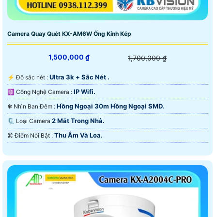
Camera Quay Quét KX-AM6W Ống Kính Kép
1,500,000 ₫
1,700,000 ₫
Ultra 3k + Sắc Nét .
️⚡ Độ sắc nét :
IP Wifi.
⚛️ Công Nghệ Camera :
Hồng Ngoại 30m Hồng Ngoại SMD.
❃ Nhìn Ban Đêm :
2 Mắt Trong Nhà.
🗜️ Loại Camera
Thu Âm Và Loa.
️⌘ Điểm Nỗi Bật :