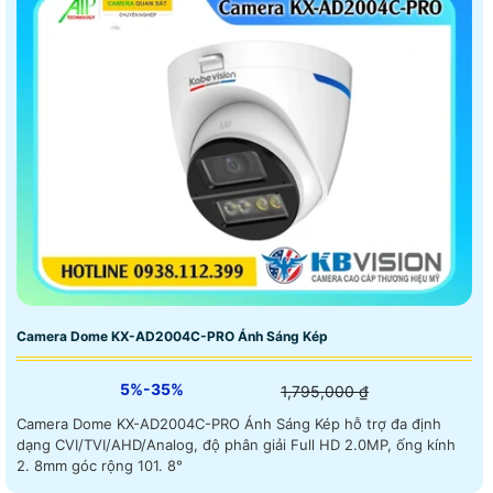
Camera Dome KX-AD2004C-PRO Ánh Sáng Kép
5%-35%
1,795,000 ₫
Camera Dome KX-AD2004C-PRO Ánh Sáng Kép hỗ trợ đa định
dạng CVI/TVI/AHD/Analog, độ phân giải Full HD 2.0MP, ống kính
2. 8mm góc rộng 101. 8°