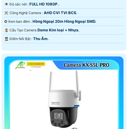
FULL HD 1080P .
👁 Độ sắc nét :
AHD CVI TVI BCS.
⚒ Công Nghệ Camera :
Hồng Ngoại 20m Hồng Ngoại SMD.
✪ Xem ban đêm :
Dome Kim loại + Nhựa.
🤹 Cấu Tạo Camera
Thu Âm.
️👮 Điểm Nỗi Bật :