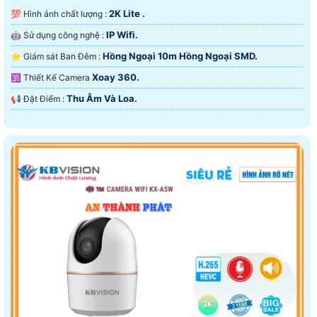
2K Lite .
💯 Hình ảnh chất lượng :
IP Wifi.
🤖️ Sử dụng công nghệ :
Hồng Ngoại 10m Hồng Ngoại SMD.
⭐ Giám sát Ban Đêm :
Xoay 360.
🕉️ Thiết Kế Camera
Thu Âm Và Loa.
️📢 Đặt Điểm :