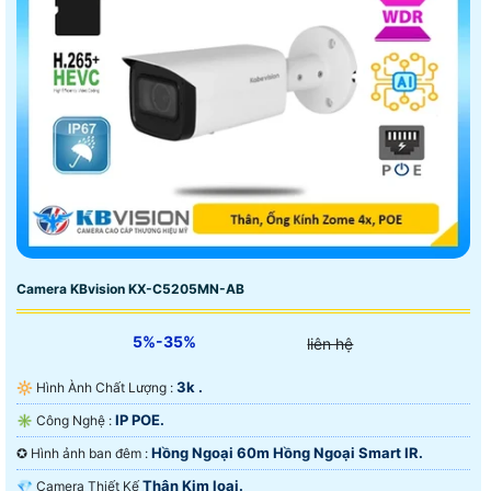
Camera KBvision KX-C5205MN-AB
5%-35%
liên hệ
3k .
🔆 Hình Ành Chất Lượng :
IP POE.
✳️ Công Nghệ :
Hồng Ngoại 60m Hồng Ngoại Smart IR.
✪ Hình ảnh ban đêm :
Thân Kim loại.
💎 Camera Thiết Kế