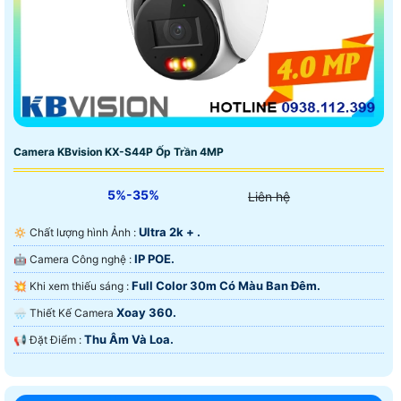
Camera KBvision KX-S44P Ốp Trần 4MP
5%-35%
Liên hệ
Ultra 2k + .
🔅 Chất lượng hình Ảnh :
IP POE.
🤖️ Camera Công nghệ :
Full Color 30m Có Màu Ban Ðêm.
💥 Khi xem thiếu sáng :
Xoay 360.
🌧️ Thiết Kế Camera
Thu Âm Và Loa.
️📢 Đặt Điểm :