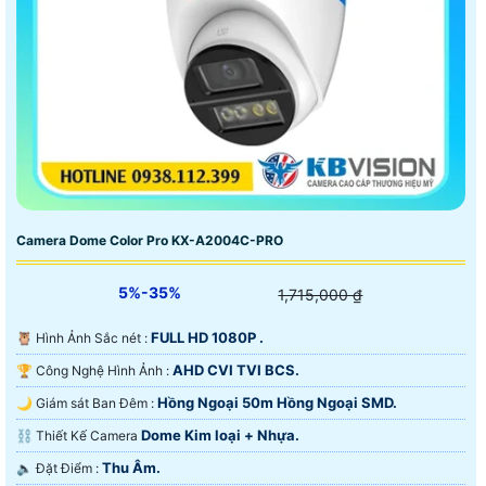
Camera Dome Color Pro KX-A2004C-PRO
5%-35%
1,715,000 ₫
FULL HD 1080P .
🦉 Hình Ảnh Sắc nét :
AHD CVI TVI BCS.
🏆 Công Nghệ Hình Ảnh :
Hồng Ngoại 50m Hồng Ngoại SMD.
🌙 Giám sát Ban Đêm :
Dome Kim loại + Nhựa.
⛓ Thiết Kế Camera
Thu Âm.
️🔈 Đặt Điểm :