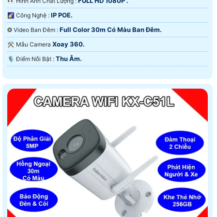
FULL HD 1080P .
️👀 Hình Ành Chất Lượng :
IP POE.
🌠 Công Nghệ :
Full Color 30m Có Màu Ban Ðêm.
❂ Video Ban Đêm :
Xoay 360.
⚒ Mẫu Camera
Thu Âm.
️🎙 Điểm Nỗi Bật :