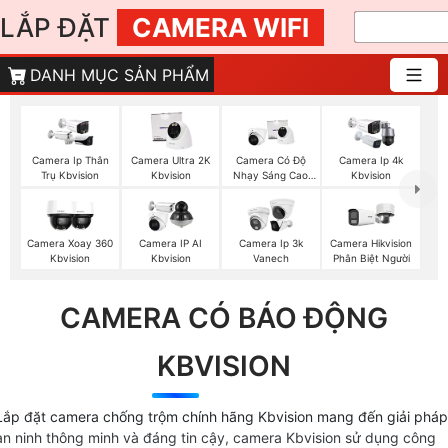
LẮP ĐẶT
CAMERA WIFI
DANH MỤC SẢN PHẨM
Camera Ip Thân
Camera Ultra 2K
Camera Có Độ
Camera Ip 4k
Trụ Kbvision
Kbvision
Nhạy Sáng Cao
Kbvision
Kbvision
Camera Xoay 360
Camera IP AI
Camera Ip 3k
Camera Hikvision
Kbvision
Kbvision
Vanech
Phân Biệt Người
CAMERA CÓ BÁO ĐỘNG
KBVISION
Lắp đặt camera chống trộm chính hãng Kbvision mang đến giải pháp
an ninh thông minh và đáng tin cậy, camera Kbvision sử dụng công