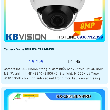
Camera Dome 8MP KX-C8214MSN
5%-35%
Liên Hệ
Camera KX-C8214MSN trang bị cảm biến Sony Stavis CMOS 8MP
1/2. 7”, ghi hình 4K (3840×2160) với Starlight, H.265+ và True-
WDR 120dB cho hình ảnh sắc nét trong mọi điều kiện ánh sáng