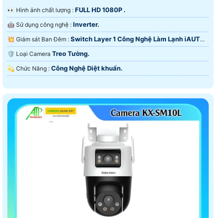
FULL HD 1080P .
️👀 Hình ảnh chất lượng :
Inverter.
🤖️ Sử dụng công nghệ :
Switch Layer 1 Công Nghệ Làm Lạnh iAUTO-
💥 Giám sát Ban Đêm :
X.
Treo Tường.
🛡 Loại Camera
Công Nghệ Diệt khuẩn.
️💫 Chức Năng :