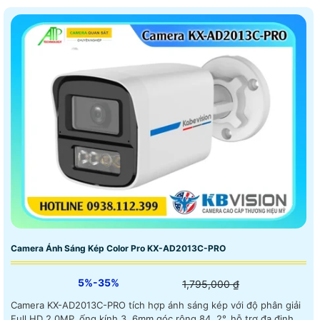
Camera Ánh Sáng Kép Color Pro KX-AD2013C-PRO
5%-35%
1,795,000 ₫
Camera KX-AD2013C-PRO tích hợp ánh sáng kép với độ phân giải
Full HD 2.0MP, ống kính 3. 6mm góc rộng 84. 2°, hỗ trợ đa định