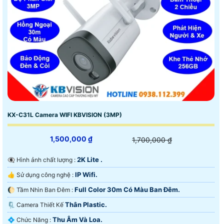
KX-C31L Camera WIFI KBVISION (3MP)
1,500,000 ₫
1,700,000 ₫
2K Lite .
👁️‍🗨 Hình ảnh chất lượng :
IP Wifi.
👍 Sử dụng công nghệ :
Full Color 30m Có Màu Ban Ðêm.
🌔 Tầm Nhìn Ban Đêm :
Thân Plastic.
🗜️ Camera Thiết Kế
Thu Âm Và Loa.
️💠 Chức Năng :