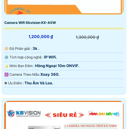
Camera Wifi Kbvision KX-A5W
1,200,000 ₫
1,300,000 ₫
3k .
🔆 Độ Phân giải :
IP Wifi.
⚙ Tích hợp công nghệ :
Hồng Ngoại 10m ONVIF.
🌛 Nhìn Ban Đêm :
Xoay 360.
🕉️ Camera Theo Mẫu
Thu Âm Và Loa.
️✤ Ưu Điểm :