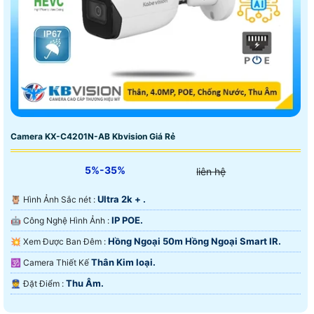
Camera KX-C4201N-AB Kbvision Giá Rẻ
5%-35%
liên hệ
Ultra 2k + .
🦉 Hình Ảnh Sắc nét :
IP POE.
🤖️ Công Nghệ Hình Ảnh :
Hồng Ngoại 50m Hồng Ngoại Smart IR.
💥 Xem Được Ban Đêm :
Thân Kim loại.
🕉️ Camera Thiết Kế
Thu Âm.
️👮 Đặt Điểm :