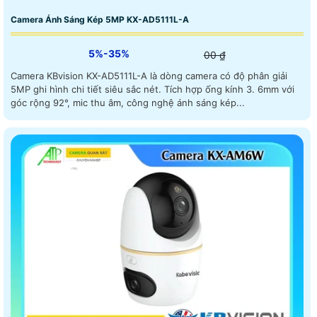
Camera Ánh Sáng Kép 5MP KX-AD5111L-A
5%-35%
00 ₫
Camera KBvision KX-AD5111L-A là dòng camera có độ phân giải
5MP ghi hình chi tiết siêu sắc nét. Tích hợp ống kính 3. 6mm với
góc rộng 92°, mic thu âm, công nghệ ánh sáng kép...