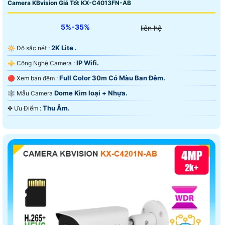
Camera KBvision Giá Tốt KX-C4013FN-AB
5%-35%
liên hệ
2K Lite .
🔆 Độ sắc nét :
IP Wifi.
⚜️ Công Nghệ Camera :
Full Color 30m Có Màu Ban Ðêm.
🔴 Xem ban đêm :
Dome Kim loại + Nhựa.
🕸️ Mẫu Camera
Thu Âm.
️✤ Ưu Điểm :