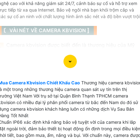
nghệ cao với khả năng giám sát 24/7, cảnh báo sự cố và hỗ trợ xem
trực tiếp từ xa qua Internet. Bảo vệ ngôi nhà bạn khỏi trộm cắp và
các sự cố an ninh với chất lượng hình ảnh sắc nét và độ bền vượt trội
〘 VÀI NÉT VỀ CAMERA KBVISION 〛
📜 Camera kbvision được biết đến là thương hiệu của Mỹ
có 3 loại camera chính được thương hiệu này sản xuất đó l
camera IP, camera wifi với thương hiệu kbone và camera
HD analog thông thường là HD CVI với chất lượng hình ảnh
khá tốt. Camera kbvision tại viêt Nam được sử dụng cho
những dự án nhà nước do tính bảo mật cao dễ dàng tích
Mua Camera Kbvision Chiết Khấu Cao
Thương hiệu camera kbvisio
là một trong những thương hiệu camera quan sát uy tín trên thị
hợp nhiều hệ thống.
trường Việt Nam Với trụ sở tại Quận Bình Thạnh TPHCM camera
kbvision có nhiều đại lý phân phối camera từ bắc đến Nam do đó sử
dụng camera kbvision khách hàng luôn có những dịch Vụ Sau Bán
Hàng Tốt Nhất
Chuẩn IP66 xác định khả năng bảo vệ tuyệt vời của camera khi lắp
💫 Camera Kbvision Sản Xuất Ở Đâu
đặt ngoài trời, đảm bảo thiết bị hoạt động ổn định trong mọi điều kiệ
thời tiết, bao gồm mưa, ẩm, nắng và bụi. Với chuẩn này, camera đượ
Sản phẩm được sản xuất và nhập khẩu nguyên chiết từ Trung Quốc có nguồn