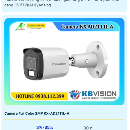
dạng CVI/TVI/AHD/Analog
Camera Full Color 2MP KX-AD2111L-A
5%-35%
00 ₫