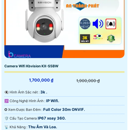
Camera Wifi Kbvision KX-S5BW
1,700,000 ₫
1,900,000 ₫
3k .
👁️‍🗨 Hình Ảnh Sắc nét :
IP Wifi.
🕉️ Công Nghệ Hình Ảnh :
Full Color 30m ONVIF.
✪ Xem Được Ban Đêm :
IP67 xoay 360.
🛡 Cấu Tạo Camera
Thu Âm Và Loa.
️📡 Khả Năng :