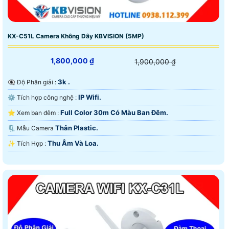
KX-C51L Camera Không Dây KBVISION (5MP)
1,800,000 ₫
1,900,000 ₫
3k .
👁️‍🗨 Độ Phân giải :
IP Wifi.
⚙ Tích hợp công nghệ :
Full Color 30m Có Màu Ban Ðêm.
⭐ Xem ban đêm :
Thân Plastic.
🗜️ Mẫu Camera
Thu Âm Và Loa.
️✨ Tích Hợp :