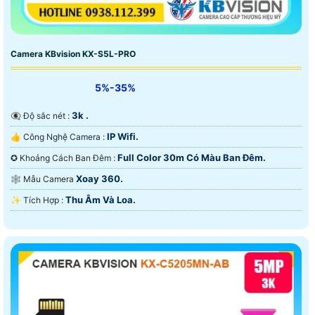
Camera KBvision KX-S5L-PRO
5%-35%
3k .
👁️‍🗨 Độ sắc nét :
IP Wifi.
👍 Công Nghệ Camera :
Full Color 30m Có Màu Ban Ðêm.
✪ Khoảng Cách Ban Đêm :
Xoay 360.
🕸️ Mẫu Camera
Thu Âm Và Loa.
️✨ Tích Hợp :