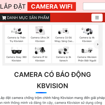
LẮP ĐẶT
CAMERA WIFI
DANH MỤC SẢN PHẨM
Camera Ip Thân
Camera Ultra 2K
Camera Có Độ
Camera Ip 4k
Trụ Kbvision
Kbvision
Nhạy Sáng Cao
Kbvision
Kbvision
Camera Xoay 360
Camera IP AI
Camera Ip 3k
Camera Hikvision
Kbvision
Kbvision
Vanech
Phân Biệt Người
CAMERA CÓ BÁO ĐỘNG
KBVISION
Lắp đặt camera chống trộm chính hãng Kbvision mang đến giải pháp
an ninh thông minh và đáng tin cậy, camera Kbvision sử dụng công