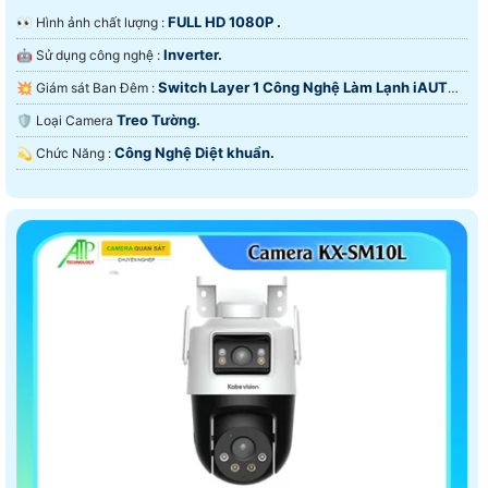
FULL HD 1080P .
️👀 Hình ảnh chất lượng :
Inverter.
🤖️ Sử dụng công nghệ :
Switch Layer 1 Công Nghệ Làm Lạnh iAUTO-
💥 Giám sát Ban Đêm :
X.
Treo Tường.
🛡 Loại Camera
Công Nghệ Diệt khuẩn.
️💫 Chức Năng :