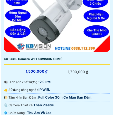
KX-C31L Camera WIFI KBVISION (3MP)
1,500,000 ₫
1,700,000 ₫
2K Lite .
👁️‍🗨 Hình ảnh chất lượng :
IP Wifi.
👍 Sử dụng công nghệ :
Full Color 30m Có Màu Ban Ðêm.
🌔 Tầm Nhìn Ban Đêm :
Thân Plastic.
🗜️ Camera Thiết Kế
Thu Âm Và Loa.
️💠 Chức Năng :