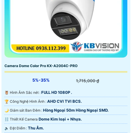
Camera Dome Color Pro KX-A2004C-PRO
5%-35%
1,715,000 ₫
FULL HD 1080P .
🦉 Hình Ảnh Sắc nét :
AHD CVI TVI BCS.
🏆 Công Nghệ Hình Ảnh :
Hồng Ngoại 50m Hồng Ngoại SMD.
🌙 Giám sát Ban Đêm :
Dome Kim loại + Nhựa.
⛓ Thiết Kế Camera
Thu Âm.
️🔈 Đặt Điểm :