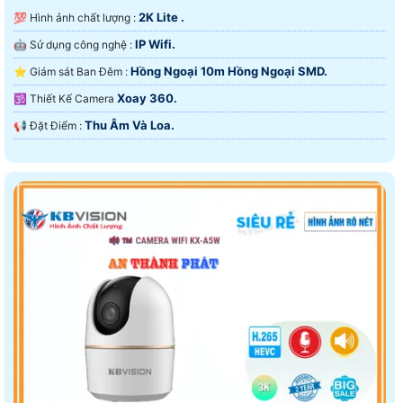
2K Lite .
💯 Hình ảnh chất lượng :
IP Wifi.
🤖️ Sử dụng công nghệ :
Hồng Ngoại 10m Hồng Ngoại SMD.
⭐ Giám sát Ban Đêm :
Xoay 360.
🕉️ Thiết Kế Camera
Thu Âm Và Loa.
️📢 Đặt Điểm :