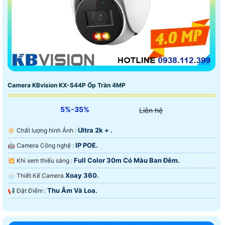
Camera KBvision KX-S44P Ốp Trần 4MP
5%-35%
Liên hệ
Ultra 2k + .
🔅 Chất lượng hình Ảnh :
IP POE.
🤖️ Camera Công nghệ :
Full Color 30m Có Màu Ban Ðêm.
💥 Khi xem thiếu sáng :
Xoay 360.
🌧️ Thiết Kế Camera
Thu Âm Và Loa.
️📢 Đặt Điểm :