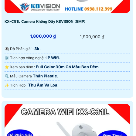
KX-C51L Camera Không Dây KBVISION (5MP)
1,800,000 ₫
1,900,000 ₫
3k .
👁️‍🗨 Độ Phân giải :
IP Wifi.
⚙ Tích hợp công nghệ :
Full Color 30m Có Màu Ban Ðêm.
⭐ Xem ban đêm :
Thân Plastic.
🗜️ Mẫu Camera
Thu Âm Và Loa.
️✨ Tích Hợp :