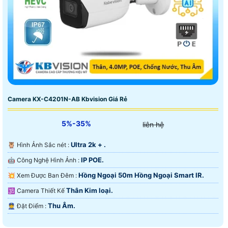
Camera KX-C4201N-AB Kbvision Giá Rẻ
5%-35%
liên hệ
Ultra 2k + .
🦉 Hình Ảnh Sắc nét :
IP POE.
🤖️ Công Nghệ Hình Ảnh :
Hồng Ngoại 50m Hồng Ngoại Smart IR.
💥 Xem Được Ban Đêm :
Thân Kim loại.
🕉️ Camera Thiết Kế
Thu Âm.
️👮 Đặt Điểm :