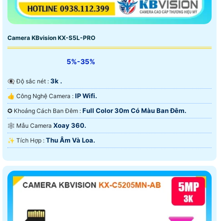
Camera KBvision KX-S5L-PRO
5%-35%
3k .
👁️‍🗨 Độ sắc nét :
IP Wifi.
👍 Công Nghệ Camera :
Full Color 30m Có Màu Ban Ðêm.
✪ Khoảng Cách Ban Đêm :
Xoay 360.
🕸️ Mẫu Camera
Thu Âm Và Loa.
️✨ Tích Hợp :