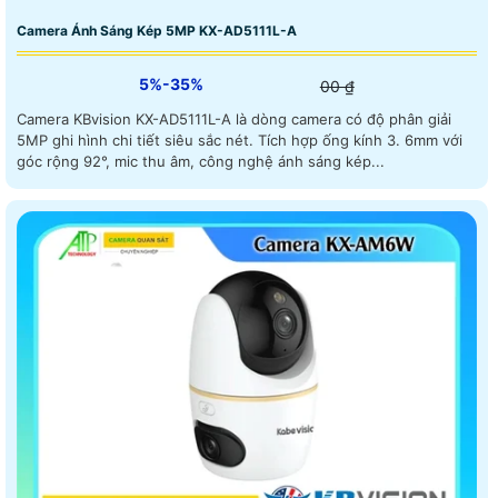
Camera Ánh Sáng Kép 5MP KX-AD5111L-A
5%-35%
00 ₫
Camera KBvision KX-AD5111L-A là dòng camera có độ phân giải
5MP ghi hình chi tiết siêu sắc nét. Tích hợp ống kính 3. 6mm với
góc rộng 92°, mic thu âm, công nghệ ánh sáng kép...