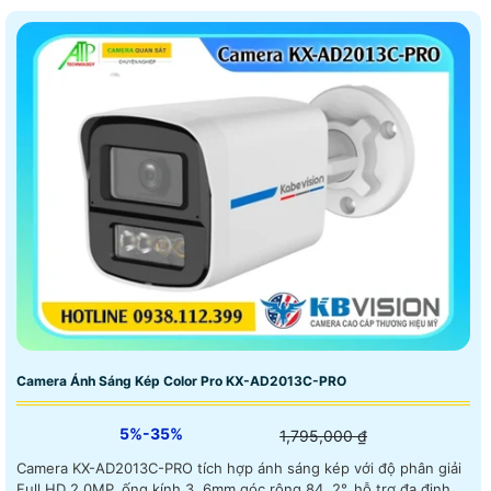
Camera Ánh Sáng Kép Color Pro KX-AD2013C-PRO
5%-35%
1,795,000 ₫
Camera KX-AD2013C-PRO tích hợp ánh sáng kép với độ phân giải
Full HD 2.0MP, ống kính 3. 6mm góc rộng 84. 2°, hỗ trợ đa định