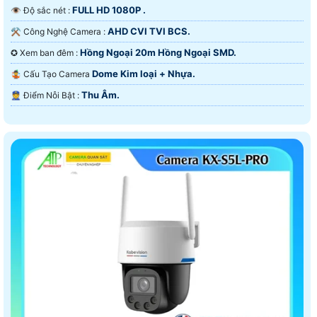
FULL HD 1080P .
👁 Độ sắc nét :
AHD CVI TVI BCS.
⚒ Công Nghệ Camera :
Hồng Ngoại 20m Hồng Ngoại SMD.
✪ Xem ban đêm :
Dome Kim loại + Nhựa.
🤹 Cấu Tạo Camera
Thu Âm.
️👮 Điểm Nỗi Bật :