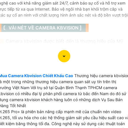
nghệ cao với khả năng giám sát 24/7, cảnh báo sự cố và hỗ trợ xem
trực tiếp từ xa qua Internet. Bảo vệ ngôi nhà bạn khỏi trộm cắp và
các sự cố an ninh với chất lượng hình ảnh sắc nét và độ bền vượt trội
〘 VÀI NÉT VỀ CAMERA KBVISION 〛
📜 Camera kbvision được biết đến là thương hiệu của Mỹ
có 3 loại camera chính được thương hiệu này sản xuất đó l
camera IP, camera wifi với thương hiệu kbone và camera
HD analog thông thường là HD CVI với chất lượng hình ảnh
khá tốt. Camera kbvision tại viêt Nam được sử dụng cho
những dự án nhà nước do tính bảo mật cao dễ dàng tích
Mua Camera Kbvision Chiết Khấu Cao
Thương hiệu camera kbvisio
là một trong những thương hiệu camera quan sát uy tín trên thị
hợp nhiều hệ thống.
trường Việt Nam Với trụ sở tại Quận Bình Thạnh TPHCM camera
kbvision có nhiều đại lý phân phối camera từ bắc đến Nam do đó sử
dụng camera kbvision khách hàng luôn có những dịch Vụ Sau Bán
Hàng Tốt Nhất
H.265 Pro+ là phiên bản nâng cấp mạnh mẽ của chuẩn nén video
💫 Camera Kbvision Sản Xuất Ở Đâu
H.265, tối ưu hóa cho các hệ thống giám sát yêu cầu hiệu suất cao v
tiết kiệm băng thông tối đa. Công nghệ này sử dụng các thuật toán
Sản phẩm được sản xuất và nhập khẩu nguyên chiết từ Trung Quốc có nguồn