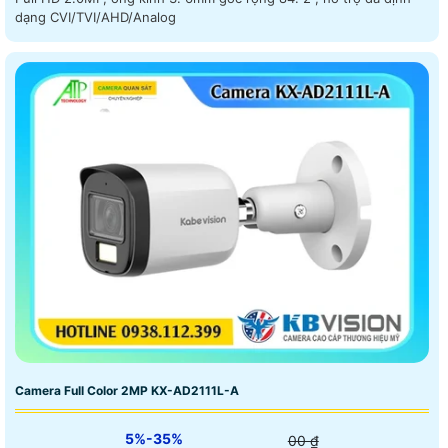
dạng CVI/TVI/AHD/Analog
Camera Full Color 2MP KX-AD2111L-A
5%-35%
00 ₫