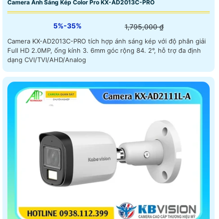
Camera Ánh Sáng Kép Color Pro KX-AD2013C-PRO
5%-35%
1,795,000 ₫
Camera KX-AD2013C-PRO tích hợp ánh sáng kép với độ phân giải
Full HD 2.0MP, ống kính 3. 6mm góc rộng 84. 2°, hỗ trợ đa định
dạng CVI/TVI/AHD/Analog