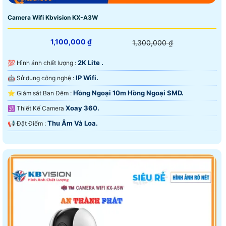
Camera Wifi Kbvision KX-A3W
1,100,000 ₫
1,300,000 ₫
2K Lite .
💯 Hình ảnh chất lượng :
IP Wifi.
🤖️ Sử dụng công nghệ :
Hồng Ngoại 10m Hồng Ngoại SMD.
⭐ Giám sát Ban Đêm :
Xoay 360.
🕉️ Thiết Kế Camera
Thu Âm Và Loa.
️📢 Đặt Điểm :