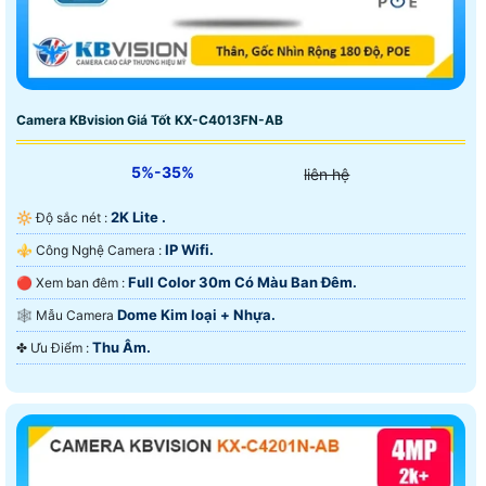
Camera KBvision Giá Tốt KX-C4013FN-AB
5%-35%
liên hệ
2K Lite .
🔆 Độ sắc nét :
IP Wifi.
⚜️ Công Nghệ Camera :
Full Color 30m Có Màu Ban Ðêm.
🔴 Xem ban đêm :
Dome Kim loại + Nhựa.
🕸️ Mẫu Camera
Thu Âm.
️✤ Ưu Điểm :