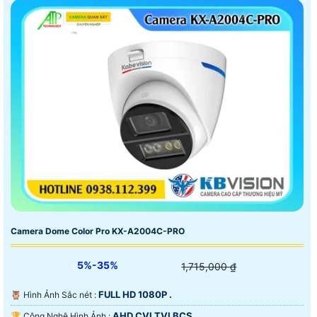
Camera Dome Color Pro KX-A2004C-PRO
5%-35%
1,715,000 ₫
FULL HD 1080P .
🦉 Hình Ảnh Sắc nét :
AHD CVI TVI BCS.
🏆 Công Nghệ Hình Ảnh :