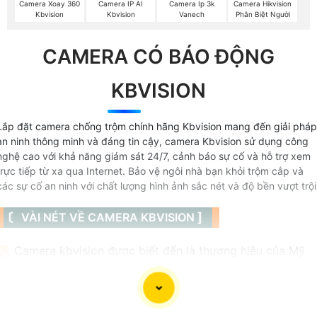
Camera Xoay 360
Camera IP AI
Camera Ip 3k
Camera Hikvision
Kbvision
Kbvision
Vanech
Phân Biệt Người
CAMERA CÓ BÁO ĐỘNG
KBVISION
Lắp đặt camera chống trộm chính hãng Kbvision mang đến giải pháp
an ninh thông minh và đáng tin cậy, camera Kbvision sử dụng công
nghệ cao với khả năng giám sát 24/7, cảnh báo sự cố và hỗ trợ xem
trực tiếp từ xa qua Internet. Bảo vệ ngôi nhà bạn khỏi trộm cắp và
các sự cố an ninh với chất lượng hình ảnh sắc nét và độ bền vượt trội
〘 VÀI NÉT VỀ CAMERA KBVISION 〛
📜 Camera kbvision được biết đến là thương hiệu của Mỹ
có 3 loại camera chính được thương hiệu này sản xuất đó l
camera IP, camera wifi với thương hiệu kbone và camera
HD analog thông thường là HD CVI với chất lượng hình ảnh