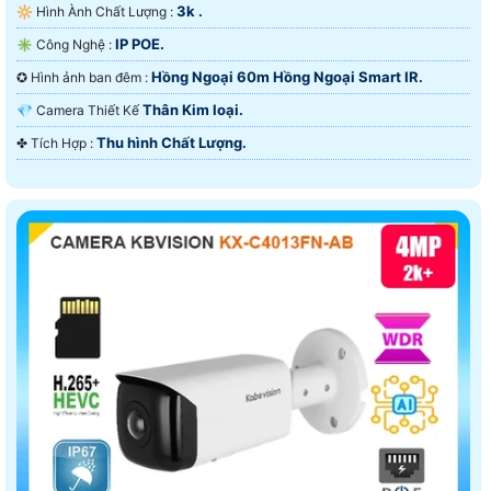
3k .
🔆 Hình Ành Chất Lượng :
IP POE.
✳️ Công Nghệ :
Hồng Ngoại 60m Hồng Ngoại Smart IR.
✪ Hình ảnh ban đêm :
Thân Kim loại.
💎 Camera Thiết Kế
Thu hình Chất Lượng.
️✤ Tích Hợp :