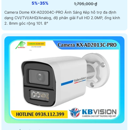
5%-35%
1,795,000 ₫
Camera Dome KX-AD2004C-PRO Ánh Sáng Kép hỗ trợ đa định
dạng CVI/TVI/AHD/Analog, độ phân giải Full HD 2.0MP, ống kính
2. 8mm góc rộng 101. 8°