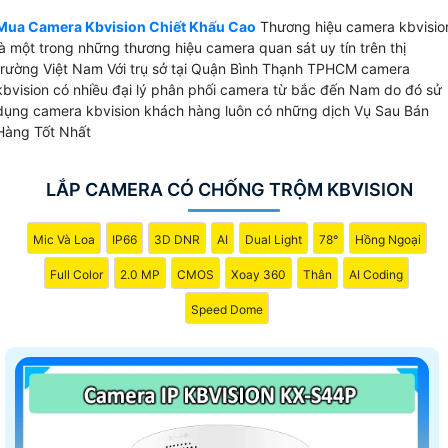
khá tốt. Camera kbvision tại viêt Nam được sử dụng cho
những dự án nhà nước do tính bảo mật cao dễ dàng tích
Mua Camera Kbvision Chiết Khấu Cao
Thương hiệu camera kbvisio
là một trong những thương hiệu camera quan sát uy tín trên thị
hợp nhiều hệ thống.
trường Việt Nam Với trụ sở tại Quận Bình Thạnh TPHCM camera
kbvision có nhiều đại lý phân phối camera từ bắc đến Nam do đó sử
dụng camera kbvision khách hàng luôn có những dịch Vụ Sau Bán
Hàng Tốt Nhất
💫 Camera Kbvision Sản Xuất Ở Đâu
LẮP CAMERA CÓ CHỐNG TRỘM KBVISION
Sản phẩm được sản xuất và nhập khẩu nguyên chiết từ Trung Quốc có nguồn
gốc rõ ràng
Mic Và Loa
IP66
3D DNR
AI
Dual Light
78°
Hồng Ngoại
₨ Giá Camera Kbvision Như Thế Nào
Full Color
2.0 MP
CMOS
Xoay 360
Thân
AI Coding
Giá camera kbvision khá phù hợp với công trình dân dụng cửa hàng gia đình
☀ Trụ sở chính hãng camera kbvision
Speed Dome
04 Nguyễn Xí, P.26, Q. Bình Thạnh,TP. HCM
👍️ Thông tin về camera kbvision
Camera sử dụng chip cmos và sony Starvis Công nghệ giám sát ban đêm tốt
🗨️ Thương hiệu camera kbvision có chính sách chiết