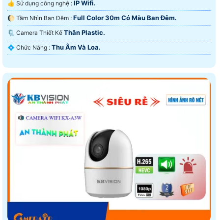
IP Wifi.
👍 Sử dụng công nghệ :
Full Color 30m Có Màu Ban Ðêm.
🌔 Tầm Nhìn Ban Đêm :
Thân Plastic.
🗜️ Camera Thiết Kế
Thu Âm Và Loa.
️💠 Chức Năng :