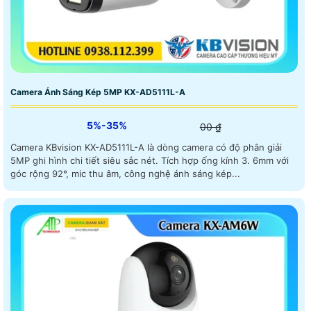
Camera Ánh Sáng Kép 5MP KX-AD5111L-A
5%-35%
00 ₫
Camera KBvision KX-AD5111L-A là dòng camera có độ phân giải
5MP ghi hình chi tiết siêu sắc nét. Tích hợp ống kính 3. 6mm với
góc rộng 92°, mic thu âm, công nghệ ánh sáng kép...