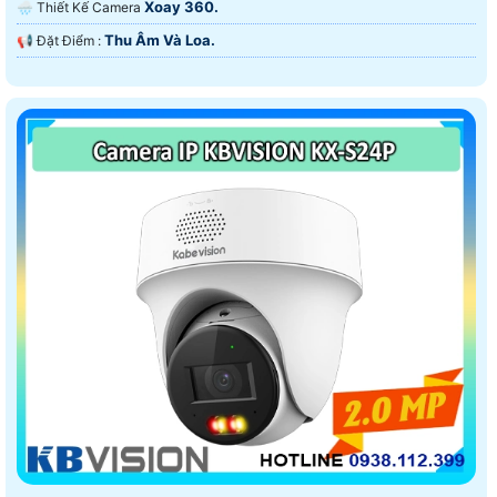
Xoay 360.
🌧️ Thiết Kế Camera
Thu Âm Và Loa.
️📢 Đặt Điểm :