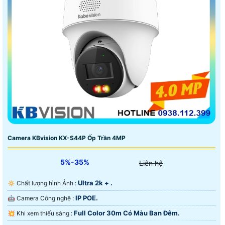
khấu khá hấp dẫn so với nhiều thương hiệu khác. ngoài
camera chất lượng cao giá rẻ Hãng Kbvision còn cung
cấp các thiết bị An Ninh như chuôn cửa màn hình, báo
động chống trộm báo cháy chuyên nghiệp.
Camera KBvision KX-S44P Ốp Trần 4MP
5%-35%
Liên hệ
Ultra 2k + .
🔅 Chất lượng hình Ảnh :
IP POE.
🤖️ Camera Công nghệ :
Full Color 30m Có Màu Ban Ðêm.
💥 Khi xem thiếu sáng :