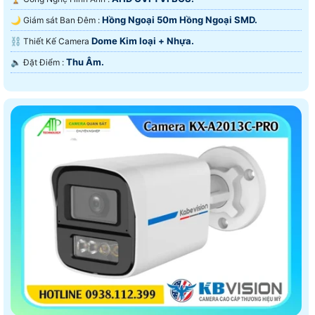
Hồng Ngoại 50m Hồng Ngoại SMD.
🌙 Giám sát Ban Đêm :
Dome Kim loại + Nhựa.
⛓ Thiết Kế Camera
Thu Âm.
️🔈 Đặt Điểm :