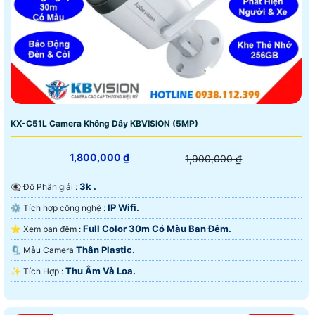
KX-C51L Camera Không Dây KBVISION (5MP)
1,800,000 ₫
1,900,000 ₫
3k .
👁️‍🗨 Độ Phân giải :
IP Wifi.
⚙ Tích hợp công nghệ :
Full Color 30m Có Màu Ban Ðêm.
⭐ Xem ban đêm :
Thân Plastic.
🗜️ Mẫu Camera
Thu Âm Và Loa.
️✨ Tích Hợp :