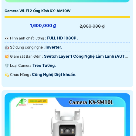
Camera Wi-Fi 2 Ống Kính KX-AM10W
1,600,000 ₫
2,000,000 ₫
FULL HD 1080P .
️👀 Hình ảnh chất lượng :
Inverter.
🤖️ Sử dụng công nghệ :
Switch Layer 1 Công Nghệ Làm Lạnh iAUTO-
💥 Giám sát Ban Đêm :
X.
Treo Tường.
🛡 Loại Camera
Công Nghệ Diệt khuẩn.
️💫 Chức Năng :