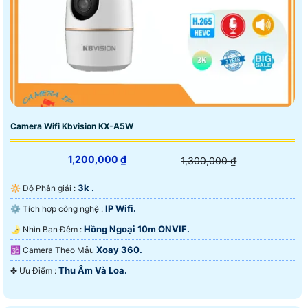
Camera Wifi Kbvision KX-A5W
1,200,000 ₫
1,300,000 ₫
3k .
🔆 Độ Phân giải :
IP Wifi.
⚙ Tích hợp công nghệ :
Hồng Ngoại 10m ONVIF.
🌛 Nhìn Ban Đêm :
Xoay 360.
🕉️ Camera Theo Mẫu
Thu Âm Và Loa.
️✤ Ưu Điểm :