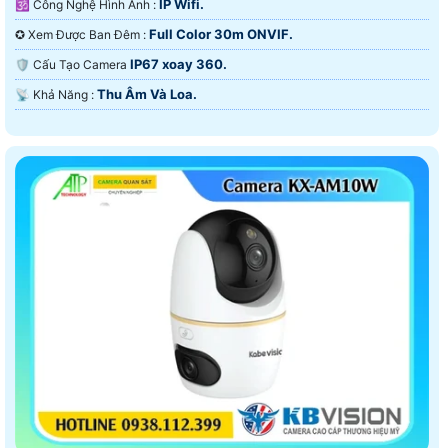
IP Wifi.
🕉️ Công Nghệ Hình Ảnh :
Full Color 30m ONVIF.
✪ Xem Được Ban Đêm :
IP67 xoay 360.
🛡 Cấu Tạo Camera
Thu Âm Và Loa.
️📡 Khả Năng :