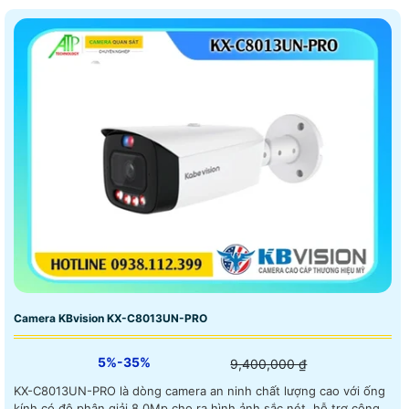
Camera KBvision KX-C8013UN-PRO
5%-35%
9,400,000 ₫
KX-C8013UN-PRO là dòng camera an ninh chất lượng cao với ống
kính có độ phân giải 8.0Mp cho ra hình ảnh sắc nét, hỗ trợ công