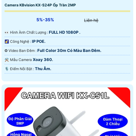
Camera KBvision KX-S24P Ốp Trần 2MP
5%-35%
Liên hệ
FULL HD 1080P .
️👀 Hình Ành Chất Lượng :
IP POE.
🌠 Công Nghệ :
Full Color 30m Có Màu Ban Ðêm.
❂ Video Ban Đêm :
Xoay 360.
⚒ Mẫu Camera
Thu Âm.
️🎙 Điểm Nỗi Bật :