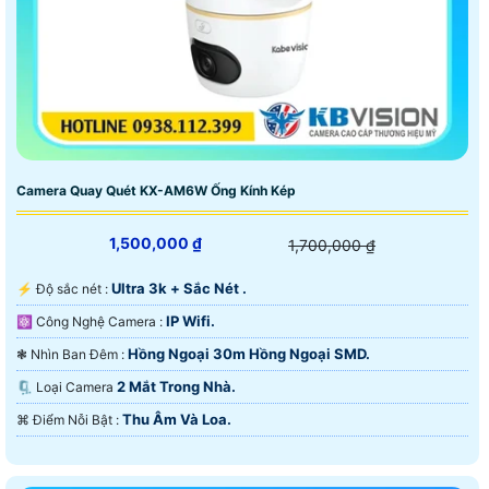
Camera Quay Quét KX-AM6W Ống Kính Kép
1,500,000 ₫
1,700,000 ₫
Ultra 3k + Sắc Nét .
️⚡ Độ sắc nét :
IP Wifi.
⚛️ Công Nghệ Camera :
Hồng Ngoại 30m Hồng Ngoại SMD.
❃ Nhìn Ban Đêm :
2 Mắt Trong Nhà.
🗜️ Loại Camera
Thu Âm Và Loa.
️⌘ Điểm Nỗi Bật :