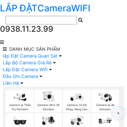
LẮP ĐẶT
Camera
WIFI
0938.11.23.99
DANH MỤC
SẢN PHẨM
lắp Đặt Camera Quan Sát
Lắp Bộ Camera Giá Rẻ
Lắp Đặt Camera Wifi
Đầu Ghi Camera
Liên Hệ
Camera Ip Thân
Camera Ultra 2K
Camera Có Độ
Camera Ip 4k
Trụ Kbvision
Kbvision
Nhạy Sáng Cao
Kbvision
Kbvision