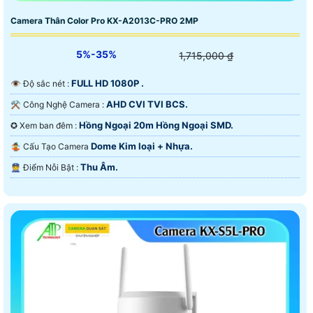
Camera Thân Color Pro KX-A2013C-PRO 2MP
5%-35%
1,715,000 ₫
FULL HD 1080P .
👁 Độ sắc nét :
AHD CVI TVI BCS.
⚒ Công Nghệ Camera :
Hồng Ngoại 20m Hồng Ngoại SMD.
✪ Xem ban đêm :
Dome Kim loại + Nhựa.
🤹 Cấu Tạo Camera
Thu Âm.
️👮 Điểm Nỗi Bật :