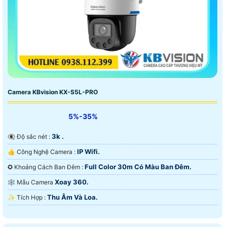
Camera KBvision KX-S5L-PRO
5%-35%
3k .
👁️‍🗨 Độ sắc nét :
IP Wifi.
👍 Công Nghệ Camera :
Full Color 30m Có Màu Ban Ðêm.
✪ Khoảng Cách Ban Đêm :
Xoay 360.
🕸️ Mẫu Camera
Thu Âm Và Loa.
️✨ Tích Hợp :