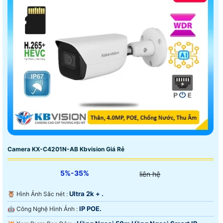
Camera KX-C4201N-AB Kbvision Giá Rẻ
5%-35%
liên hệ
Ultra 2k + .
🦉 Hình Ảnh Sắc nét :
IP POE.
🤖️ Công Nghệ Hình Ảnh :