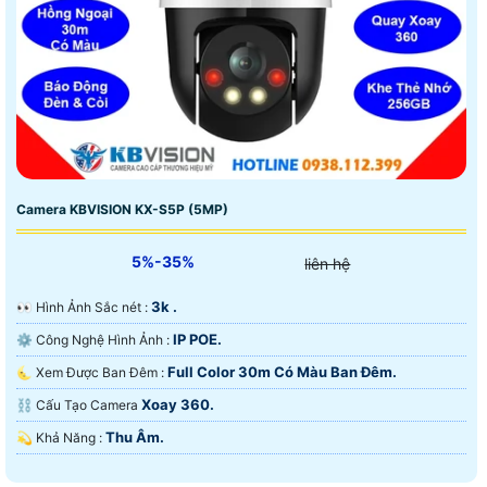
Camera KBVISION KX-S5P (5MP)
5%-35%
liên hệ
3k .
️👀 Hình Ảnh Sắc nét :
IP POE.
⚙ Công Nghệ Hình Ảnh :
Full Color 30m Có Màu Ban Ðêm.
🌜 Xem Được Ban Đêm :
Xoay 360.
⛓ Cấu Tạo Camera
Thu Âm.
️💫 Khả Năng :