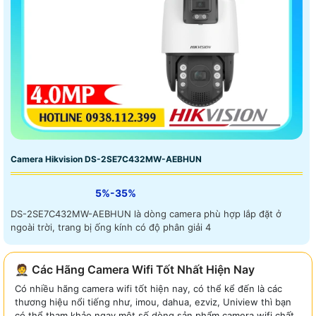
Camera Hikvision DS-2SE7C432MW-AEBHUN
5%-35%
DS-2SE7C432MW-AEBHUN là dòng camera phù hợp lắp đặt ở
ngoài trời, trang bị ống kính có độ phân giải 4
🤵 Các Hãng Camera Wifi Tốt Nhất Hiện Nay
Có nhiều hãng camera wifi tốt hiện nay, có thể kể đến là các
thương hiệu nổi tiếng như, imou, dahua, ezviz, Uniview thì bạn
có thể tham khảo ngay một số dòng sản phẩm camera wifi chất