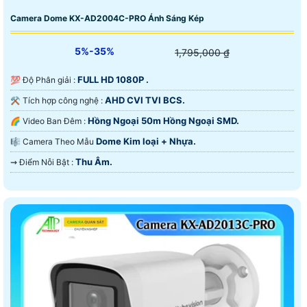
Camera Dome KX-AD2004C-PRO Ánh Sáng Kép
5%-35%
1,795,000 ₫
FULL HD 1080P .
💯 Độ Phân giải :
AHD CVI TVI BCS.
⚒ Tích hợp công nghệ :
Hồng Ngoại 50m Hồng Ngoại SMD.
🌈 Video Ban Đêm :
Dome Kim loại + Nhựa.
🎼️ Camera Theo Mẫu
Thu Âm.
️⇝ Điểm Nỗi Bật :