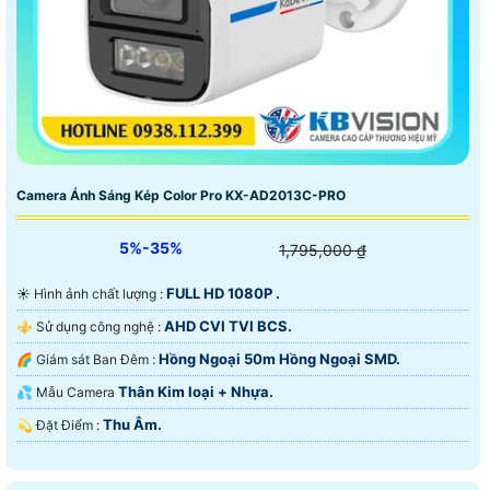
Camera Ánh Sáng Kép Color Pro KX-AD2013C-PRO
5%-35%
1,795,000 ₫
FULL HD 1080P .
☀️ Hình ảnh chất lượng :
AHD CVI TVI BCS.
⚜️ Sử dụng công nghệ :
Hồng Ngoại 50m Hồng Ngoại SMD.
🌈 Giám sát Ban Đêm :
Thân Kim loại + Nhựa.
💦 Mẫu Camera
Thu Âm.
️💫 Đặt Điểm :