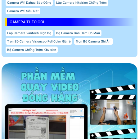
Camera Wifi Dahua Báo Động
Lắp Camera hikvision Chống Trộm
Camera Wifi Siêu Nét
CAMERA THEO GÓI
Lắp Camera Vantech Trọn Bộ
Bộ Camera Ban Đêm Có Màu
Trọn Bộ Camera Visioncop Full Color Giá rẻ
Trọn Bộ Camera Ghi Âm
Bộ Camera Chống Trộm Kbvision