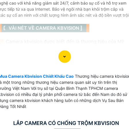
nghệ cao với khả năng giám sát 24/7, cảnh báo sự cố và hỗ trợ xem
trực tiếp từ xa qua Internet. Bảo vệ ngôi nhà bạn khỏi trộm cắp và
các sự cố an ninh với chất lượng hình ảnh sắc nét và độ bền vượt trội
〘 VÀI NÉT VỀ CAMERA KBVISION 〛
📜 Camera kbvision được biết đến là thương hiệu của Mỹ
có 3 loại camera chính được thương hiệu này sản xuất đó l
camera IP, camera wifi với thương hiệu kbone và camera
HD analog thông thường là HD CVI với chất lượng hình ảnh
khá tốt. Camera kbvision tại viêt Nam được sử dụng cho
những dự án nhà nước do tính bảo mật cao dễ dàng tích
Mua Camera Kbvision Chiết Khấu Cao
Thương hiệu camera kbvisio
là một trong những thương hiệu camera quan sát uy tín trên thị
hợp nhiều hệ thống.
trường Việt Nam Với trụ sở tại Quận Bình Thạnh TPHCM camera
kbvision có nhiều đại lý phân phối camera từ bắc đến Nam do đó sử
dụng camera kbvision khách hàng luôn có những dịch Vụ Sau Bán
Hàng Tốt Nhất
💫 Camera Kbvision Sản Xuất Ở Đâu
LẮP CAMERA CÓ CHỐNG TRỘM KBVISION
Sản phẩm được sản xuất và nhập khẩu nguyên chiết từ Trung Quốc có nguồn