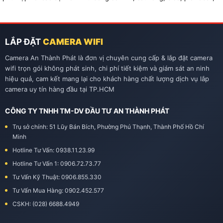
tennis…
LẮP ĐẶT
CAMERA WIFI
Camera An Thành Phát là đơn vị chuyên cung cấp & lắp đặt camera
wifi trọn gói không phát sinh, chi phí tiết kiệm và giám sát an ninh
hiệu quả, cam kết mang lại cho khách hàng chất lượng dịch vụ lắp
camera uy tín hàng đầu tại TP.HCM
CÔNG TY TNHH TM-DV ĐẦU TƯ AN THÀNH PHÁT
Trụ sở chính: 51 Lũy Bán Bích, Phường Phú Thạnh, Thành Phố Hồ Chí
Minh
Hotline Tư Vấn: 0938.11.23.99
Hotline Tư Vấn 1: 0906.72.73.77
Tư Vấn Kỹ Thuật: 0906.855.330
Tư Vấn Mua Hàng: 0902.452.577
CSKH: (028) 6688.4949