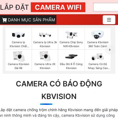
LẮP ĐẶT
CAMERA WIFI
DANH MỤC SẢN PHẨM
Camera Ip
Camera Ip Ultra 3k
Camera Chip Sony
Camera Kbvision
Kbvision Chất
Kbvision
NIR KBvision
360 Toàn Cảnh
Lượng
Camera Kbvision
Camera Ultra 2K
Đầu Ghi 8 Ổ Cứng
Camera Có Độ
Giá Rẻ
Kbvision
Kbvision
Nhạy Sáng Cao
Kbvision
CAMERA CÓ BÁO ĐỘNG
KBVISION
Lắp đặt camera chống trộm chính hãng Kbvision mang đến giải pháp
an ninh thông minh và đáng tin cậy, camera Kbvision sử dụng công