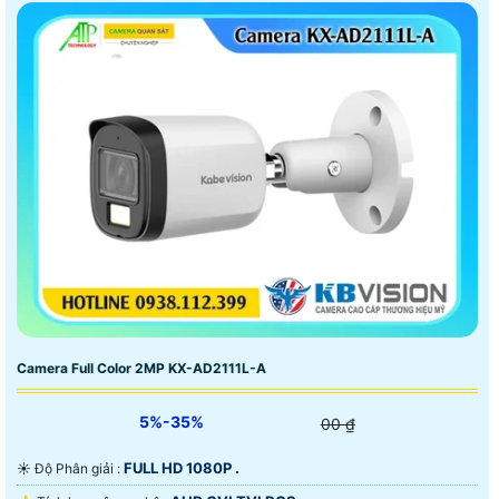
Camera Full Color 2MP KX-AD2111L-A
5%-35%
00 ₫
FULL HD 1080P .
☀️ Độ Phân giải :