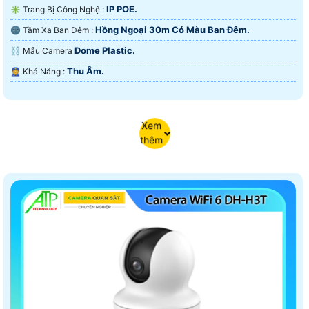
IP POE.
✳️ Trang Bị Công Nghệ :
Hồng Ngoại 30m Có Màu Ban Ðêm.
🌚 Tầm Xa Ban Đêm :
Dome Plastic.
⛓ Mẫu Camera
Thu Âm.
️👮 Khả Năng :
Xem
thêm