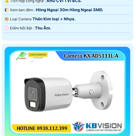
AHD CVI TVI BCS.
👍 Tích hợp công nghệ :
Hồng Ngoại 30m Hồng Ngoại SMD.
🌔 Xem ban đêm :
Thân Kim loại + Nhựa.
🎨 Loại Camera
Thu Âm.
️💮 Điểm Nỗi Bật :