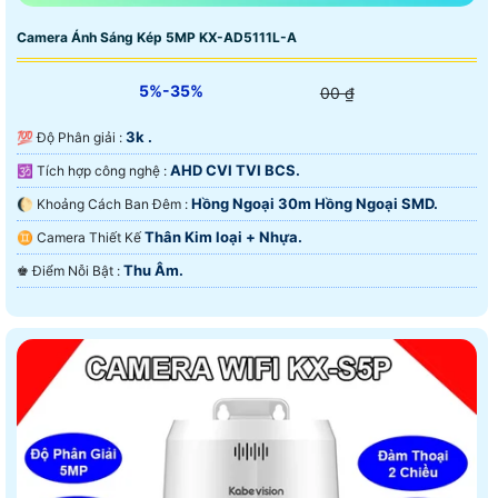
Camera Ánh Sáng Kép 5MP KX-AD5111L-A
5%-35%
00 ₫
3k .
💯 Độ Phân giải :
AHD CVI TVI BCS.
🕉️ Tích hợp công nghệ :
Hồng Ngoại 30m Hồng Ngoại SMD.
🌔 Khoảng Cách Ban Đêm :
Thân Kim loại + Nhựa.
♊ Camera Thiết Kế
Thu Âm.
️♚ Điểm Nỗi Bật :