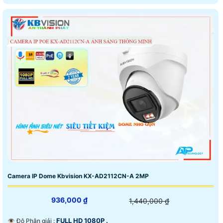
Camera IP Dome Kbvision KX-AD2112CN-A 2MP
936,000 ₫
1,440,000 ₫
FULL HD 1080P .
👁 Độ Phân giải :