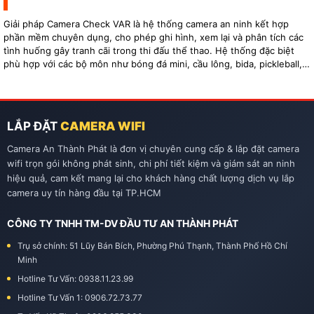
Giải pháp Camera Check VAR là hệ thống camera an ninh kết hợp
phần mềm chuyên dụng, cho phép ghi hình, xem lại và phân tích các
tình huống gây tranh cãi trong thi đấu thể thao. Hệ thống đặc biệt
phù hợp với các bộ môn như bóng đá mini, cầu lông, bida, pickleball,
tennis…
LẮP ĐẶT
CAMERA WIFI
Camera An Thành Phát là đơn vị chuyên cung cấp & lắp đặt camera
wifi trọn gói không phát sinh, chi phí tiết kiệm và giám sát an ninh
hiệu quả, cam kết mang lại cho khách hàng chất lượng dịch vụ lắp
camera uy tín hàng đầu tại TP.HCM
CÔNG TY TNHH TM-DV ĐẦU TƯ AN THÀNH PHÁT
Trụ sở chính: 51 Lũy Bán Bích, Phường Phú Thạnh, Thành Phố Hồ Chí
Minh
Hotline Tư Vấn: 0938.11.23.99
Hotline Tư Vấn 1: 0906.72.73.77