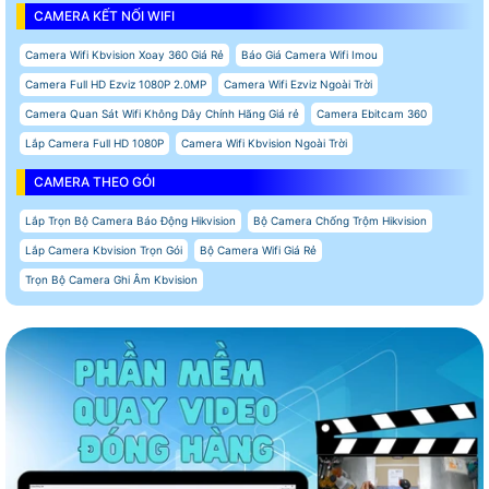
CAMERA KẾT NỐI WIFI
Camera Wifi Kbvision Xoay 360 Giá Rẻ
Báo Giá Camera Wifi Imou
Camera Full HD Ezviz 1080P 2.0MP
Camera Wifi Ezviz Ngoài Trời
Camera Quan Sát Wifi Không Dây Chính Hãng Giá rẻ
Camera Ebitcam 360
Lắp Camera Full HD 1080P
Camera Wifi Kbvision Ngoài Trời
CAMERA THEO GÓI
Lắp Trọn Bộ Camera Báo Động Hikvision
Bộ Camera Chống Trộm Hikvision
Lắp Camera Kbvision Trọn Gói
Bộ Camera Wifi Giá Rẻ
Trọn Bộ Camera Ghi Âm Kbvision