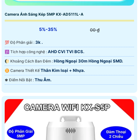
Camera Ánh Sáng Kép 5MP KX-AD5111L-A
5%-35%
00 ₫
3k .
💯 Độ Phân giải :
AHD CVI TVI BCS.
🕉️ Tích hợp công nghệ :
Hồng Ngoại 30m Hồng Ngoại SMD.
🌔 Khoảng Cách Ban Đêm :
Thân Kim loại + Nhựa.
♊ Camera Thiết Kế
Thu Âm.
️♚ Điểm Nỗi Bật :