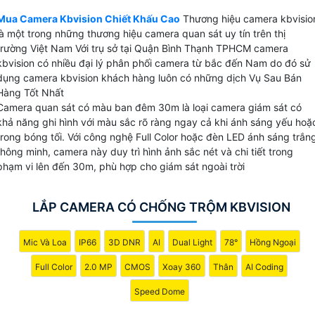
khá tốt. Camera kbvision tại viêt Nam được sử dụng cho
những dự án nhà nước do tính bảo mật cao dễ dàng tích
Mua Camera Kbvision Chiết Khấu Cao
Thương hiệu camera kbvisio
là một trong những thương hiệu camera quan sát uy tín trên thị
hợp nhiều hệ thống.
trường Việt Nam Với trụ sở tại Quận Bình Thạnh TPHCM camera
kbvision có nhiều đại lý phân phối camera từ bắc đến Nam do đó sử
dụng camera kbvision khách hàng luôn có những dịch Vụ Sau Bán
Hàng Tốt Nhất
Camera quan sát có màu ban đêm 30m là loại camera giám sát có
💫 Camera Kbvision Sản Xuất Ở Đâu
khả năng ghi hình với màu sắc rõ ràng ngay cả khi ánh sáng yếu hoặ
trong bóng tối. Với công nghệ Full Color hoặc đèn LED ánh sáng trắn
Sản phẩm được sản xuất và nhập khẩu nguyên chiết từ Trung Quốc có nguồn
thông minh, camera này duy trì hình ảnh sắc nét và chi tiết trong
gốc rõ ràng
phạm vi lên đến 30m, phù hợp cho giám sát ngoài trời
₨ Giá Camera Kbvision Như Thế Nào
Giá camera kbvision khá phù hợp với công trình dân dụng cửa hàng gia đình
LẮP CAMERA CÓ CHỐNG TRỘM KBVISION
☀ Trụ sở chính hãng camera kbvision
04 Nguyễn Xí, P.26, Q. Bình Thạnh,TP. HCM
Mic Và Loa
IP66
3D DNR
AI
Dual Light
78°
Hồng Ngoại
👍️ Thông tin về camera kbvision
Full Color
2.0 MP
CMOS
Xoay 360
Thân
AI Coding
Camera sử dụng chip cmos và sony Starvis Công nghệ giám sát ban đêm tốt
Speed Dome
🗨️ Thương hiệu camera kbvision có chính sách chiết