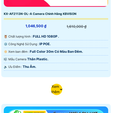
KX-AF2113N-DL-A Camera Chính Hãng KBVISON
1,046,500 ₫
1,610,000 ₫
FULL HD 1080P .
🦉 Chất lượng hình :
IP POE.
⚙ Công Nghệ Sử Dụng :
Full Color 30m Có Màu Ban Ðêm.
🔅 Xem ban đêm :
Thân Plastic.
🎼️ Mẫu Camera
Thu Âm.
️🔈 Ưu Điểm :
Xem
thêm