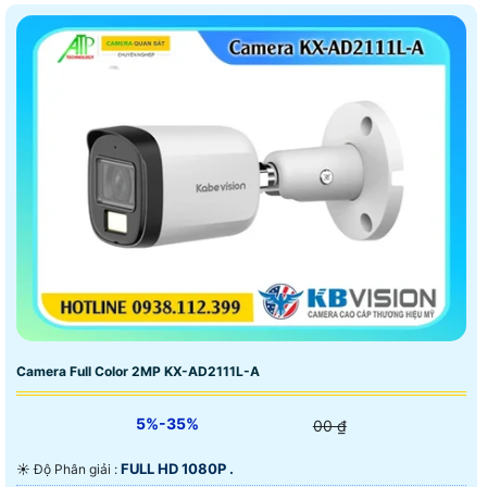
khấu khá hấp dẫn so với nhiều thương hiệu khác. ngoài
camera chất lượng cao giá rẻ Hãng Kbvision còn cung
cấp các thiết bị An Ninh như chuôn cửa màn hình, báo
động chống trộm báo cháy chuyên nghiệp.
Camera Full Color 2MP KX-AD2111L-A
5%-35%
00 ₫
FULL HD 1080P .
☀️ Độ Phân giải :