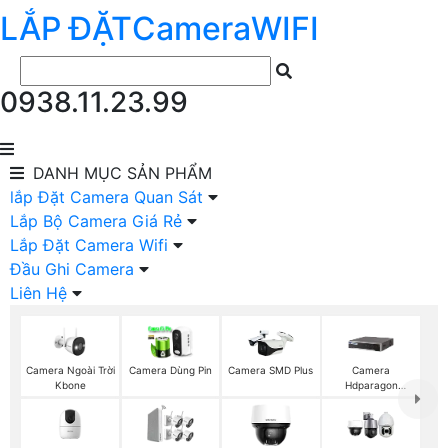
LẮP ĐẶT
Camera
WIFI
0938.11.23.99
DANH MỤC
SẢN PHẨM
lắp Đặt Camera Quan Sát
Lắp Bộ Camera Giá Rẻ
Lắp Đặt Camera Wifi
Đầu Ghi Camera
Liên Hệ
Camera Ngoài Trời
Camera Dùng Pin
Camera SMD Plus
Camera
Kbone
Hdparagon
Starlight