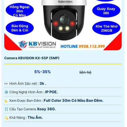
Camera KBVISION KX-S5P (5MP)
5%-35%
liên hệ
3k .
️👀 Hình Ảnh Sắc nét :
IP POE.
⚙ Công Nghệ Hình Ảnh :
Full Color 30m Có Màu Ban Ðêm.
🌜 Xem Được Ban Đêm :
Xoay 360.
⛓ Cấu Tạo Camera
Thu Âm.
️💫 Khả Năng :