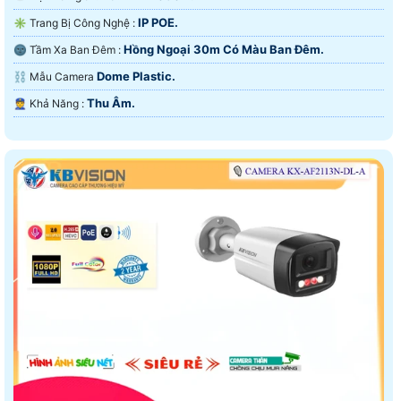
IP POE.
✳️ Trang Bị Công Nghệ :
Hồng Ngoại 30m Có Màu Ban Ðêm.
🌚 Tầm Xa Ban Đêm :
Dome Plastic.
⛓ Mẫu Camera
Thu Âm.
️👮 Khả Năng :