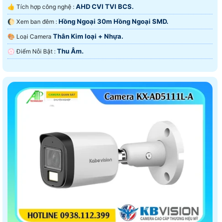
AHD CVI TVI BCS.
👍 Tích hợp công nghệ :
Hồng Ngoại 30m Hồng Ngoại SMD.
🌔 Xem ban đêm :
Thân Kim loại + Nhựa.
🎨 Loại Camera
Thu Âm.
️💮 Điểm Nỗi Bật :