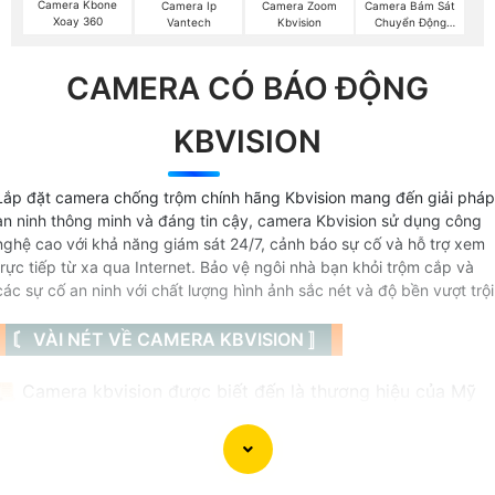
Camera Kbone
Camera Ip
Camera Zoom
Camera Bám Sát
Xoay 360
Vantech
Kbvision
Chuyển Động
Kbvision
CAMERA CÓ BÁO ĐỘNG
KBVISION
Lắp đặt camera chống trộm chính hãng Kbvision mang đến giải pháp
an ninh thông minh và đáng tin cậy, camera Kbvision sử dụng công
nghệ cao với khả năng giám sát 24/7, cảnh báo sự cố và hỗ trợ xem
trực tiếp từ xa qua Internet. Bảo vệ ngôi nhà bạn khỏi trộm cắp và
các sự cố an ninh với chất lượng hình ảnh sắc nét và độ bền vượt trội
〘 VÀI NÉT VỀ CAMERA KBVISION 〛
📜 Camera kbvision được biết đến là thương hiệu của Mỹ
có 3 loại camera chính được thương hiệu này sản xuất đó l
camera IP, camera wifi với thương hiệu kbone và camera
HD analog thông thường là HD CVI với chất lượng hình ảnh