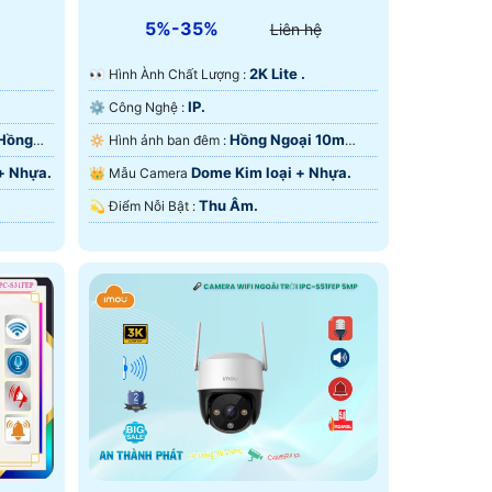
5%-35%
Liên hệ
2K Lite .
️👀 Hình Ành Chất Lượng :
IP.
⚙ Công Nghệ :
 Hồng
Hồng Ngoại 10m
🔅 Hình ảnh ban đêm :
Hồng Ngoại SMD.
+ Nhựa.
Dome Kim loại + Nhựa.
👑 Mẫu Camera
Thu Âm.
️💫 Điểm Nỗi Bật :