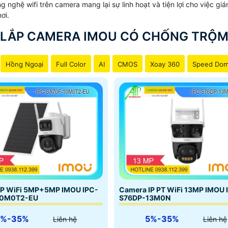
ng nghệ wifi trên camera mang lại sự linh hoạt và tiện lợi cho việc 
ơi.
GIÁ LẮP VÀ CHỨC NĂNG
LẮP CAMERA IMOU CÓ CHỐNG TRỘ
590.000 VNĐ
Camera wifi cố định 2.0MP Ống k
chiều
Hồng Ngoại
Full Color
AI
CMOS
Xoay 360
Speed Do
1.100,000 VNĐ
Camera wifi cố định 2.0MP tích
Phát hiện âm thanh bất thường.
1.200,000 VNĐ
Cảnh báo chủ động: bật đèn và 
2.350,000 VNĐ
pin sạc cho thời gian sử dụng l
đâu mà không cần dây nguồn và dây tín hiệu
sản phẩm chất lượng hình ảnh trung thực, chính sách và dịc
 hàng ưa chuộn sản phẩm camer wifi imou cho những công tr
IP WiFi 5MP+5MP IMOU IPC-
Camera IP PT WiFi 13MP IMOU 
10M0T2-EU
S76DP-13M0N
5%-35%
5%-35%
Liên hệ
Liên hệ