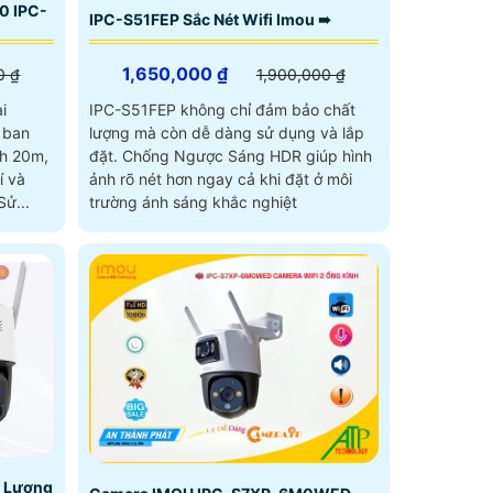
0 IPC-
IPC-S51FEP Sắc Nét Wifi Imou ➠
1,650,000 ₫
0 ₫
1,900,000 ₫
i
IPC-S51FEP không chỉ đảm bảo chất
 ban
lượng mà còn dễ dàng sử dụng và lắp
ch 20m,
đặt. Chống Ngược Sáng HDR giúp hình
í và
ảnh rõ nét hơn ngay cả khi đặt ở môi
g lại hiệu quả giám sát cao. Sử...
trường ánh sáng khắc nghiệt
 Lượng