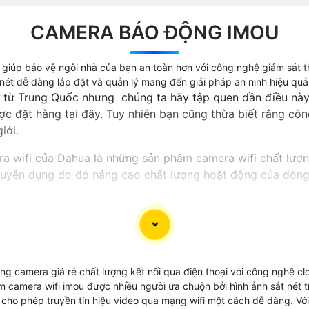
CAMERA BÁO ĐỘNG IMOU
 giúp bảo vệ ngôi nhà của bạn an toàn hơn với công nghệ giám sát 
nét dễ dàng lắp đặt và quản lý mang đến giải pháp an ninh hiệu quả 
ứ từ Trung Quốc nhưng chúng ta hãy tập quen dần điều này
ợc đặt hàng tại đây. Tuy nhiên bạn cũng thừa biết rằng cô
iới.
a wifi của Dahua là những sản phâm camera wifi chất lượn
huyên dụng do đó nâng cao chất lượng hoặt động của dòn
, là dòng sản phẩm camera thương hiệu top 10 thế giới về
hệ cloud và được bảo mật 2 lớ tuyệt đối an ninh.
G
ng camera giá rẻ chất lượng kết nối qua điện thoại với công nghệ 
ẩm camera wifi imou được nhiều người ưa chuộn bởi hình ảnh sắt nét t
wifi quốc dân giá rẻ thiết kế ấn tượng sản xuất nhiêu ph
cho phép truyền tín hiệu video qua mạng wifi một cách dễ dàng. Với
n phòng, cửa hàng giải pháp tiết kiệm chi phí hình ảnh đá