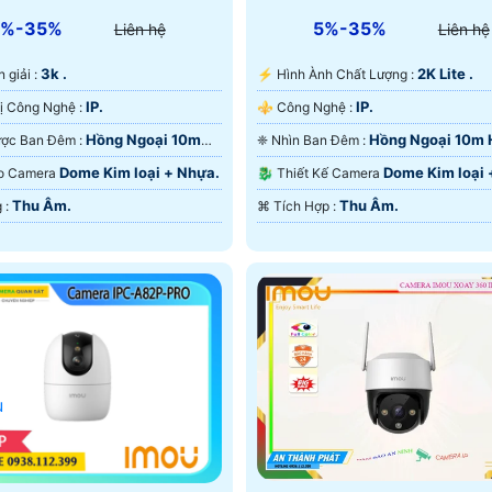
5%-35%
5%-35%
Liên hệ
Liên hệ
3k .
2K Lite .
ân giải :
️⚡ Hình Ành Chất Lượng :
IP.
IP.
✳️ Trang Bị Công Nghệ :
⚜️ Công Nghệ :
Hồng Ngoại 10m
Hồng Ngoại 10m
💥 Xem Được Ban Đêm :
❈ Nhìn Ban Đêm :
ại SMD.
Ngoại SMD.
Dome Kim loại + Nhựa.
Dome Kim loại 
 Tạo Camera
🐉️ Thiết Kế Camera
Thu Âm.
Thu Âm.
️ƒ Khả Năng :
️⌘ Tích Hợp :
u