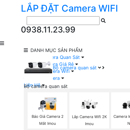
LẮP ĐẶT
Camera
WIFI
0938.11.23.99
DANH MỤC
SẢN PHẨM
lắp Đặt Camera Quan Sát
Lắp Bộ Camera Giá Rẻ
Bộ camera quan sát
Lắp Đặt Camera Wifi
Đầu Ghi Camera
Liên Hệ
Bộ camera quan sát
Camera HIKVISION Trọn Bộ
Camera KBVISION Trọn Bộ
Camera DAHUA Trọn Bộ
Camera giá Rẻ Trọn Bộ
Báo Giá Camera 2
Camera I
Lắp Camera Wifi 2K
Bộ Camera Nên Dùng
Mắt Imou
N
Imou
Bộ Camera Có Màu Ban Đêm