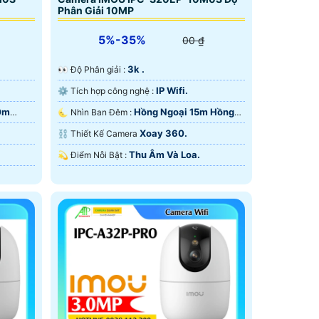
Phân Giải 10MP
5%-35%
00 ₫
.
3k .
️👀 Độ Phân giải :
IP Wifi.
⚙ Tích hợp công nghệ :
0m
Hồng Ngoại 15m Hồng
🌜 Nhìn Ban Đêm :
Ngoại Smart IR.
Xoay 360.
⛓ Thiết Kế Camera
Thu Âm Và Loa.
️💫 Điểm Nỗi Bật :