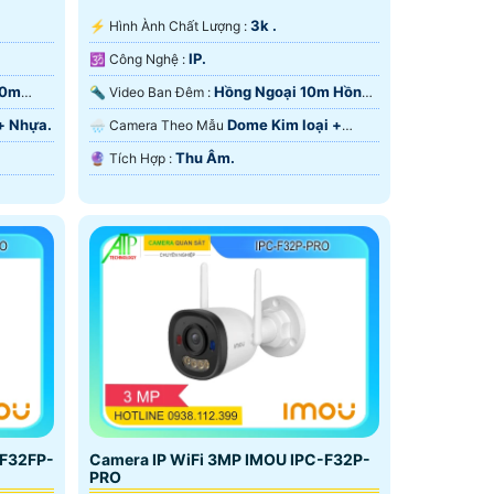
3k .
️⚡ Hình Ành Chất Lượng :
IP.
🕉️ Công Nghệ :
10m
Hồng Ngoại 10m Hồng
🔦 Video Ban Đêm :
Ngoại SMD.
+ Nhựa.
Dome Kim loại +
🌧️ Camera Theo Mẫu
Nhựa.
Thu Âm.
️🔮 Tích Hợp :
-F32FP-
Camera IP WiFi 3MP IMOU IPC-F32P-
PRO