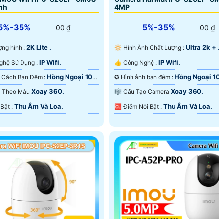
nh
4MP
5%-35%
5%-35%
00 ₫
00 ₫
2K Lite .
Ultra 2k + 
lượng hình :
🔆 Hình Ành Chất Lượng :
IP Wifi.
IP Wifi.
🤖️ Công Nghệ Sử Dụng :
👍 Công Nghệ :
Hồng Ngoại 10m
Hồng Ngoại 1
🌙 Khoảng Cách Ban Đêm :
✪ Hình ảnh ban đêm :
ại Smart IR.
Hồng Ngoại Smart IR.
Xoay 360.
Xoay 360.
ra Theo Mẫu
🎼️ Cấu Tạo Camera
Thu Âm Và Loa.
Thu Âm Và Loa.
️ƒ Điểm Nỗi Bật :
️🆑 Điểm Nỗi Bật :