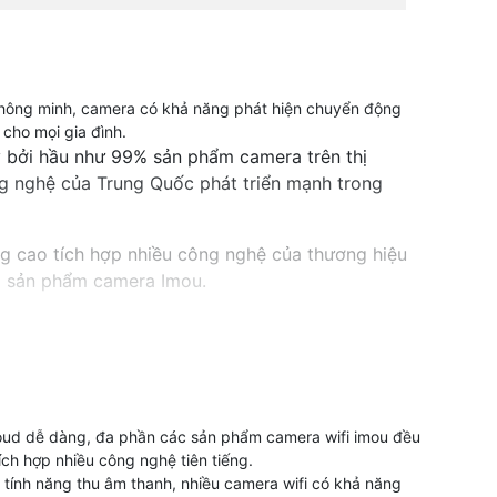
thông minh, camera có khả năng phát hiện chuyển động
cho mọi gia đình.
 bởi hầu như 99% sản phẩm camera trên thị
ng nghệ của Trung Quốc phát triển mạnh trong
g cao tích hợp nhiều công nghệ của thương hiệu
g sản phẩm camera Imou.
 camera quan sát và hệ thống an ninh, Camera
cloud dễ dàng, đa phần các sản phẩm camera wifi imou đều
ích hợp nhiều công nghệ tiên tiếng.
ân khúc với chất lượng hình ảnh khác nhau,
 tính năng thu âm thanh, nhiều camera wifi có khả năng
p ứng nhu cầu giám sát