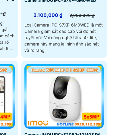
Camera IMOU IPC-S7XP-6M0WED
0 ₫
2,100,000 ₫
2,999,000 ₫
ng
Loại Camera IPC-S7XP-6M0WED là một
giải
Camera giám sát cao cấp với độ nét
ng cách
tuyệt vời. Với công nghệ Ultra 4k lite,
oa rõ
camera này mang lại hình ảnh sắc nét
ifi 6
và rõ ràng
M0S
Camera IMOU IPC-S20EP-10M0S Độ