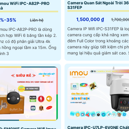
Camera Quan Sát Ngoài Trời 36
Imou WiFi IPC-A82P-PRO
S31FEP
hà
1,500,000 ₫
5%-35%
1,700,00
Liên hệ
Camera IP Wifi IPC-S31FEP là loạ
mou IPC-A82P-PRO là dòng
camera cung cấp khả năng xem
ích hợp WiFi 6 băng tần kép 2.
đêm Full Color trong khoảng cá
z có độ phân giải Ultra 4k
camera này giúp tiết kiệm chi ph
 hồng ngoại tầm xa 15m. Ống
man
inh 3
Camera IPC-U7LP-6V0NE Chất
P-5M0WE Camera Wifi Imou