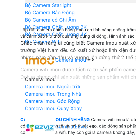
Bộ Camera Starlight
Bộ Camera Báo Động
Bộ Camera có Ghi Âm
Bộ Camera Chất Lượng 2K
Lắp đặt camera chính hãng Imou có tính năng chống trộm
Bộ Camera Chất Lượng 4K
và cảnh báo kịp thời qua ứng dụng di động. Hình ảnh sắc 
Bộ Camera Wifi
Chắc chắn rằng ai cũng biết Camera Imou xuất x
trường Việt Nam đều có xuất xứ hoặc linh kiện đư
những năm gần đâu và vương lên đứng thứ 2 thế g
Camera Imou
Camera wifi imou được tách ra từ sản phẩm camer
Dahua nhưng chỉ sản xuất những sản phẩm wifi c
Camera Imou
Camera Imou Ngoài trời
Camera wifi imou dễ dàng cài đặt và bảo mât cao
Camera Imou Trong Nhà
Imou cài đặt giám sát trên điện thoại với công ng
Camera Imou Góc Rộng
Camera Imou Quay Xoay
CAMERA WIFI IMOU CHÍNH HÃN
CAMERA WIFI IMOU CHÍNH HÃNG
Camera wifi imou là dò
có thiết kết rất tinh tế và mỹ thuật cao, các dòng sản ph
Camera Ezviz
👍 camer wifi imou được xem như sản phẩm camera 
công nghệ camera wifi, hay còn gọi là camera không dây, 
camera wifi imou dùng nhiều trong những dự án vă