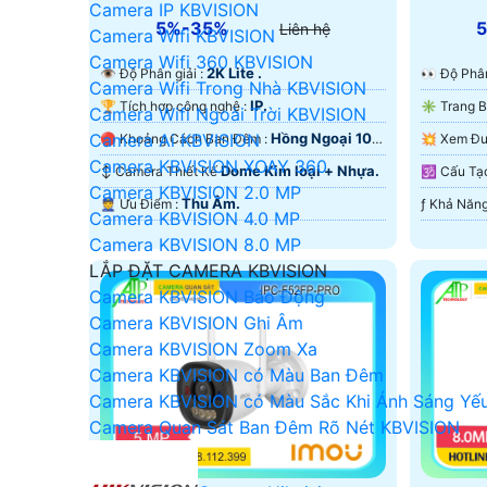
Camera IP KBVISION
5%-35%
Liên hệ
Camera Wifi KBVISION
Camera Wifi 360 KBVISION
2K Lite .
👁 Độ Phân giải :
️👀 Độ Ph
Camera Wifi Trong Nhà KBVISION
IP.
🏆 Tích hợp công nghệ :
Camera Wifi Ngoài Trời KBVISION
Hồng Ngoại 10m
Camera Ai KBVISION
🔴 Khoảng Cách Ban Đêm :
Hồng Ngoại SMD.
Hồng Ngo
Camera KBVISION XOAY 360
Dome Kim loại + Nhựa.
↕️ Camera Thiết Kế
🕉️ Cấu
Camera KBVISION 2.0 MP
Thu Âm.
️👮 Ưu Điểm :
Camera KBVISION 4.0 MP
Camera KBVISION 8.0 MP
LẮP ĐẶT CAMERA KBVISION
Camera KBVISION Báo Động
Camera KBVISION Ghi Âm
Camera KBVISION Zoom Xa
Camera KBVISION có Màu Ban Đêm
Camera KBVISION có Màu Sắc Khi Ánh Sáng Yế
Camera Quan Sát Ban Đêm Rõ Nét KBVISION