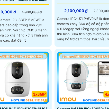
2,100,000 ₫
2,300,00
00,000 ₫
1,900,000 ₫
Camera IPC-U7LP-6V0NE là dò
 Camera IPC-S3EP-5M0WE là
camera xoay 360 độ có độ phân 
ra cao cấp trong lĩnh vực
6.0 Megapixel Hồng ngoại khoả
ới chip CMOS mạnh
thu hình 30m tích hợp micro và l
ra có khả năng xử lý hình ảnh
ràng hỗ trợ đàm thoại hai chiều w
ng cao, đạt đến 5
trên băng tần 2
IMOU WiFi IPC-S20EP-6M0S
Camera Hai Mắt IPC-S20EP-8