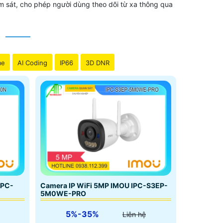
giám sát, cho phép người dùng theo dõi từ xa thông qua
M
ính 2.8mm cho góc nhìn 112° đàm thoại 2
me
AI Coding
IP66
3D DNR
 hợp Chống Trộm PIR Phát hiện chuyển động,
hú còi khi phát hiện có đối tượng xâm nhập.
ên đến 6 tháng , giúp bạn sử dụng ở bất kỳ
h vụ sau bán hàng của thương hiệu Imou rất tốt
ình camera wifi.
IPC-
Camera IP WiFi 5MP IMOU IPC-S3EP-
5M0WE-PRO
5%-35%
Liên hệ