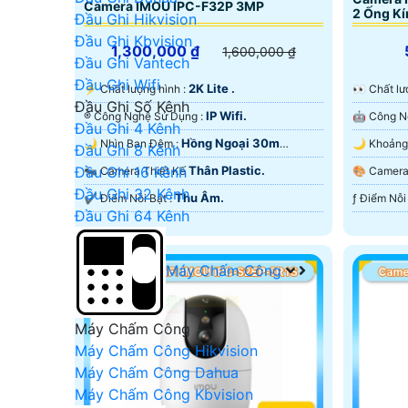
Camera IMOU IPC-F32P 3MP
2 Ống Kí
Đầu Ghi Hikvision
Đầu Ghi Kbvision
1,300,000 ₫
1,600,000 ₫
Đầu Ghi Vantech
Đầu Ghi Wifi
2K Lite .
️⚡ Chất lượng hình :
️👀 Chất 
Đầu Ghi Số Kênh
IP Wifi.
®️ Công Nghệ Sử Dụng :
Đầu Ghi 4 Kênh
Hồng Ngoại 30m
🌙 Nhìn Ban Đêm :
Đầu Ghi 8 Kênh
ONVIF.
Hồng Ngo
Đầu Ghi 16 Kênh
Thân Plastic.
🐜 Camera Thiết Kế
🎨 Came
Đầu Ghi 32 Kênh
Thu Âm.
️✔️ Điểm Nỗi Bật :
Đầu Ghi 64 Kênh
Máy Chấm Công
Máy Chấm Công
Máy Chấm Công Hikvision
Máy Chấm Công Dahua
Máy Chấm Công Kbvision