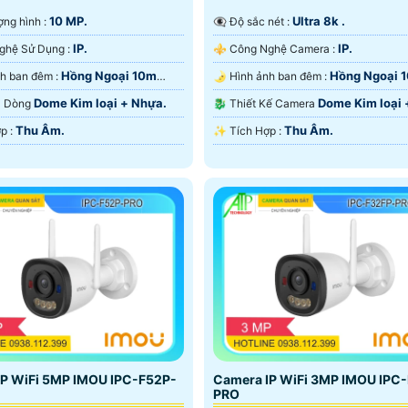
10 MP.
Ultra 8k .
lượng hình :
👁️‍🗨 Độ sắc nét :
IP.
IP.
👍 Công Nghệ Sử Dụng :
⚜️ Công Nghệ Camera :
Hồng Ngoại 10m
Hồng Ngoại 
🌙 Hình ảnh ban đêm :
🌛 Hình ảnh ban đêm :
ại SMD.
Hồng Ngoại SMD.
Dome Kim loại + Nhựa.
Dome Kim loại 
ra Dòng
🐉️ Thiết Kế Camera
Thu Âm.
Thu Âm.
️☣️ Tích Hợp :
️✨ Tích Hợp :
IP WiFi 5MP IMOU IPC-F52P-
Camera IP WiFi 3MP IMOU IPC
PRO