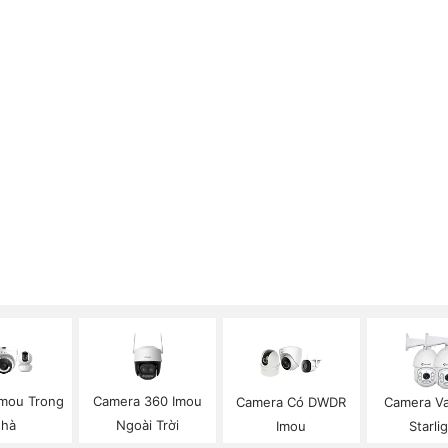
mou Trong
Camera 360 Imou
Camera Có DWDR
Camera V
hà
Ngoài Trời
Imou
Starli