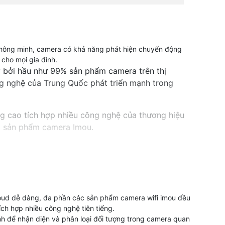
thông minh, camera có khả năng phát hiện chuyển động
cho mọi gia đình.
 bởi hầu như 99% sản phẩm camera trên thị
ng nghệ của Trung Quốc phát triển mạnh trong
g cao tích hợp nhiều công nghệ của thương hiệu
g sản phẩm camera Imou.
 camera quan sát và hệ thống an ninh, Camera
cloud dễ dàng, đa phần các sản phẩm camera wifi imou đều
ích hợp nhiều công nghệ tiên tiếng.
ân khúc với chất lượng hình ảnh khác nhau,
ảnh để nhận diện và phân loại đối tượng trong camera quan
p ứng nhu cầu giám sát