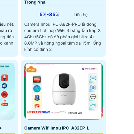
Trong Nhà
5%-35%
Liên hệ
iêu nét.
Camera Imou IPC-A82P-PRO là dòng
màu rõ
camera tích hợp WiFi 6 băng tần kép 2.
ng tiện
4Ghz/5Ghz có độ phân giải Ultra 4k
áo xanh
8.0MP và hồng ngoại tầm xa 15m. Ống
kính cố đinh 3
➠
Camera Wifi Imou IPC-A32EP-L