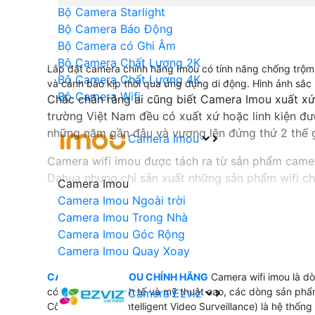
Bộ Camera Starlight
Bộ Camera Báo Động
Bộ Camera có Ghi Âm
Bộ Camera Chất Lượng 2K
Lắp đặt camera chính hãng Imou có tính năng chống trộm
Bộ Camera Chất Lượng 4K
và cảnh báo kịp thời qua ứng dụng di động. Hình ảnh sắc 
Bộ Camera Wifi
Chắc chắn rằng ai cũng biết Camera Imou xuất x
trường Việt Nam đều có xuất xứ hoặc linh kiện đư
những năm gần đâu và vương lên đứng thứ 2 thế g
Camera Imou
Camera wifi imou được tách ra từ sản phẩm camer
Dahua nhưng chỉ sản xuất những sản phẩm wifi c
Camera Imou
Camera Imou Ngoài trời
Camera wifi imou dễ dàng cài đặt và bảo mât cao
Camera Imou Trong Nhà
Imou cài đặt giám sát trên điện thoại với công ng
Camera Imou Góc Rộng
Camera Imou Quay Xoay
CAMERA WIFI IMOU CHÍNH HÃN
CAMERA WIFI IMOU CHÍNH HÃNG
Camera wifi imou là dò
có thiết kết rất tinh tế và mỹ thuật cao, các dòng sản ph
Camera Ezviz
👍 camer wifi imou được xem như sản phẩm camera 
Công nghệ IVS (Intelligent Video Surveillance) là hệ thốn
camera wifi imou dùng nhiều trong những dự án vă