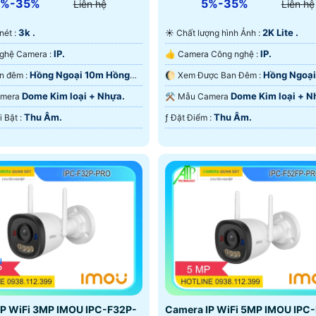
5%-35%
5%-35%
Liên hệ
Liên hệ
3k .
2K Lite .
 nét :
☀️ Chất lượng hình Ảnh :
IP.
IP.
👍 Công Nghệ Camera :
👍 Camera Công nghệ :
Hồng Ngoại 10m Hồng
Hồng Ngoại
🌜 Xem ban đêm :
🌔 Xem Được Ban Đêm :
D.
Hồng Ngoại SMD.
Dome Kim loại + Nhựa.
Dome Kim loại + N
 Camera
⚒ Mẫu Camera
Thu Âm.
Thu Âm.
️➲ Điểm Nỗi Bật :
️ƒ Đặt Điểm :
u
IP WiFi 3MP IMOU IPC-F32P-
Camera IP WiFi 5MP IMOU IPC