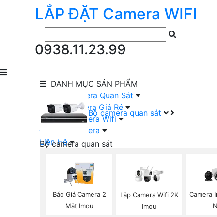
LẮP ĐẶT
Camera
WIFI
0938.11.23.99
DANH MỤC
SẢN PHẨM
lắp Đặt Camera Quan Sát
Lắp Bộ Camera Giá Rẻ
Bộ camera quan sát
Lắp Đặt Camera Wifi
Đầu Ghi Camera
Liên Hệ
Bộ camera quan sát
Camera HIKVISION Trọn Bộ
Camera KBVISION Trọn Bộ
Camera DAHUA Trọn Bộ
Camera giá Rẻ Trọn Bộ
Báo Giá Camera 2
Camera I
Lắp Camera Wifi 2K
Bộ Camera Nên Dùng
Mắt Imou
N
Imou
Bộ Camera Có Màu Ban Đêm