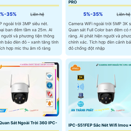
PRO
5%-35%
5%-35%
Liên hệ
Liên hệ
 ngoài trời 3MP siêu nét.
Camera WiFi ngoài trời 5MP 3K s
ại ban đêm tầm xa 25m. AI
Quan sát Full Color ban đêm có 
n người và phương tiện thông
ràng. AI phát hiện người và phươ
nh báo đèn đỏ – xanh tăng tính
chính xác. Tích hợp đèn cảnh b
ích hợp mic thu âm rõ ràng
đỏ chống đột nhập
uan Sát Ngoài Trời 360 IPC-
IPC-S51FEP Sắc Nét Wifi Imou 