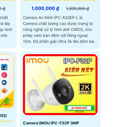
1,000,000 ₫
0 ₫
1,300,000 ₫
chất
Camera An Ninh IPC-A32EP-L là
và lắp
Camera chất lượng cao được trang bị
công nghệ xử lý hình ảnh CMOS, cho
 môi
phép xem ban đêm với hồng ngoại
10m. Độ phân giải Ultra 2k lite đảm bảo
chất lượng hình ảnh sắc nét
WED
Camera IMOU IPC-F32P 3MP