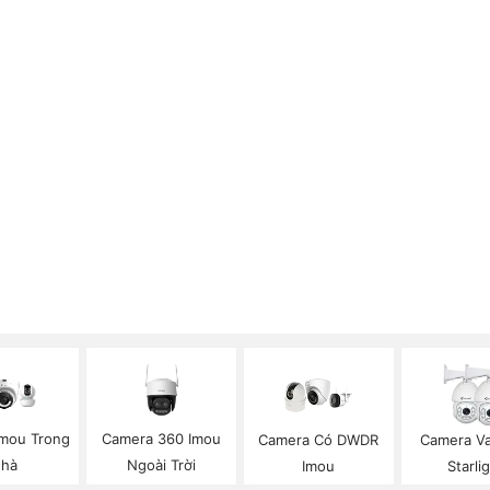
mou Trong
Camera 360 Imou
Camera Có DWDR
Camera V
hà
Ngoài Trời
Imou
Starli