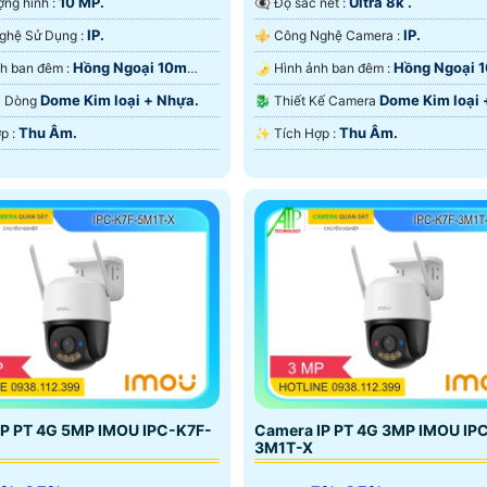
10 MP.
Ultra 8k .
lượng hình :
👁️‍🗨 Độ sắc nét :
IP.
IP.
👍 Công Nghệ Sử Dụng :
⚜️ Công Nghệ Camera :
Hồng Ngoại 10m
Hồng Ngoại 
🌙 Hình ảnh ban đêm :
🌛 Hình ảnh ban đêm :
ại SMD.
Hồng Ngoại SMD.
Dome Kim loại + Nhựa.
Dome Kim loại 
ra Dòng
🐉️ Thiết Kế Camera
Thu Âm.
Thu Âm.
️☣️ Tích Hợp :
️✨ Tích Hợp :
IP PT 4G 5MP IMOU IPC-K7F-
Camera IP PT 4G 3MP IMOU IP
3M1T-X