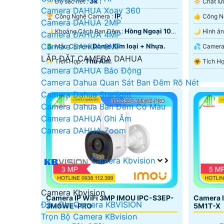
3k .
✨ Độ sắc nét :
🔅 Chất 
Camera DAHUA Xoay 360
IP.
🏆 Công Nghệ Camera :
Camera DAHUA 2MP
Hồng Ngoại 10m
🌙 Khoảng Cách Ban Đêm :
Camera DAHUA 4MP
Hồng Ngoại SMD.
Hồng Ngo
Camera DAHUA 8MP
Dome Kim loại + Nhựa.
🐉️ Mẫu Camera
💦 Came
LẮP ĐẶT CAMERA DAHUA
Thu Âm.
️✨ Tích Hợp :
Camera DAHUA Báo Động
Camera Dahua Quan Sát Ban Đêm Rõ Nét
Camera Dahua Starlight
Camera Dahua Ban Đêm Có Màu
Camera DAHUA Ghi Âm
Camera DAHUA Zoom
Camera Kbvision
Camera Kbvision
Camera IP WiFi 3MP IMOU IPC-S3EP-
Camera 
Đầu Ghi Camera KBVISION
3M0WE-PRO
5M1T-X
Trọn Bộ Camera KBvision