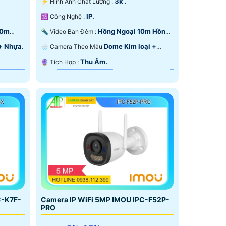
3k .
️⚡ Hình Ành Chất Lượng :
IP.
🕉️ Công Nghệ :
10m
Hồng Ngoại 10m Hồng
🔦 Video Ban Đêm :
Ngoại SMD.
+ Nhựa.
Dome Kim loại +
🌧️ Camera Theo Mẫu
Nhựa.
Thu Âm.
️🔮 Tích Hợp :
C-K7F-
Camera IP WiFi 5MP IMOU IPC-F52P-
PRO