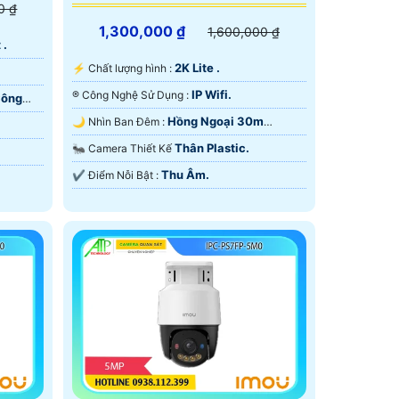
0 ₫
1,300,000 ₫
1,600,000 ₫
 .
2K Lite .
️⚡ Chất lượng hình :
IP Wifi.
®️ Công Nghệ Sử Dụng :
Công
Hồng Ngoại 30m
🌙 Nhìn Ban Đêm :
ONVIF.
Thân Plastic.
🐜 Camera Thiết Kế
Thu Âm.
️✔️ Điểm Nỗi Bật :