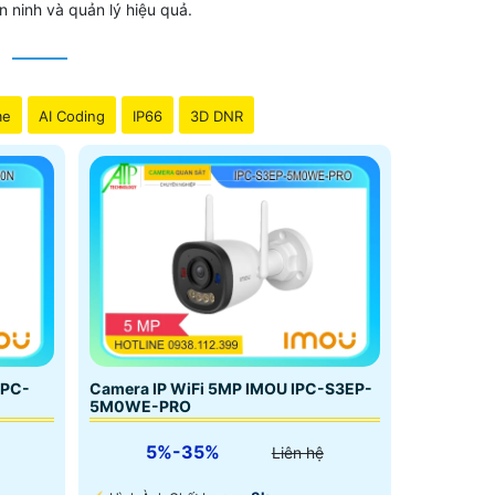
n ninh và quản lý hiệu quả.
M
ính 2.8mm cho góc nhìn 112° đàm thoại 2
me
AI Coding
IP66
3D DNR
 hợp Chống Trộm PIR Phát hiện chuyển động,
hú còi khi phát hiện có đối tượng xâm nhập.
ên đến 6 tháng , giúp bạn sử dụng ở bất kỳ
h vụ sau bán hàng của thương hiệu Imou rất tốt
ình camera wifi.
IPC-
Camera IP WiFi 5MP IMOU IPC-S3EP-
5M0WE-PRO
5%-35%
Liên hệ