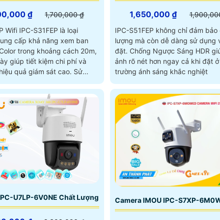
00,000 ₫
1,650,000 ₫
1,700,000 ₫
1,900,00
 Wifi IPC-S31FEP là loại
IPC-S51FEP không chỉ đảm bảo 
ung cấp khả năng xem ban
lượng mà còn dễ dàng sử dụng 
 Color trong khoảng cách 20m,
đặt. Chống Ngược Sáng HDR giúp hình
y giúp tiết kiệm chi phí và
ảnh rõ nét hơn ngay cả khi đặt ở
mang lại hiệu quả giám sát cao. Sử...
trường ánh sáng khắc nghiệt
IPC-U7LP-6V0NE Chất Lượng
Camera IMOU IPC-S7XP-6M0