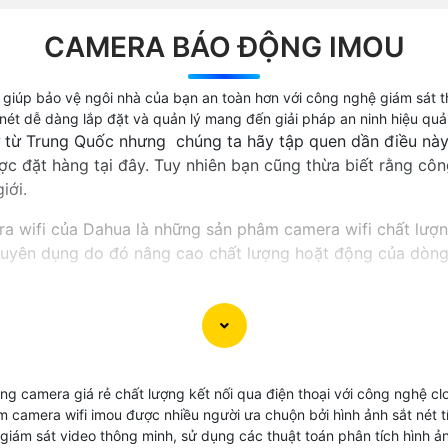
CAMERA BÁO ĐỘNG IMOU
 giúp bảo vệ ngôi nhà của bạn an toàn hơn với công nghệ giám sát 
nét dễ dàng lắp đặt và quản lý mang đến giải pháp an ninh hiệu quả 
ứ từ Trung Quốc nhưng chúng ta hãy tập quen dần điều này
ợc đặt hàng tại đây. Tuy nhiên bạn cũng thừa biết rằng cô
iới.
a wifi của Dahua là những sản phâm camera wifi chất lượn
huyên dụng do đó nâng cao chất lượng hoặt động của dòn
, là dòng sản phẩm camera thương hiệu top 10 thế giới về
hệ cloud và được bảo mật 2 lớ tuyệt đối an ninh.
G
ng camera giá rẻ chất lượng kết nối qua điện thoại với công nghệ 
ẩm camera wifi imou được nhiều người ưa chuộn bởi hình ảnh sắt nét t
wifi quốc dân giá rẻ thiết kế ấn tượng sản xuất nhiêu ph
g giám sát video thông minh, sử dụng các thuật toán phân tích hình 
n phòng, cửa hàng giải pháp tiết kiệm chi phí hình ảnh đá