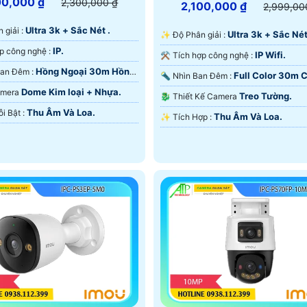
00,000 ₫
2,300,000 ₫
2,100,000 ₫
2,999,00
Ultra 3k + Sắc Nét .
n giải :
Ultra 3k + Sắc Nét
✨ Độ Phân giải :
IP.
🕉️ Tích hợp công nghệ :
IP Wifi.
⚒ Tích hợp công nghệ :
Hồng Ngoại 30m Hồng
🌙 Video Ban Đêm :
Full Color 30m 
🔦 Nhìn Ban Đêm :
D.
Nghệ Làm Lạnh iAUTO-X.
Dome Kim loại + Nhựa.
Camera
Treo Tường.
🐉️ Thiết Kế Camera
Thu Âm Và Loa.
️🛃 Điểm Nỗi Bật :
Thu Âm Và Loa.
️✨ Tích Hợp :