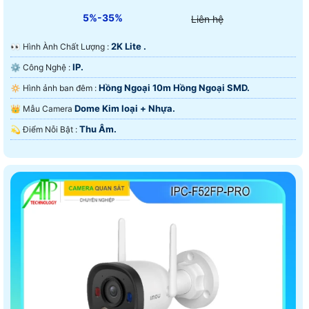
5%-35%
Liên hệ
2K Lite .
️👀 Hình Ành Chất Lượng :
IP.
⚙ Công Nghệ :
Hồng Ngoại 10m Hồng Ngoại SMD.
🔅 Hình ảnh ban đêm :
Dome Kim loại + Nhựa.
👑 Mẫu Camera
Thu Âm.
️💫 Điểm Nỗi Bật :