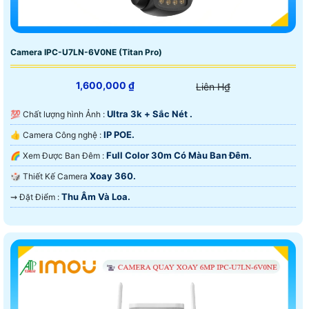
Camera IPC-U7LN-6V0NE (Titan Pro)
1,600,000 ₫
Liên H₫
Ultra 3k + Sắc Nét .
💯 Chất lượng hình Ảnh :
IP POE.
👍 Camera Công nghệ :
Full Color 30m Có Màu Ban Ðêm.
🌈 Xem Được Ban Đêm :
Xoay 360.
🎲 Thiết Kế Camera
Thu Âm Và Loa.
️⇝ Đặt Điểm :