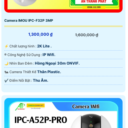
Camera IMOU IPC-F32P 3MP
1,300,000 ₫
1,600,000 ₫
2K Lite .
️⚡ Chất lượng hình :
IP Wifi.
®️ Công Nghệ Sử Dụng :
Hồng Ngoại 30m ONVIF.
🌙 Nhìn Ban Đêm :
Thân Plastic.
🐜 Camera Thiết Kế
Thu Âm.
️✔️ Điểm Nỗi Bật :