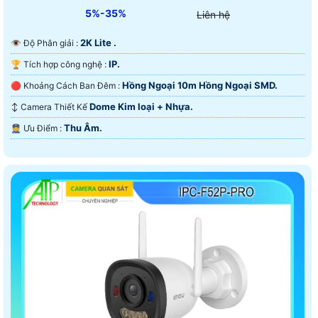
5%-35%
Liên hệ
2K Lite .
👁 Độ Phân giải :
IP.
🏆 Tích hợp công nghệ :
Hồng Ngoại 10m Hồng Ngoại SMD.
🔴 Khoảng Cách Ban Đêm :
Dome Kim loại + Nhựa.
↕️ Camera Thiết Kế
Thu Âm.
️👮 Ưu Điểm :