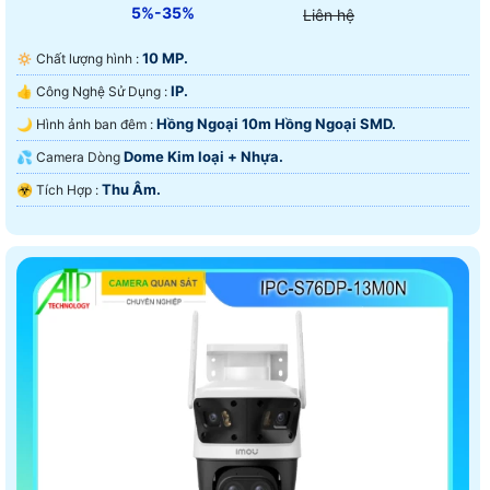
5%-35%
Liên hệ
10 MP.
🔅 Chất lượng hình :
IP.
👍 Công Nghệ Sử Dụng :
Hồng Ngoại 10m Hồng Ngoại SMD.
🌙 Hình ảnh ban đêm :
Dome Kim loại + Nhựa.
💦 Camera Dòng
Thu Âm.
️☣️ Tích Hợp :