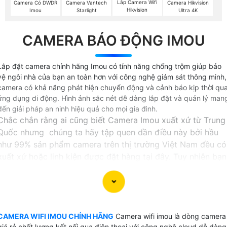
Lắp Camera Wifi
Camera Có DWDR
Camera Vantech
Camera Hikvision
Hikvision
Imou
Starlight
Ultra 4K
CAMERA BÁO ĐỘNG IMOU
Lắp đặt camera chính hãng Imou có tính năng chống trộm giúp bảo
vệ ngôi nhà của bạn an toàn hơn với công nghệ giám sát thông minh,
camera có khả năng phát hiện chuyển động và cảnh báo kịp thời qu
ứng dụng di động. Hình ảnh sắc nét dễ dàng lắp đặt và quản lý man
đến giải pháp an ninh hiệu quả cho mọi gia đình.
Chắc chắn rằng ai cũng biết Camera Imou xuất xứ từ Trung
Quốc nhưng chúng ta hãy tập quen dần điều này bởi hầu
như 99% sản phẩm camera trên thị trường Việt Nam đều có
xuất xứ hoặc linh kiện được đặt hàng tại đây. Tuy nhiên bạn
cũng thừa biết rằng công nghệ của Trung Quốc phát triển
mạnh trong những năm gần đâu và vương lên đứng thứ 2
thế giới.
Camera wifi imou được tách ra từ sản phẩm camera wifi
CAMERA WIFI IMOU CHÍNH HÃNG
Camera wifi imou là dòng camera
của Dahua là những sản phâm camera wifi chất lượng cao
giá rẻ chất lượng kết nối qua điện thoại với công nghệ cloud dễ dàng