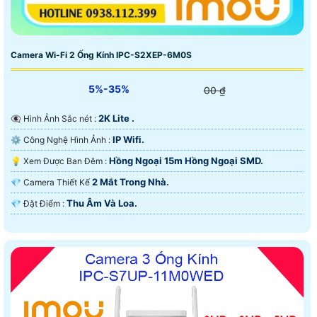
Camera Wi-Fi 2 Ống Kính IPC-S2XEP-6M0S
5%-35%
00 ₫
2K Lite .
👁️‍🗨 Hình Ảnh Sắc nét :
IP Wifi.
⚙ Công Nghệ Hình Ảnh :
Hồng Ngoại 15m Hồng Ngoại SMD.
💡 Xem Được Ban Đêm :
2 Mắt Trong Nhà.
💎 Camera Thiết Kế
Thu Âm Và Loa.
️💎 Đặt Điểm :