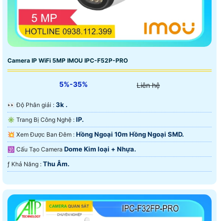
Camera IP WiFi 5MP IMOU IPC-F52P-PRO
5%-35%
Liên hệ
3k .
️👀 Độ Phân giải :
IP.
✳️ Trang Bị Công Nghệ :
Hồng Ngoại 10m Hồng Ngoại SMD.
💥 Xem Được Ban Đêm :
Dome Kim loại + Nhựa.
🕉️ Cấu Tạo Camera
Thu Âm.
️ƒ Khả Năng :