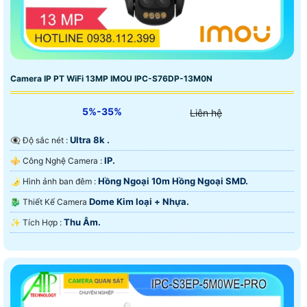
Camera IP PT WiFi 13MP IMOU IPC-S76DP-13M0N
5%-35%
Liên hệ
Ultra 8k .
👁️‍🗨 Độ sắc nét :
IP.
⚜️ Công Nghệ Camera :
Hồng Ngoại 10m Hồng Ngoại SMD.
🌛 Hình ảnh ban đêm :
Dome Kim loại + Nhựa.
🐉️ Thiết Kế Camera
Thu Âm.
️✨ Tích Hợp :