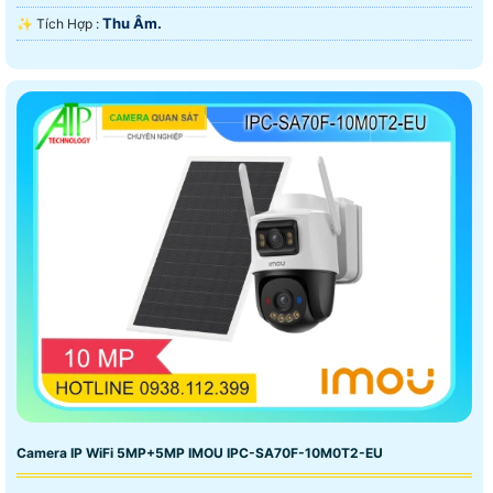
chính vì vây thời gian gần đây rất nhiều khách hàng ưa
Thu Âm.
️✨ Tích Hợp :
chuộn sản phẩm camer wifi imou cho những công trình
camera wifi.
Camera IP WiFi 5MP+5MP IMOU IPC-SA70F-10M0T2-EU