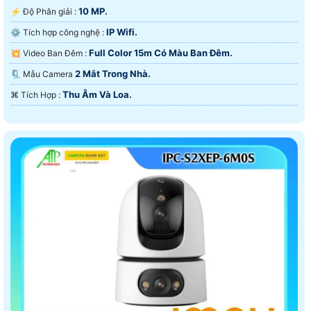
10 MP.
️⚡ Độ Phân giải :
IP Wifi.
⚙ Tích hợp công nghệ :
Full Color 15m Có Màu Ban Ðêm.
💥 Video Ban Đêm :
2 Mắt Trong Nhà.
🗜️ Mẫu Camera
Thu Âm Và Loa.
️⌘ Tích Hợp :