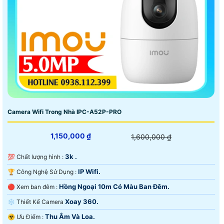
Camera Wifi Trong Nhà IPC-A52P-PRO
1,150,000 ₫
1,600,000 ₫
3k .
💯 Chất lượng hình :
IP Wifi.
🏆 Công Nghệ Sử Dụng :
Hồng Ngoại 10m Có Màu Ban Ðêm.
🔴 Xem ban đêm :
Xoay 360.
❄ Thiết Kế Camera
Thu Âm Và Loa.
️☣️ Ưu Điểm :