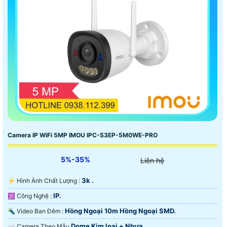
Camera IP WiFi 5MP IMOU IPC-S3EP-5M0WE-PRO
5%-35%
Liên hệ
3k .
️⚡ Hình Ành Chất Lượng :
IP.
🕉️ Công Nghệ :
Hồng Ngoại 10m Hồng Ngoại SMD.
🔦 Video Ban Đêm :
Dome Kim loại + Nhựa.
🌧️ Camera Theo Mẫu