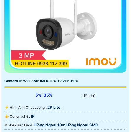
Camera IP WiFi 3MP IMOU IPC-F32FP-PRO
5%-35%
Liên hệ
2K Lite .
️⚡ Hình Ành Chất Lượng :
IP.
⚜️ Công Nghệ :
Hồng Ngoại 10m Hồng Ngoại SMD.
❈ Nhìn Ban Đêm :