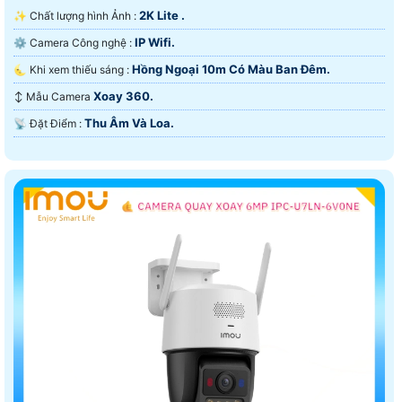
2K Lite .
✨ Chất lượng hình Ảnh :
IP Wifi.
⚙ Camera Công nghệ :
Hồng Ngoại 10m Có Màu Ban Ðêm.
🌜 Khi xem thiếu sáng :
Xoay 360.
↕️ Mẫu Camera
Thu Âm Và Loa.
️📡 Đặt Điểm :