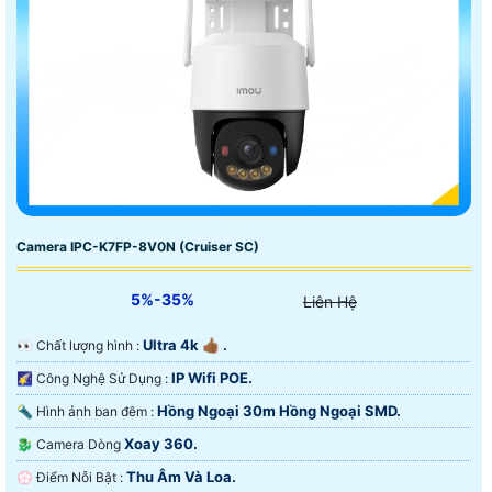
Camera IPC-K7FP-8V0N (Cruiser SC)
5%-35%
Liên Hệ
Ultra 4k 👍🏾 .
️👀 Chất lượng hình :
IP Wifi POE.
🌠 Công Nghệ Sử Dụng :
Hồng Ngoại 30m Hồng Ngoại SMD.
🔦 Hình ảnh ban đêm :
Xoay 360.
🐉️ Camera Dòng
Thu Âm Và Loa.
️💮 Điểm Nỗi Bật :