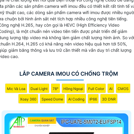
tích hợp nhiều công nghệ của thương hiệu Dahua nhưng chỉ
đa phần các sản phẩm camera wifi imou đều có thiết kết rất tinh tế v
mỹ thuật cao, các dòng sản phẩm camera wifi imou được nhiều ngườ
sản xuất những sản phẩm wifi chuyên dụng do đó nâng cao
ưa chuộn bởi hình ảnh sắt nét tích hợp nhiều công nghệ tiên tiếng.
chất lượng hoặt động của dòng sản phẩm camera Imou.
Công nghệ H.265, hay còn gọi là HEVC (High Efficiency Video
Coding), là một chuẩn nén video tiên tiến được phát triển để giảm
Camera wifi imou dễ dàng cài đặt và bảo mât cao, là dòng
dung lượng tệp video mà không làm giảm chất lượng hình ảnh. So vớ
sản phẩm camera thương hiệu top 10 thế giới về camera
chuẩn H.264, H.265 có khả năng nén video hiệu quả hơn tới 50%,
quan sát và hệ thống an ninh, Camera Imou cài đặt giám sá
giúp giảm băng thông và lưu trữ cần thiết mà vẫn duy trì chất lượng
trên điện thoại với công nghệ cloud và được bảo mật 2 lớ
video cao.
tuyệt đối an ninh.
LẮP CAMERA IMOU CÓ CHỐNG TRỘM
CAMERA WIFI IMOU CHÍNH HÃNG
Mic Và Loa
Dual Light
78°
Hồng Ngoại
Full Color
AI
CMOS
👍 camer wifi imou được xem như sản phẩm camera wifi
quốc dân giá rẻ thiết kế ấn tượng sản xuất nhiêu phân khúc
Xoay 360
Speed Dome
AI Coding
IP66
3D DNR
với chất lượng hình ảnh khác nhau, camera wifi imou dùng
nhiều trong những dự án văn phòng, cửa hàng giải pháp tiế
kiệm chi phí hình ảnh đáp ứng nhu cầu giám sát