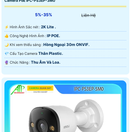
Camera PoE IPC-PS3EP-3M0
5%-35%
Liên Hệ
2K Lite .
️⚡ Hình Ảnh Sắc nét :
IP POE.
👍 Công Nghệ Hình Ảnh :
Hồng Ngoại 30m ONVIF.
🌙 Khi xem thiếu sáng :
Thân Plastic.
💎 Cấu Tạo Camera
Thu Âm Và Loa.
️🔮 Chức Năng :