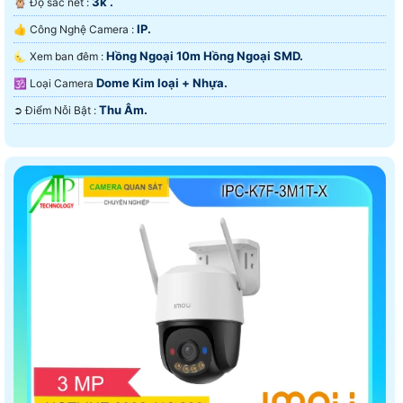
3k .
🦉 Độ sắc nét :
IP.
👍 Công Nghệ Camera :
Hồng Ngoại 10m Hồng Ngoại SMD.
🌜 Xem ban đêm :
Dome Kim loại + Nhựa.
🕉️ Loại Camera
Thu Âm.
️➲ Điểm Nỗi Bật :