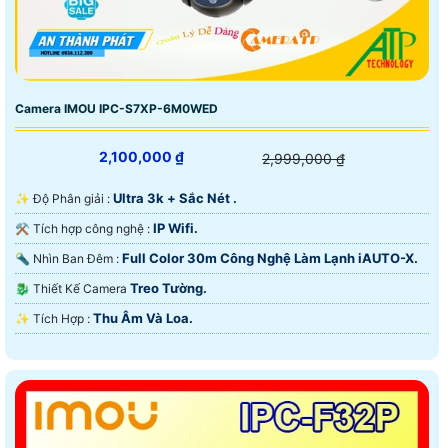
Camera IMOU IPC-S7XP-6M0WED
2,100,000 ₫
2,999,000 ₫
Ultra 3k + Sắc Nét .
✨ Độ Phân giải :
IP Wifi.
⚒ Tích hợp công nghệ :
Full Color 30m Công Nghệ Làm Lạnh iAUTO-X.
🔦 Nhìn Ban Đêm :
Treo Tường.
🐉️ Thiết Kế Camera
Thu Âm Và Loa.
️✨ Tích Hợp :