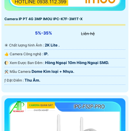
Camera IP PT 4G 3MP IMOU IPC-K7F-3M1T-X
5%-35%
Liên hệ
2K Lite .
☀️ Chất lượng hình Ảnh :
IP.
👍 Camera Công nghệ :
Hồng Ngoại 10m Hồng Ngoại SMD.
🌔 Xem Được Ban Đêm :
Dome Kim loại + Nhựa.
⚒ Mẫu Camera
Thu Âm.
️ƒ Đặt Điểm :