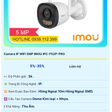
Camera IP WiFi 5MP IMOU IPC-F52P-PRO
5%-35%
Liên hệ
3k .
️👀 Độ Phân giải :
IP.
✳️ Trang Bị Công Nghệ :
Hồng Ngoại 10m Hồng Ngoại SMD.
💥 Xem Được Ban Đêm :
Dome Kim loại + Nhựa.
🕉️ Cấu Tạo Camera
Thu Âm.
️ƒ Khả Năng :