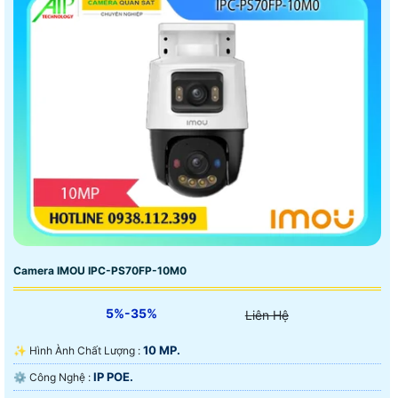
Camera IMOU IPC-PS70FP-10M0
5%-35%
Liên Hệ
10 MP.
✨ Hình Ành Chất Lượng :
IP POE.
⚙ Công Nghệ :