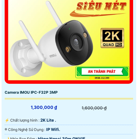
Camera IMOU IPC-F32P 3MP
1,300,000 ₫
1,600,000 ₫
2K Lite .
️⚡ Chất lượng hình :
IP Wifi.
®️ Công Nghệ Sử Dụng :
Hồng Ngoại 30m ONVIF.
🌙 Nhìn Ban Đêm :