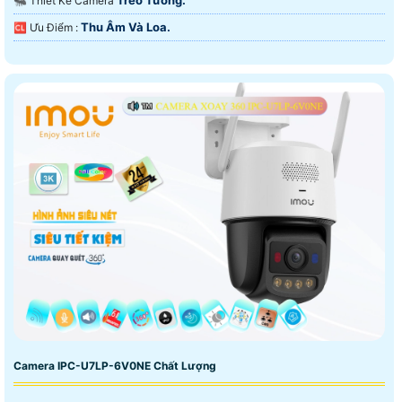
🐜 Thiết Kế Camera
Thu Âm Và Loa.
️🆑 Ưu Điểm :
Camera IPC-U7LP-6V0NE Chất Lượng