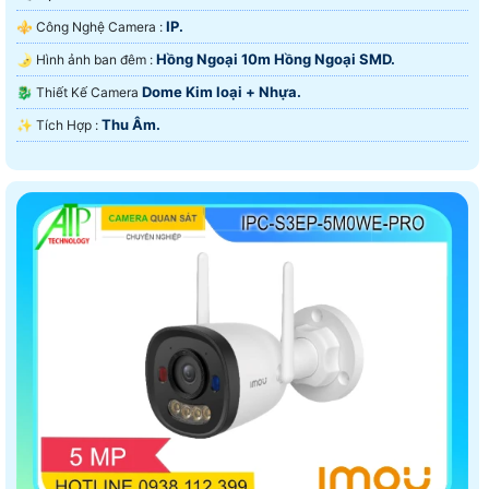
IP.
⚜️ Công Nghệ Camera :
Hồng Ngoại 10m Hồng Ngoại SMD.
🌛 Hình ảnh ban đêm :
Dome Kim loại + Nhựa.
🐉️ Thiết Kế Camera
Thu Âm.
️✨ Tích Hợp :