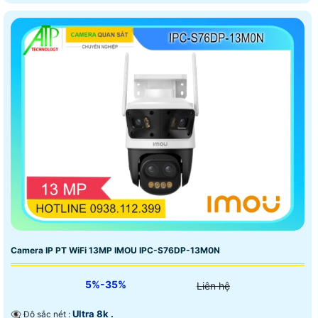
Camera IP PT WiFi 13MP IMOU IPC-S76DP-13M0N
5%-35%
Liên hệ
Ultra 8k .
👁️‍🗨 Độ sắc nét :