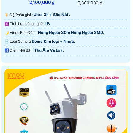
2,100,000 ₫
2,300,000 ₫
Ultra 3k + Sắc Nét .
🔅 Độ Phân giải :
IP.
🕉️ Tích hợp công nghệ :
Hồng Ngoại 30m Hồng Ngoại SMD.
🌙 Video Ban Đêm :
Dome Kim loại + Nhựa.
⛓ Loại Camera
Thu Âm Và Loa.
️🛃 Điểm Nỗi Bật :