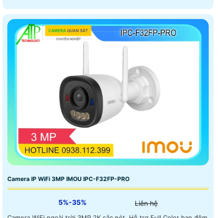
Camera IP WiFi 3MP IMOU IPC-F32FP-PRO
5%-35%
Liên hệ
Camera WiFi ngoài trời 3MP 2K sắc nét. Hỗ trợ Full Color ban đêm