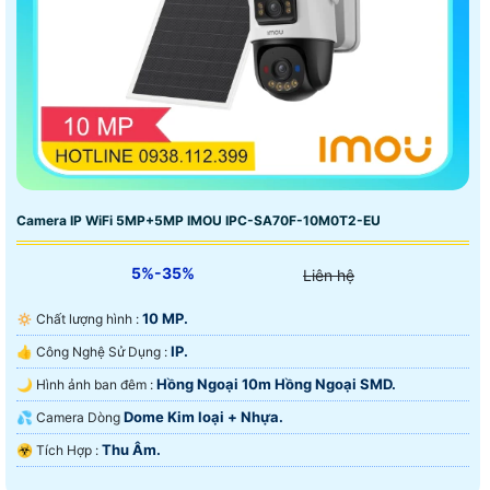
Camera IP WiFi 5MP+5MP IMOU IPC-SA70F-10M0T2-EU
5%-35%
Liên hệ
10 MP.
🔅 Chất lượng hình :
IP.
👍 Công Nghệ Sử Dụng :
Hồng Ngoại 10m Hồng Ngoại SMD.
🌙 Hình ảnh ban đêm :
Dome Kim loại + Nhựa.
💦 Camera Dòng
Thu Âm.
️☣️ Tích Hợp :