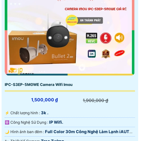
IPC-S3EP-5M0WE Camera Wifi Imou
1,500,000 ₫
1,900,000 ₫
3k .
️⚡ Chất lượng hình :
IP Wifi.
⚛️ Công Nghệ Sử Dụng :
Full Color 30m Công Nghệ Làm Lạnh iAUTO-
🌙 Hình ảnh ban đêm :
X.
Treo Tường.