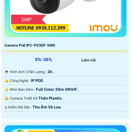
Camera PoE IPC-PS3EP-5M0
5%-35%
Liên Hệ
3k .
👁 Hình Ành Chất Lượng :
IP POE.
👍 Công Nghệ :
Full Color 30m ONVIF.
💡 Nhìn Ban Đêm :
Thân Plastic.
👑 Camera Thiết Kế
Thu Âm Và Loa.
️➲ Điểm Nỗi Bật :