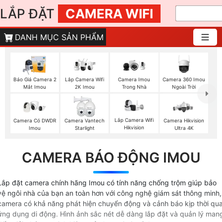
LẮP ĐẶT
CAMERA WIFI
DANH MỤC SẢN PHẨM
Báo Giá Camera 2
Camera Imou
Camera 360 Imou
Lắp Camera Wifi
Mắt Imou
Trong Nhà
Ngoài Trời
2K Imou
Lắp Camera Wifi
Camera Có DWDR
Camera Vantech
Camera Hikvision
Hikvision
Imou
Starlight
Ultra 4K
CAMERA BÁO ĐỘNG IMOU
Lắp đặt camera chính hãng Imou có tính năng chống trộm giúp bảo
vệ ngôi nhà của bạn an toàn hơn với công nghệ giám sát thông minh,
camera có khả năng phát hiện chuyển động và cảnh báo kịp thời qu
ứng dụng di động. Hình ảnh sắc nét dễ dàng lắp đặt và quản lý man