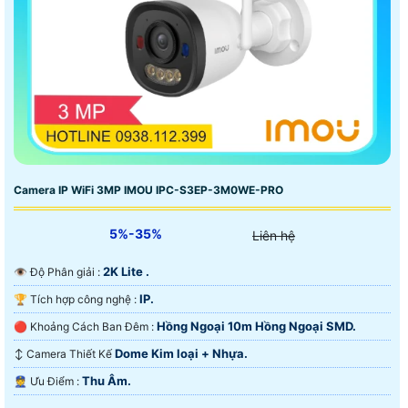
Camera IP WiFi 3MP IMOU IPC-S3EP-3M0WE-PRO
5%-35%
Liên hệ
2K Lite .
👁 Độ Phân giải :
IP.
🏆 Tích hợp công nghệ :
Hồng Ngoại 10m Hồng Ngoại SMD.
🔴 Khoảng Cách Ban Đêm :
Dome Kim loại + Nhựa.
↕️ Camera Thiết Kế
Thu Âm.
️👮 Ưu Điểm :