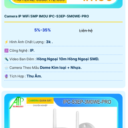
Camera IP WiFi 5MP IMOU IPC-S3EP-5M0WE-PRO
5%-35%
Liên hệ
3k .
️⚡ Hình Ành Chất Lượng :
IP.
🕉️ Công Nghệ :
Hồng Ngoại 10m Hồng Ngoại SMD.
🔦 Video Ban Đêm :
Dome Kim loại + Nhựa.
🌧️ Camera Theo Mẫu
Thu Âm.
️🔮 Tích Hợp :