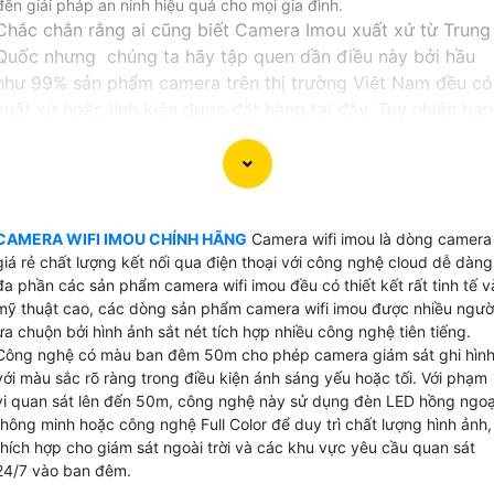
đến giải pháp an ninh hiệu quả cho mọi gia đình.
Chắc chắn rằng ai cũng biết Camera Imou xuất xứ từ Trung
Quốc nhưng chúng ta hãy tập quen dần điều này bởi hầu
như 99% sản phẩm camera trên thị trường Việt Nam đều có
xuất xứ hoặc linh kiện được đặt hàng tại đây. Tuy nhiên bạn
cũng thừa biết rằng công nghệ của Trung Quốc phát triển
mạnh trong những năm gần đâu và vương lên đứng thứ 2
thế giới.
Camera wifi imou được tách ra từ sản phẩm camera wifi
CAMERA WIFI IMOU CHÍNH HÃNG
Camera wifi imou là dòng camera
của Dahua là những sản phâm camera wifi chất lượng cao
giá rẻ chất lượng kết nối qua điện thoại với công nghệ cloud dễ dàng
tích hợp nhiều công nghệ của thương hiệu Dahua nhưng chỉ
đa phần các sản phẩm camera wifi imou đều có thiết kết rất tinh tế v
mỹ thuật cao, các dòng sản phẩm camera wifi imou được nhiều ngườ
sản xuất những sản phẩm wifi chuyên dụng do đó nâng cao
ưa chuộn bởi hình ảnh sắt nét tích hợp nhiều công nghệ tiên tiếng.
chất lượng hoặt động của dòng sản phẩm camera Imou.
Công nghệ có màu ban đêm 50m cho phép camera giám sát ghi hìn
với màu sắc rõ ràng trong điều kiện ánh sáng yếu hoặc tối. Với phạm
Camera wifi imou dễ dàng cài đặt và bảo mât cao, là dòng
vi quan sát lên đến 50m, công nghệ này sử dụng đèn LED hồng ngoạ
sản phẩm camera thương hiệu top 10 thế giới về camera
thông minh hoặc công nghệ Full Color để duy trì chất lượng hình ảnh,
quan sát và hệ thống an ninh, Camera Imou cài đặt giám sá
thích hợp cho giám sát ngoài trời và các khu vực yêu cầu quan sát
trên điện thoại với công nghệ cloud và được bảo mật 2 lớ
24/7 vào ban đêm.
tuyệt đối an ninh.