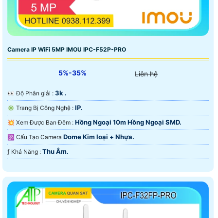
Camera IP WiFi 5MP IMOU IPC-F52P-PRO
5%-35%
Liên hệ
3k .
️👀 Độ Phân giải :
IP.
✳️ Trang Bị Công Nghệ :
Hồng Ngoại 10m Hồng Ngoại SMD.
💥 Xem Được Ban Đêm :
Dome Kim loại + Nhựa.
🕉️ Cấu Tạo Camera
Thu Âm.
️ƒ Khả Năng :