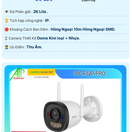
2K Lite .
👁 Độ Phân giải :
IP.
🏆 Tích hợp công nghệ :
Hồng Ngoại 10m Hồng Ngoại SMD.
🔴 Khoảng Cách Ban Đêm :
Dome Kim loại + Nhựa.
↕️ Camera Thiết Kế
Thu Âm.
️👮 Ưu Điểm :