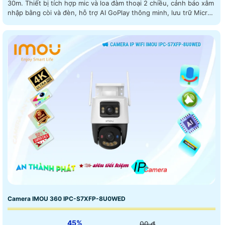
30m. Thiết bị tích hợp mic và loa đàm thoại 2 chiều, cảnh báo xâm
nhập bằng còi và đèn, hỗ trợ AI GoPlay thông minh, lưu trữ Micro
SD tối đa 512GB, kết nối Wi-Fi 6, ONVIF, PoE/DC12V
Camera IMOU 360 IPC-S7XFP-8U0WED
45%
00 ₫