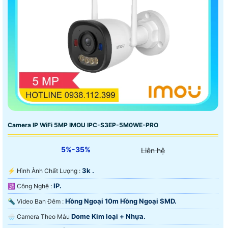
Camera IP WiFi 5MP IMOU IPC-S3EP-5M0WE-PRO
5%-35%
Liên hệ
3k .
️⚡ Hình Ành Chất Lượng :
IP.
🕉️ Công Nghệ :
Hồng Ngoại 10m Hồng Ngoại SMD.
🔦 Video Ban Đêm :
Dome Kim loại + Nhựa.
🌧️ Camera Theo Mẫu