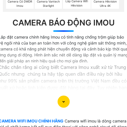
Lắp Camera Wifi
Camera Có DWDR
Camera Vantech
Camera Hikvision
Hikvision
Imou
Starlight
Ultra 4K
CAMERA BÁO ĐỘNG IMOU
Lắp đặt camera chính hãng Imou có tính năng chống trộm giúp bảo
vệ ngôi nhà của bạn an toàn hơn với công nghệ giám sát thông minh,
camera có khả năng phát hiện chuyển động và cảnh báo kịp thời qu
ứng dụng di động. Hình ảnh sắc nét dễ dàng lắp đặt và quản lý man
đến giải pháp an ninh hiệu quả cho mọi gia đình.
Chắc chắn rằng ai cũng biết Camera Imou xuất xứ từ Trung
Quốc nhưng chúng ta hãy tập quen dần điều này bởi hầu
như 99% sản phẩm camera trên thị trường Việt Nam đều có
xuất xứ hoặc linh kiện được đặt hàng tại đây. Tuy nhiên bạn
cũng thừa biết rằng công nghệ của Trung Quốc phát triển
mạnh trong những năm gần đâu và vương lên đứng thứ 2
thế giới.
Camera wifi imou được tách ra từ sản phẩm camera wifi
CAMERA WIFI IMOU CHÍNH HÃNG
Camera wifi imou là dòng camera
của Dahua là những sản phâm camera wifi chất lượng cao
giá rẻ chất lượng kết nối qua điện thoại với công nghệ cloud dễ dàng