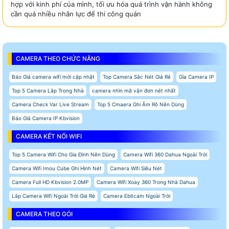
hợp với kinh phí của mình, tối ưu hóa quá trình vận hành không
cần quá nhiều nhân lực để thi công quán
CAMERA THEO CHỨC NĂNG
Báo Giá camera wifi mới cập nhật
Top Camera Sắc Nét Giá Rẻ
Gía Camera IP
Top 5 Camera Lắp Trong Nhà
camera nhìn mã vận đơn nét nhất
Camera Check Var Live Stream
Top 5 Cmaera Ghi Âm Rõ Nên Dùng
Báo Giá Camera IP Kbvision
CAMERA KẾT NỐI WIFI
Top 5 Camera Wifi Cho Gia Đình Nên Dùng
Camera Wifi 360 Dahua Ngoài Trời
Camera Wifi Imou Cube Ghi Hình Nét
Camera Wifi Siêu Nét
Camera Full HD Kbvision 2.0MP
Camera Wifi Xoay 360 Trong Nhà Dahua
Lắp Camera Wifi Ngoài Trời Giá Rẻ
Camera Ebitcam Ngoài Trời
CAMERA THEO GÓI