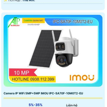
️✨ Tích Hợp :
chính vì vây thời gian gần đây rất nhiều khách hàng ưa
chuộn sản phẩm camer wifi imou cho những công trình
camera wifi.
Camera IP WiFi 5MP+5MP IMOU IPC-SA70F-10M0T2-EU
5%-35%
Liên hệ