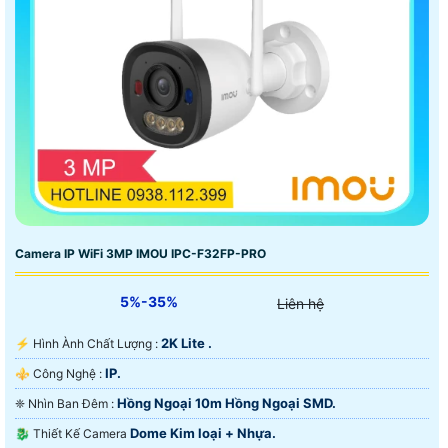
Camera IP WiFi 3MP IMOU IPC-F32FP-PRO
5%-35%
Liên hệ
2K Lite .
️⚡ Hình Ành Chất Lượng :
IP.
⚜️ Công Nghệ :
Hồng Ngoại 10m Hồng Ngoại SMD.
❈ Nhìn Ban Đêm :
Dome Kim loại + Nhựa.
🐉️ Thiết Kế Camera