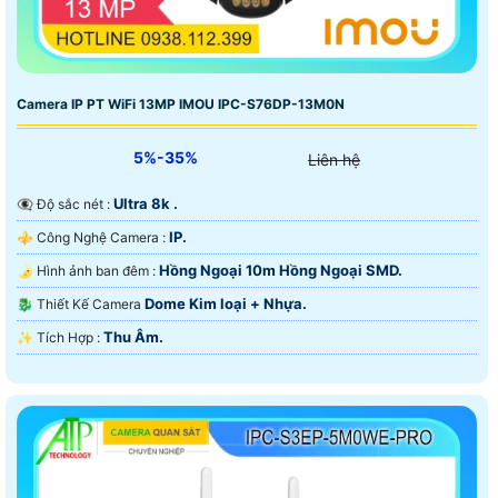
Camera IP PT WiFi 13MP IMOU IPC-S76DP-13M0N
5%-35%
Liên hệ
Ultra 8k .
👁️‍🗨 Độ sắc nét :
IP.
⚜️ Công Nghệ Camera :
Hồng Ngoại 10m Hồng Ngoại SMD.
🌛 Hình ảnh ban đêm :
Dome Kim loại + Nhựa.
🐉️ Thiết Kế Camera
Thu Âm.
️✨ Tích Hợp :