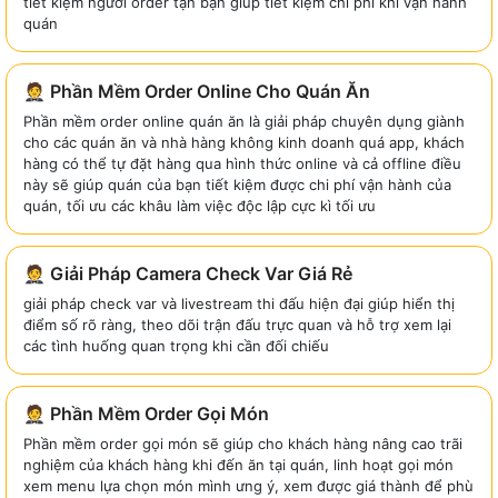
tiết kiệm người order tận bạn giúp tiết kiệm chi phí khi vận hành
quán
🤵 Phần Mềm Order Online Cho Quán Ăn
Phần mềm order online quán ăn là giải pháp chuyên dụng giành
cho các quán ăn và nhà hàng không kinh doanh quá app, khách
hàng có thể tự đặt hàng qua hình thức online và cả offline điều
này sẽ giúp quán của bạn tiết kiệm được chi phí vận hành của
quán, tối ưu các khâu làm việc độc lập cực kì tối ưu
🤵 Giải Pháp Camera Check Var Giá Rẻ
giải pháp check var và livestream thi đấu hiện đại giúp hiển thị
điểm số rõ ràng, theo dõi trận đấu trực quan và hỗ trợ xem lại
các tình huống quan trọng khi cần đối chiếu
🤵 Phần Mềm Order Gọi Món
Phần mềm order gọi món sẽ giúp cho khách hàng nâng cao trãi
nghiệm của khách hàng khi đến ăn tại quán, linh hoạt gọi món
xem menu lựa chọn món mình ưng ý, xem được giá thành để phù