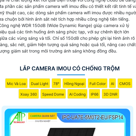
tích hợp nhiều công nghệ của thương hiệu Dahua nhưng chỉ
đa phần các sản phẩm camera wifi imou đều có thiết kết rất tinh tế v
mỹ thuật cao, các dòng sản phẩm camera wifi imou được nhiều ngườ
sản xuất những sản phẩm wifi chuyên dụng do đó nâng cao
ưa chuộn bởi hình ảnh sắt nét tích hợp nhiều công nghệ tiên tiếng.
chất lượng hoặt động của dòng sản phẩm camera Imou.
Công nghệ WDR 150dB (Wide Dynamic Range) giúp camera xử lý
hiệu quả các tình huống ánh sáng phức tạp, với sự chênh lệch lớn
Camera wifi imou dễ dàng cài đặt và bảo mât cao, là dòng
giữa các vùng sáng và tối. Chỉ số 150dB cho phép ghi lại hình ảnh rõ
sản phẩm camera thương hiệu top 10 thế giới về camera
ràng, sắc nét, giảm hiện tượng quá sáng hoặc quá tối, nâng cao chất
quan sát và hệ thống an ninh, Camera Imou cài đặt giám sá
lượng giám sát trong môi trường ánh sáng không đồng đều.
trên điện thoại với công nghệ cloud và được bảo mật 2 lớ
tuyệt đối an ninh.
LẮP CAMERA IMOU CÓ CHỐNG TRỘM
CAMERA WIFI IMOU CHÍNH HÃNG
Mic Và Loa
Dual Light
78°
Hồng Ngoại
Full Color
AI
CMOS
👍 camer wifi imou được xem như sản phẩm camera wifi
Xoay 360
Speed Dome
AI Coding
IP66
3D DNR
quốc dân giá rẻ thiết kế ấn tượng sản xuất nhiêu phân khúc
với chất lượng hình ảnh khác nhau, camera wifi imou dùng
nhiều trong những dự án văn phòng, cửa hàng giải pháp tiế
kiệm chi phí hình ảnh đáp ứng nhu cầu giám sát