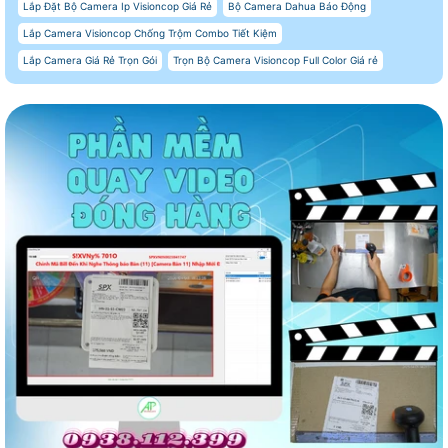
Lắp Đặt Bộ Camera Ip Visioncop Giá Rẻ
Bộ Camera Dahua Báo Động
Lắp Camera Visioncop Chống Trộm Combo Tiết Kiệm
Lắp Camera Giá Rẻ Trọn Gói
Trọn Bộ Camera Visioncop Full Color Giá rẻ