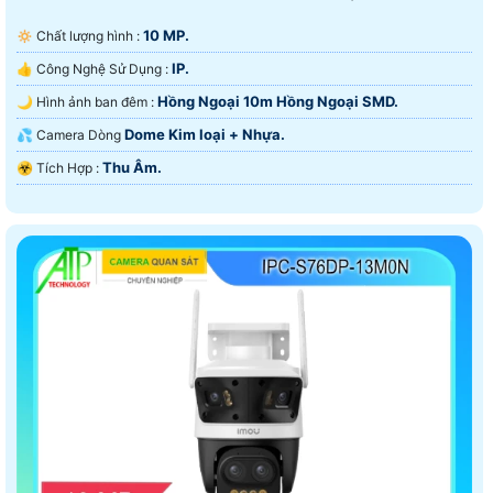
10 MP.
🔅 Chất lượng hình :
IP.
👍 Công Nghệ Sử Dụng :
Hồng Ngoại 10m Hồng Ngoại SMD.
🌙 Hình ảnh ban đêm :
Dome Kim loại + Nhựa.
💦 Camera Dòng
Thu Âm.
️☣️ Tích Hợp :