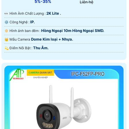
5%-35%
Liên hệ
2K Lite .
️👀 Hình Ành Chất Lượng :
IP.
⚙ Công Nghệ :
Hồng Ngoại 10m Hồng Ngoại SMD.
🔅 Hình ảnh ban đêm :
Dome Kim loại + Nhựa.
👑 Mẫu Camera
Thu Âm.
️💫 Điểm Nỗi Bật :