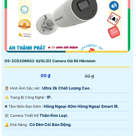
DS-2CD2066G2-IU/SL(D) Camera Giá Rẻ Hikvision
00 ₫
00 ₫
Ultra 2k Chất Lượng Cao .
🦉 Hình Ảnh Sắc nét :
IP.
⚜️ Trang Bị Công Nghệ :
Hồng Ngoại 40m Hồng Ngoại Smart IR.
❃ Tầm Nhìn Ban Đêm :
Thân Kim Loại.
⚒ Camera Thiết Kế
Có Đèn Còi Báo Động.
️🔔 Khả Năng :