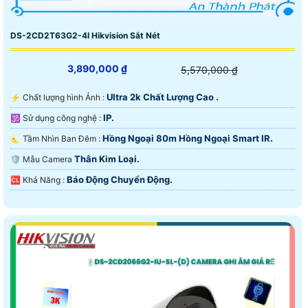
DS-2CD2T63G2-4I Hikvision Sắt Nét
3,890,000 ₫
5,570,000 ₫
Ultra 2k Chất Lượng Cao .
️⚡ Chất lượng hình Ảnh :
IP.
🕉️ Sử dụng công nghệ :
Hồng Ngoại 80m Hồng Ngoại Smart IR.
🌜 Tầm Nhìn Ban Đêm :
Thân Kim Loại.
🛡 Mẫu Camera
Báo Động Chuyển Động.
️🆑 Khả Năng :