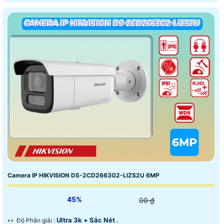
Camera IP HIKVISION DS-2CD2663G2-LIZS2U 6MP
45%
00 ₫
Ultra 3k + Sắc Nét .
️👀 Độ Phân giải :