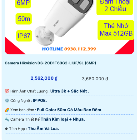
Camera Hikvision DS-2CD1T63G2-LIUF/SL (6MP)
2,562,000 ₫
3,660,000 ₫
Ultra 3k + Sắc Nét .
💯 Hình Ành Chất Lượng :
IP POE.
⚙ Công Nghệ :
Full Color 50m Có Màu Ban Ðêm.
🌈 Xem ban đêm :
Thân Kim loại + Nhựa.
🔩 Camera Thiết Kế
Thu Âm Và Loa.
️♚ Tích Hợp :