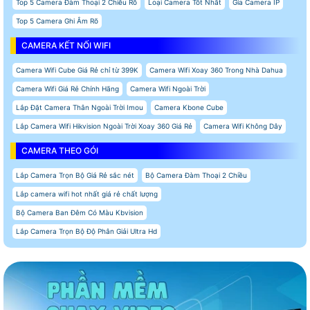
Top 5 Camera Đàm Thoại 2 Chiều Rõ
Loại Camera Tốt Nhất
Gía Camera IP
Top 5 Camera Ghi Âm Rõ
CAMERA KẾT NỐI WIFI
Camera Wifi Cube Giá Rẻ chỉ từ 399K
Camera Wifi Xoay 360 Trong Nhà Dahua
Camera Wifi Giá Rẻ Chính Hãng
Camera Wifi Ngoài Trời
Lắp Đặt Camera Thân Ngoài Trời Imou
Camera Kbone Cube
Lắp Camera Wifi Hikvision Ngoài Trời Xoay 360 Giá Rẻ
Camera Wifi Không Dây
CAMERA THEO GÓI
Lắp Camera Trọn Bộ Giá Rẻ sắc nét
Bộ Camera Đàm Thoại 2 Chiều
Lắp camera wifi hot nhất giá rẻ chất lượng
Bộ Camera Ban Đêm Có Màu Kbvision
Lắp Camera Trọn Bộ Độ Phân Giải Ultra Hd