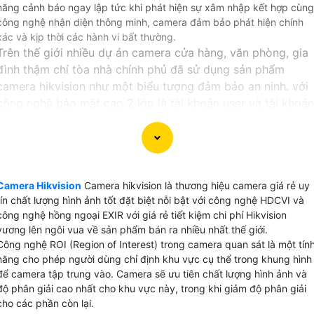
năng cảnh báo ngay lập tức khi phát hiện sự xâm nhập kết hợp cùng
công nghệ nhận diện thông minh, camera đảm bảo phát hiện chính
xác và kịp thời các hành vi bất thường.
Trên thế giới nhiều dự án camera cửa hàng, văn phòng, gia
đình thậm chí tòa nhà chính phủ đã sử dụng sản phẩm
camera hikvision như một biểu tượng đảm bảo an ninh. với
công nghệ bảo mật cao 2 lớp là tài khoản user và tài khoản
thiết bị giúp hệ thống camera bảo mật hơn an toàn hơn.
Tại Việt Nam tuy không có văn phòng đại diện chính thức
của hãng camera hikvision nhưng có nhiều nhà phân phối
dòng sản phẩm camera này trong đó An Thành Phát là đơn
Camera Hikvision
Camera hikvision là thương hiệu camera giá rẻ uy
vị lắp camera Hikvision uy tín với hơn 13 năm phân phối và
tín chất lượng hình ảnh tốt đặt biệt nỗi bật với công nghệ HDCVI và
lắp đặt.
công nghệ hồng ngoại EXIR với giá rẻ tiết kiệm chi phí Hikvision
vương lên ngôi vua về sản phẩm bán ra nhiều nhất thế giới.
Công nghệ ROI (Region of Interest) trong camera quan sát là một tín
năng cho phép người dùng chỉ định khu vực cụ thể trong khung hình
để camera tập trung vào. Camera sẽ ưu tiên chất lượng hình ảnh và
CAMERA HIKVISION GIÁ RẺ NÊN DÙNG
độ phân giải cao nhất cho khu vực này, trong khi giảm độ phân giải
cho các phần còn lại.
💭 Camera hikvision sản xuất rất nhiêu tuy nhiên để chọn