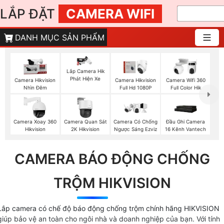
LẮP ĐẶT
CAMERA WIFI
DANH MỤC SẢN PHẨM
Lắp Camera Hik
Phát Hiện Xe
Camera Hikvision
Camera Hikvision
Camera Wifi 360
Nhìn Đêm
Full Hd 1080P
Full Color Hik
Camera Xoay 360
Camera Quan Sát
Camera Có Chống
Đầu Ghi Camera
Hikvision
2K Hikvision
Ngược Sáng Ezviz
16 Kênh Vantech
CAMERA BÁO ĐỘNG CHỐNG
TRỘM HIKVISION
Lắp camera có chế độ báo động chống trộm chính hãng HIKVISION
giúp bảo vệ an toàn cho ngôi nhà và doanh nghiệp của bạn. Với tính