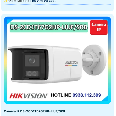
Thu Âm Và Loa.
️✨ Điểm Nỗi Bật :
Camera IP DS-2CD1T67G2HP-LIUF/SRB