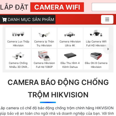
LẮP ĐẶT
CAMERA WIFI
DANH MỤC SẢN PHẨM
Camera Lux Thấp
Camera Ip Thân
Camera Hikvision
Lắp Camera Wifi
Hikvision
Trụ Hikvision
Ultra 4K
Full HD Hikvision
Camera Chống
Camera Hikvision
Đầu Thu Hình 4
Đầu Ghi 8 Camera
Nhiễu 3D DNR
Full Hd 1080P
Kênh Dahua
Hikvision
Hikvison
CAMERA BÁO ĐỘNG CHỐNG
TRỘM HIKVISION
Lắp camera có chế độ báo động chống trộm chính hãng HIKVISION
giúp bảo vệ an toàn cho ngôi nhà và doanh nghiệp của bạn. Với tính