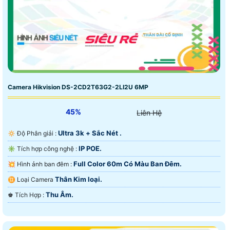
Camera Hikvision DS-2CD2T63G2-2LI2U 6MP
45%
Liên Hệ
Ultra 3k + Sắc Nét .
🔅 Độ Phân giải :
IP POE.
✳️ Tích hợp công nghệ :
Full Color 60m Có Màu Ban Ðêm.
💥 Hình ảnh ban đêm :
Thân Kim loại.
♊ Loại Camera
Thu Âm.
️♚ Tích Hợp :