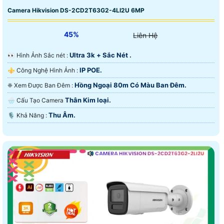
Camera Hikvision DS-2CD2T63G2-4LI2U 6MP
45%
Liên Hệ
Ultra 3k + Sắc Nét .
️👀 Hình Ảnh Sắc nét :
IP POE.
⚜️ Công Nghệ Hình Ảnh :
Hồng Ngoại 80m Có Màu Ban Ðêm.
❈ Xem Được Ban Đêm :
Thân Kim loại.
🌧️ Cấu Tạo Camera
Thu Âm.
️🎙 Khả Năng :