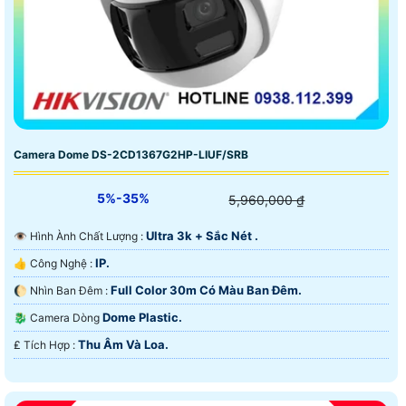
Camera Dome DS-2CD1367G2HP-LIUF/SRB
5%-35%
5,960,000 ₫
Ultra 3k + Sắc Nét .
👁 Hình Ành Chất Lượng :
IP.
👍 Công Nghệ :
Full Color 30m Có Màu Ban Ðêm.
🌔 Nhìn Ban Đêm :
Dome Plastic.
🐉️ Camera Dòng
Thu Âm Và Loa.
️₤ Tích Hợp :