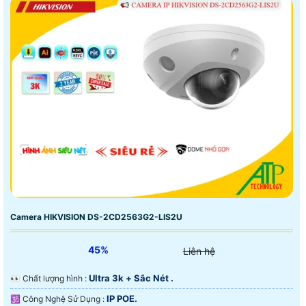
Camera HIKVISION DS-2CD2563G2-LIS2U
45%
Liên hệ
Ultra 3k + Sắc Nét .
️👀 Chất lượng hình :
IP POE.
🕉️ Công Nghệ Sử Dụng :