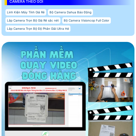
CAMERA THEO GÓI
Linh Kiện Máy Tính Giá Rẻ
Bộ Camera Dahua Báo Động
Lắp Camera Trọn Bộ Giá Rẻ sắc nét
Bộ Camera Visioncop Full Color
Lắp Camera Trọn Bộ Độ Phân Giải Ultra Hd