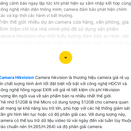
năng cảnh báo ngay lập tức khi phát hiện sự xâm nhập kết hợp cùng
công nghệ nhận diện thông minh, camera đảm bảo phát hiện chính
xác và kịp thời các hành vi bất thường.
Trên thế giới nhiều dự án camera cửa hàng, văn phòng, gia
đình thậm chí tòa nhà chính phủ đã sử dụng sản phẩm
camera hikvision như một biểu tượng đảm bảo an ninh. với
công nghệ bảo mật cao 2 lớp là tài khoản user và tài khoản
thiết bị giúp hệ thống camera bảo mật hơn an toàn hơn.
Tại Việt Nam tuy không có văn phòng đại diện chính thức
của hãng camera hikvision nhưng có nhiều nhà phân phối
dòng sản phẩm camera này trong đó An Thành Phát là đơn
Camera Hikvision
Camera hikvision là thương hiệu camera giá rẻ uy
vị lắp camera Hikvision uy tín với hơn 13 năm phân phối và
tín chất lượng hình ảnh tốt đặt biệt nỗi bật với công nghệ HDCVI và
lắp đặt.
công nghệ hồng ngoại EXIR với giá rẻ tiết kiệm chi phí Hikvision
vương lên ngôi vua về sản phẩm bán ra nhiều nhất thế giới.
Thẻ nhớ 512GB là thẻ Micro có dung lượng 512GB cho camera quan
sát mang lại khả năng lưu trữ lớn, phù hợp với các hệ thống giám sát
cần ghi hình liên tục hoặc có độ phân giải cao. Với dung lượng này,
CAMERA HIKVISION GIÁ RẺ NÊN DÙNG
camera có thể lưu trữ dữ liệu video từ vài ngày đến vài tuần tùy thuộ
vào chuẩn nén (H.265/H.264) và độ phân giải camera.
💭 Camera hikvision sản xuất rất nhiêu tuy nhiên để chọn