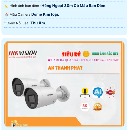
Hồng Ngoại 30m Có Màu Ban Ðêm.
🌜 Hình ảnh ban đêm :
Dome Kim loại.
🎲 Mẫu Camera
Thu Âm.
️ƒ Điểm Nỗi Bật :