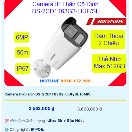
Camera Hikvision DS-2CD1T63G2-LIUF/SL (6MP)
2,562,000 ₫
3,660,000 ₫
Ultra 3k + Sắc Nét .
💯 Hình Ành Chất Lượng :
IP POE.
⚙ Công Nghệ :