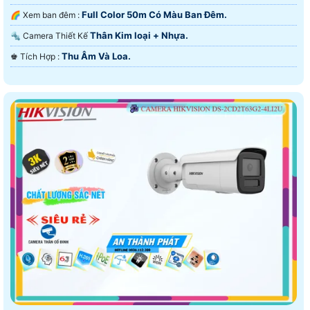
Full Color 50m Có Màu Ban Ðêm.
🌈 Xem ban đêm :
Thân Kim loại + Nhựa.
🔩 Camera Thiết Kế
Thu Âm Và Loa.
️♚ Tích Hợp :