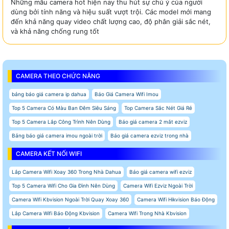
Những mẫu camera hot hiện nay thu hút sự chú ý của người
dùng bởi tính năng và hiệu suất vượt trội. Các model mới mang
đến khả năng quay video chất lượng cao, độ phân giải sắc nét,
và khả năng chống rung tốt
CAMERA THEO CHỨC NĂNG
bảng báo giá camera ip dahua
Báo Giá Camera Wifi Imou
Top 5 Camera Có Màu Ban Đêm Siêu Sáng
Top Camera Sắc Nét Giá Rẻ
Top 5 Camera Lắp Công Trình Nên Dùng
Báo giá camera 2 mắt ezviz
Bảng báo giá camera imou ngoài trời
Báo giá camera ezviz trong nhà
CAMERA KẾT NỐI WIFI
Lắp Camera Wifi Xoay 360 Trong Nhà Dahua
Báo giá camera wifi ezviz
Top 5 Camera Wifi Cho Gia Đình Nên Dùng
Camera Wifi Ezviz Ngoài Trời
Camera Wifi Kbvision Ngoài Trời Quay Xoay 360
Camera Wifi Hikvision Báo Động
Lắp Camera Wifi Báo Động Kbvision
Camera Wifi Trong Nhà Kbvision