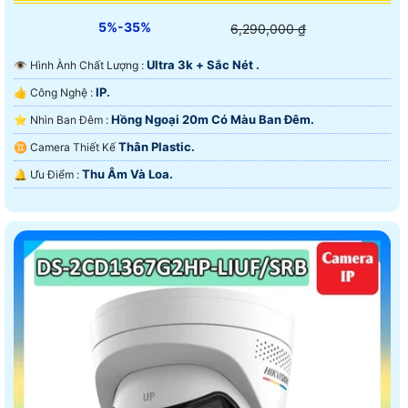
5%-35%
6,290,000 ₫
Ultra 3k + Sắc Nét .
👁 Hình Ành Chất Lượng :
IP.
👍 Công Nghệ :
Hồng Ngoại 20m Có Màu Ban Ðêm.
⭐ Nhìn Ban Đêm :
Thân Plastic.
♊ Camera Thiết Kế
Thu Âm Và Loa.
️🔔 Ưu Điểm :