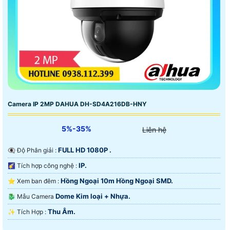
Camera IP 2MP DAHUA DH-SD4A216DB-HNY
5%-35%
Liên hệ
FULL HD 1080P .
👁️‍🗨 Độ Phân giải :
IP.
🌠 Tích hợp công nghệ :
Hồng Ngoại 10m Hồng Ngoại SMD.
⭐ Xem ban đêm :
Dome Kim loại + Nhựa.
🐉️ Mẫu Camera
Thu Âm.
️✨ Tích Hợp :