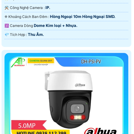
IP.
⚒ Công Nghệ Camera :
Hồng Ngoại 10m Hồng Ngoại SMD.
❈ Khoảng Cách Ban Đêm :
Dome Kim loại + Nhựa.
🕉️ Camera Dòng
Thu Âm.
️💎 Tích Hợp :