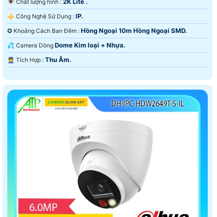
2K Lite .
👁 Chất lượng hình :
IP.
⚜️ Công Nghệ Sử Dụng :
Hồng Ngoại 10m Hồng Ngoại SMD.
✪ Khoảng Cách Ban Đêm :
Dome Kim loại + Nhựa.
💦 Camera Dòng
Thu Âm.
️👮 Tích Hợp :