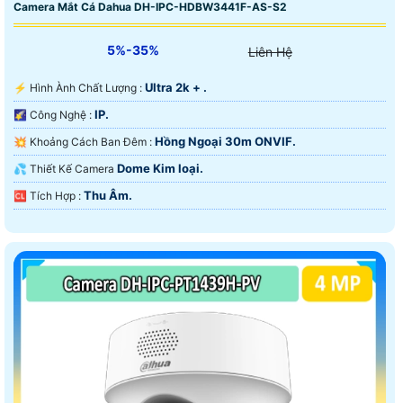
Camera Mắt Cá Dahua DH-IPC-HDBW3441F-AS-S2
5%-35%
Liên Hệ
Ultra 2k + .
️⚡ Hình Ành Chất Lượng :
IP.
🌠 Công Nghệ :
Hồng Ngoại 30m ONVIF.
💥 Khoảng Cách Ban Đêm :
Dome Kim loại.
💦 Thiết Kế Camera
Thu Âm.
️🆑 Tích Hợp :