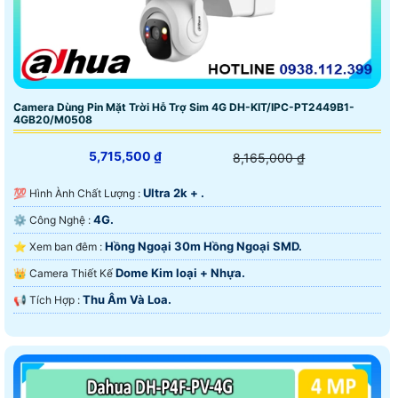
Camera Dùng Pin Mặt Trời Hỗ Trợ Sim 4G DH-KIT/IPC-PT2449B1-
4GB20/M0508
5,715,500 ₫
8,165,000 ₫
Ultra 2k + .
💯 Hình Ành Chất Lượng :
4G.
⚙ Công Nghệ :
Hồng Ngoại 30m Hồng Ngoại SMD.
⭐ Xem ban đêm :
Dome Kim loại + Nhựa.
👑 Camera Thiết Kế
Thu Âm Và Loa.
️📢 Tích Hợp :