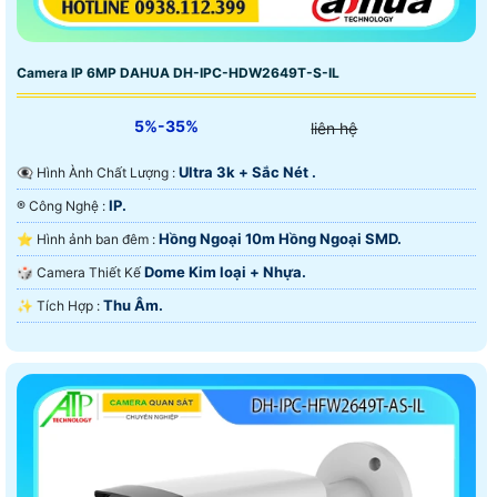
Camera IP 6MP DAHUA DH-IPC-HDW2649T-S-IL
5%-35%
liên hệ
Ultra 3k + Sắc Nét .
👁️‍🗨 Hình Ành Chất Lượng :
IP.
®️ Công Nghệ :
Hồng Ngoại 10m Hồng Ngoại SMD.
⭐ Hình ảnh ban đêm :
Dome Kim loại + Nhựa.
🎲 Camera Thiết Kế
Thu Âm.
️✨ Tích Hợp :