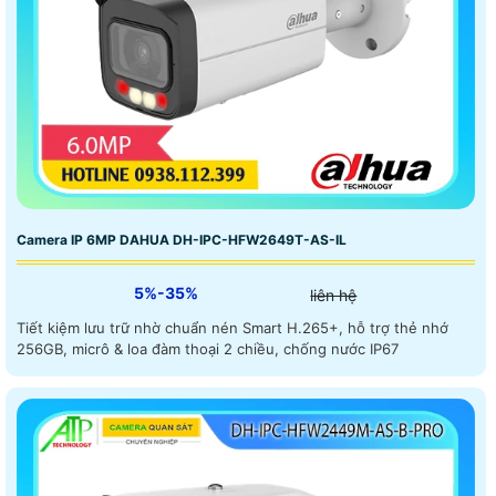
Camera IP 6MP DAHUA DH-IPC-HFW2649T-AS-IL
5%-35%
liên hệ
Tiết kiệm lưu trữ nhờ chuẩn nén Smart H.265+, hỗ trợ thẻ nhớ
256GB, micrô & loa đàm thoại 2 chiều, chống nước IP67