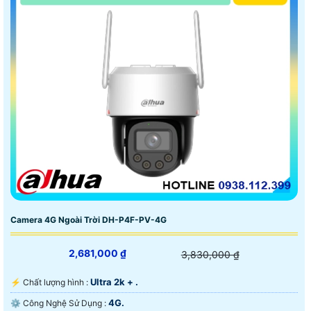
Camera 4G Ngoài Trời DH-P4F-PV-4G
2,681,000 ₫
3,830,000 ₫
Ultra 2k + .
️⚡ Chất lượng hình :
4G.
⚙ Công Nghệ Sử Dụng :