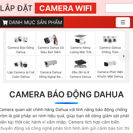
LẮP ĐẶT
CAMERA WIFI
DANH MỤC SẢN PHẨM
Camera Năng
Camera Báo Động
Camera Dahua Có
Camera Dahua
Lượng Mặt Trời
Dahua
Màu Ban Đêm
Chống Trộm
Dahua
Camera Phát Hiện
Lắp Camera Ip Full
Camera Dahua
Đầu Ghi Ip 8
Khuôn Mặt Dahua
Color Dahua
Hồng Ngoại Ban
Camera Dahua
Đêm
CAMERA BÁO ĐỘNG DAHUA
Camera quan sát chính hãng Dahua với tính năng báo động chống
trộm là giải pháp an ninh hiệu quả, giúp bạn dễ dàng giám sát phát
hiện kịp thời các hành vi xâm nhập. Camera tích hợp cảm biến
chuyển động và công nghệ phân tích hình ảnh gửi cảnh báo tức thì