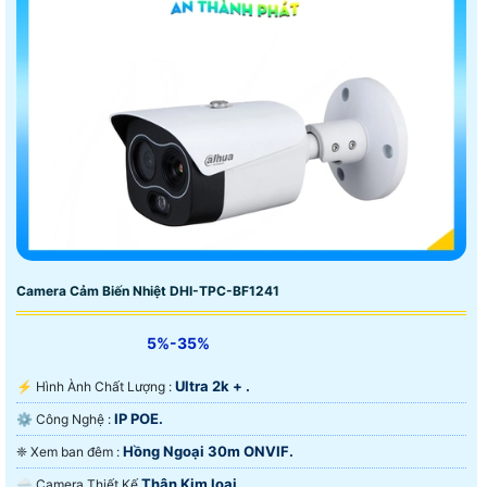
Camera Cảm Biến Nhiệt DHI-TPC-BF1241
5%-35%
Ultra 2k + .
️⚡ Hình Ành Chất Lượng :
IP POE.
⚙ Công Nghệ :
Hồng Ngoại 30m ONVIF.
❈ Xem ban đêm :
Thân Kim loại.
🌧️ Camera Thiết Kế