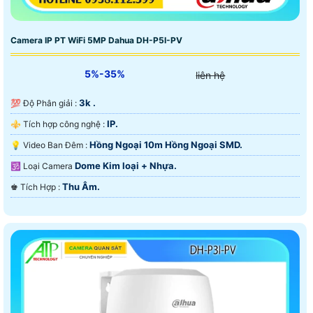
Camera IP PT WiFi 5MP Dahua DH-P5I-PV
5%-35%
liên hệ
3k .
💯 Độ Phân giải :
IP.
⚜️ Tích hợp công nghệ :
Hồng Ngoại 10m Hồng Ngoại SMD.
💡 Video Ban Đêm :
Dome Kim loại + Nhựa.
🕉️ Loại Camera
Thu Âm.
️♚ Tích Hợp :