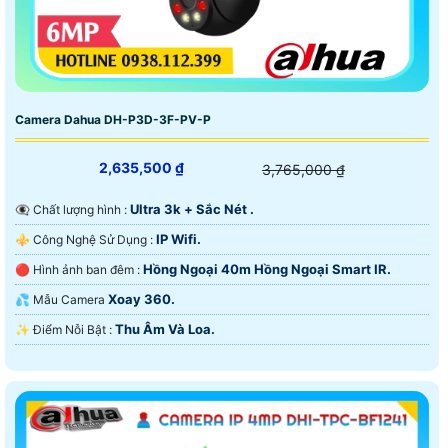
Camera Dahua DH-P3D-3F-PV-P
2,635,500 ₫
3,765,000 ₫
Ultra 3k + Sắc Nét .
👁️‍🗨 Chất lượng hình :
IP Wifi.
⚜️ Công Nghệ Sử Dụng :
Hồng Ngoại 40m Hồng Ngoại Smart IR.
🔴 Hình ảnh ban đêm :
Xoay 360.
💦 Mẫu Camera
Thu Âm Và Loa.
️✨ Điểm Nỗi Bật :