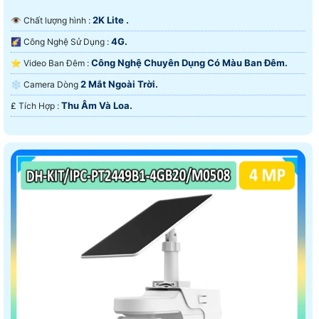
2K Lite .
👁 Chất lượng hình :
4G.
🌠 Công Nghệ Sử Dụng :
Công Nghệ Chuyên Dụng Có Màu Ban Ðêm.
⭐ Video Ban Đêm :
2 Mắt Ngoài Trời.
❄ Camera Dòng
Thu Âm Và Loa.
️₤ Tích Hợp :