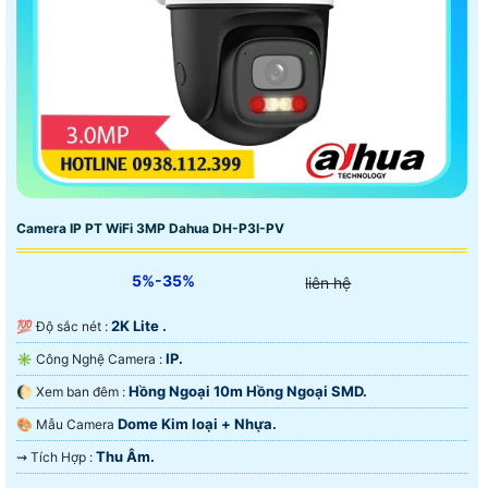
Camera IP PT WiFi 3MP Dahua DH-P3I-PV
5%-35%
liên hệ
2K Lite .
💯 Độ sắc nét :
IP.
✳️ Công Nghệ Camera :
Hồng Ngoại 10m Hồng Ngoại SMD.
🌔 Xem ban đêm :
Dome Kim loại + Nhựa.
🎨 Mẫu Camera
Thu Âm.
️⇝ Tích Hợp :