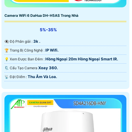
Camera WiFi 6 DaHua DH-H5AS Trong Nhà
5%-35%
3k .
👁️‍🗨 Độ Phân giải :
IP Wifi.
🏆 Trang Bị Công Nghệ :
Hồng Ngoại 20m Hồng Ngoại Smart IR.
💡 Xem Được Ban Đêm :
Xoay 360.
🗜️ Cấu Tạo Camera
Thu Âm Và Loa.
️📡 Đặt Điểm :