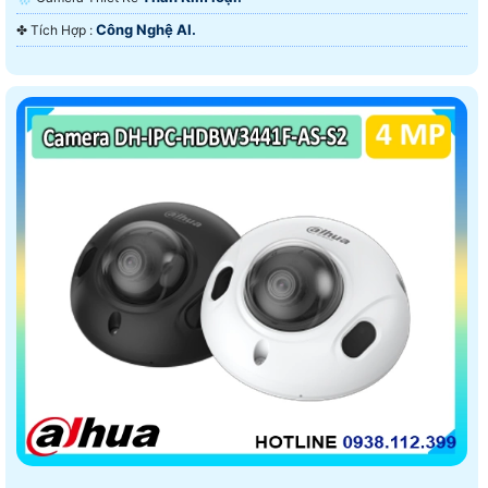
Công Nghệ AI.
️✤ Tích Hợp :