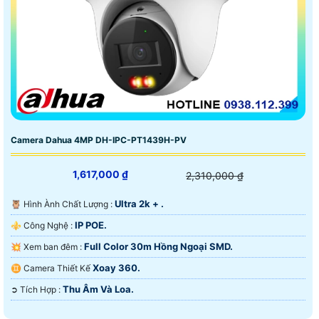
Camera Dahua 4MP DH-IPC-PT1439H-PV
1,617,000 ₫
2,310,000 ₫
Ultra 2k + .
🦉 Hình Ành Chất Lượng :
IP POE.
⚜️ Công Nghệ :
Full Color 30m Hồng Ngoại SMD.
💥 Xem ban đêm :
Xoay 360.
♊ Camera Thiết Kế
Thu Âm Và Loa.
️➲ Tích Hợp :