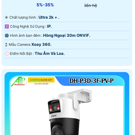
5%-35%
liên hệ
Ultra 2k + .
☀️ Chất lượng hình :
IP.
🕉️ Công Nghệ Sử Dụng :
Hồng Ngoại 30m ONVIF.
🌚 Hình ảnh ban đêm :
Xoay 360.
↕️ Mẫu Camera
Thu Âm Và Loa.
️💮 Điểm Nỗi Bật :