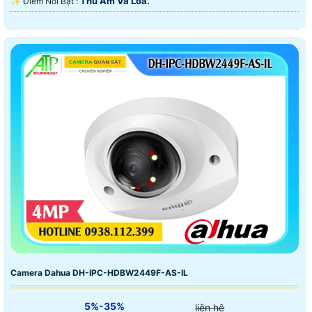
Thu Âm Và Loa.
️✨ Điểm Nỗi Bật :
Camera Dahua DH-IPC-HDBW2449F-AS-IL
5%-35%
liên hệ