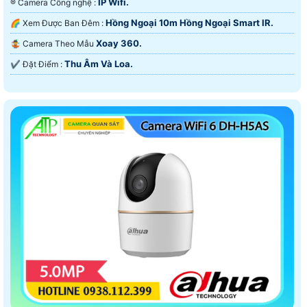
IP Wifi.
®️ Camera Công nghệ :
Hồng Ngoại 10m Hồng Ngoại Smart IR.
🌈 Xem Được Ban Đêm :
Xoay 360.
🤹 Camera Theo Mẫu
Thu Âm Và Loa.
️✔️ Đặt Điểm :