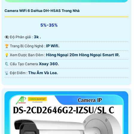
Camera WiFi 6 DaHua DH-H5AS Trong Nhà
5%-35%
3k .
👁️‍🗨 Độ Phân giải :
IP Wifi.
🏆 Trang Bị Công Nghệ :
Hồng Ngoại 20m Hồng Ngoại Smart IR.
💡 Xem Được Ban Đêm :
Xoay 360.
🗜️ Cấu Tạo Camera
Thu Âm Và Loa.
️📡 Đặt Điểm :