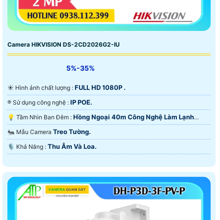
Camera HIKVISION DS-2CD2026G2-IU
5%-35%
FULL HD 1080P .
☀️ Hình ảnh chất lượng :
IP POE.
®️ Sử dụng công nghệ :
Hồng Ngoại 40m Công Nghệ Làm Lạnh
💡 Tầm Nhìn Ban Đêm :
iAUTO-X.
Treo Tường.
🐜 Mẫu Camera
Thu Âm Và Loa.
️🎙 Khả Năng :