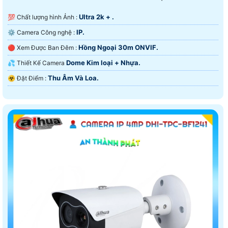
Ultra 2k + .
💯 Chất lượng hình Ảnh :
IP.
⚙ Camera Công nghệ :
Hồng Ngoại 30m ONVIF.
🔴 Xem Được Ban Đêm :
Dome Kim loại + Nhựa.
💦 Thiết Kế Camera
Thu Âm Và Loa.
️☣️ Đặt Điểm :