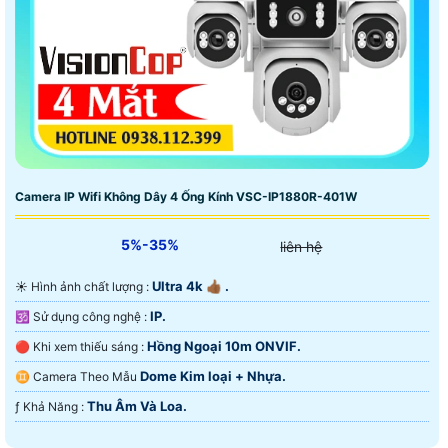
Camera IP Wifi Không Dây 4 Ống Kính VSC-IP1880R-401W
5%-35%
liên hệ
Ultra 4k 👍🏾 .
☀️ Hình ảnh chất lượng :
IP.
🕉️ Sử dụng công nghệ :
Hồng Ngoại 10m ONVIF.
🔴 Khi xem thiếu sáng :
Dome Kim loại + Nhựa.
♊ Camera Theo Mẫu
Thu Âm Và Loa.
️ƒ Khả Năng :