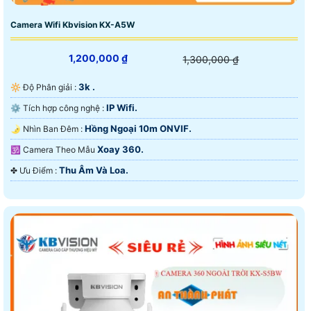
Camera Wifi Kbvision KX-A5W
1,200,000 ₫
1,300,000 ₫
3k .
🔆 Độ Phân giải :
IP Wifi.
⚙ Tích hợp công nghệ :
Hồng Ngoại 10m ONVIF.
🌛 Nhìn Ban Đêm :
Xoay 360.
🕉️ Camera Theo Mẫu
Thu Âm Và Loa.
️✤ Ưu Điểm :