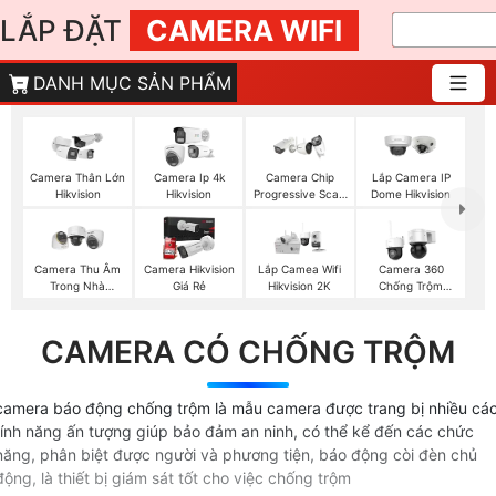
LẮP ĐẶT
CAMERA WIFI
DANH MỤC SẢN PHẨM
Camera Thân Lớn
Camera Ip 4k
Camera Chip
Lắp Camera IP
Hikvision
Hikvision
Progressive Scan
Dome Hikvision
CMOS Hikvision
Camera Thu Âm
Camera Hikvision
Lắp Camea Wifi
Camera 360
Trong Nhà
Giá Rẻ
Hikvision 2K
Chống Trộm
Hikvision
Hikvision
CAMERA CÓ CHỐNG TRỘM
camera báo động chống trộm là mẫu camera được trang bị nhiều cá
tính năng ấn tượng giúp bảo đảm an ninh, có thể kể đến các chức
năng, phân biệt được người và phương tiện, báo động còi đèn chủ
động, là thiết bị giám sát tốt cho việc chống trộm