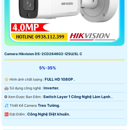
Camera Hikvision DS-2CD2646G2-IZSU/SL C
5%-35%
FULL HD 1080P .
🔆 Hình ảnh chất lượng :
Inverter.
🤖️ Sử dụng công nghệ :
Switch Layer 1 Công Nghệ Làm Lạnh
✪ Xem Được Ban Đêm :
iAUTO-X.
Treo Tường.
💦 Thiết Kế Camera
Công Nghệ Diệt khuẩn.
️🆑 Đặt Điểm :