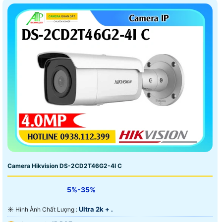
Camera Hikvision DS-2CD2T46G2-4I C
5%-35%
Ultra 2k + .
☀️ Hình Ành Chất Lượng :