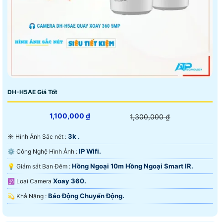
DH-H5AE Giá Tốt
1,100,000 ₫
1,300,000 ₫
3k .
☀️ Hình Ảnh Sắc nét :
IP Wifi.
⚙ Công Nghệ Hình Ảnh :
Hồng Ngoại 10m Hồng Ngoại Smart IR.
💡 Giám sát Ban Đêm :
Xoay 360.
🕉️ Loại Camera
Báo Động Chuyển Động.
️💫 Khả Năng :