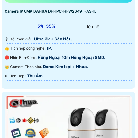
Camera IP 6MP DAHUA DH-IPC-HFW2649T-AS-IL
5%-35%
liên hệ
Ultra 3k + Sắc Nét .
☀️ Độ Phân giải :
IP.
👍 Tích hợp công nghệ :
Hồng Ngoại 10m Hồng Ngoại SMD.
🔴 Nhìn Ban Đêm :
Dome Kim loại + Nhựa.
👑 Camera Theo Mẫu
Thu Âm.
️↭ Tích Hợp :