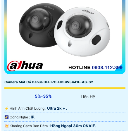
Camera Mắt Cá Dahua DH-IPC-HDBW3441F-AS-S2
5%-35%
Liên Hệ
Ultra 2k + .
️⚡ Hình Ành Chất Lượng :
IP.
🌠 Công Nghệ :
Hồng Ngoại 30m ONVIF.
💥 Khoảng Cách Ban Đêm :