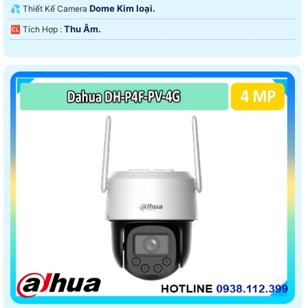
Dome Kim loại.
💦 Thiết Kế Camera
Thu Âm.
️🆑 Tích Hợp :