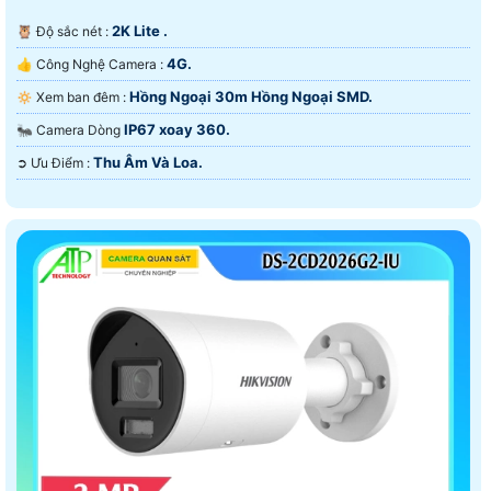
2K Lite .
🦉 Độ sắc nét :
4G.
👍 Công Nghệ Camera :
Hồng Ngoại 30m Hồng Ngoại SMD.
🔅 Xem ban đêm :
IP67 xoay 360.
🐜 Camera Dòng
Thu Âm Và Loa.
️➲ Ưu Điểm :