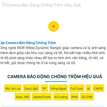
Lắp Camera Báo Động Chống Trộm
Công nghệ WDR (Wide Dynamic Range) giúp camera xử lý ánh sáng
chênh lệch giữa các khu vực sáng và tối. Nó kết hợp nhiều hình ảnh
với độ phơi sáng khác nhau để tạo ra hình ảnh cân bằng, rõ nét, và
chi tiết, giữ được thông tin ở cả vùng sáng và tối.
CAMERA BÁO ĐỘNG CHỐNG TRỘM HIỆU QUẢ
Mic Và Loa
Dual Light
78°
Hồng Ngoại
Full Color
AI
CMOS
Xoay 360
Speed Dome
AI Coding
IP66
3D DNR