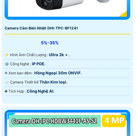
Camera Cảm Biến Nhiệt DHI-TPC-BF1241
5%-35%
Ultra 2k + .
️⚡ Hình Ành Chất Lượng :
IP POE.
⚙ Công Nghệ :
Hồng Ngoại 30m ONVIF.
❈ Xem ban đêm :
Thân Kim loại.
🌧️ Camera Thiết Kế
Công Nghệ AI.
️✤ Tích Hợp :