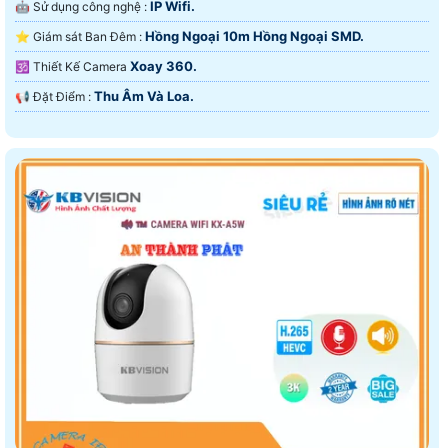
IP Wifi.
🤖️ Sử dụng công nghệ :
Hồng Ngoại 10m Hồng Ngoại SMD.
⭐ Giám sát Ban Đêm :
Xoay 360.
🕉️ Thiết Kế Camera
Thu Âm Và Loa.
️📢 Đặt Điểm :