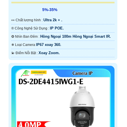
5%-35%
Ultra 2k + .
️👀 Chất lượng hình :
IP POE.
®️ Công Nghệ Sử Dụng :
Hồng Ngoại 100m Hồng Ngoại Smart IR.
❂ Nhìn Ban Đêm :
IP67 xoay 360.
❄ Loại Camera
Xoay Zoom.
️💫 Điểm Nỗi Bật :