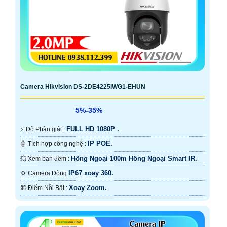
Camera Hikvision DS-2DE4225IWG1-EHUN
5%-35%
FULL HD 1080P .
️⚡ Độ Phân giải :
IP POE.
🤖️ Tích hợp công nghệ :
Hồng Ngoại 100m Hồng Ngoại Smart IR.
💥 Xem ban đêm :
IP67 xoay 360.
💢 Camera Dòng
Xoay Zoom.
️⌘ Điểm Nỗi Bật :