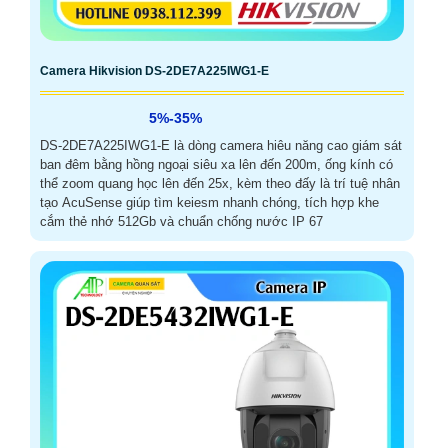
Camera Hikvision DS-2DE7A225IWG1-E
5%-35%
DS-2DE7A225IWG1-E là dòng camera hiêu năng cao giám sát
ban đêm bằng hồng ngoại siêu xa lên đến 200m, ống kính có
thể zoom quang học lên đến 25x, kèm theo đấy là trí tuệ nhân
tạo AcuSense giúp tìm keiesm nhanh chóng, tích hợp khe
cắm thẻ nhớ 512Gb và chuẩn chống nước IP 67