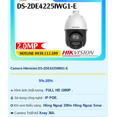
Camera Hikvision DS-2DE4225IWG1-E
5%-35%
FULL HD 1080P .
☀️ Hình ảnh chất lượng :
IP POE.
🤖️ Sử dụng công nghệ :
Hồng Ngoại 100m Hồng Ngoại Smart
✪ Khi xem thiếu sáng :
IR.
Xoay 360.
👑 Camera Thiết Kế