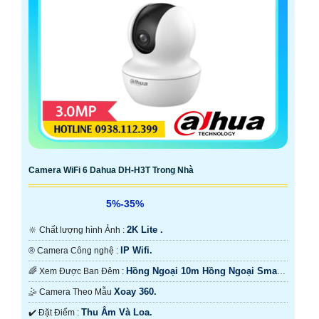
Camera WiFi 6 Dahua DH-H3T Trong Nhà
5%-35%
2K Lite .
🔆 Chất lượng hình Ảnh :
IP Wifi.
®️ Camera Công nghệ :
Hồng Ngoại 10m Hồng Ngoại Smart
🌈 Xem Được Ban Đêm :
IR.
Xoay 360.
🤹 Camera Theo Mẫu
Thu Âm Và Loa.
️✔️ Đặt Điểm :