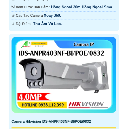
Hồng Ngoại 20m Hồng Ngoại Smart
💡 Xem Được Ban Đêm :
IR.
Xoay 360.
🗜️ Cấu Tạo Camera
Thu Âm Và Loa.
️📡 Đặt Điểm :
Camera Hikvision IDS-ANPR403NF-BI/POE/0832