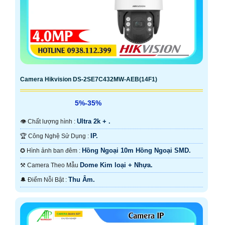
Camera Hikvision DS-2SE7C432MW-AEB(14F1)
5%-35%
Ultra 2k + .
👁 Chất lượng hình :
IP.
🏆 Công Nghệ Sử Dụng :
Hồng Ngoại 10m Hồng Ngoại SMD.
✪ Hình ảnh ban đêm :
Dome Kim loại + Nhựa.
⚒ Camera Theo Mẫu
Thu Âm.
️🔔 Điểm Nỗi Bật :