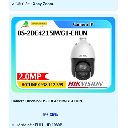
Xoay Zoom.
️💫 Đặt Điểm :
Camera Hikvision DS-2DE4215IWG1-EHUN
5%-35%
FULL HD 1080P .
🔆 Độ sắc nét :