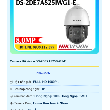
Camera Hikvision DS-2DE7A825IWG1-E
5%-35%
FULL HD 1080P .
🦉 Độ Phân giải :
IP.
✳️ Tích hợp công nghệ :
Hồng Ngoại 10m Hồng Ngoại SMD.
🌙 Xem ban đêm :
Dome Kim loại + Nhựa.
🐜 Camera Dòng