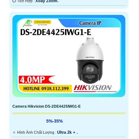
Xoay Zoom.
️💮 Tích Hợp :
Camera Hikvision DS-2DE4425IWG1-E
5%-35%
Ultra 2k + .
🔅 Hình Ành Chất Lượng :