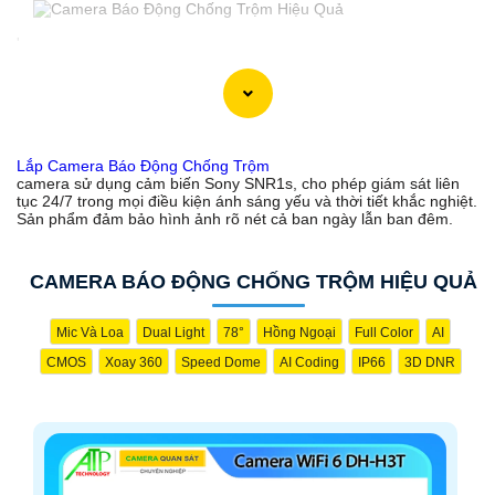
'
Lắp Camera Báo Động Chống Trộm
camera sử dụng cảm biến Sony SNR1s, cho phép giám sát liên
tục 24/7 trong mọi điều kiện ánh sáng yếu và thời tiết khắc nghiệt.
Sản phẩm đảm bảo hình ảnh rõ nét cả ban ngày lẫn ban đêm.
CAMERA BÁO ĐỘNG CHỐNG TRỘM HIỆU QUẢ
Mic Và Loa
Dual Light
78°
Hồng Ngoại
Full Color
AI
CMOS
Xoay 360
Speed Dome
AI Coding
IP66
3D DNR