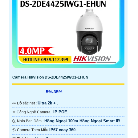
Camera Hikvision DS-2DE4425IWG1-EHUN
5%-35%
Ultra 2k + .
️👀 Độ sắc nét :
IP POE.
⚜️ Công Nghệ Camera :
Hồng Ngoại 100m Hồng Ngoại Smart IR.
🌜 Nhìn Ban Đêm :
IP67 xoay 360.
💦 Camera Theo Mẫu