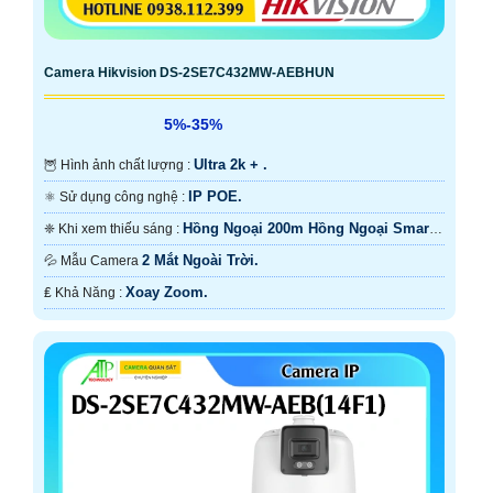
Camera Hikvision DS-2SE7C432MW-AEBHUN
5%-35%
Ultra 2k + .
🦉 Hình ảnh chất lượng :
IP POE.
⚛️ Sử dụng công nghệ :
Hồng Ngoại 200m Hồng Ngoại Smart
❈ Khi xem thiếu sáng :
IR.
2 Mắt Ngoài Trời.
💦 Mẫu Camera
Xoay Zoom.
️₤ Khả Năng :