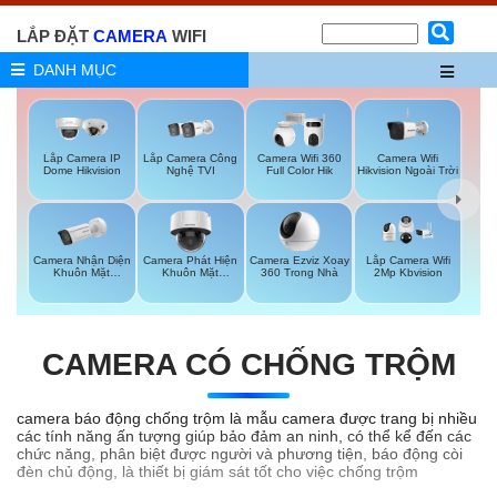
LẮP ĐẶT
CAMERA
WIFI
DANH MỤC
Lắp Camera Công
Camera Wifi
Lắp Camera IP
Camera Wifi 360
Nghệ TVI
Hikvision Ngoài Trời
Dome Hikvision
Full Color Hik
Camera Nhận Diện
Camera Phát Hiện
Camera Ezviz Xoay
Lắp Camera Wifi
Khuôn Mặt
Khuôn Mặt
360 Trong Nhà
2Mp Kbvision
Hikvision
Hikvision
CAMERA CÓ CHỐNG TRỘM
camera báo động chống trộm là mẫu camera được trang bị nhiều
các tính năng ấn tượng giúp bảo đảm an ninh, có thể kể đến các
chức năng, phân biệt được người và phương tiện, báo động còi
đèn chủ động, là thiết bị giám sát tốt cho việc chống trộm