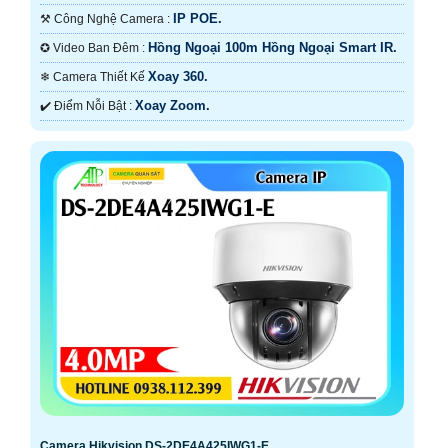
IP POE.
⚒ Công Nghệ Camera :
Hồng Ngoại 100m Hồng Ngoại Smart IR.
✪ Video Ban Đêm :
Xoay 360.
❄ Camera Thiết Kế
Xoay Zoom.
️✔️ Điểm Nỗi Bật :
Camera Hikvision DS-2DE4A425IWG1-E