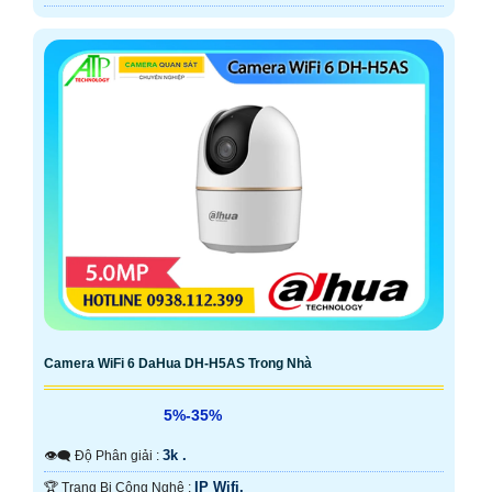
Camera WiFi 6 DaHua DH-H5AS Trong Nhà
5%-35%
3k .
👁️‍🗨 Độ Phân giải :
IP Wifi.
🏆 Trang Bị Công Nghệ :