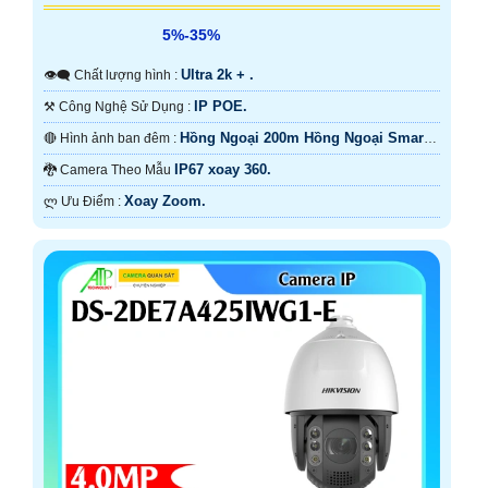
5%-35%
Ultra 2k + .
👁️‍🗨 Chất lượng hình :
IP POE.
⚒ Công Nghệ Sử Dụng :
Hồng Ngoại 200m Hồng Ngoại Smart
🔴 Hình ảnh ban đêm :
IR.
IP67 xoay 360.
🐉️ Camera Theo Mẫu
Xoay Zoom.
️ლ Ưu Điểm :