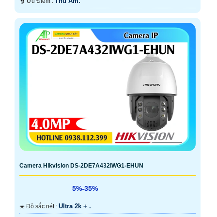
Thu Âm.
️👮 Ưu Điểm :
Camera Hikvision DS-2DE7A432IWG1-EHUN
5%-35%
Ultra 2k + .
☀️ Độ sắc nét :