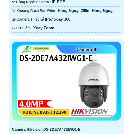
IP POE.
⚒ Công Nghệ Camera :
Hồng Ngoại 200m Hồng Ngoại
🌛 Khoảng Cách Ban Đêm :
Smart IR.
IP67 xoay 360.
🕉️ Camera Thiết Kế
Xoay Zoom.
️↭ Ưu Điểm :
Camera Hikvision DS-2DE7A432IWG1-E