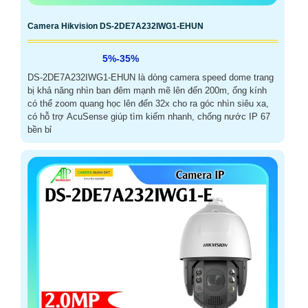
Camera Hikvision DS-2DE7A232IWG1-EHUN
5%-35%
DS-2DE7A232IWG1-EHUN là dòng camera speed dome trang
bị khả năng nhìn ban đêm mạnh mẽ lên đến 200m, ống kính
có thể zoom quang học lên đến 32x cho ra góc nhìn siêu xa,
có hỗ trợ AcuSense giúp tìm kiếm nhanh, chống nước IP 67
bền bỉ