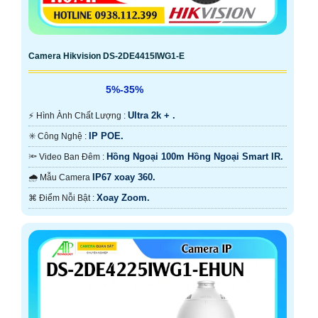
Camera Hikvision DS-2DE4415IWG1-E
5%-35%
Ultra 2k + .
️⚡ Hình Ành Chất Lượng :
IP POE.
✳️ Công Nghệ :
Hồng Ngoại 100m Hồng Ngoại Smart IR.
🔦 Video Ban Đêm :
IP67 xoay 360.
🌧️ Mẫu Camera
Xoay Zoom.
️⌘ Điểm Nỗi Bật :