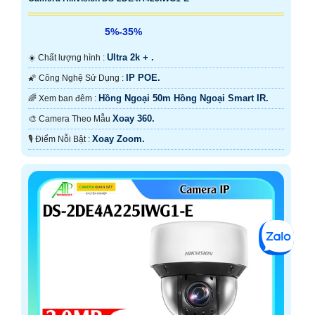
5%-35%
Ultra 2k + .
☀️ Chất lượng hình :
IP POE.
🌠 Công Nghệ Sử Dụng :
Hồng Ngoại 50m Hồng Ngoại Smart IR.
🌈 Xem ban đêm :
Xoay 360.
🎨 Camera Theo Mẫu
Xoay Zoom.
️🎙 Điểm Nỗi Bật :