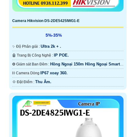
Camera Hikvision DS-2DE5425IWG1-E
5%-35%
Ultra 2k + .
✨ Độ Phân giải :
IP POE.
🤖️ Trang Bị Công Nghệ :
Hồng Ngoại 150m Hồng Ngoại Smart
❂ Giám sát Ban Đêm :
IR.
IP67 xoay 360.
⛓ Camera Dòng
Thu Âm.
️💠 Đặt Điểm :