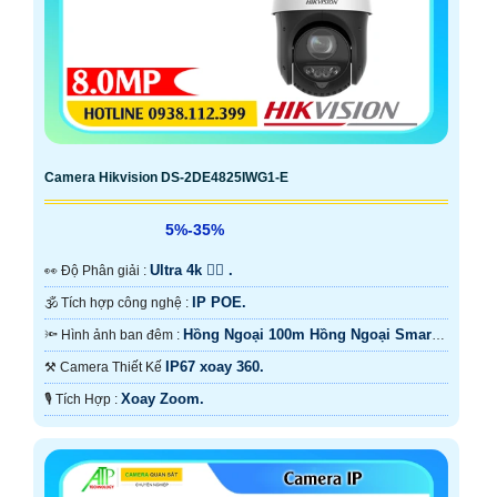
Camera Hikvision DS-2DE4825IWG1-E
5%-35%
Ultra 4k 👍🏾 .
️👀 Độ Phân giải :
IP POE.
🕉️ Tích hợp công nghệ :
Hồng Ngoại 100m Hồng Ngoại Smart
🔦 Hình ảnh ban đêm :
IR.
IP67 xoay 360.
⚒ Camera Thiết Kế
Xoay Zoom.
️🎙 Tích Hợp :