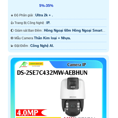
5%-35%
Ultra 2k + .
☀️ Độ Phân giải :
IP.
👍 Trang Bị Công Nghệ :
Hồng Ngoại 60m Hồng Ngoại Smart
🌔 Giám sát Ban Đêm :
IR.
Thân Kim loại + Nhựa.
🕸️ Mẫu Camera
Công Nghệ AI.
️💫 Đặt Điểm :