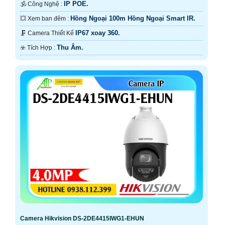
IP POE.
🕉️ Công Nghệ :
Hồng Ngoại 100m Hồng Ngoại Smart IR.
💥 Xem ban đêm :
IP67 xoay 360.
🗜️ Camera Thiết Kế
Thu Âm.
️☣️ Tích Hợp :
Camera Hikvision DS-2DE4415IWG1-EHUN