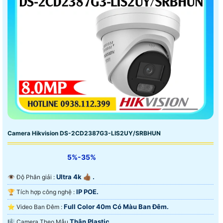
Camera Hikvision DS-2CD2387G3-LIS2UY/SRBHUN
5%-35%
Ultra 4k 👍🏾 .
👁 Độ Phân giải :
IP POE.
🏆 Tích hợp công nghệ :
Full Color 40m Có Màu Ban Ðêm.
⭐ Video Ban Đêm :
Thân Plastic.
🎼️ Camera Theo Mẫu