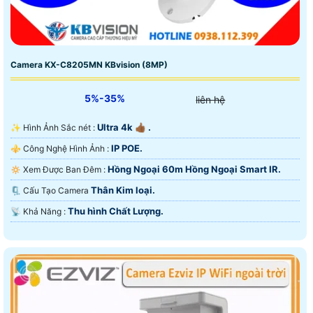
Camera KX-C8205MN KBvision (8MP)
5%-35%
liên hệ
Ultra 4k 👍🏾 .
✨ Hình Ảnh Sắc nét :
IP POE.
⚜️ Công Nghệ Hình Ảnh :
Hồng Ngoại 60m Hồng Ngoại Smart IR.
🔅 Xem Được Ban Đêm :
Thân Kim loại.
🗜️ Cấu Tạo Camera
Thu hình Chất Lượng.
️📡 Khả Năng :