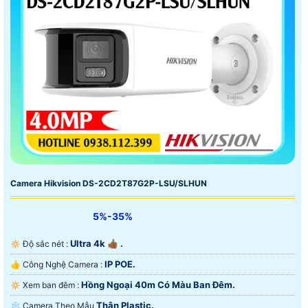
Camera Hikvision DS-2CD2T87G2P-LSU/SLHUN
5%-35%
Ultra 4k 👍🏾 .
🔅 Độ sắc nét :
IP POE.
👍 Công Nghệ Camera :
Hồng Ngoại 40m Có Màu Ban Ðêm.
🔅 Xem ban đêm :
Thân Plastic.
❄ Camera Theo Mẫu