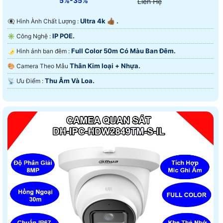
5%-35%
Liên Hệ
Ultra 4k 👍🏾 .
👁️‍🗨 Hình Ành Chất Lượng :
IP POE.
✳️ Công Nghệ :
Full Color 50m Có Màu Ban Ðêm.
🌛 Hình ảnh ban đêm :
Thân Kim loại + Nhựa.
🎨 Camera Theo Mẫu
Thu Âm Và Loa.
️📡 Ưu Điểm :