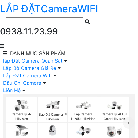
LẮP ĐẶT
Camera
WIFI
0938.11.23.99
DANH MỤC
SẢN PHẨM
lắp Đặt Camera Quan Sát
Lắp Bộ Camera Giá Rẻ
Lắp Đặt Camera Wifi
Đầu Ghi Camera
Liên Hệ
Camera Ip 4k
Lắp Camera
Camera Ip AI Full
Báo Giá Camera IP
Hikvision
H.265+ Hikvision
Color Hikvision
Hikvision