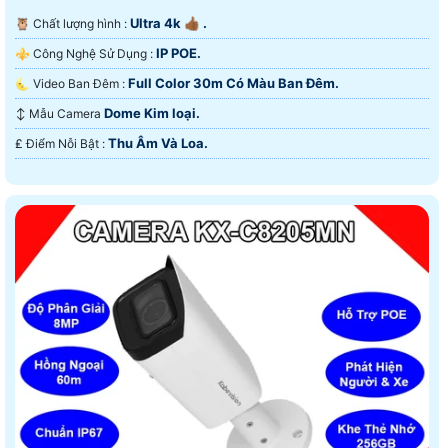
Ultra 4k 👍🏾 .
🦉 Chất lượng hình :
IP POE.
⚜️ Công Nghệ Sử Dụng :
Full Color 30m Có Màu Ban Ðêm.
🌜 Video Ban Đêm :
Dome Kim loại.
↕️ Mẫu Camera
Thu Âm Và Loa.
️₤ Điểm Nỗi Bật :