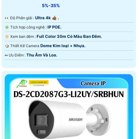
5%-35%
Ultra 4k 👍🏾 .
️👀 Độ Phân giải :
IP POE.
✳️ Tích hợp công nghệ :
Full Color 30m Có Màu Ban Ðêm.
🔅 Xem ban đêm :
Dome Kim loại + Nhựa.
🎲 Thiết Kế Camera
Thu Âm Và Loa.
️↭ Ưu Điểm :