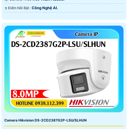
Công Nghệ AI.
️➲ Điểm Nỗi Bật :
Camera Hikvision DS-2CD2387G2P-LSU/SLHUN