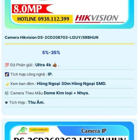
Camera Hikvision DS-2CD2087G3-LI2UY/SRBHUN
5%-35%
Ultra 4k 👍🏾 .
💯 Độ Phân giải :
IP.
🌠 Tích hợp công nghệ :
Hồng Ngoại 30m Hồng Ngoại SMD.
🌛 Xem ban đêm :
Dome Kim loại + Nhựa.
🎼️ Camera Theo Mẫu
Thu Âm.
️♚ Tích Hợp :