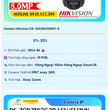
Camera Hikvision DS-2DE4825IWG1-E
5%-35%
Ultra 4k 👍🏾 .
️👀 Độ Phân giải :
IP POE.
🕉️ Tích hợp công nghệ :
Hồng Ngoại 100m Hồng Ngoại Smart IR.
🔦 Hình ảnh ban đêm :
IP67 xoay 360.
⚒ Camera Thiết Kế
Xoay Zoom.
️🎙 Tích Hợp :