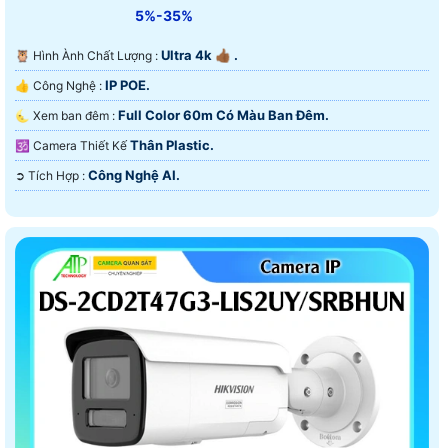
5%-35%
Ultra 4k 👍🏾 .
🦉 Hình Ành Chất Lượng :
IP POE.
👍 Công Nghệ :
Full Color 60m Có Màu Ban Ðêm.
🌜 Xem ban đêm :
Thân Plastic.
🕉️ Camera Thiết Kế
Công Nghệ AI.
️➲ Tích Hợp :