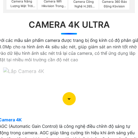
Camera Năng
Camera Wifi
Camera Công
Camera 360 Báo
Lượng Mặt Trời
Hikvision Trong
Nghệ H.265
Động Kbvision
Hikvision
Nhà
Hikvision
CAMERA 4K ULTRA
với các mẫu sản phẩm camera được trang bị ống kính có độ phân giả
8.0Mp cho ra hình ảnh 4k siêu sắc nét, giúp giám sát an ninh tốt nhờ
vào dữ liệu hình ảnh sắc nét trả lại của camera, có thể ứng dụng lắp
đặt tại nhiều môi trường cần độ nét cao
Camera 4K
AGC (Automatic Gain Control) là công nghệ điều chỉnh độ sáng tự
động trong camera. AGC giúp tăng cường tín hiệu khi ánh sáng yếu