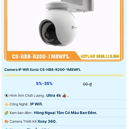
Camera IP Wifi Ezviz CS-HB8-R200-1M8WFL
5%-35%
00 ₫
Ultra 4k 👍🏾 .
👁️‍🗨 Hình Ành Chất Lượng :
IP Wifi.
⚜️ Công Nghệ :
Hồng Ngoại 15m Có Màu Ban Ðêm.
🌈 Xem ban đêm :
Xoay 360.
🎨 Camera Thiết Kế