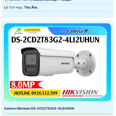
Thu Âm.
️📢 Tích Hợp :
Camera Hikvision DS-2CD2T83G2-4LI2UHUN