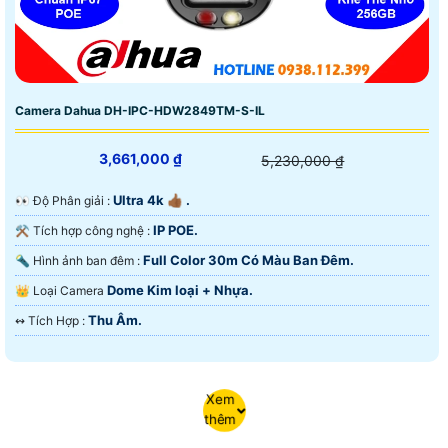
Camera Dahua DH-IPC-HDW2849TM-S-IL
3,661,000 ₫
5,230,000 ₫
Ultra 4k 👍🏾 .
️👀 Độ Phân giải :
IP POE.
⚒ Tích hợp công nghệ :
Full Color 30m Có Màu Ban Ðêm.
🔦 Hình ảnh ban đêm :
Dome Kim loại + Nhựa.
👑 Loại Camera
Thu Âm.
️↭ Tích Hợp :
Xem
thêm