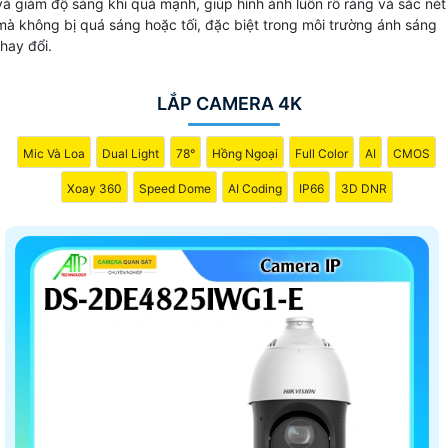
và giảm độ sáng khi quá mạnh, giúp hình ảnh luôn rõ ràng và sắc nét
mà không bị quá sáng hoặc tối, đặc biệt trong môi trường ánh sáng
thay đổi.
LẮP CAMERA 4K
Mic Và Loa
Dual Light
78°
Hồng Ngoại
Full Color
AI
CMOS
Xoay 360
Speed Dome
AI Coding
IP66
3D DNR