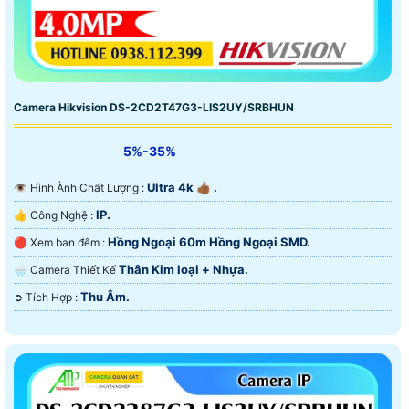
Camera Hikvision DS-2CD2T47G3-LIS2UY/SRBHUN
5%-35%
Ultra 4k 👍🏾 .
👁 Hình Ành Chất Lượng :
IP.
👍 Công Nghệ :
Hồng Ngoại 60m Hồng Ngoại SMD.
🔴 Xem ban đêm :
Thân Kim loại + Nhựa.
🌧️ Camera Thiết Kế
Thu Âm.
️➲ Tích Hợp :