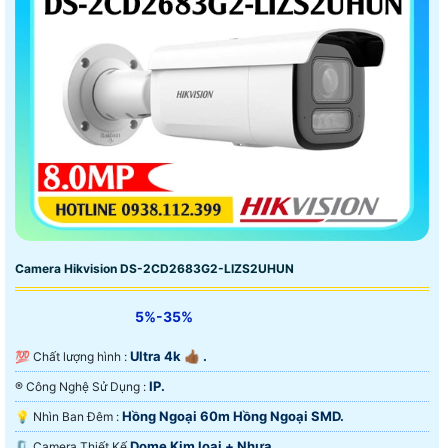
Camera Hikvision DS-2CD2683G2-LIZS2UHUN
5%-35%
Ultra 4k 👍🏾 .
💯 Chất lượng hình :
IP.
®️ Công Nghệ Sử Dụng :
Hồng Ngoại 60m Hồng Ngoại SMD.
💡 Nhìn Ban Đêm :
Dome Kim loại + Nhựa.
🗜️ Camera Thiết Kế