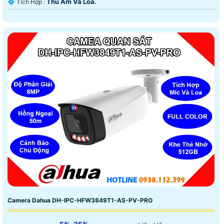
Thu Âm Và Loa.
️💠 Tích Hợp :
Camera Dahua DH-IPC-HFW3849T1-AS-PV-PRO