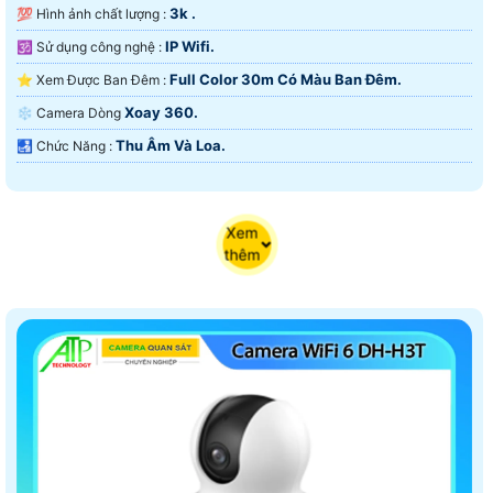
3k .
💯 Hình ảnh chất lượng :
IP Wifi.
🕉️ Sử dụng công nghệ :
Full Color 30m Có Màu Ban Ðêm.
⭐ Xem Được Ban Đêm :
Xoay 360.
❄ Camera Dòng
Thu Âm Và Loa.
️🛃 Chức Năng :
Xem
thêm