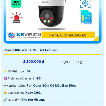
Camera KBvision KX-S5L-4G Tiết Kiệm
2,200,000 ₫
2,900,000 ₫
3k .
️⚡ Độ Phân giải :
4G.
⚛️ Tích hợp công nghệ :
Full Color 30m Có Màu Ban Ðêm.
❈ Xem ban đêm :
Xoay 360.
👑 Loại Camera
Thu Âm Và Loa.
️✔️ Ưu Điểm :