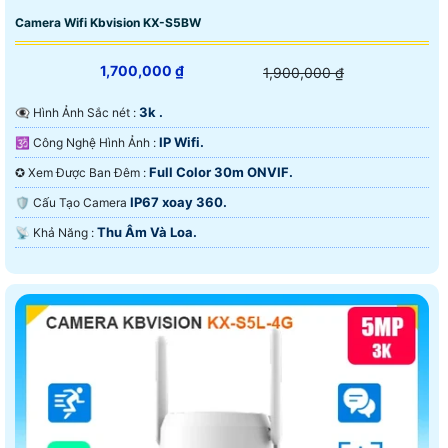
Camera Wifi Kbvision KX-S5BW
1,700,000 ₫
1,900,000 ₫
3k .
👁️‍🗨 Hình Ảnh Sắc nét :
IP Wifi.
🕉️ Công Nghệ Hình Ảnh :
Full Color 30m ONVIF.
✪ Xem Được Ban Đêm :
IP67 xoay 360.
🛡 Cấu Tạo Camera
Thu Âm Và Loa.
️📡 Khả Năng :