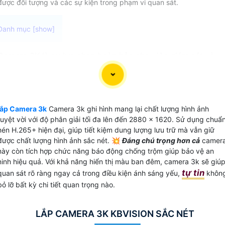
được đối tượng và các sự kiện trong phạm vi quan sát.
Camera 3K là sự lựa chọn hoàn hảo cho việc giám sát và
bảo vệ gia đình, văn phòng hoặc cửa hàng. Với độ phân giả
lên đến 5MP, Camera 3K cho hình ảnh sắc nét và rõ ràng.
📩 Đặc biệt Camera này tích hợp chức năng thu âm đàm
thoại 2 chiều, cho phép bạn trò chuyện trực tiếp và giao
lắp Camera 3k
Camera 3k ghi hình mang lại chất lượng hình ảnh
tiếp từ xa một cách dễ dàng.
tuyệt vời với độ phân giải tối đa lên đến 2880 × 1620. Sử dụng chuẩ
Việc ghi video đơn giản hóa hơn bao giờ hết với Camera 3K
nén H.265+ hiện đại, giúp tiết kiệm dung lượng lưu trữ mà vẫn giữ
với hơn 6 triệu điểm ảnh, bạn có thể yên tâm về chất lượng
được chất lượng hình ảnh sắc nét. 💥
Đáng chú trọng hơn cả
camer
này còn tích hợp chức năng báo động chống trộm giúp bảo vệ an
hình ảnh mà Camera ghi lại. Cùng với khả năng quan sát
ninh hiệu quả. Với khả năng hiển thị màu ban đêm, camera 3k sẽ giú
chất lượng cao, Camera 3K giúp bạn không bỏ lỡ bất kỳ ch
tự tin
quan sát rõ ràng ngay cả trong điều kiện ánh sáng yếu,
khôn
tiết quan trọng nào.
bỏ lỡ bất kỳ chi tiết quan trọng nào.
Với đầy đủ tính năng và chất lượng ưu việt, Camera 3K là
lựa chọn hoàn hảo cho việc tăng cường an ninh và giám sát
tại bất kỳ không gian nào.
LẮP CAMERA 3K KBVISION SẮC NÉT