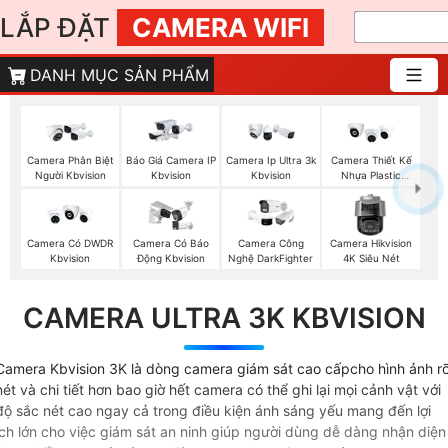
LẮP ĐẶT
CAMERA WIFI
DANH MỤC SẢN PHẨM
Báo Giá Camera IP
Camera Phân Biệt
Camera Ip Ultra 3k
Camera Thiết Kế
Kbvision
Người Kbvision
Kbvision
Nhựa Plastic
Kbvision
Camera Có DWDR
Camera Có Báo
Camera Công
Camera Hikvision
Kbvision
Động Kbvision
Nghệ DarkFighter
4K Siêu Nét
CAMERA ULTRA 3K KBVISION
Camera Kbvision 3K là dòng camera giám sát cao cấpcho hình ảnh r
nét và chi tiết hơn bao giờ hết camera có thể ghi lại mọi cảnh vật với
độ sắc nét cao ngay cả trong điều kiện ánh sáng yếu mang đến lợi
ích lớn cho việc giám sát an ninh giúp người dùng dễ dàng nhận diện