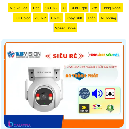
Mic Và Loa
IP66
3D DNR
AI
Dual Light
78°
Hồng Ngoại
Full Color
2.0 MP
CMOS
Xoay 360
Thân
AI Coding
Speed Dome