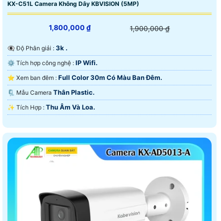
KX-C51L Camera Không Dây KBVISION (5MP)
1,800,000 ₫
1,900,000 ₫
3k .
👁️‍🗨 Độ Phân giải :
IP Wifi.
⚙ Tích hợp công nghệ :
Full Color 30m Có Màu Ban Ðêm.
⭐ Xem ban đêm :
Thân Plastic.
🗜️ Mẫu Camera
Thu Âm Và Loa.
️✨ Tích Hợp :