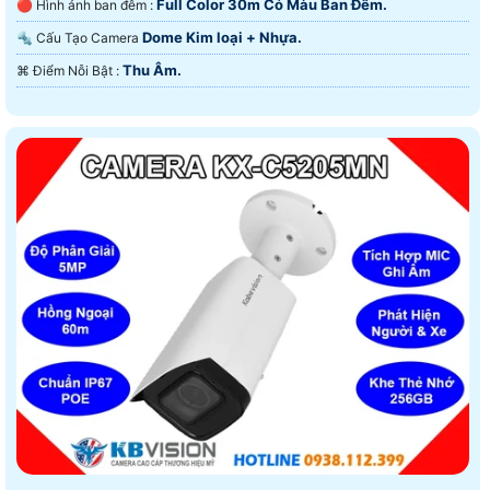
Full Color 30m Có Màu Ban Ðêm.
🔴 Hình ảnh ban đêm :
Dome Kim loại + Nhựa.
🔩 Cấu Tạo Camera
Thu Âm.
️⌘ Điểm Nỗi Bật :