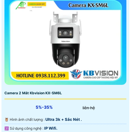
Camera 2 Mắt Kbvision KX-SM6L
5%-35%
liên hệ
Ultra 3k + Sắc Nét .
🦉 Hình ảnh chất lượng :
IP Wifi.
🕉️ Sử dụng công nghệ :