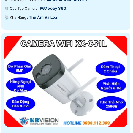
IP67 xoay 360.
🛡 Cấu Tạo Camera
Thu Âm Và Loa.
️📡 Khả Năng :