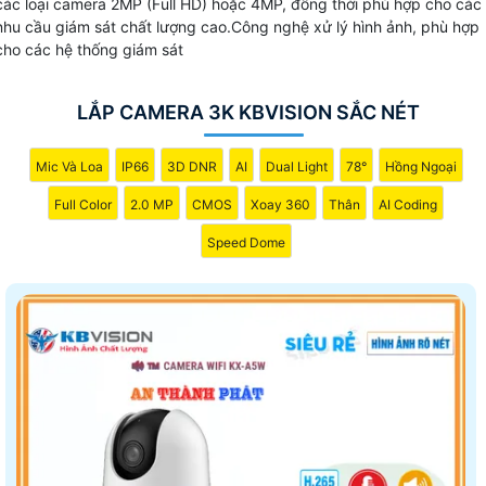
các loại camera 2MP (Full HD) hoặc 4MP, đồng thời phù hợp cho các
nhu cầu giám sát chất lượng cao.Công nghệ xử lý hình ảnh, phù hợp
cho các hệ thống giám sát
LẮP CAMERA 3K KBVISION SẮC NÉT
Mic Và Loa
IP66
3D DNR
AI
Dual Light
78°
Hồng Ngoại
Full Color
2.0 MP
CMOS
Xoay 360
Thân
AI Coding
Speed Dome