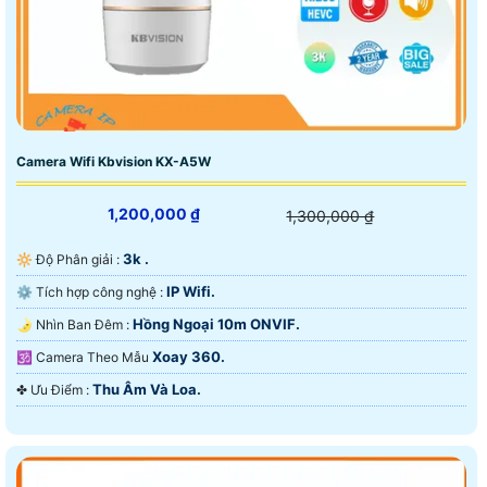
Camera Wifi Kbvision KX-A5W
1,200,000 ₫
1,300,000 ₫
3k .
🔆 Độ Phân giải :
IP Wifi.
⚙ Tích hợp công nghệ :
Hồng Ngoại 10m ONVIF.
🌛 Nhìn Ban Đêm :
Xoay 360.
🕉️ Camera Theo Mẫu
Thu Âm Và Loa.
️✤ Ưu Điểm :