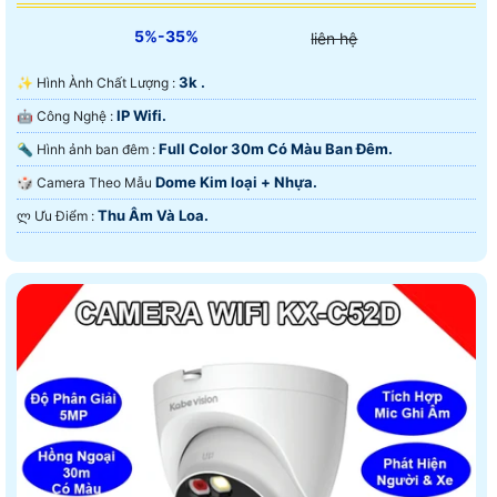
5%-35%
liên hệ
3k .
✨ Hình Ành Chất Lượng :
IP Wifi.
🤖️ Công Nghệ :
Full Color 30m Có Màu Ban Ðêm.
🔦 Hình ảnh ban đêm :
Dome Kim loại + Nhựa.
🎲 Camera Theo Mẫu
Thu Âm Và Loa.
️ლ Ưu Điểm :