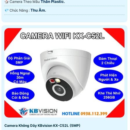
Thân Plastic.
🎲 Camera Theo Mẫu
Thu Âm.
️💎 Chức Năng :
Camera Không Dây KBvision KX-C52L (5MP)