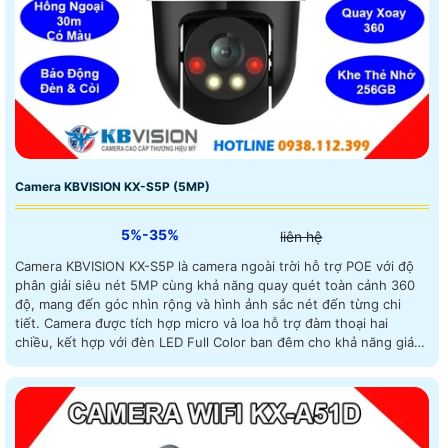
Camera KBVISION KX-S5P (5MP)
5%-35%
liên hệ
Camera KBVISION KX-S5P là camera ngoài trời hỗ trợ POE với độ
phân giải siêu nét 5MP cùng khả năng quay quét toàn cảnh 360
độ, mang đến góc nhìn rộng và hình ảnh sắc nét đến từng chi
tiết. Camera được tích hợp micro và loa hỗ trợ đàm thoại hai
chiều, kết hợp với đèn LED Full Color ban đêm cho khả năng giám
sát rõ ràng trong môi trường thiếu sáng lên đến 30m bảo vệ an
ninh hiệu quả