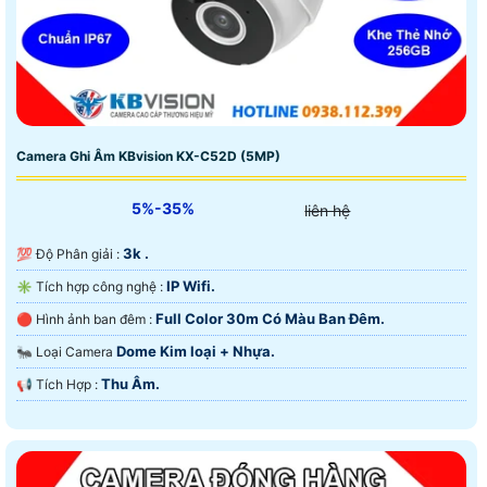
Camera Ghi Âm KBvision KX-C52D (5MP)
5%-35%
liên hệ
3k .
💯 Độ Phân giải :
IP Wifi.
✳️ Tích hợp công nghệ :
Full Color 30m Có Màu Ban Ðêm.
🔴 Hình ảnh ban đêm :
Dome Kim loại + Nhựa.
🐜 Loại Camera
Thu Âm.
️📢 Tích Hợp :