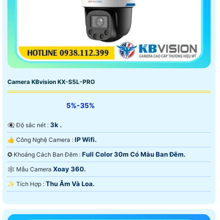
Camera KBvision KX-S5L-PRO
5%-35%
3k .
👁️‍🗨 Độ sắc nét :
IP Wifi.
👍 Công Nghệ Camera :
Full Color 30m Có Màu Ban Ðêm.
✪ Khoảng Cách Ban Đêm :
Xoay 360.
🕸️ Mẫu Camera
Thu Âm Và Loa.
️✨ Tích Hợp :