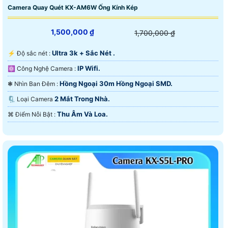
Camera Quay Quét KX-AM6W Ống Kính Kép
1,500,000 ₫
1,700,000 ₫
Ultra 3k + Sắc Nét .
️⚡ Độ sắc nét :
IP Wifi.
⚛️ Công Nghệ Camera :
Hồng Ngoại 30m Hồng Ngoại SMD.
❃ Nhìn Ban Đêm :
2 Mắt Trong Nhà.
🗜️ Loại Camera
Thu Âm Và Loa.
️⌘ Điểm Nỗi Bật :