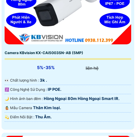
Camera KBvision KX-CAi5003SN-AB (5MP)
5%-35%
liên hệ
3k .
️👀 Chất lượng hình :
IP POE.
🕉️ Công Nghệ Sử Dụng :
Hồng Ngoại 80m Hồng Ngoại Smart IR.
🌙 Hình ảnh ban đêm :
Thân Kim loại.
🤹 Mẫu Camera
Thu Âm.
️💫 Điểm Nỗi Bật :