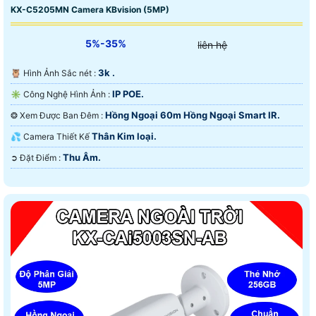
KX-C5205MN Camera KBvision (5MP)
5%-35%
liên hệ
3k .
🦉 Hình Ảnh Sắc nét :
IP POE.
✳️ Công Nghệ Hình Ảnh :
Hồng Ngoại 60m Hồng Ngoại Smart IR.
❂ Xem Được Ban Đêm :
Thân Kim loại.
💦 Camera Thiết Kế
Thu Âm.
️➲ Đặt Điểm :