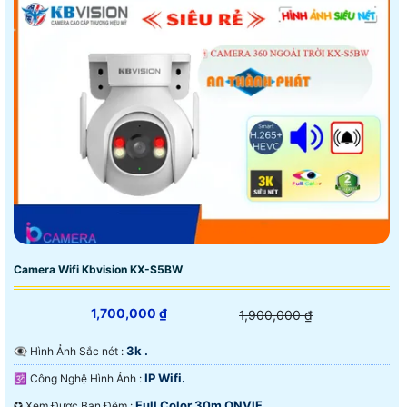
Camera Wifi Kbvision KX-S5BW
1,700,000 ₫
1,900,000 ₫
3k .
👁️‍🗨 Hình Ảnh Sắc nét :
IP Wifi.
🕉️ Công Nghệ Hình Ảnh :
Full Color 30m ONVIF.
✪ Xem Được Ban Đêm :