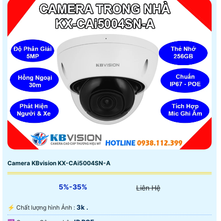
Camera KBvision KX-CAi5004SN-A
5%-35%
Liên Hệ
3k .
️⚡ Chất lượng hình Ảnh :