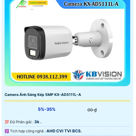
Camera Ánh Sáng Kép 5MP KX-AD5111L-A
5%-35%
00 ₫
3k .
💯 Độ Phân giải :
AHD CVI TVI BCS.
🕉️ Tích hợp công nghệ :