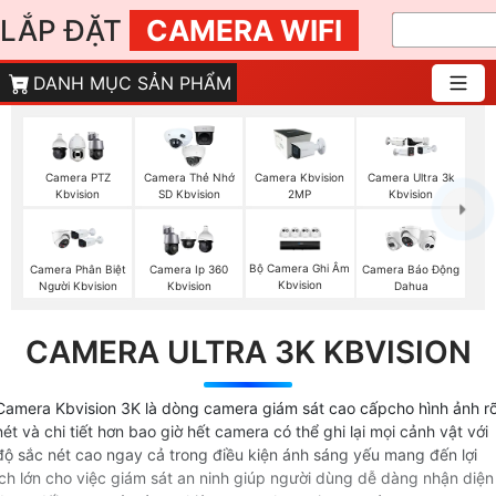
LẮP ĐẶT
CAMERA WIFI
DANH MỤC SẢN PHẨM
Camera PTZ
Camera Thẻ Nhớ
Camera Kbvision
Camera Ultra 3k
Kbvision
SD Kbvision
2MP
Kbvision
Bộ Camera Ghi Âm
Camera Phân Biệt
Camera Ip 360
Camera Báo Động
Kbvision
Người Kbvision
Kbvision
Dahua
CAMERA ULTRA 3K KBVISION
Camera Kbvision 3K là dòng camera giám sát cao cấpcho hình ảnh r
nét và chi tiết hơn bao giờ hết camera có thể ghi lại mọi cảnh vật với
độ sắc nét cao ngay cả trong điều kiện ánh sáng yếu mang đến lợi
ích lớn cho việc giám sát an ninh giúp người dùng dễ dàng nhận diện