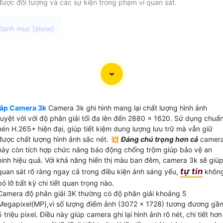
được đối tượng và các sự kiện trong phạm vi quan sát.
Camera 3K là sự lựa chọn hoàn hảo cho việc giám sát và
bảo vệ gia đình, văn phòng hoặc cửa hàng. Với độ phân giả
lên đến 5MP, Camera 3K cho hình ảnh sắc nét và rõ ràng.
📩 Đặc biệt Camera này tích hợp chức năng thu âm đàm
thoại 2 chiều, cho phép bạn trò chuyện trực tiếp và giao
lắp Camera 3k
Camera 3k ghi hình mang lại chất lượng hình ảnh
tiếp từ xa một cách dễ dàng.
tuyệt vời với độ phân giải tối đa lên đến 2880 × 1620. Sử dụng chuẩ
Việc ghi video đơn giản hóa hơn bao giờ hết với Camera 3K
nén H.265+ hiện đại, giúp tiết kiệm dung lượng lưu trữ mà vẫn giữ
với hơn 6 triệu điểm ảnh, bạn có thể yên tâm về chất lượng
được chất lượng hình ảnh sắc nét. 💥
Đáng chú trọng hơn cả
camer
này còn tích hợp chức năng báo động chống trộm giúp bảo vệ an
hình ảnh mà Camera ghi lại. Cùng với khả năng quan sát
ninh hiệu quả. Với khả năng hiển thị màu ban đêm, camera 3k sẽ giú
chất lượng cao, Camera 3K giúp bạn không bỏ lỡ bất kỳ ch
tự tin
quan sát rõ ràng ngay cả trong điều kiện ánh sáng yếu,
khôn
tiết quan trọng nào.
bỏ lỡ bất kỳ chi tiết quan trọng nào.
Với đầy đủ tính năng và chất lượng ưu việt, Camera 3K là
Camera độ phân giải 3K thường có độ phân giải khoảng 5
lựa chọn hoàn hảo cho việc tăng cường an ninh và giám sát
Megapixel(MP),vì số lượng điểm ảnh (3072 x 1728) tương đương gầ
tại bất kỳ không gian nào.
5 triệu pixel. Điều này giúp camera ghi lại hình ảnh rõ nét, chi tiết hơn