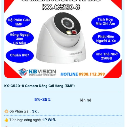
KX-C52D-8 Camera Đóng Gói Hàng (5MP)
5%-35%
liên hệ
3k .
🔆 Độ Phân giải :
IP Wifi.
👍 Tích hợp công nghệ :