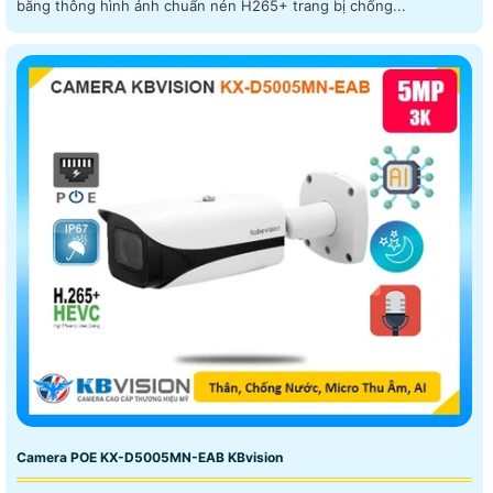
băng thông hình ảnh chuẩn nén H265+ trang bị chống...
Camera POE KX-D5005MN-EAB KBvision