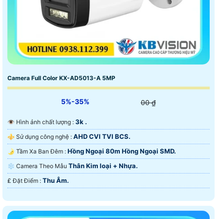
Camera Full Color KX-AD5013-A 5MP
5%-35%
00 ₫
3k .
👁 Hình ảnh chất lượng :
AHD CVI TVI BCS.
⚜️ Sử dụng công nghệ :
Hồng Ngoại 80m Hồng Ngoại SMD.
🌛 Tầm Xa Ban Đêm :
Thân Kim loại + Nhựa.
❄ Camera Theo Mẫu
Thu Âm.
️₤ Đặt Điểm :