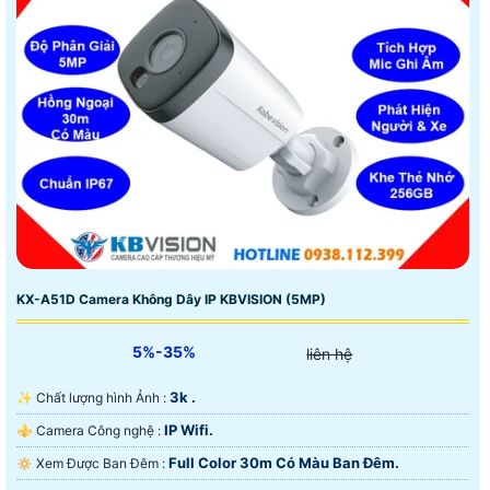
KX-A51D Camera Không Dây IP KBVISION (5MP)
5%-35%
liên hệ
3k .
✨ Chất lượng hình Ảnh :
IP Wifi.
⚜️ Camera Công nghệ :
Full Color 30m Có Màu Ban Ðêm.
🔅 Xem Được Ban Đêm :