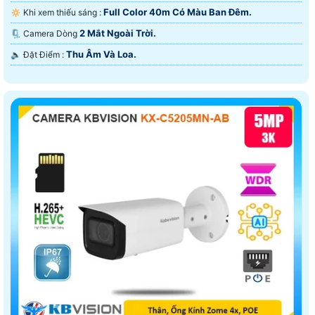
Full Color 40m Có Màu Ban Ðêm.
🔅 Khi xem thiếu sáng :
2 Mắt Ngoài Trời.
🗜️ Camera Dòng
Thu Âm Và Loa.
️🔈 Đặt Điểm :