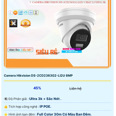
Camera Hikvision DS-2CD2363G2-LI2U 6MP
45%
Liên hệ
Ultra 3k + Sắc Nét .
👁️‍🗨 Độ Phân giải :
IP POE.
👍 Tích hợp công nghệ :
Full Color 30m Có Màu Ban Ðêm.
⭐ Hình ảnh ban đêm :