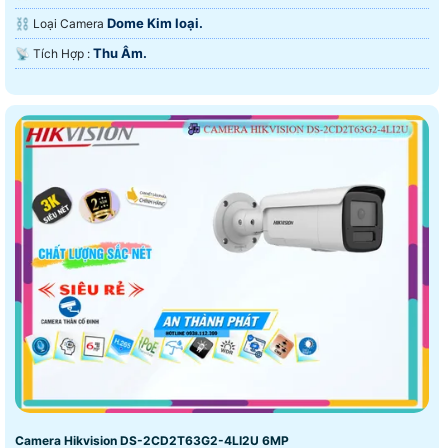
Dome Kim loại.
⛓ Loại Camera
Thu Âm.
️📡 Tích Hợp :
Camera Hikvision DS-2CD2T63G2-4LI2U 6MP