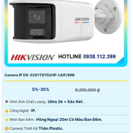
Camera IP DS-2CD1T67G2HP-LIUF/SRB
5%-35%
6,290,000 ₫
Ultra 3k + Sắc Nét .
👁 Hình Ành Chất Lượng :
IP.
👍 Công Nghệ :
Hồng Ngoại 20m Có Màu Ban Ðêm.
⭐ Nhìn Ban Đêm :
Thân Plastic.
♊ Camera Thiết Kế