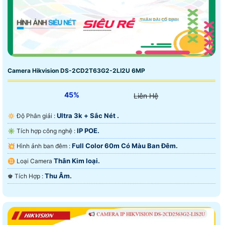
Camera Hikvision DS-2CD2T63G2-2LI2U 6MP
45%
Liên Hệ
Ultra 3k + Sắc Nét .
🔅 Độ Phân giải :
IP POE.
✳️ Tích hợp công nghệ :
Full Color 60m Có Màu Ban Ðêm.
💥 Hình ảnh ban đêm :
Thân Kim loại.
♊ Loại Camera
Thu Âm.
️♚ Tích Hợp :