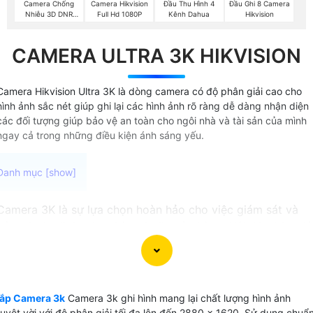
Camera Chống
Camera Hikvision
Đầu Thu Hình 4
Đầu Ghi 8 Camera
Nhiễu 3D DNR
Full Hd 1080P
Kênh Dahua
Hikvision
Hikvison
CAMERA ULTRA 3K HIKVISION
Camera Hikvision Ultra 3K là dòng camera có độ phân giải cao cho
hình ảnh sắc nét giúp ghi lại các hình ảnh rõ ràng dễ dàng nhận diện
các đối tượng giúp bảo vệ an toàn cho ngôi nhà và tài sản của mình
ngay cả trong những điều kiện ánh sáng yếu.
Camera 3K là sự lựa chọn hoàn hảo cho việc giám sát và
bảo vệ gia đình, văn phòng hoặc cửa hàng. Với độ phân giả
lên đến 5MP, Camera 3K cho hình ảnh sắc nét và rõ ràng.
📩 Đặc biệt Camera này tích hợp chức năng thu âm đàm
thoại 2 chiều, cho phép bạn trò chuyện trực tiếp và giao
tiếp từ xa một cách dễ dàng.
lắp Camera 3k
Camera 3k ghi hình mang lại chất lượng hình ảnh
Việc ghi video đơn giản hóa hơn bao giờ hết với Camera 3K
tuyệt vời với độ phân giải tối đa lên đến 2880 × 1620. Sử dụng chuẩ