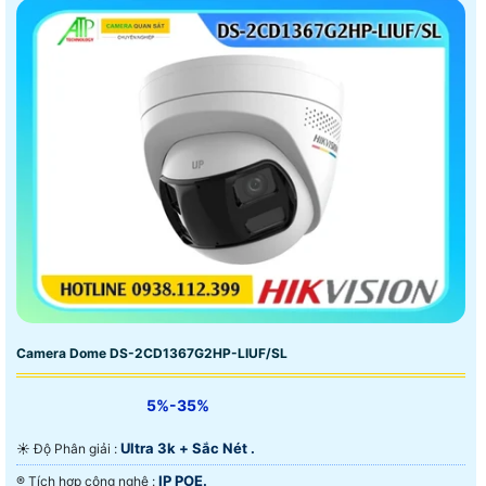
Camera Dome DS-2CD1367G2HP-LIUF/SL
5%-35%
Ultra 3k + Sắc Nét .
☀️ Độ Phân giải :
IP POE.
®️ Tích hợp công nghệ :