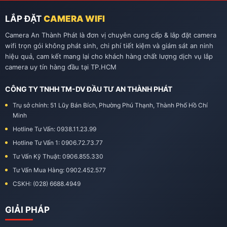
LẮP ĐẶT
CAMERA WIFI
Camera An Thành Phát là đơn vị chuyên cung cấp & lắp đặt camera
wifi trọn gói không phát sinh, chi phí tiết kiệm và giám sát an ninh
hiệu quả, cam kết mang lại cho khách hàng chất lượng dịch vụ lắp
camera uy tín hàng đầu tại TP.HCM
CÔNG TY TNHH TM-DV ĐẦU TƯ AN THÀNH PHÁT
Trụ sở chính: 51 Lũy Bán Bích, Phường Phú Thạnh, Thành Phố Hồ Chí
Minh
Hotline Tư Vấn: 0938.11.23.99
Hotline Tư Vấn 1: 0906.72.73.77
Tư Vấn Kỹ Thuật: 0906.855.330
Tư Vấn Mua Hàng: 0902.452.577
CSKH: (028) 6688.4949
GIẢI PHÁP