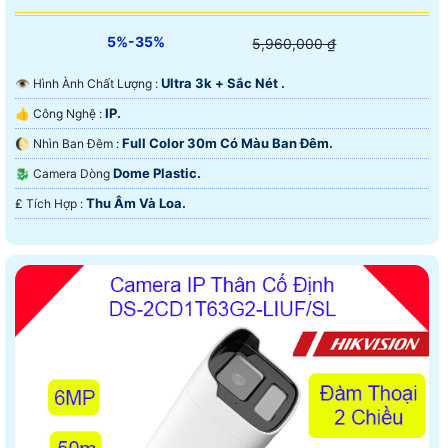
5%-35%
5,960,000 ₫
Ultra 3k + Sắc Nét .
👁 Hình Ành Chất Lượng :
IP.
👍 Công Nghệ :
Full Color 30m Có Màu Ban Ðêm.
🌔 Nhìn Ban Đêm :
Dome Plastic.
🐉️ Camera Dòng
Thu Âm Và Loa.
️₤ Tích Hợp :