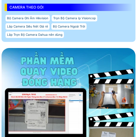
CAMERA THEO GÓI
Bộ Camera Ghi Âm Hikvision
Trọn Bộ Camera Ip Visioncop
Lắp Camera Siêu Nét Giá rẻ
Bộ Camera Ngoài Trời
Lắp Trọn Bộ Camera Dahua nên dùng