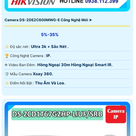
Camera DS-2DE2C600MWG-E Công Nghệ Mới ➤
5%-35%
Ultra 3k + Sắc Nét .
✨ Độ sắc nét :
IP.
🏆 Công Nghệ Camera :
Hồng Ngoại 30m Hồng Ngoại Smart IR.
❈ Video Ban Đêm :
Xoay 360.
🛡 Mẫu Camera
Thu Âm Và Loa.
️✨ Điểm Nỗi Bật :