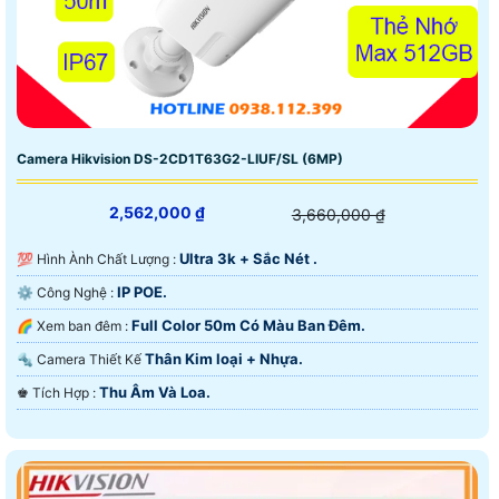
Camera Hikvision DS-2CD1T63G2-LIUF/SL (6MP)
2,562,000 ₫
3,660,000 ₫
Ultra 3k + Sắc Nét .
💯 Hình Ành Chất Lượng :
IP POE.
⚙ Công Nghệ :
Full Color 50m Có Màu Ban Ðêm.
🌈 Xem ban đêm :
Thân Kim loại + Nhựa.
🔩 Camera Thiết Kế
Thu Âm Và Loa.
️♚ Tích Hợp :