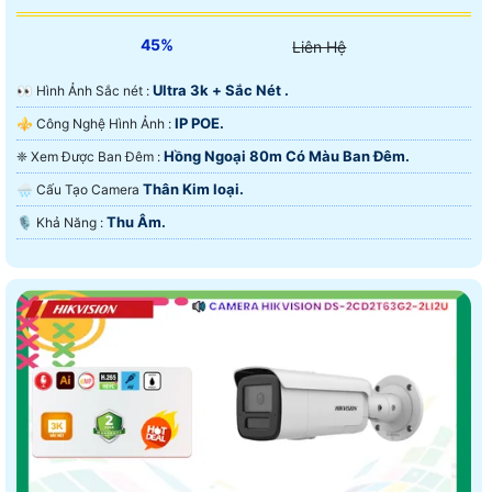
45%
Liên Hệ
Ultra 3k + Sắc Nét .
️👀 Hình Ảnh Sắc nét :
IP POE.
⚜️ Công Nghệ Hình Ảnh :
Hồng Ngoại 80m Có Màu Ban Ðêm.
❈ Xem Được Ban Đêm :
Thân Kim loại.
🌧️ Cấu Tạo Camera
Thu Âm.
️🎙 Khả Năng :