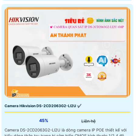
Camera Hikvision DS-2CD2063G2-LI2U ✔
45%
Liên hệ
Camera DS-2CD2063G2-LI2U là dòng camera IP POE thiết kế với
kiểu dáng thân trụ trang bị cảm biến CMOS kích thước 1/2.4 độ