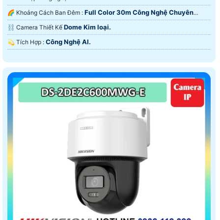
Full Color 30m Công Nghệ Chuyên
🌈 Khoảng Cách Ban Đêm :
Dụng.
Dome Kim loại.
⛓ Camera Thiết Kế
Công Nghệ AI.
️💫 Tích Hợp :