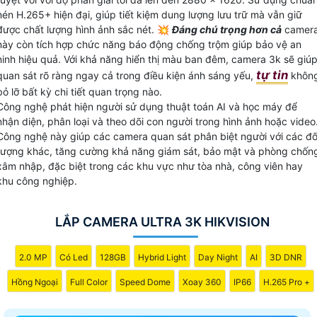
với hơn 6 triệu điểm ảnh, bạn có thể yên tâm về chất lượng
nén H.265+ hiện đại, giúp tiết kiệm dung lượng lưu trữ mà vẫn giữ
được chất lượng hình ảnh sắc nét. 💥
Đáng chú trọng hơn cả
camer
hình ảnh mà Camera ghi lại. Cùng với khả năng quan sát
này còn tích hợp chức năng báo động chống trộm giúp bảo vệ an
chất lượng cao, Camera 3K giúp bạn không bỏ lỡ bất kỳ ch
ninh hiệu quả. Với khả năng hiển thị màu ban đêm, camera 3k sẽ giú
tiết quan trọng nào.
tự tin
quan sát rõ ràng ngay cả trong điều kiện ánh sáng yếu,
khôn
Với đầy đủ tính năng và chất lượng ưu việt, Camera 3K là
bỏ lỡ bất kỳ chi tiết quan trọng nào.
lựa chọn hoàn hảo cho việc tăng cường an ninh và giám sát
Công nghệ phát hiện người sử dụng thuật toán AI và học máy để
tại bất kỳ không gian nào.
nhận diện, phân loại và theo dõi con người trong hình ảnh hoặc video
Công nghệ này giúp các camera quan sát phân biệt người với các đố
tượng khác, tăng cường khả năng giám sát, bảo mật và phòng chốn
xâm nhập, đặc biệt trong các khu vực như tòa nhà, công viên hay
khu công nghiệp.
LẮP CAMERA ULTRA 3K HIKVISION
2.0 MP
Có Led
128GB
Hybrid Light
Day Night
AI
3D DNR
Hồng Ngoại
Full Color
Speed Dome
Xoay 360
IP66
H.265 Pro +