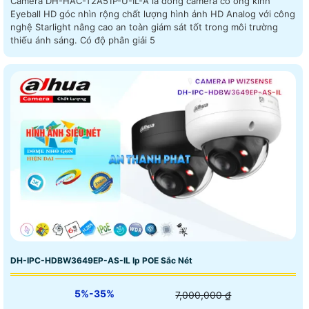
Camera DH-HAC-T2A51P-U-IL-A là dòng camera có ống kính
Eyeball HD góc nhìn rộng chất lượng hình ảnh HD Analog với công
nghệ Starlight nâng cao an toàn giám sát tốt trong môi trường
thiếu ánh sáng. Có độ phân giải 5
DH-IPC-HDBW3649EP-AS-IL Ip POE Sắc Nét
5%-35%
7,000,000 ₫