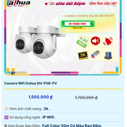
Camera Wifi Dahua DH-P5B-PV
1,500,000 ₫
1,700,000 ₫
3k .
🔅 Hình ảnh chất lượng :
IP Wifi.
🕉️ Sử dụng công nghệ :
Full Color 30m Có Màu Ban Ðêm.
❂ Xem Được Ban Đêm :