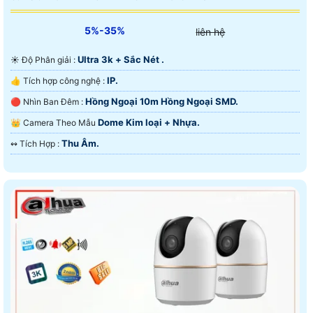
5%-35%
liên hệ
Ultra 3k + Sắc Nét .
☀️ Độ Phân giải :
IP.
👍 Tích hợp công nghệ :
Hồng Ngoại 10m Hồng Ngoại SMD.
🔴 Nhìn Ban Đêm :
Dome Kim loại + Nhựa.
👑 Camera Theo Mẫu
Thu Âm.
️↭ Tích Hợp :