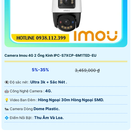
Camera Imou 4G 2 Ống Kính IPC-S7XCP-6M1TED-EU
5%-35%
3,459,000 ₫
Ultra 3k + Sắc Nét .
👁️‍🗨 Độ sắc nét :
4G.
🤖️ Công Nghệ Camera :
Hồng Ngoại 30m Hồng Ngoại SMD.
💡 Video Ban Đêm :
Dome Plastic.
🐜 Camera Dòng
Thu Âm Và Loa.
️💠 Điểm Nỗi Bật :