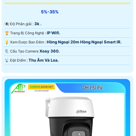
5%-35%
3k .
👁️‍🗨 Độ Phân giải :
IP Wifi.
🏆 Trang Bị Công Nghệ :
Hồng Ngoại 20m Hồng Ngoại Smart IR.
💡 Xem Được Ban Đêm :
Xoay 360.
🗜️ Cấu Tạo Camera
Thu Âm Và Loa.
️📡 Đặt Điểm :