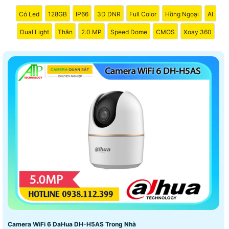
Có Led
128GB
IP66
3D DNR
Full Color
Hồng Ngoại
AI
Dual Light
Thân
2.0 MP
Speed Dome
CMOS
Xoay 360
Camera WiFi 6 DaHua DH-H5AS Trong Nhà