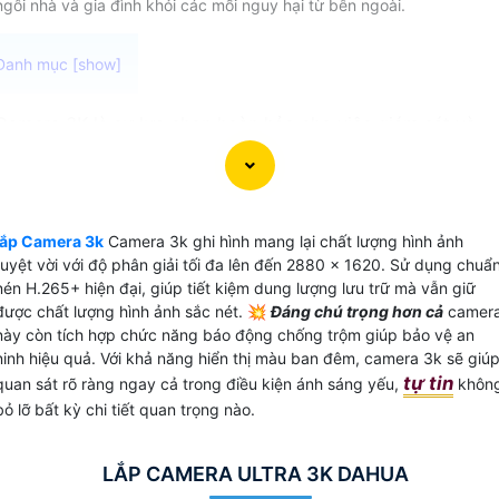
ngôi nhà và gia đình khỏi các mối nguy hại từ bên ngoài.
Camera 3K là sự lựa chọn hoàn hảo cho việc giám sát và
bảo vệ gia đình, văn phòng hoặc cửa hàng. Với độ phân giả
lên đến 5MP, Camera 3K cho hình ảnh sắc nét và rõ ràng.
📩 Đặc biệt Camera này tích hợp chức năng thu âm đàm
thoại 2 chiều, cho phép bạn trò chuyện trực tiếp và giao
lắp Camera 3k
Camera 3k ghi hình mang lại chất lượng hình ảnh
tiếp từ xa một cách dễ dàng.
tuyệt vời với độ phân giải tối đa lên đến 2880 × 1620. Sử dụng chuẩ
Việc ghi video đơn giản hóa hơn bao giờ hết với Camera 3K
nén H.265+ hiện đại, giúp tiết kiệm dung lượng lưu trữ mà vẫn giữ
với hơn 6 triệu điểm ảnh, bạn có thể yên tâm về chất lượng
được chất lượng hình ảnh sắc nét. 💥
Đáng chú trọng hơn cả
camer
này còn tích hợp chức năng báo động chống trộm giúp bảo vệ an
hình ảnh mà Camera ghi lại. Cùng với khả năng quan sát
ninh hiệu quả. Với khả năng hiển thị màu ban đêm, camera 3k sẽ giú
chất lượng cao, Camera 3K giúp bạn không bỏ lỡ bất kỳ ch
tự tin
quan sát rõ ràng ngay cả trong điều kiện ánh sáng yếu,
khôn
tiết quan trọng nào.
bỏ lỡ bất kỳ chi tiết quan trọng nào.
Với đầy đủ tính năng và chất lượng ưu việt, Camera 3K là
lựa chọn hoàn hảo cho việc tăng cường an ninh và giám sát
tại bất kỳ không gian nào.
LẮP CAMERA ULTRA 3K DAHUA