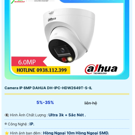
Camera IP 6MP DAHUA DH-IPC-HDW2649T-S-IL
5%-35%
liên hệ
Ultra 3k + Sắc Nét .
👁️‍🗨 Hình Ành Chất Lượng :
IP.
®️ Công Nghệ :
Hồng Ngoại 10m Hồng Ngoại SMD.
⭐ Hình ảnh ban đêm :