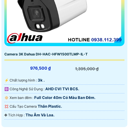
Camera 3K Dahua DH-HAC-HFW1500TLMP-IL-T
976,500 ₫
1,395,000 ₫
3k .
️⚡ Chất lượng hình :
AHD CVI TVI BCS.
⚛️ Công Nghệ Sử Dụng :
Full Color 40m Có Màu Ban Ðêm.
🔅 Xem ban đêm :
Thân Plastic.
💢 Cấu Tạo Camera
Thu Âm Và Loa.
️✤ Tích Hợp :