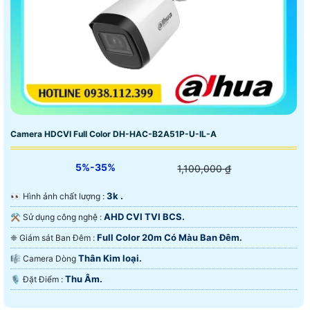
Camera HDCVI Full Color DH-HAC-B2A51P-U-IL-A
5%-35%
1,100,000 ₫
3k .
️👀 Hình ảnh chất lượng :
AHD CVI TVI BCS.
⚒ Sử dụng công nghệ :
Full Color 20m Có Màu Ban Ðêm.
❈ Giám sát Ban Đêm :
Thân Kim loại.
🎼️ Camera Dòng
Thu Âm.
️🎙 Đặt Điểm :