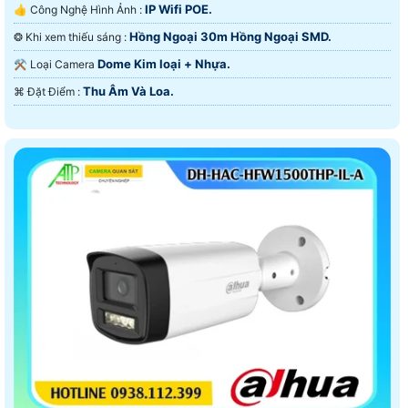
IP Wifi POE.
👍 Công Nghệ Hình Ảnh :
Hồng Ngoại 30m Hồng Ngoại SMD.
❂ Khi xem thiếu sáng :
Dome Kim loại + Nhựa.
⚒ Loại Camera
Thu Âm Và Loa.
️⌘ Đặt Điểm :