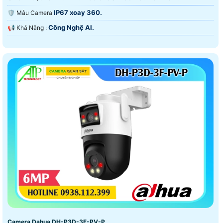
IP67 xoay 360.
🛡 Mẫu Camera
Công Nghệ AI.
️📢 Khả Năng :
Camera Dahua DH-P3D-3F-PV-P