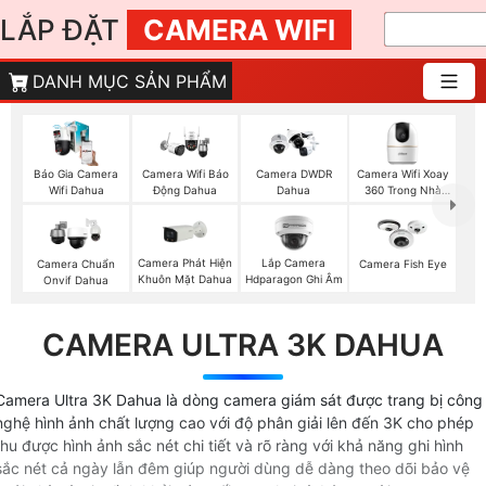
LẮP ĐẶT
CAMERA WIFI
DANH MỤC SẢN PHẨM
Báo Gia Camera
Camera Wifi Xoay
Camera Wifi Báo
Camera DWDR
Wifi Dahua
360 Trong Nhà
Động Dahua
Dahua
Dahua
Camera Phát Hiện
Lắp Camera
Camera Chuẩn
Camera Fish Eye
Khuôn Mặt Dahua
Hdparagon Ghi Âm
Onvif Dahua
CAMERA ULTRA 3K DAHUA
Camera Ultra 3K Dahua là dòng camera giám sát được trang bị công
nghệ hình ảnh chất lượng cao với độ phân giải lên đến 3K cho phép
thu được hình ảnh sắc nét chi tiết và rõ ràng với khả năng ghi hình
sắc nét cả ngày lẫn đêm giúp người dùng dễ dàng theo dõi bảo vệ