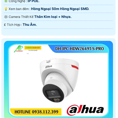
IP POE.
✳️ Công Nghệ :
Hồng Ngoại 50m Hồng Ngoại SMD.
💡 Xem ban đêm :
Thân Kim loại + Nhựa.
🕸️ Camera Thiết Kế
Thu Âm.
️₤ Tích Hợp :