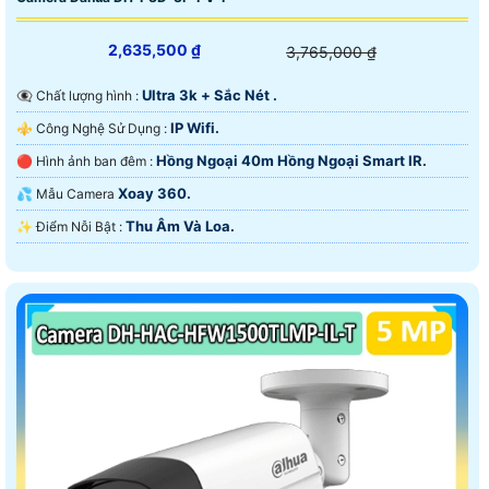
2,635,500 ₫
3,765,000 ₫
Ultra 3k + Sắc Nét .
👁️‍🗨 Chất lượng hình :
IP Wifi.
⚜️ Công Nghệ Sử Dụng :
Hồng Ngoại 40m Hồng Ngoại Smart IR.
🔴 Hình ảnh ban đêm :
Xoay 360.
💦 Mẫu Camera
Thu Âm Và Loa.
️✨ Điểm Nỗi Bật :