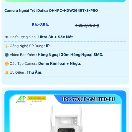
Camera Ngoài Trời Dahua DH-IPC-HDW2649T-S-PRO
5%-35%
4,220,000 ₫
Ultra 3k + Sắc Nét .
👁 Chất lượng hình :
IP.
⚜️ Công Nghệ Sử Dụng :
Hồng Ngoại 30m Hồng Ngoại SMD.
🌚 Video Ban Đêm :
Dome Kim loại + Nhựa.
♊ Cấu Tạo Camera
Thu Âm.
️🔔 Ưu Điểm :