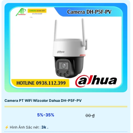
Camera PT WiFi Wizcolor Dahua DH-P5F-PV
5%-35%
00 ₫
3k .
️⚡ Hình Ảnh Sắc nét :