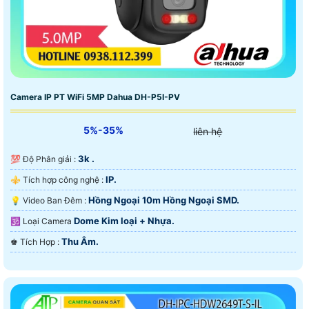
Camera IP PT WiFi 5MP Dahua DH-P5I-PV
5%-35%
liên hệ
3k .
💯 Độ Phân giải :
IP.
⚜️ Tích hợp công nghệ :
Hồng Ngoại 10m Hồng Ngoại SMD.
💡 Video Ban Đêm :
Dome Kim loại + Nhựa.
🕉️ Loại Camera
Thu Âm.
️♚ Tích Hợp :