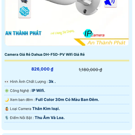
Camera Giá Rẻ Dahua DH-F5D-PV Wifi Giá Rẻ
826,000 ₫
1,180,000 ₫
3k .
️👀 Hình Ành Chất Lượng :
IP Wifi.
✳️ Công Nghệ :
Full Color 30m Có Màu Ban Ðêm.
🌙 Xem ban đêm :
Thân Kim loại.
🤹 Loại Camera
Thu Âm Và Loa.
️🎙 Điểm Nỗi Bật :