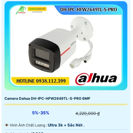
Camera Dahua DH-IPC-HFW2649TL-S-PRO 6MP
5%-35%
4,220,000 ₫
Ultra 3k + Sắc Nét .
👁 Hình Ành Chất Lượng :