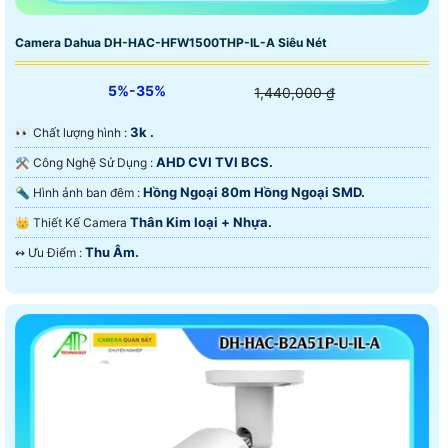
Camera Dahua DH-HAC-HFW1500THP-IL-A Siêu Nét
5%-35%
1,440,000 ₫
3k .
️👀 Chất lượng hình :
AHD CVI TVI BCS.
⚒ Công Nghệ Sử Dụng :
Hồng Ngoại 80m Hồng Ngoại SMD.
🔦 Hình ảnh ban đêm :
Thân Kim loại + Nhựa.
👑 Thiết Kế Camera
Thu Âm.
️↭ Ưu Điểm :