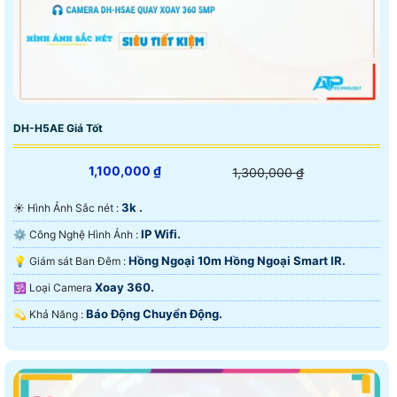
DH-H5AE Giá Tốt
1,100,000 ₫
1,300,000 ₫
3k .
☀️ Hình Ảnh Sắc nét :
IP Wifi.
⚙ Công Nghệ Hình Ảnh :
Hồng Ngoại 10m Hồng Ngoại Smart IR.
💡 Giám sát Ban Đêm :
Xoay 360.
🕉️ Loại Camera
Báo Động Chuyển Động.
️💫 Khả Năng :