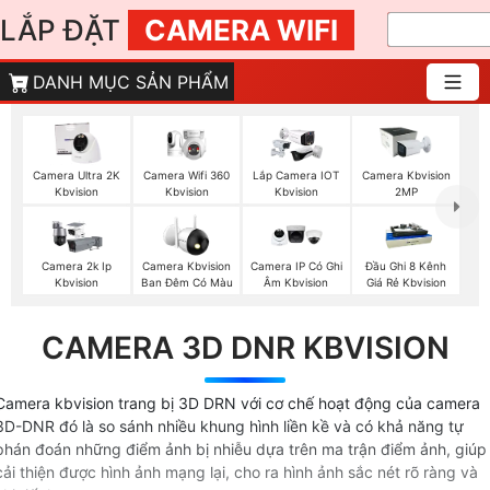
LẮP ĐẶT
CAMERA WIFI
DANH MỤC SẢN PHẨM
Camera Wifi 360
Camera Ultra 2K
Lắp Camera IOT
Camera Kbvision
Kbvision
Kbvision
Kbvision
2MP
Camera 2k Ip
Camera Kbvision
Camera IP Có Ghi
Đầu Ghi 8 Kênh
Kbvision
Ban Đêm Có Màu
Âm Kbvision
Giá Rẻ Kbvision
CAMERA 3D DNR KBVISION
Camera kbvision trang bị 3D DRN với cơ chế hoạt động của camera
3D-DNR đó là so sánh nhiều khung hình liền kề và có khả năng tự
phán đoán những điểm ảnh bị nhiễu dựa trên ma trận điểm ảnh, giúp
cải thiện được hình ảnh mạng lại, cho ra hình ảnh sắc nét rõ ràng và