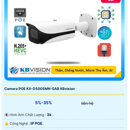
Camera POE KX-D5005MN-EAB KBvision
5%-35%
liên hệ
3k .
👁️‍🗨 Hình Ành Chất Lượng :
IP POE.
👍 Công Nghệ :