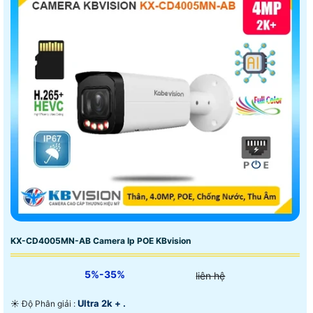
KX-CD4005MN-AB Camera Ip POE KBvision
5%-35%
liên hệ
Ultra 2k + .
☀️ Độ Phân giải :