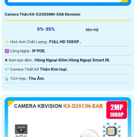
Camera Thân KX-D2005MN-EAB Kbvision
5%-35%
liên hệ
FULL HD 1080P .
✨ Hình Ành Chất Lượng :
IP POE.
🕉️ Công Nghệ :
Hồng Ngoại 60m Hồng Ngoại Smart IR.
❃ Xem ban đêm :
Thân Kim loại.
💎 Camera Thiết Kế
Thu Âm.
️📡 Tích Hợp :