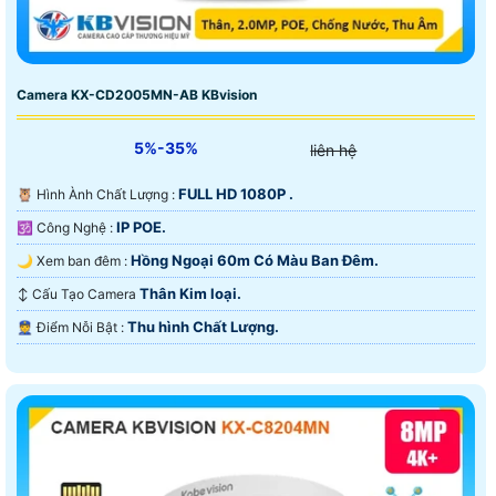
Camera KX-CD2005MN-AB KBvision
5%-35%
liên hệ
FULL HD 1080P .
🦉 Hình Ành Chất Lượng :
IP POE.
🕉️ Công Nghệ :
Hồng Ngoại 60m Có Màu Ban Ðêm.
🌙 Xem ban đêm :
Thân Kim loại.
↕️ Cấu Tạo Camera
Thu hình Chất Lượng.
️👮 Điểm Nỗi Bật :