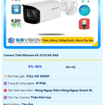
Camera Thân KBvision KX-D2013N-EAB
5%-35%
liên hệ
FULL HD 1080P .
🔆 Độ Phân giải :
IP POE.
🕉️ Trang Bị Công Nghệ :
Hồng Ngoại 80m Hồng Ngoại Smart IR.
🔴 Tầm Nhìn Ban Đêm :
Thân Kim loại.
🕉️ Cấu Tạo Camera
Thu Âm.
️✤ Khả Năng :