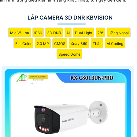
LẮP CAMERA 3D DNR KBVISION
Mic Và Loa
IP66
3D DNR
AI
Dual Light
78°
Hồng Ngoại
Full Color
2.0 MP
CMOS
Xoay 360
Thân
AI Coding
Speed Dome