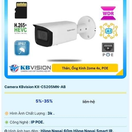
Camera KBvision KX-C5205MN-AB
5%-35%
liên hệ
3k .
🔆 Hình Ành Chất Lượng :
IP POE.
✳️ Công Nghệ :
Hồng Ngoại 60m Hồng Ngoại Smart IR.
✪ Hình ảnh ban đêm :