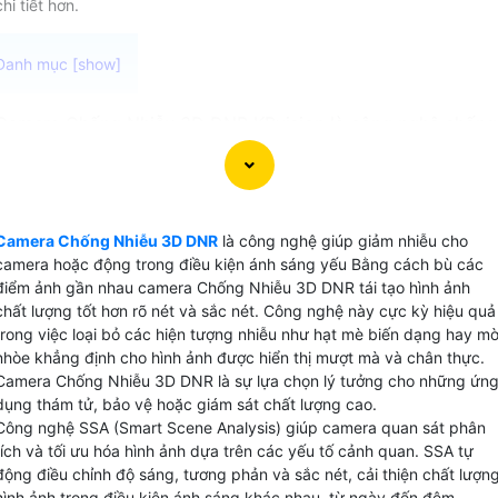
chi tiết hơn.
Camera Chống Nhiễu 3D DNR KBvision là công nghệ chống
nhiễu bằng cách bù sáng các điểm ảnh gần nhau giúp giảm
nhiễu và tạo ra hình ảnh sắc nét trong môi trường ánh sáng
yếu. Với công nghệ bù sáng 3D camera cao cấp ứng dụng
công nghệ này có khả năng cung cấp video chất lượng cao
Camera Chống Nhiễu 3D DNR
là công nghệ giúp giảm nhiễu cho
rõ ràng và chân thực ngay cả khi ánh sáng môi trường
camera hoặc động trong điều kiện ánh sáng yếu Bằng cách bù các
không đủ.
điểm ảnh gần nhau camera Chống Nhiễu 3D DNR tái tạo hình ảnh
chất lượng tốt hơn rõ nét và sắc nét. Công nghệ này cực kỳ hiệu quả
trong việc loại bỏ các hiện tượng nhiễu như hạt mè biến dạng hay m
nhòe khẳng định cho hình ảnh được hiển thị mượt mà và chân thực.
Camera Chống Nhiễu 3D DNR là sự lựa chọn lý tưởng cho những ứn
dụng thám tử, bảo vệ hoặc giám sát chất lượng cao.
Công nghệ SSA (Smart Scene Analysis) giúp camera quan sát phân
tích và tối ưu hóa hình ảnh dựa trên các yếu tố cảnh quan. SSA tự
động điều chỉnh độ sáng, tương phản và sắc nét, cải thiện chất lượn
hình ảnh trong điều kiện ánh sáng khác nhau, từ ngày đến đêm.