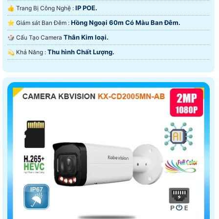
IP POE.
👍 Trang Bị Công Nghệ :
Hồng Ngoại 60m Có Màu Ban Ðêm.
⭐ Giám sát Ban Đêm :
Thân Kim loại.
🎲 Cấu Tạo Camera
Thu hình Chất Lượng.
️💫 Khả Năng :