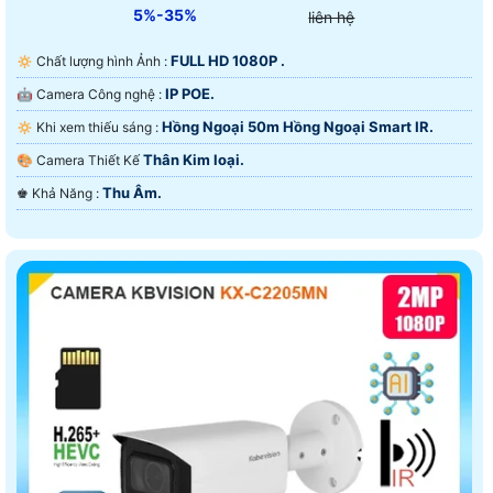
5%-35%
liên hệ
FULL HD 1080P .
🔅 Chất lượng hình Ảnh :
IP POE.
🤖️ Camera Công nghệ :
Hồng Ngoại 50m Hồng Ngoại Smart IR.
🔅 Khi xem thiếu sáng :
Thân Kim loại.
🎨 Camera Thiết Kế
Thu Âm.
️♚ Khả Năng :