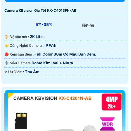
Camera KBvision Giá Tốt KX-C4013FN-AB
5%-35%
liên hệ
2K Lite .
🔆 Độ sắc nét :
IP Wifi.
⚜️ Công Nghệ Camera :
Full Color 30m Có Màu Ban Ðêm.
🔴 Xem ban đêm :
Dome Kim loại + Nhựa.
🕸️ Mẫu Camera
Thu Âm.
️✤ Ưu Điểm :