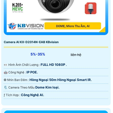
Camera AI KX-D2014N-EAB KBvision
5%-35%
liên hệ
FULL HD 1080P .
️👀 Hình Ành Chất Lượng :
IP POE.
🤖️ Công Nghệ :
Hồng Ngoại 50m Hồng Ngoại Smart IR.
❂ Nhìn Ban Đêm :
Dome Kim loại.
🗜️ Camera Theo Mẫu
Công Nghệ AI.
️ƒ Tích Hợp :