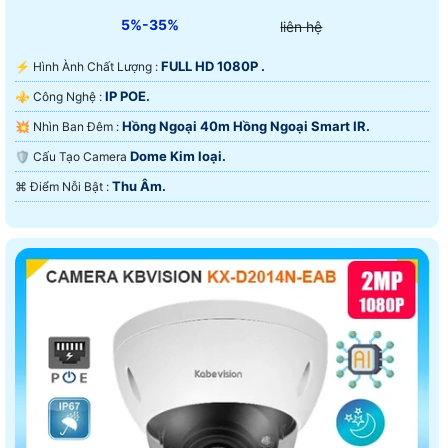
5%-35%
liên hệ
FULL HD 1080P .
️⚡ Hình Ành Chất Lượng :
IP POE.
⚜️ Công Nghệ :
Hồng Ngoại 40m Hồng Ngoại Smart IR.
💥 Nhìn Ban Đêm :
Dome Kim loại.
🛡 Cấu Tạo Camera
Thu Âm.
️⌘ Điểm Nỗi Bật :