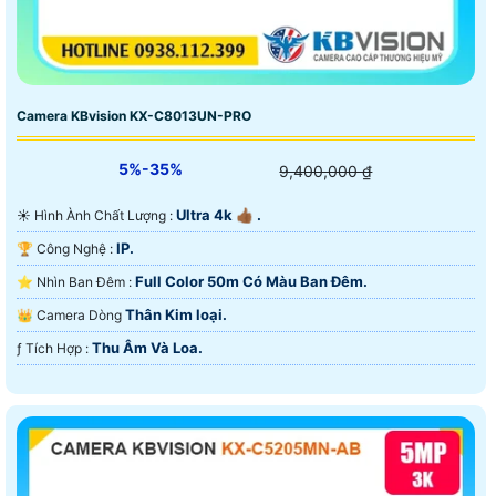
Camera KBvision KX-C8013UN-PRO
5%-35%
9,400,000 ₫
Ultra 4k 👍🏾 .
☀️ Hình Ành Chất Lượng :
IP.
🏆 Công Nghệ :
Full Color 50m Có Màu Ban Ðêm.
⭐ Nhìn Ban Đêm :
Thân Kim loại.
👑 Camera Dòng
Thu Âm Và Loa.
️ƒ Tích Hợp :