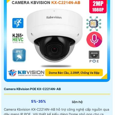
Camera KBvision POE KX-C2214N-AB
5%-35%
liên hệ
Camera Kbvision KX-C2214N-AB hỗ trợ công nghệ cấp nguồn qua
dây mạng IP POE. Với thiết kế kiểu dáng Dome nhỏ gọn cho ra