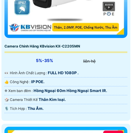
Camera Chính Hãng KBvision KX-C2205MN
5%-35%
liên hệ
FULL HD 1080P .
️👀 Hình Ành Chất Lượng :
IP POE.
👍 Công Nghệ :
Hồng Ngoại 60m Hồng Ngoại Smart IR.
❈ Xem ban đêm :
Thân Kim loại.
🎲 Camera Thiết Kế
Thu Âm.
️🎙 Tích Hợp :