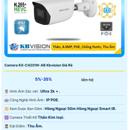
Camera KX-C4201N-AB Kbvision Giá Rẻ
5%-35%
liên hệ
Ultra 2k + .
🦉 Hình Ảnh Sắc nét :
IP POE.
🤖️ Công Nghệ Hình Ảnh :
Hồng Ngoại 50m Hồng Ngoại Smart IR.
💥 Xem Được Ban Đêm :
Thân Kim loại.
🕉️ Camera Thiết Kế
Thu Âm.
️👮 Đặt Điểm :