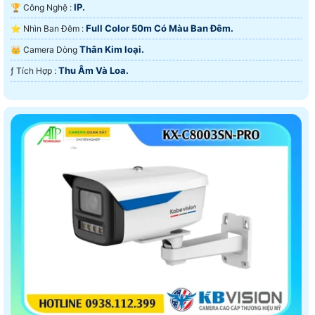
IP.
🏆 Công Nghệ :
Full Color 50m Có Màu Ban Ðêm.
⭐ Nhìn Ban Đêm :
Thân Kim loại.
👑 Camera Dòng
Thu Âm Và Loa.
️ƒ Tích Hợp :