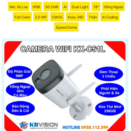
Mic Và Loa
IP66
3D DNR
AI
Dual Light
78°
Hồng Ngoại
Full Color
2.0 MP
CMOS
Xoay 360
Thân
AI Coding
Speed Dome