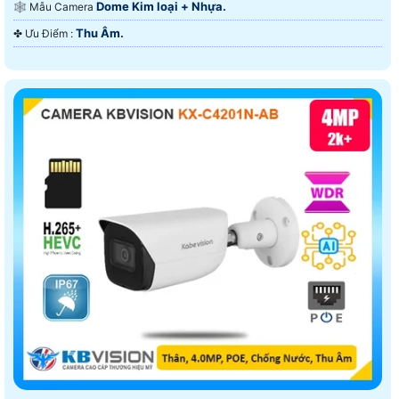
Dome Kim loại + Nhựa.
🕸️ Mẫu Camera
Thu Âm.
️✤ Ưu Điểm :