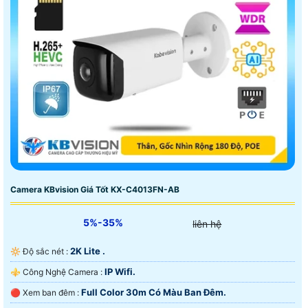
Camera KBvision Giá Tốt KX-C4013FN-AB
5%-35%
liên hệ
2K Lite .
🔆 Độ sắc nét :
IP Wifi.
⚜️ Công Nghệ Camera :
Full Color 30m Có Màu Ban Ðêm.
🔴 Xem ban đêm :