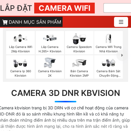
LẮP ĐẶT
CAMERA WIFI
DANH MỤC SẢN PHẨM
Camera Wifi Trong
Lắp Camera Wifi
Lắp Camera
Camera Speedom
Nhà Kbvision
2Mp Kbvision
H.265+ Kbvision
Kbvision
Camera Ip 360
Camera Kbvision
Bán Camera
Camera Bám Sát
Kbvision
2K
Kbvision 2MP
Chuyển Động
Kbvision
CAMERA 3D DNR KBVISION
Camera kbvision trang bị 3D DRN với cơ chế hoạt động của camera
3D-DNR đó là so sánh nhiều khung hình liền kề và có khả năng tự
phán đoán những điểm ảnh bị nhiễu dựa trên ma trận điểm ảnh, giúp
cải thiện được hình ảnh mạng lại, cho ra hình ảnh sắc nét rõ ràng và