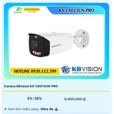
Camera KBvision KX-C8013UN-PRO
5%-35%
9,400,000 ₫
Ultra 4k 👍🏾 .
☀️ Hình Ành Chất Lượng :