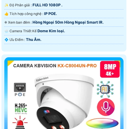
FULL HD 1080P .
✨ Độ Phân giải :
IP POE.
👍 Tích hợp công nghệ :
Hồng Ngoại 50m Hồng Ngoại Smart IR.
❈ Xem ban đêm :
Dome Kim loại.
🌧️ Camera Thiết Kế
Thu Âm.
️💠 Ưu Điểm :