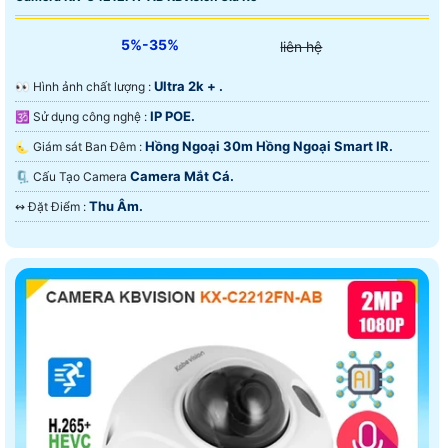
5%-35%
liên hệ
Ultra 2k + .
️👀 Hình ảnh chất lượng :
IP POE.
🕉️ Sử dụng công nghệ :
Hồng Ngoại 30m Hồng Ngoại Smart IR.
🌜 Giám sát Ban Đêm :
Camera Mắt Cá.
🗜️ Cấu Tạo Camera
Thu Âm.
️↭ Đặt Điểm :