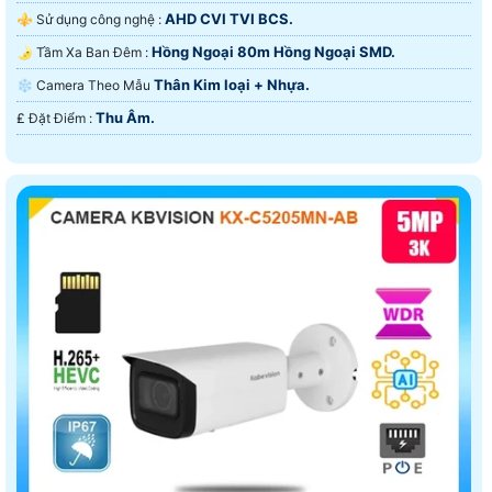
AHD CVI TVI BCS.
⚜️ Sử dụng công nghệ :
Hồng Ngoại 80m Hồng Ngoại SMD.
🌛 Tầm Xa Ban Đêm :
Thân Kim loại + Nhựa.
❄ Camera Theo Mẫu
Thu Âm.
️₤ Đặt Điểm :