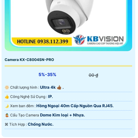
Camera KX-C8004SN-PRO
5%-35%
00 ₫
Ultra 4k 👍🏾 .
🔆 Chất lượng hình :
IP.
👍 Công Nghệ Sử Dụng :
Hồng Ngoại 40m Cấp Nguồn Qua RJ45.
🌛 Xem ban đêm :
Dome Kim loại + Nhựa.
🤹 Cấu Tạo Camera
Chống Nước.
️⌘ Tích Hợp :