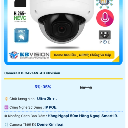
Camera KX-C4214N-AB Kbvision
5%-35%
liên hệ
Ultra 2k + .
🔅 Chất lượng hình :
IP POE.
⚛️ Công Nghệ Sử Dụng :
Hồng Ngoại 50m Hồng Ngoại Smart IR.
❃ Khoảng Cách Ban Đêm :
Dome Kim loại.
⛓ Camera Thiết Kế