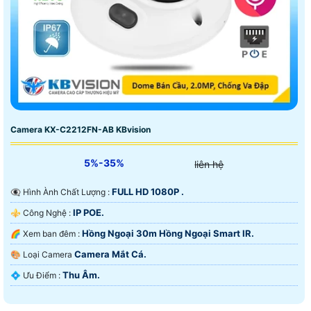
Camera KX-C2212FN-AB KBvision
5%-35%
liên hệ
FULL HD 1080P .
👁️‍🗨 Hình Ành Chất Lượng :
IP POE.
⚜️ Công Nghệ :
Hồng Ngoại 30m Hồng Ngoại Smart IR.
🌈 Xem ban đêm :
Camera Mắt Cá.
🎨 Loại Camera
Thu Âm.
️💠 Ưu Điểm :