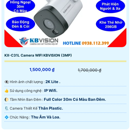
KX-C31L Camera WIFI KBVISION (3MP)
1,500,000 ₫
1,700,000 ₫
2K Lite .
👁️‍🗨 Hình ảnh chất lượng :
IP Wifi.
👍 Sử dụng công nghệ :
Full Color 30m Có Màu Ban Ðêm.
🌔 Tầm Nhìn Ban Đêm :
Thân Plastic.
🗜️ Camera Thiết Kế
Thu Âm Và Loa.
️💠 Chức Năng :