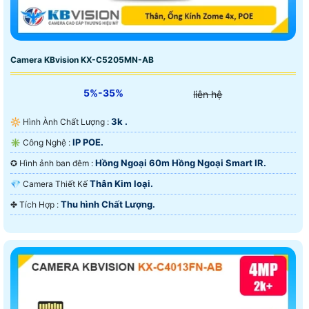
Camera KBvision KX-C5205MN-AB
5%-35%
liên hệ
3k .
🔆 Hình Ành Chất Lượng :
IP POE.
✳️ Công Nghệ :
Hồng Ngoại 60m Hồng Ngoại Smart IR.
✪ Hình ảnh ban đêm :
Thân Kim loại.
💎 Camera Thiết Kế
Thu hình Chất Lượng.
️✤ Tích Hợp :