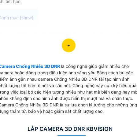
chi tiết hơn.
Camera Chống Nhiễu 3D DNR KBvision là công nghệ chống
nhiễu bằng cách bù sáng các điểm ảnh gần nhau giúp giảm
nhiễu và tạo ra hình ảnh sắc nét trong môi trường ánh sáng
yếu. Với công nghệ bù sáng 3D camera cao cấp ứng dụng
công nghệ này có khả năng cung cấp video chất lượng cao
Camera Chống Nhiễu 3D DNR
là công nghệ giúp giảm nhiễu cho
rõ ràng và chân thực ngay cả khi ánh sáng môi trường
camera hoặc động trong điều kiện ánh sáng yếu Bằng cách bù các
không đủ.
điểm ảnh gần nhau camera Chống Nhiễu 3D DNR tái tạo hình ảnh
chất lượng tốt hơn rõ nét và sắc nét. Công nghệ này cực kỳ hiệu quả
trong việc loại bỏ các hiện tượng nhiễu như hạt mè biến dạng hay m
nhòe khẳng định cho hình ảnh được hiển thị mượt mà và chân thực.
Camera Chống Nhiễu 3D DNR là sự lựa chọn lý tưởng cho những ứn
dụng thám tử, bảo vệ hoặc giám sát chất lượng cao.
LẮP CAMERA 3D DNR KBVISION