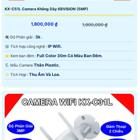
KX-C51L Camera Không Dây KBVISION (5MP)
1,800,000 ₫
1,900,000 ₫
3k .
👁️‍🗨 Độ Phân giải :
IP Wifi.
⚙ Tích hợp công nghệ :
Full Color 30m Có Màu Ban Ðêm.
⭐ Xem ban đêm :
Thân Plastic.
🗜️ Mẫu Camera
Thu Âm Và Loa.
️✨ Tích Hợp :