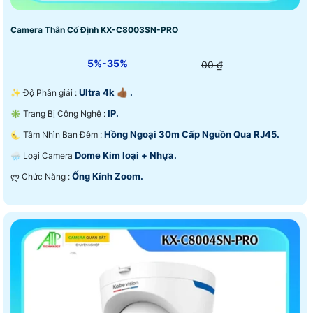
Camera Thân Cố Định KX-C8003SN-PRO
5%-35%
00 ₫
Ultra 4k 👍🏾 .
✨ Độ Phân giải :
IP.
✳️ Trang Bị Công Nghệ :
Hồng Ngoại 30m Cấp Nguồn Qua RJ45.
🌜 Tầm Nhìn Ban Đêm :
Dome Kim loại + Nhựa.
🌧️ Loại Camera
Ống Kính Zoom.
️ლ Chức Năng :