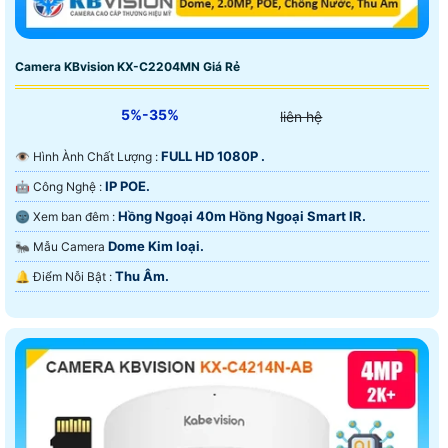
Camera KBvision KX-C2204MN Giá Rẻ
5%-35%
liên hệ
FULL HD 1080P .
👁 Hình Ành Chất Lượng :
IP POE.
🤖️ Công Nghệ :
Hồng Ngoại 40m Hồng Ngoại Smart IR.
🌚 Xem ban đêm :
Dome Kim loại.
🐜 Mẫu Camera
Thu Âm.
️🔔 Điểm Nỗi Bật :