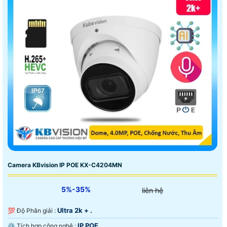
Camera KBvision IP POE KX-C4204MN
5%-35%
liên hệ
Ultra 2k + .
💯 Độ Phân giải :
IP POE.
⚙ Tích hợp công nghệ :