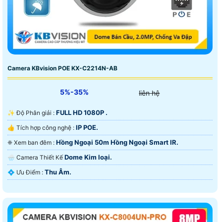
Camera KBvision POE KX-C2214N-AB
5%-35%
liên hệ
FULL HD 1080P .
✨ Độ Phân giải :
IP POE.
👍 Tích hợp công nghệ :
Hồng Ngoại 50m Hồng Ngoại Smart IR.
❈ Xem ban đêm :
Dome Kim loại.
🌧️ Camera Thiết Kế
Thu Âm.
️💠 Ưu Điểm :