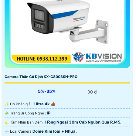
Camera Thân Cố Định KX-C8003SN-PRO
5%-35%
00 ₫
Ultra 4k 👍🏾 .
✨ Độ Phân giải :
IP.
✳️ Trang Bị Công Nghệ :
Hồng Ngoại 30m Cấp Nguồn Qua RJ45.
🌜 Tầm Nhìn Ban Đêm :
Dome Kim loại + Nhựa.
🌧️ Loại Camera