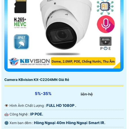
Camera KBvision KX-C2204MN Giá Rẻ
5%-35%
liên hệ
FULL HD 1080P .
👁 Hình Ành Chất Lượng :
IP POE.
🤖️ Công Nghệ :
Hồng Ngoại 40m Hồng Ngoại Smart IR.
🌚 Xem ban đêm :