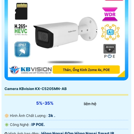
Camera KBvision KX-C5205MN-AB
5%-35%
liên hệ
3k .
🔆 Hình Ành Chất Lượng :
IP POE.
✳️ Công Nghệ :
Hồng Ngoại 60m Hồng Ngoại Smart IR.
✪ Hình ảnh ban đêm :