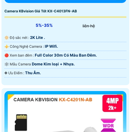
Camera KBvision Giá Tốt KX-C4013FN-AB
5%-35%
liên hệ
2K Lite .
🔆 Độ sắc nét :
IP Wifi.
⚜️ Công Nghệ Camera :
Full Color 30m Có Màu Ban Ðêm.
🔴 Xem ban đêm :
Dome Kim loại + Nhựa.
🕸️ Mẫu Camera
Thu Âm.
️✤ Ưu Điểm :