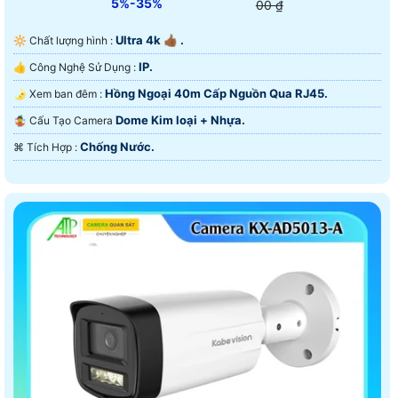
5%-35%
00 ₫
Ultra 4k 👍🏾 .
🔆 Chất lượng hình :
IP.
👍 Công Nghệ Sử Dụng :
Hồng Ngoại 40m Cấp Nguồn Qua RJ45.
🌛 Xem ban đêm :
Dome Kim loại + Nhựa.
🤹 Cấu Tạo Camera
Chống Nước.
️⌘ Tích Hợp :