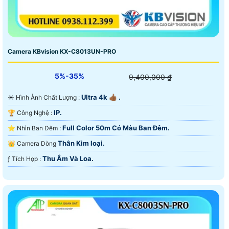
Camera KBvision KX-C8013UN-PRO
5%-35%
9,400,000 ₫
Ultra 4k 👍🏾 .
☀️ Hình Ành Chất Lượng :
IP.
🏆 Công Nghệ :
Full Color 50m Có Màu Ban Ðêm.
⭐ Nhìn Ban Đêm :
Thân Kim loại.
👑 Camera Dòng
Thu Âm Và Loa.
️ƒ Tích Hợp :