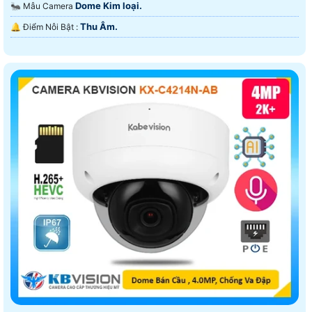
Dome Kim loại.
🐜 Mẫu Camera
Thu Âm.
️🔔 Điểm Nỗi Bật :