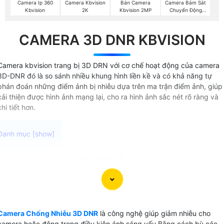
Camera Ip 360
Camera Kbvision
Bán Camera
Camera Bám Sát
Kbvision
2K
Kbvision 2MP
Chuyển Động
Kbvision
CAMERA 3D DNR KBVISION
Camera kbvision trang bị 3D DRN với cơ chế hoạt động của camera
3D-DNR đó là so sánh nhiều khung hình liền kề và có khả năng tự
phán đoán những điểm ảnh bị nhiễu dựa trên ma trận điểm ảnh, giúp
cải thiện được hình ảnh mạng lại, cho ra hình ảnh sắc nét rõ ràng và
chi tiết hơn.
Camera Chống Nhiễu 3D DNR KBvision là công nghệ chống
nhiễu bằng cách bù sáng các điểm ảnh gần nhau giúp giảm
nhiễu và tạo ra hình ảnh sắc nét trong môi trường ánh sáng
yếu. Với công nghệ bù sáng 3D camera cao cấp ứng dụng
công nghệ này có khả năng cung cấp video chất lượng cao
Camera Chống Nhiễu 3D DNR
là công nghệ giúp giảm nhiễu cho
rõ ràng và chân thực ngay cả khi ánh sáng môi trường
camera hoặc động trong điều kiện ánh sáng yếu Bằng cách bù các