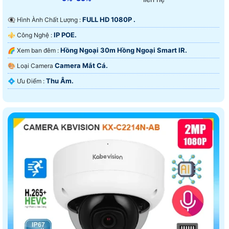
FULL HD 1080P .
👁️‍🗨 Hình Ành Chất Lượng :
IP POE.
⚜️ Công Nghệ :
Hồng Ngoại 30m Hồng Ngoại Smart IR.
🌈 Xem ban đêm :
Camera Mắt Cá.
🎨 Loại Camera
Thu Âm.
️💠 Ưu Điểm :