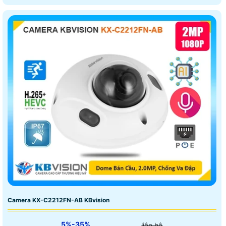
Camera KX-C2212FN-AB KBvision
5%-35%
liên hệ