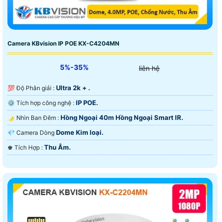
Camera KBvision IP POE KX-C4204MN
5%-35%
liên hệ
Ultra 2k + .
💯 Độ Phân giải :
IP POE.
⚙ Tích hợp công nghệ :
Hồng Ngoại 40m Hồng Ngoại Smart IR.
🌛 Nhìn Ban Đêm :
Dome Kim loại.
💎 Camera Dòng
Thu Âm.
️♚ Tích Hợp :