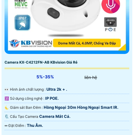
Camera KX-C4212FN-AB KBvision Giá Rẻ
5%-35%
liên hệ
Ultra 2k + .
️👀 Hình ảnh chất lượng :
IP POE.
🕉️ Sử dụng công nghệ :
Hồng Ngoại 30m Hồng Ngoại Smart IR.
🌜 Giám sát Ban Đêm :
Camera Mắt Cá.
🗜️ Cấu Tạo Camera
Thu Âm.
️↭ Đặt Điểm :