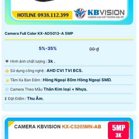
Camera Full Color KX-AD5013-A 5MP
5%-35%
00 ₫
3k .
👁 Hình ảnh chất lượng :
AHD CVI TVI BCS.
⚜️ Sử dụng công nghệ :
Hồng Ngoại 80m Hồng Ngoại SMD.
🌛 Tầm Xa Ban Đêm :
Thân Kim loại + Nhựa.
❄ Camera Theo Mẫu
Thu Âm.
️₤ Đặt Điểm :