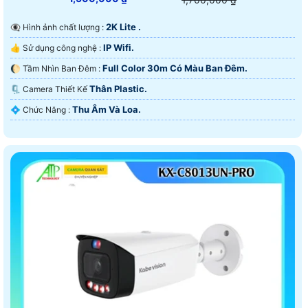
2K Lite .
👁️‍🗨 Hình ảnh chất lượng :
IP Wifi.
👍 Sử dụng công nghệ :
Full Color 30m Có Màu Ban Ðêm.
🌔 Tầm Nhìn Ban Đêm :
Thân Plastic.
🗜️ Camera Thiết Kế
Thu Âm Và Loa.
️💠 Chức Năng :