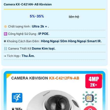
Camera KX-C4214N-AB Kbvision
5%-35%
liên hệ
Ultra 2k + .
🔅 Chất lượng hình :
IP POE.
⚛️ Công Nghệ Sử Dụng :
Hồng Ngoại 50m Hồng Ngoại Smart IR.
❃ Khoảng Cách Ban Đêm :
Dome Kim loại.
⛓ Camera Thiết Kế
Thu Âm.
️⇝ Tích Hợp :