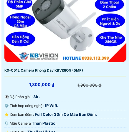
KX-C51L Camera Không Dây KBVISION (5MP)
1,800,000 ₫
1,900,000 ₫
3k .
👁️‍🗨 Độ Phân giải :
IP Wifi.
⚙ Tích hợp công nghệ :
Full Color 30m Có Màu Ban Ðêm.
⭐ Xem ban đêm :
Thân Plastic.
🗜️ Mẫu Camera
Thu Âm Và Loa.