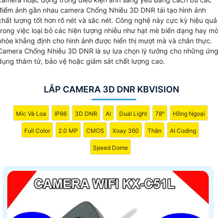
không đủ.
điểm ảnh gần nhau camera Chống Nhiễu 3D DNR tái tạo hình ảnh
chất lượng tốt hơn rõ nét và sắc nét. Công nghệ này cực kỳ hiệu quả
trong việc loại bỏ các hiện tượng nhiễu như hạt mè biến dạng hay m
nhòe khẳng định cho hình ảnh được hiển thị mượt mà và chân thực.
Camera Chống Nhiễu 3D DNR là sự lựa chọn lý tưởng cho những ứn
dụng thám tử, bảo vệ hoặc giám sát chất lượng cao.
LẮP CAMERA 3D DNR KBVISION
Mic Và Loa
IP66
3D DNR
AI
Dual Light
78°
Hồng Ngoại
Full Color
2.0 MP
CMOS
Xoay 360
Thân
AI Coding
Speed Dome